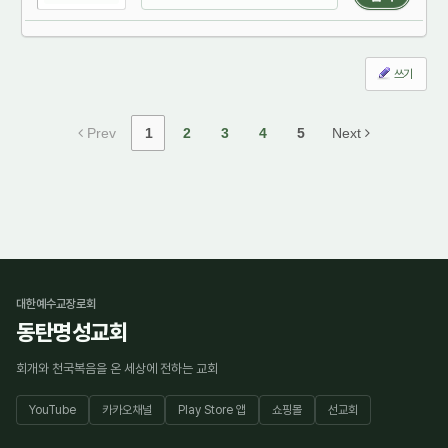
쓰기
Prev
1
2
3
4
5
Next
대한예수교장로회
동탄명성교회
회개와 천국복음을 온 세상에 전하는 교회
YouTube
카카오채널
Play Store 앱
쇼핑몰
선교회