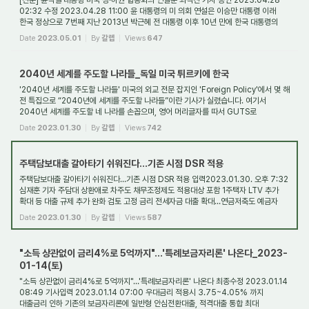
[전문] 윤석열 대통령 미국 상·하원 합동회의 연설문 최석진 기자 승인 2023.04.28
02:32 수정 2023.04.28 11:00 윤 대통령의 미 의회 연설은 이승만 대통령 이래
한국 정상으로 7번째 지난 2013년 박근혜 전 대통령 이후 10년 만에 한국 대통령의
연설 이날 ...
Date
2023.05.01
By
갈렙
Views
647
2040년 세계를 주도할 나라들_독일 미국 튀르키에 한국
'2040년 세계를 주도할 나라들' 미국의 외교 전문 잡지인 'Foreign Policy'에서 몇 해
전 특집으로 “2040년에 세계를 주도할 나라들”이란 기사가 실렸습니다. 여기서
2040년 세계를 주도할 네 나라를 손꼽으며, 영어 머리글자를 따서 GUTS로
표시하였는데, G는...
Date
2023.01.30
By
갈렙
Views
742
주택담보대출 갈아타기 쉬워진다…기존 시점 DSR 적용
주택담보대출 갈아타기 쉬워진다…기존 시점 DSR 적용 입력2023.01.30. 오후 7:32
심재훈 기자 주담대 상환애로 차주도 채무조정제도 적용대상 포함 1주택자 LTV 추가
확대 등 대출 규제 추가 완화 검토 고정 금리 전세자금 대출 확대…연금저축도 예금자
보호 ...
Date
2023.01.30
By
갈렙
Views
587
"소득 상관없이 금리4%로 5억까지"…'특례보금자리론' 나온다_2023-
01-14(토)
"소득 상관없이 금리4%로 5억까지"…'특례보금자리론' 나온다 최종수정 2023.01.14
08:49 기사입력 2023.01.14 07:00 우대금리 적용시 3.75~4.05% 까지
대출금리 인하 기존의 보금자리론에 일반형 안심전환대출, 적격대출 통합 최대