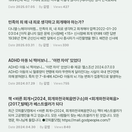
1999년에 펴낸 '가계에 흐르는 저주를 이렇게 끊어라'(베다니)는 당시 한국교회에
상당한 파장을 던...
Date
2025.07.05
By
갈렙
Views
427
민족의 죄 왜 내 죄로 생각하고 회개해야 하는가?
다니엘·느헤미야처럼… 민족의 죄, 내 죄로 생각하고 회개해야 입력:2022-01-20
03:04 [아직 끝나지 않은 문제 신사참배] <15> 신사참배 회개 반대에 대한 답변
1938년 전북 군산신사 배전 앞에서 신사 종사자가 사진촬영을 했다. 배전은 신사에
배례하기 위해 ...
Date
2025.03.31
By
갈렙
Views
330
ADHD 아동 뇌 찍어보니… ‘이런 차이’ 있었다
ADHD 아동 뇌 찍어보니… ‘이런 차이’ 있었다 © 제공: 헬스조선 2024.07.03
ADHD 아동의 뇌 혈류량이 연령에 따라 뚜렷하게 달라진다는 사실이 국내 연구진에
의해 밝혀졌다. 특히 만 7~8세에 ADHD 아동의 뇌 기능 변화가 집중적으로 발생하는
것으로 확인됐다....
Date
2024.07.29
By
갈렙
Views
755
책 <바른 회개>(2024, 회개와천국복음연구소)와 <회개와천국복음>
(2017,발해)가 베스트셀러가 되다
최근 갓피플닷컴에서 <바른 회개>(2024, 회개와천국복음연구소) 책이 베스트셀러가
되어 고공행진을 하고 있습니다. 모든 사람들이 찾는 베스트셀러가 된 것입니다. 모든
영광, 하나님께 돌립니다. ●갓피플닷컴( https://mall.godpeople.com/?
G=9791198664402 ...
Date
2024.04.30
By
갈렙
Views
840