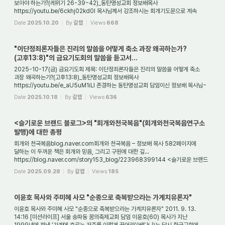
보아야 하는가?(레위기 26-39~42)_동탄명성교회 정보배목사
https://youtu.be/6ckhj02kd0I 목사님께서 강조하시는 회개기도문으로 계속
기도하니, 영의 눈이 조금씩 뜨여지고 ...
Date
2025.10.20
By
갈렙
Views
668
"이단정죄론자들은 진리의 말씀을 어떻게 축소 과장 왜곡하는가?
(고후13:8)"의 금요기도회의 말씀을 듣고서...
2025-10-17(금) 금요기도회 제목: 이단정죄론자들은 진리의 말씀을 어떻게 축소
과장 왜곡하는가?(고후13:8)_동탄명성교회 정보배목사
https://youtu.be/e_aU5uM1iLI 존경하는 동탄명성교회 담임이신 정보배 목사님~
목사님은 이 시대에 세계 최고 수준의 성경...
Date
2025.10.18
By
갈렙
Views
636
<슬기로운 브랜드 블로그>의 "회개와천국복음"(회개와천국복음연구소
발행)에 대한 총평
회개와 천국복음blog.naver.com회개와 천국복음 – 정보배 목사 582페이지에
달하는 이 두꺼운 책은 회개와 믿음, 그리고 구원에 대한 깊...
https://blog.naver.com/story153_blog/223968399144 <슬기로운 브랜드
블로그> 회개와 천국복음 – 정보배 목사 582페...
Date
2025.09.28
By
갈렙
Views
185
이윤호 목사와 주미혜 사모 "순종으로 축복받으라는 가계치유론자"
이윤호 목사와 주미혜 사모 "순종으로 축복받으라는 가계치유론자" 2011. 9. 13.
14:16 [미션라이프] 서울 송파동 꿈의축제교회 담임 이윤호(60) 목사가 지난