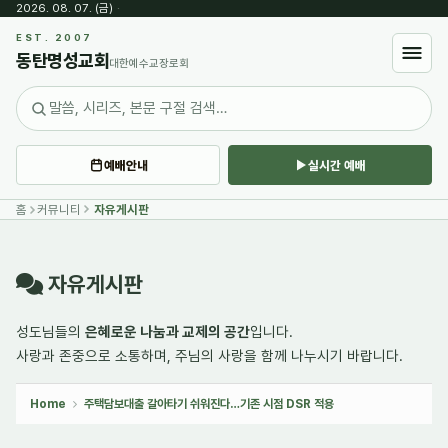
2026. 08. 07. (금)
·
Sketchbook5, 스케치북5
EST. 2007
동탄명성교회
대한예수교장로회
예배안내
실시간 예배
Sketchbook5, 스케치북5
홈
커뮤니티
자유게시판
자유게시판
성도님들의
은혜로운 나눔과 교제의 공간
입니다.
사랑과 존중으로 소통하며,
주님의 사랑
을 함께 나누시기 바랍니다.
Home
주택담보대출 갈아타기 쉬워진다…기존 시점 DSR 적용