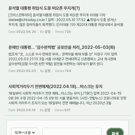
윤석열 대통령 취임식 도중 떠오른 무지개(?)
[크리스챤투데이] 윤석열 대통령 취임식 도중 떠오른 무지개 이대웅 기자
dwlee@chtoday.co.kr | 입력 : 2022.05.10 17:52 ▲취임사 도중 생겨난
무지개. 많은 참석자들이 목격했다. ⓒ이대웅 기자 제20대 대통령 취임식에서 윤석열
대통령의 취임사 도중, 취임...
Date
2022.06.25
By
갈렙
Views
725
문재인 대통령... ‘검수완박법’ 공포안을 처리_2022-05-03(화)
법조계 “文, 스스로 수사 면제권 부여... 권력자들 쾌재 부를 것” 이정구 기자 입력
2022.05.03 21:13 3일 서울 서대문구 연세대학교 신촌캠퍼스 교내 게시판에
검수완박(검찰 수사권 완전 박탈) 법안을 비판하는 대자보가 붙어 있다.
신전국대학생대표자협의...
Date
2022.05.03
By
갈렙
Views
744
사회적거리두기 전면해제(2022.04.18)...마스크는 유지
18일부터 사회적 거리두기 전면 해제…마스크는 유지 [JTBC] 입력 2022-04-15
08:36 수정 2022-04-15 09:10 서울 명동거리. 〈사진-연합뉴스〉 코로나19로 인한
사회적 거리두기 조치가 오는 18일부터 전면 해제됩니다. 지난 2020년 3월
거리두기가 도입된 이후...
Date
2022.04.16
By
갈렙
Views
631
검색