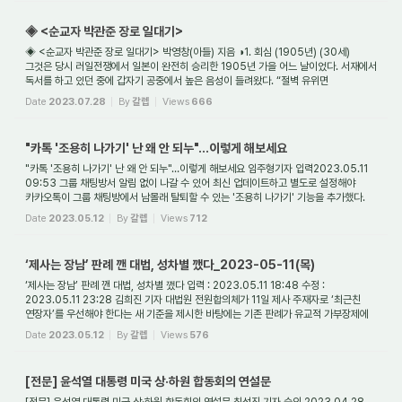
◈ <순교자 박관준 장로 일대기>
◈ <순교자 박관준 장로 일대기> 박영창(아들) 지음 ◑1. 회심 (1905년) (30세)
그것은 당시 러일전쟁에서 일본이 완전히 승리한 1905년 가을 어느 날이었다. 서재에서
독서를 하고 있던 중에 갑자기 공중에서 높은 음성이 들려왔다. “절벽 유위면
혈벽입하라!” ...
Date
2023.07.28
By
갈렙
Views
666
"카톡 '조용히 나가기' 난 왜 안 되누"…이렇게 해보세요
"카톡 '조용히 나가기' 난 왜 안 되누"…이렇게 해보세요 임주형기자 입력2023.05.11
09:53 그룹 채팅방서 알림 없이 나갈 수 있어 최신 업데이트하고 별도로 설정해야
카카오톡이 그룹 채팅방에서 남몰래 탈퇴할 수 있는 '조용히 나가기' 기능을 추가했다.
다...
Date
2023.05.12
By
갈렙
Views
712
‘제사는 장남’ 판례 깬 대법, 성차별 깼다_2023-05-11(목)
‘제사는 장남’ 판례 깬 대법, 성차별 깼다 입력 : 2023.05.11 18:48 수정 :
2023.05.11 23:28 김희진 기자 대법원 전원합의체가 11일 제사 주재자로 ‘최근친
연장자’를 우선해야 한다는 새 기준을 제시한 바탕에는 기존 판례가 유교적 가부장제에
뿌리를 둔 제...
Date
2023.05.12
By
갈렙
Views
576
[전문] 윤석열 대통령 미국 상·하원 합동회의 연설문