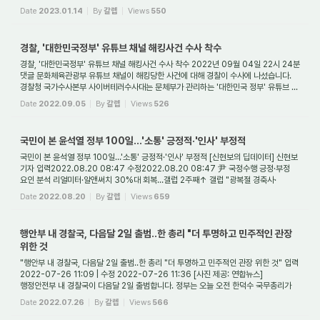
5억원까지 LTV·DTI 한도 안...
Date
2023.01.14
By
갈렙
Views
550
경찰, '대한민국정부' 유튜브 채널 해킹사건 수사 착수
경찰, '대한민국정부' 유튜브 채널 해킹사건 수사 착수 2022년 09월 04일 22시 24분
댓글 문화체육관광부 유튜브 채널이 해킹당한 사건에 대해 경찰이 수사에 나섰습니다.
경찰청 국가수사본부 사이버테러수사대는 문체부가 관리하는 '대한민국 정부' 유튜브 ...
Date
2022.09.05
By
갈렙
Views
526
국민이 본 윤석열 정부 100일…'소통' 긍정적·'인사' 부정적
국민이 본 윤석열 정부 100일…'소통' 긍정적·'인사' 부정적 [신현보의 딥데이터] 신현보
기자 입력2022.08.20 08:47 수정2022.08.20 08:47 尹 국정수행 긍정·부정
요인 분석 리얼미터·알앤써치 30%대 회복…갤럽 2주째↑ 갤럽 "광복절 경축사·
기자회견에 지지층 ...
Date
2022.08.20
By
갈렙
Views
659
행안부 내 경찰국, 다음달 2일 출범‥한 총리 "더 투명하고 민주적인 관장
위한 것
"행안부 내 경찰국, 다음달 2일 출범‥한 총리 "더 투명하고 민주적인 관장 위한 것" 입력
2022-07-26 11:09 | 수정 2022-07-26 11:36 [사진 제공: 연합뉴스]
행정안전부 내 경찰국이 다음달 2일 출범합니다. 정부는 오늘 오전 한덕수 국무총리가
주재한 국무회...
Date
2022.07.26
By
갈렙
Views
566