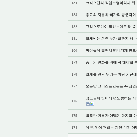
크리스챤의 직업소명의식과 위그노들의
184
종교의 자유와 국가의 공권력이 서로 
183
그리스도인이 되었는데도 왜 죽음이 
182
말세에는 과연 누가 끝까지 하나님의 
181
귀신들이 떨면서 떠나가게 만드는 올
180
중국의 변화를 위해 꼭 해야할 중보기
179
말세를 만난 우리는 어떤 기근에 대비
178
오늘날 그리스도인들도 꼭 십일조를 
177
성도들이 땅에서 왕노릇하는 시기는 
176
범죄한 인류가 어떻게 마지막 아담인
175
이 땅 위에 평화는 과연 언제 어떻게 
174