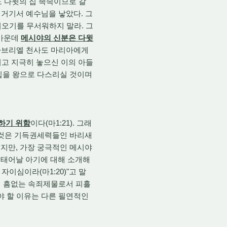
도 다윗의 집 족속이므로 갈
 거기서 예수님을 낳았다. 그
려오기를 무서워하지 말라. 그
 가운데
메시야의 신분은 다윗
러므로 가브리엘 천사도 마리아에게
되고 지극히 놓으신 이의 아들
집을 왕으로 다스리실 것이며
하기 위함
이다(마1:21). 그래
그것은 기득권세력들인 바리새
지만, 가장 궁극적인 메시야
 태어날 아기에 대해 소개해
이심이라(마1:20)"고 말
이 흠없는 속죄제물로서 피흘
야 할 이유는 다른 필연적인