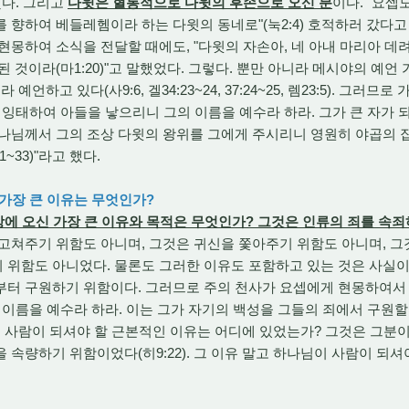
했다. 그리고
다윗은 혈통적으로 다윗의 후손으로 오신 분
이다. "요셉
 향하여 베들레헴이라 하는 다윗의 동네로"(눅2:4) 호적하러 갔다고
현몽하여 소식을 전달할 때에도, "다윗의 자손아, 네 아내 마리아 데
 것이라(마1:20)"고 말했었다. 그렇다. 뿐만 아니라 메시야의 예언
라 예언하고 있다(사9:6, 겔34:23~24, 37:24~25, 렘23:5). 그
 잉태하여 아들을 낳으리니 그의 이름을 예수라 하라. 그가 큰 자가 
하나님께서 그의 조상 다윗의 왕위를 그에게 주시리니 영원히 야곱의 
~33)"라고 했다.
 가장 큰 이유는 무엇인가?
상에 오신 가장 큰 이유와 목적은 무엇인가? 그것은 인류의 죄를 속죄
 고쳐주기 위함도 아니며, 그것은 귀신을 쫓아주기 위함도 아니며, 
 위함도 아니었다. 물론도 그러한 이유도 포함하고 있는 것은 사실이
부터 구원하기 위함이다. 그러므로 주의 천사가 요셉에게 현몽하여서
이름을 예수라 하라. 이는 그가 자기의 백성을 그들의 죄에서 구원할 자
이 사람이 되셔야 할 근본적인 이유는 어디에 있었는가? 그것은 그분
 속량하기 위함이었다(히9:22). 그 이유 말고 하나님이 사람이 되셔