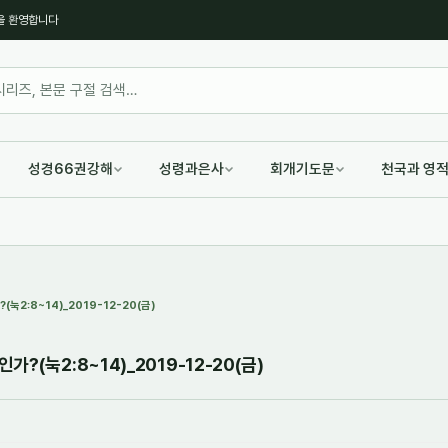
을 환영합니다
성경66권강해
성령과은사
회개기도문
천국과 영
2:8~14)_2019-12-20(금)
?(눅2:8~14)_2019-12-20(금)