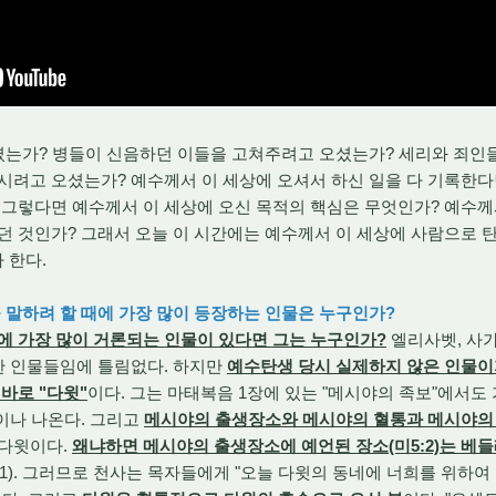
셨는가? 병들이 신음하던 이들을 고쳐주려고 오셨는가? 세리와 죄인
시려고 오셨는가? 예수께서 이 세상에 오셔서 하신 일을 다 기록한다
 그렇다면 예수께서 이 세상에 오신 목적의 핵심은 무엇인가? 예수께
던 것인가? 그래서 오늘 이 시간에는 예수께서 이 세상에 사람으로 
 한다.
 말하려 할 때에 가장 많이 등장하는 인물은 누구인가?
 가장 많이 거론되는 인물이 있다면 그는 누구인가?
엘리사벳, 사가
요한 인물들임에 틀림없다. 하지만
예수탄생 당시 실제하지 않은 인물이
바로 "다윗"
이다. 그는 마태복음 1장에 있는 "메시야의 족보"에서도
번이나 나온다. 그리고
메시야의 출생장소와 메시야의 혈통과 메시야의
 다윗이다.
왜냐하면 메시야의 출생장소에 예언된 장소(미5:2)는 베
11). 그러므로 천사는 목자들에게 "오늘 다윗의 동네에 너희를 위하