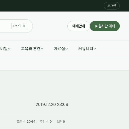
로그인
예배안내
실시간 예배
Ctrl K
적비밀
교육과 훈련
자료실
커뮤니티
2019.12.20 23:09
조회 수
2044
추천 수
0
댓글
0