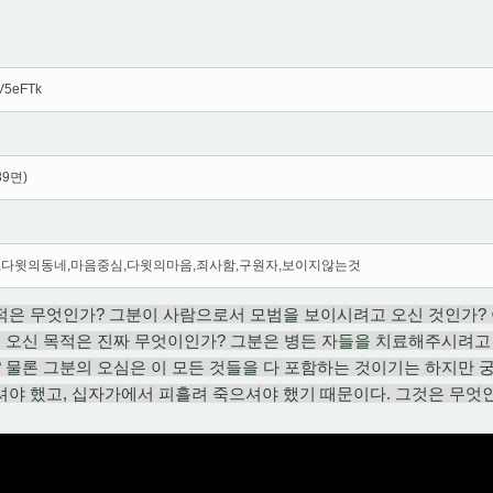
HV5eFTk
89면)
,다윗의동네,마음중심,다윗의마음,죄사함,구원자,보이지않는것
적은 무엇인가? 그분이 사람으로서 모범을 보이시려고 오신 것인가?
 오신 목적은 진짜 무엇이인가? 그분은 병든 자들을 치료해주시려고
 물론 그분의 오심은 이 모든 것들을 다 포함하는 것이기는 하지만 
야 했고, 십자가에서 피흘려 죽으셔야 했기 때문이다. 그것은 무엇