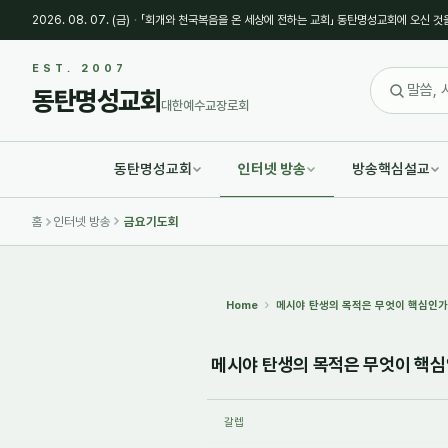
2026. 08. 07. (금)
·
「회개와 천국복음을 온 세상에 전하는 교회」 동탄명성교회에 오신 것
Sketchbook5, 스케치북5
Sketchbook5, 스케치북5
EST. 2007
동탄명성교회
대한예수교장로회
동탄명성교회
인터넷 방송
방송핵심설교
Sketchbook5, 스케치북5
Sketchbook5, 스케치북5
홈
인터넷 방송
금요기도회
Home
메시야 탄생의 목적은 무엇이 핵심인가?(눅
메시야 탄생의 목적은 무엇이 핵심인가
갈렙