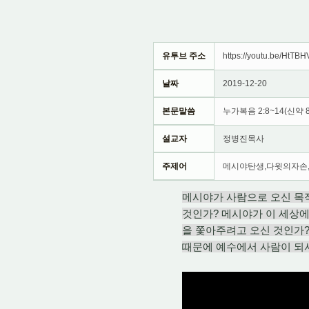
유투브 주소
https://youtu.be/HtTB
날짜
2019-12-20
본문말씀
누가복음 2:8~14(신약 
설교자
정병진목사
주제어
메시야탄생,다윗의자손
메시야가 사람으로 오신 목
것인가? 메시야가 이 세상에
을 쫓아주려고 오신 것인가?
때문에 예수에서 사람이 되셔