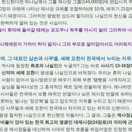
 헌신한다면 하나님께서 그를 제사장 그룹(144,000명)에 편입시켜
10장의 규례에 나타난 제사장 규례를 포함하여(레 10:9), 레위기 2
 수준이기 때문이다. 그러히만 평범한 성도라 할지라도 나실인의 헌신을
 완벽하게 열려 있는 것은 사실이다.
손들이 회막에 들어갈 때에는 포도주나 독주를 마시지 말라 그리하여 너
 시체에든지 가까이 하지 말지니 그의 부모로 말미암아서도 더러워지
니며, 그 대표인 삼손과 사무엘, 세례 요한이 천국에서 누리는 지위
 역사에 등장한
최초의 나실인
은 누굴까? 그는 바로
사사기 13-16장
고
신약의 세례 요한
이 평생을 나실인으로 바쳐졌다. 우리는 흔히 나
한 사람이 없어서 임시방편으로 메우기 위해 부른 '땜빵용' 사역자라고
 실상을 들여다보면 그 충격적인 팩트 앞에 전율하게 된다. 왜냐하
의 사사들은 천국에서 보통 레위인 반열이나 낮은 제사장 반열에 속하
 못하는 빛나는 '장군복'을 입고 압도적인 지위를 누리고 있기 때문이
던 사무엘과 세례 요한이 천국에서 차지하고 있는 위치와 신분이다. 
평생 철저한 나실인으로 헌신했던 자들이다. 그 결과, 그들은
제사장급
 바울이 앉아 있는 천국 최고의 영광인 대제사장(24장로)의 자리에 
제도권 제사장들을 대신하여 시대의 영적 흐름을 뒤집어엎은 진정한 