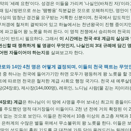
약의 '세례 요한'이다. 성경은 이들을 가리켜 '나실인(바쳐진 자)'이라
때 임시방편으로 쓰는 '땜빵용' 직분같은 것으로 오해하지만, 영안이
이상의 엄청난 경건을 요구받는 거룩한 신분이며, 천국에서 압도적인
 무저갱에 철저히 결박되어 있고 하늘에서는 천년왕국이 진행 중이지만
에 파고들어 왕 노릇을 하려 든다. 이 영적 전쟁에서 승리하여 천국의
 헌신이 반드시 필요하다. 그래서
이 시간에는 천국 4대 계급의 실상과
신할 때 쟁취하게 될 영광이 무엇인지, 나실인의 3대 규례에 담긴 
 어떤 자들이어야 하는지
를 살펴보고자 한다.
24장로와 14만 4천 명은 어떻게 결정되며, 이들의 천국 팩트는 무엇
 중 하나는 천국에 들어가기만 하면 모두가 평등하게 왕 노릇을 할 
에 따르면 천국은 철저한 계급 사회요 행정 국가다. 천국 새 예루살
24장로), 제사장(144,000명), 레위인, 느디님 사람(물 긷는 자)이
4장로) 계급
은 하나님이 이 땅에 사명을 주어 보내신 최고의 종들이다.
대를 주도했던 영적 대거장들이 이들이다. 2천 년 전에 거의 확정된 이 
 없는 것으로 보인다. 이들은 천국에서 10층 이상의 초고층 저택과 1
가 은하계의 수많은 별들 위에서 무소불위의 왕 노릇을 한다. 이들은 
 땅의 성도들이 흘린 기도를 금 대접에 가득 담아 올려드리는 릴레이