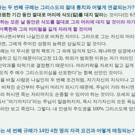
말라는 두 번째 규례는 그리스도의 절대 통치와 어떻게 연결되는가?
서원한 기간 동안 절대로 머리에 삭도(칼)를 대지 말라
는 것이다(민 6:5
구별하는 모든 날 동안은 삭도를 절대로 그의 머리에 대지 말 것이라 
거룩한즉 그의 머리털을 길게 자라게 할 것이며
태어나면서부터 나실인으로 바쳐진 자이다. 그러므로 그는 자신의 머리
, 그에게 주어진 성령의 능력은 상실되고 말 것이다.
는 더 무서운 영적 팩트가 그 속에 담겨져 있다. 왜냐하면 성경에
하고 있기 때문이다(고전 11:3). 하와가 범죄한 이유는 자기 머리인
 선악과를 따먹기로 결정했기 때문이다. 머리카락을 자르지 말고 길게
오직 주 예수 그리스도이심을 선포한다"는 항복 선언인 것이다.
을 바칠 사람은 나실인의 두 번째 조건처럼, 자기자신의 지식이나 고
. 바쳐진 순간부터 주님이 머리가 되시기 때문에, 주님이 가라 하시면 
라 하시면 죽는 자리까지도 순종할 수 있어야 하는 것이다. 모세의 삶을
서 "여기까지다"라는 주님이 말씀하지자, 즉시 자기자신의 모든 욕심
바라만 보고 죽었다. 그렇다. 내 인생의 주도권을 100% 그리스도께 
.
는 세 번째 규례가 14만 4천 명의 자격 요건과 어떻게 매칭되는