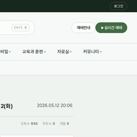
로그인
예배안내
실시간 예배
Ctrl K
적비밀
교육과 훈련
자료실
커뮤니티
2(화)
2026.05.12 20:06
조회 수
655
추천 수
0
댓글
0