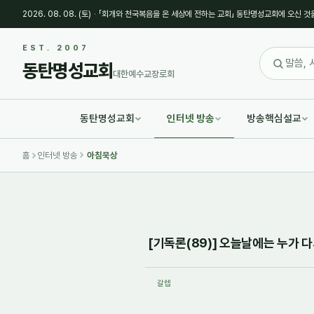
2026. 08. 08. (토)
·
「회개와 천국복음을 온 세상에 전하는 교회」 동탄명성교회에 오신 것
Sketchbook5, 스케치북5
Sketchbook5, 스케치북5
EST. 2007
동탄명성교회
대한예수교장로회
동탄명성교회
인터넷 방송
방송핵심설교
Sketchbook5, 스케치북5
Sketchbook5, 스케치북5
홈
인터넷 방송
아침묵상
[기독론(89)] 오늘날에는 누가 다시
갈렙