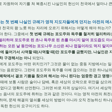
로 자원하여 자기를 쳐 복종시킨 나실인의 헌신이 천국에서 얼마나 
라는 첫 번째 나실인 규례가 영적 지도자들에게 던지는 야전의 메
 천국의 왕 노릇 하는 자리에 오르기 위해서는 어떻게 해야 하는가?
야 한다. 그중에서
첫 번째 규례는 포도주와 독주를 철저히 멀리하라
를 멀리하며 포도주로 된 초나 독주로 된 초를 마시지 말며 포도즙도 
하는 모든 날 동안에는 포도나무 소산은 씨나 껍질이라도 먹지 말지
에 들어가서 사역할 때(사역할 때)만 포도주를 금했지만, 나실인은 
조차 구경해서는 아니
되었다.
게 포도주는 어떤 위치인가? 그것은 물이 없는 중동 지방에서는 일
가는 음료였다. 그런데 포도주와 독주를 아예 끊으라는 것은 하나님
쾌락에서 결코 기쁨을 찾으려 해서는 아니 된다는 엄중한 경고 명령
에 보통 사람은 술이나 담배, 혹은 세상의 오락으로 위안을 삼으려
 없다고 명확히 선언한다. 그러면 바로 자격 상실이다. 여기서 세상
는 음녀의 포도주에 취하는 것과 같은 것이다. 이는 영적 야전의 최전
하며, 문제 해결의 열쇠를 세상의 방법이 아니라 오직 전능하신 하나
 독한 헌신의 요구이기도 하다.