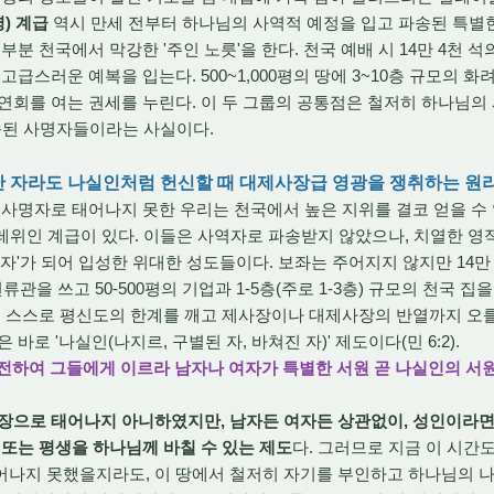
명) 계급
역시 만세 전부터 하나님의 사역적 예정을 입고 파송된 특별한
부분 천국에서 막강한 '주인 노릇'을 한다. 천국 예배 시 14만 4천 석
고급스러운 예복을 입는다. 500~1,000평의 땅에 3~10층 규모의 
연회를 여는 권세를 누린다. 이 두 그룹의 공통점은 철저히 하나님의
송된 사명자들이라는 사실이다.
어난 자라도 나실인처럼 헌신할 때 대제사장급 영광을 쟁취하는 원
명자로 태어나지 못한 우리는 천국에서 높은 지위를 결코 얻을 수 
 레위인 계급이 있다. 이들은 사역자로 파송받지 않았으나, 치열한 영
자'가 되어 입성한 위대한 성도들이다. 보좌는 주어지지 않지만 14만 
류관을 쓰고 50-500평의 기업과 1-5층(주로 1-3층) 규모의 천국 집
 스스로 평신도의 한계를 깨고 제사장이나 대제사장의 반열까지 오를
바로 '나실인(나지르, 구별된 자, 바쳐진 자)' 제도이다(민 6:2).
 전하여 그들에게 이르라 남자나 여자가 특별한 서원 곧 나실인의 서
장으로 태어나지 아니하였지만, 남자든 여자든 상관없이, 성인이라면
 또는 평생을 하나님께 바칠 수 있는 제도
다. 그러므로 지금 이 시간
어나지 못했을지라도, 이 땅에서 철저히 자기를 부인하고 하나님의 나