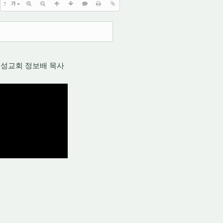
?
가
성교회 정보배 목사