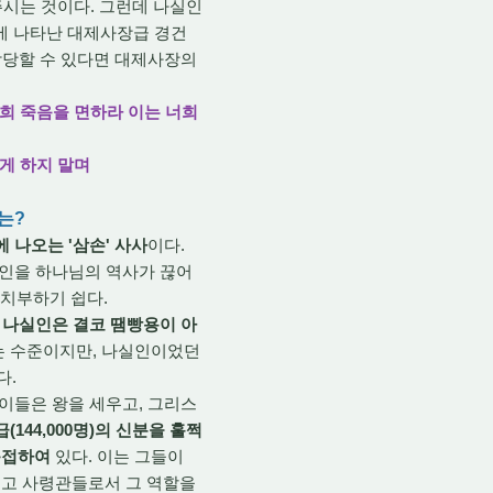
 주시는 것이다. 그런데 나실인
1장에 나타난 대제사장급 경건
 감당할 수 있다면 대제사장의
희 죽음을 면하라 이는 너희
게 하지 말며
는?
에 나오는 '삼손' 사사
이다.
실인을 하나님의 역사가 끊어
 치부하기 쉽다.
면
나실인은 결코 땜빵용이 아
는 수준이지만, 나실인이었던
다.
이들은 왕을 세우고, 그리스
(144,000명)의 신분을 훌쩍
근접하여
있다. 이는 그들이
최고 사령관들로서 그 역할을