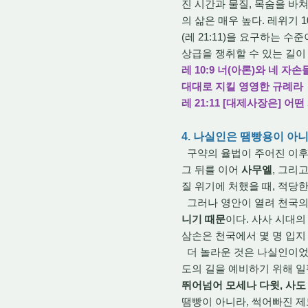
진 시간과 물질, 목숨을 바쳐
의 삶은 매우 높다. 레위기 
(레 21:11)을 요구하는
상급을 쟁취할 수 있는 길이
레 10:9
너(아론)와 네 자
대대로 지킬 영영한 규례라
레 21:11 [대제사장은]
어떤
4. 나실인은 땜빵용이 아
구약의 율법이 주어진 이후
그 뒤를 이어
사무엘
, 그리
질 위기에 처했을 때, 적당
그러나 영안이 열려 천국의
니기 때문
이다. 사사 시대
삼손은 천국에서 몇 명 입지
더 놀라운 것은 나실인이었
도의 길을 예비하기 위해 일
뛰어넘어 모세나 다윗, 사도
땜빵이 아니라, 썩어빠진 