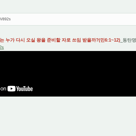
qdV892s
에는 누가 다시 오실 왕을 준비할 자로 쓰임 받을까?(민6:1~12)
_동탄명
2s