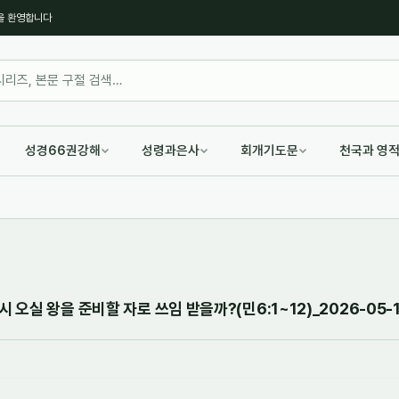
을 환영합니다
성경66권강해
성령과은사
회개기도문
천국과 영
 오실 왕을 준비할 자로 쓰임 받을까?(민6:1~12)_2026-05-1