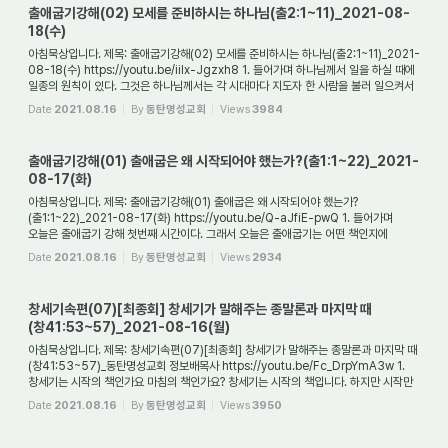
출애굽기강해(02) 모세를 준비하시는 하나님(출2:1~11)_2021-08-
18(수)
아침묵상입니다. 제목: 출애굽기강해(02) 모세를 준비하시는 하나님(출2:1~11)_2021-
08-18(수) https://youtu.be/iilx-Jgzxh8 1. 들어가며 하나님께서 일을 하실 때에
일종의 원칙이 있다. 그것은 하나님께서는 각 시대마다 지도자 한 사람을 불러 일으켜서
하...
Date
2021.08.16
By
동탄명성교회
Views
3984
출애굽기강해(01) 출애굽은 왜 시작되어야 했는가?(출1:1~22)_2021-
08-17(화)
아침묵상입니다. 제목: 출애굽기강해(01) 출애굽은 왜 시작되어야 했는가?
(출1:1~22)_2021-08-17(화) https://youtu.be/Q-aJfiE-pwQ 1. 들어가며
오늘은 출애굽기 강해 첫번째 시간이다. 그래서 오늘은 출애굽기는 어떤 책인지에
관하여 서론적인 부분을 좀 다...
Date
2021.08.16
By
동탄명성교회
Views
2934
창세기속편(07)[최종회] 창세기가 말해주는 종말론과 마지막 때
(창41:53~57)_2021-08-16(월)
아침묵상입니다. 제목: 창세기속편(07)[최종회] 창세기가 말해주는 종말론과 마지막 때
(창41:53~57)_동탄명성교회 정보배목사 https://youtu.be/Fc_DrpYmA3w 1.
창세기는 시작의 책인가요 마침의 책인가요? 창세기는 시작의 책입니다. 하지만 시작만
말씀하고 ...
Date
2021.08.16
By
동탄명성교회
Views
3950