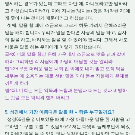
맹세하는 경우가 있는데 그때도 다만 예, 아니요라고만 말하라
고 하셨습니다(마5:37). 이에 지나는(넘치는) 것은 악(악한 자)에
게 좇아 나는 것이기 때문이라고 하셨습니다.
셋째, 말을 할 때에 소금으로 고르게 하듯 가려서 은혜스러운
말을 해야 합니다. 우리가 말을 한다면 사랑의 말을 하고, 감사
의 말을 하고, 배려하는 말을 할 수 있어야 합니다. 그래서 사도
바울은 말을 하는 우리에게 이렇게 권면했습니다.
골4:6 너희 말을 항상 은혜 가운데서 소금으로 맛을 냄과 같이
하라 그리하면 각 사람에게 마땅히 대답할 것을 알리라
엡4:29 무릇 더러운 말은 너희 입 밖에도 내지 말고 오직 덕을
세우는 데 소용되는 대로 선한 말을 하여 듣는 자들에게 은혜를
끼치게 하라
엡4:31 너희는 모든 악독과 노함과 분냄과 떠드는 것과 비방하
는 것을 모든 악의와 함께 버리고
5. 성경에서 가장 아름다운 말을 한 사람은 누구일까요?
성경66권을 읽어보았을 때에 가장 아름다운 말을 한 사람을 고
르라면 누구를 고를 수 있을까요? 저는 다윗의 둘째부인이 되었
던 아비가일을 들 수 있지 않나 생각합니다. 왜냐하면 그녀는 자