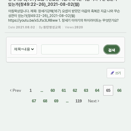
있는가(창49:22~26)_2021-08-02(월)
아침묵상입니다. 제목: 창세기강해(167) 요셉이 받았던 야곱의 축복은 지금 나와 무슨
상관이 있는가(창49:22~26)_2021-08-02(월)
https://youtu.be/xSJfa3LR8ww 1. 창세기 이야기의 하이라이트는 무엇인가요?
창세기 이야기에서 하이라이트는 단연코 요셉 이...
Date
2021.08.02
By
동탄명성교회
Views
2820
검색
쓰기
Prev
1
...
60
61
62
63
64
65
66
67
68
69
...
119
Next