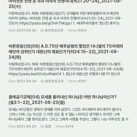
아마겟돈 전쟁 곧 곡과 마곡의 전쟁이다(눅21:20~24)_2021-08-
25(수)
아침묵상입니다. 제목: 바른종말신앙(07) 군대들에 의한 예루살렘의 파괴 예언의
마지막 성취는 아마겟돈 전쟁 곧 곡과 마곡의 전쟁이다(눅21:20~24)_2021-08-
25(수) https://youtu.be/yjOHA7hKqyU 1. 세대주의자들의 '환난전 휴거'는
사실인가 미혹인가? 지난...
Date
2021.08.25
By
동탄명성교회
Views
4363
바른종말신앙(06) A.D.70년 예루살렘의 멸망은 다니엘의 70이레의
예언의 성취인가 대환난의 예표인가?(마24:15~22)_2021-08-
24(화)
아침묵상입니다. 제목: 바른종말신앙(06) A.D.70년 예루살렘의 멸망은 다니엘의
70이레의 예언의 성취인가 대환난의 예표인가?(마24:15~22)_2021-08-24(화)
https://youtu.be/A0v0u4fwbO4 1. 환난과 대환난은 어떻게 다른가? 환난과
대환난은 어떻게 다른가? ...
Date
2021.08.24
By
동탄명성교회
Views
4387
출애굽기강해(04) 모세를 불러내신 하나님은 어떤 하나님이신가?
(출3:1~22)_2021-08-23(월)
모세는 40년동안 광에서 양떼를 치며 살았다. 그것도 40세부터 80세까지 말이다.
그러니 이제 그는 자신은 그 어떤 것도 할 수 없는 나이라고 생각했다. 하지만 그때
하나님께서 그를 찾아오셨다. 그리고 그에게 사명을 주셨다. 그렇다. 나는 아무것도 할 수
...
Date
2021.08.23
By
갈렙
Views
3519