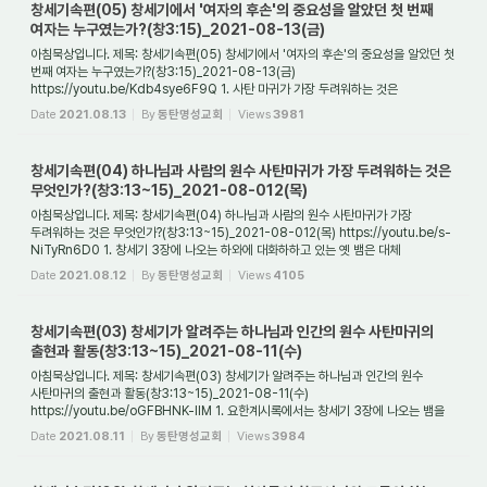
창세기속편(05) 창세기에서 '여자의 후손'의 중요성을 알았던 첫 번째
여자는 누구였는가?(창3:15)_2021-08-13(금)
아침묵상입니다. 제목: 창세기속편(05) 창세기에서 '여자의 후손'의 중요성을 알았던 첫
번째 여자는 누구였는가?(창3:15)_2021-08-13(금)
https://youtu.be/Kdb4sye6F9Q 1. 사탄 마귀가 가장 두려워하는 것은
무엇인가요? 사탄 마귀가 비록 아담과 하와를 자...
Date
2021.08.13
By
동탄명성교회
Views
3981
창세기속편(04) 하나님과 사람의 원수 사탄마귀가 가장 두려워하는 것은
무엇인가?(창3:13~15)_2021-08-012(목)
아침묵상입니다. 제목: 창세기속편(04) 하나님과 사람의 원수 사탄마귀가 가장
두려워하는 것은 무엇인가?(창3:13~15)_2021-08-012(목) https://youtu.be/s-
NiTyRn6D0 1. 창세기 3장에 나오는 하와에 대화하하고 있는 옛 뱀은 대체
무엇인가요? 뱀은 원래 말을...
Date
2021.08.12
By
동탄명성교회
Views
4105
창세기속편(03) 창세기가 알려주는 하나님과 인간의 원수 사탄마귀의
출현과 활동(창3:13~15)_2021-08-11(수)
아침묵상입니다. 제목: 창세기속편(03) 창세기가 알려주는 하나님과 인간의 원수
사탄마귀의 출현과 활동(창3:13~15)_2021-08-11(수)
https://youtu.be/oGFBHNK-llM 1. 요한계시록에서는 창세기 3장에 나오는 뱀을
무엇이라고 칭하고 있나요?(계12:9) 보통 창...
Date
2021.08.11
By
동탄명성교회
Views
3984