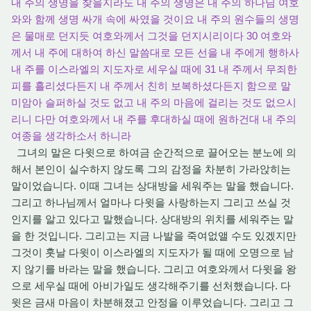
내 주의 생명을 찾을지라도 내 주의 생명은 내 주의 하나님 여호
와와 함께 생명 싸개 속에 싸였을 것이요 내 주의 원수들의 생명
은 물매로 던지듯 여호와께서 그것을 던지시리이다 30 여호와
께서 내 주에 대하여 하신 말씀대로 모든 선을 내 주에게 행하사
내 주를 이스라엘의 지도자로 세우실 때에 31 내 주께서 무죄한
피를 흘리셨다든지 내 주께서 친히 보복하셨다든지 함으로 말
미암아 슬퍼하실 것도 없고 내 주의 마음에 걸리는 것도 없으시
리니 다만 여호와께서 내 주를 후대하실 때에 원하건대 내 주의
여종을 생각하소서 하니라
그녀의 말은 다윗으로 하여금 순간적으로 끌어오는 분노에 의
해서 본인이 실수하지 않도록 그의 감정을 차분히 가라앉히는
말이었습니다. 이때 그녀는 상대방을 세워주는 말을 했습니다.
그리고 하나님께서 얼마나 다윗을 사랑하는지 그리고 쓰실 것
인지를 알고 있다고 말했습니다. 상대방의 위치를 세워주는 말
을 한 것입니다. 그리고는 지금 나발을 죽여없앨 수도 있겠지만
그것이 훗날 다윗이 이스라엘의 지도자가 될 때에 오명으로 남
지 않기를 바라는 말을 했습니다. 그리고 여호와께서 다윗을 왕
으로 세우실 때에 아비가일도 생각해주기를 선처했습니다. 다
윗은 금새 마음이 차분해졌고 안정을 이루었습니다. 그리고 그