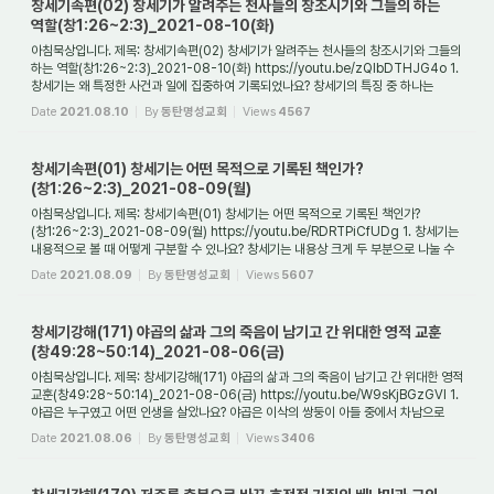
창세기속편(02) 창세기가 알려주는 천사들의 창조시기와 그들의 하는
역할(창1:26~2:3)_2021-08-10(화)
아침묵상입니다. 제목: 창세기속편(02) 창세기가 알려주는 천사들의 창조시기와 그들의
하는 역할(창1:26~2:3)_2021-08-10(화) https://youtu.be/zQIbDTHJG4o 1.
창세기는 왜 특정한 사건과 일에 집중하여 기록되었나요? 창세기의 특징 중 하나는
세상에서 일...
Date
2021.08.10
By
동탄명성교회
Views
4567
창세기속편(01) 창세기는 어떤 목적으로 기록된 책인가?
(창1:26~2:3)_2021-08-09(월)
아침묵상입니다. 제목: 창세기속편(01) 창세기는 어떤 목적으로 기록된 책인가?
(창1:26~2:3)_2021-08-09(월) https://youtu.be/RDRTPiCfUDg 1. 창세기는
내용적으로 볼 때 어떻게 구분할 수 있나요? 창세기는 내용상 크게 두 부분으로 나눌 수
있습니다. 전반...
Date
2021.08.09
By
동탄명성교회
Views
5607
창세기강해(171) 야곱의 삶과 그의 죽음이 남기고 간 위대한 영적 교훈
(창49:28~50:14)_2021-08-06(금)
아침묵상입니다. 제목: 창세기강해(171) 야곱의 삶과 그의 죽음이 남기고 간 위대한 영적
교훈(창49:28~50:14)_2021-08-06(금) https://youtu.be/W9sKjBGzGVI 1.
야곱은 누구였고 어떤 인생을 살았나요? 야곱은 이삭의 쌍둥이 아들 중에서 차남으로
태어났습니...
Date
2021.08.06
By
동탄명성교회
Views
3406