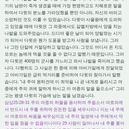
기의 남편이 죽게 생겼을 때에 가장 현명하고도 지혜로운 말을
하여서 다윗의 분노를 가라앉혔을 뿐만 아니라, 자신의 바라고
소망하던 것도 이룰 수 있었습니다. 다윗이 사울왕에게 도피하
고 있었을 때에 다윗은 그 와중에서도 갈멜지방에서 양을 치는
나발을 도와주었습니다. 드디어 좋은 날이 되어 양털깎는 시기
가 되어서 다윗은 뭔가 도움을 받고자 사람을 보냅니다. 그러
나 그만 단칼에 거절당하고 말았습니다. 그것도 어디서 온 지도
모르는 놈에게 먹을 것을 줄 수 없다고 말했기 때문입니다. 그러
자 다윗은 400명의 군사를 거느리고 와서 나발을 죽이려고 했습
니다. 다행히도 그 사실은 한 종에 의해 아비가일에게 전달되었
고 아비가일은 급히 먹거리를 준비하여 다윗의 찾아가서 말했
습니다. "내 주여 원하건데 이 죄악을 나 곧 내게로 돌리시고 여
종에게 주의 귀에 말하게 하시고 이 여종의 말을 들으소서" 그리
고는 평생 다윗의 가슴에 남는 말을 남겼습니다.
삼상25:28-31 주의 여종의 허물을 용서하여 주옵소서 여호와께
서 반드시 내 주를 위하여 든든한 집을 세우시리니 이는 내 주께
서 여호와의 싸움을 싸우심이요 내 주의 일생에 내 주에게서 악
한 일을 찾을 수 없음이니이다 29 사람이 일어나서 내 주를 쫓아