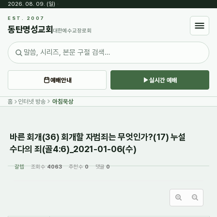
2026. 08. 09. (일)
·
Sketchbook5, 스케치북5
EST. 2007
동탄명성교회
대한예수교장로회
예배안내
실시간 예배
Sketchbook5, 스케치북5
홈
인터넷 방송
아침묵상
바른 회개(36) 회개할 자범죄는 무엇인가?(17) 누설
수다의 죄(골4:6)_2021-01-06(수)
갈렙
조회 수
4063
추천 수
0
댓글
0