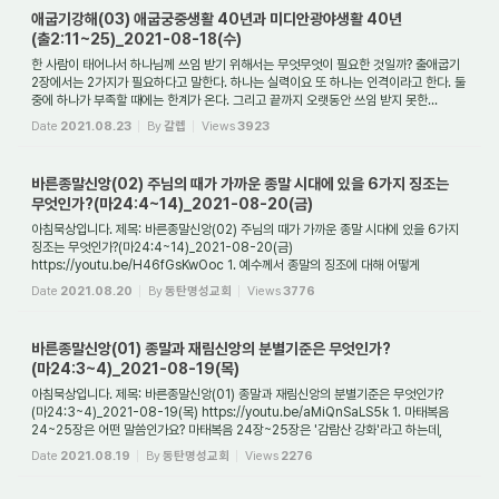
애굽기강해(03) 애굽궁중생활 40년과 미디안광야생활 40년
(출2:11~25)_2021-08-18(수)
한 사람이 태어나서 하나님께 쓰임 받기 위해서는 무엇무엇이 필요한 것일까? 출애굽기
2장에서는 2가지가 필요하다고 말한다. 하나는 실력이요 또 하나는 인격이라고 한다. 둘
중에 하나가 부족할 때에는 한계가 온다. 그리고 끝까지 오랫동안 쓰임 받지 못한...
Date
2021.08.23
By
갈렙
Views
3923
바른종말신앙(02) 주님의 때가 가까운 종말 시대에 있을 6가지 징조는
무엇인가?(마24:4~14)_2021-08-20(금)
아침묵상입니다. 제목: 바른종말신앙(02) 주님의 때가 가까운 종말 시대에 있을 6가지
징조는 무엇인가?(마24:4~14)_2021-08-20(금)
https://youtu.be/H46fGsKwOoc 1. 예수께서 종말의 징조에 대해 어떻게
말씀하셨나요? 예수께서는 제자들이 성전의 파괴와 더...
Date
2021.08.20
By
동탄명성교회
Views
3776
바른종말신앙(01) 종말과 재림신앙의 분별기준은 무엇인가?
(마24:3~4)_2021-08-19(목)
아침묵상입니다. 제목: 바른종말신앙(01) 종말과 재림신앙의 분별기준은 무엇인가?
(마24:3~4)_2021-08-19(목) https://youtu.be/aMiQnSaLS5k 1. 마태복음
24~25장은 어떤 말씀인가요? 마태복음 24장~25장은 '감람산 강화'라고 하는데,
이것은 예수께서 이러한 ...
Date
2021.08.19
By
동탄명성교회
Views
2276