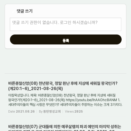
댓글 쓰기
✔
댓글 쓰기 권한이 없습니다. 로그인 하시겠습니까?
바른종말신앙(08) 천년왕국, 정말 환난 후에 지상에 세워질 왕국인가?
(계20:1~6)_2021-08-26(목)
아침묵상입니다. 제목: 바른종말신앙(08) 천년왕국, 정말 환난 후에 지상에 세워질
왕국인가?(계20:1~6)_2021-08-26(목) https://youtu.be/lhAAOhc8ANM 1.
세대주의자들의 핵심 사항은 무엇인가? 세대주의자들이 주장하는 이슈는 크게 3가지다.
첫째, 이중 재...
Date
2021.08.26
By
동탄명성교회
Views
2825
바른종말신앙(07) 군대들에 의한 예루살렘의 파괴 예언의 마지막 성취는