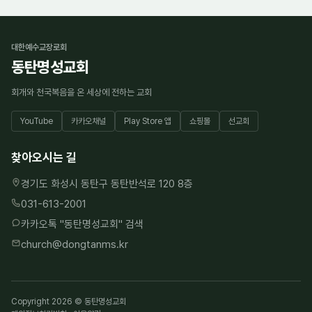
대한예수교장로회
동탄명성교회
회개와 천국복음을 온 세상에 전하는 교회
YouTube
카카오채널
Play Store 앱
쇼핑몰
선교회
찾아오시는 길
경기도 화성시 동탄구 동탄반석로 120 8층
031-613-2001
카카오톡 "
동탄명성교회
" 검색
church@dongtanms.kr
Copyright 2026 © 동탄명성교회