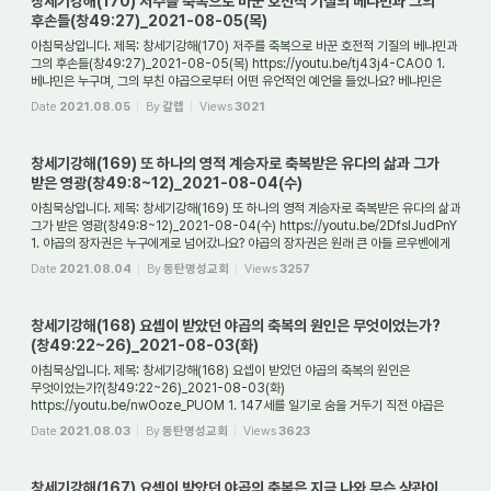
창세기강해(170) 저주를 축복으로 바꾼 호전적 기질의 베냐민과 그의
후손들(창49:27)_2021-08-05(목)
아침묵상입니다. 제목: 창세기강해(170) 저주를 축복으로 바꾼 호전적 기질의 베냐민과
그의 후손들(창49:27)_2021-08-05(목) https://youtu.be/tj43j4-CAO0 1.
베냐민은 누구며, 그의 부친 야곱으로부터 어떤 유언적인 예언을 들었나요? 베냐민은
야곱이 낳은...
Date
2021.08.05
By
갈렙
Views
3021
창세기강해(169) 또 하나의 영적 계승자로 축복받은 유다의 삶과 그가
받은 영광(창49:8~12)_2021-08-04(수)
아침묵상입니다. 제목: 창세기강해(169) 또 하나의 영적 계승자로 축복받은 유다의 삶과
그가 받은 영광(창49:8~12)_2021-08-04(수) https://youtu.be/2DfsIJudPnY
1. 야곱의 장자권은 누구에게로 넘어갔나요? 야곱의 장자권은 원래 큰 아들 르우벤에게
있었습...
Date
2021.08.04
By
동탄명성교회
Views
3257
창세기강해(168) 요셉이 받았던 야곱의 축복의 원인은 무엇이었는가?
(창49:22~26)_2021-08-03(화)
아침묵상입니다. 제목: 창세기강해(168) 요셉이 받았던 야곱의 축복의 원인은
무엇이었는가?(창49:22~26)_2021-08-03(화)
https://youtu.be/nwOoze_PUOM 1. 147세를 일기로 숨을 거두기 직전 야곱은
요셉에게 어떤 유언을 남겼나요? 숨을 거두기 직전 12아들들...
Date
2021.08.03
By
동탄명성교회
Views
3623
창세기강해(167) 요셉이 받았던 야곱의 축복은 지금 나와 무슨 상관이