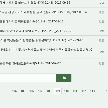
여호와를 알라고 외쳤을까?(호6:1~3)_2017-09-15
갈렙
는 진정 아버지와 아들을 알고 있는가?9요14:7~10)_2017-09-14
갈렙
대하라고 명령했을까?(수1:1~9)_2017-09-13
갈렙
 하려면 어떻게 해야 하는가?(수1:1~9)_2017-09-12
갈렙
엘 백성들은 어떤 방법을 취했을까?(시119:9~16)_2017-09-10
갈렙
나님을 섬기다 쫓겨난 천사들도 왜 예수님이 누군지를 몰라보았을까?(사9:
갈렙
과연 알아보았을까?(막5:1~8)_2017-09-07
갈렙
...
104
105
106
107
108
109
110
111
112
113
...
1