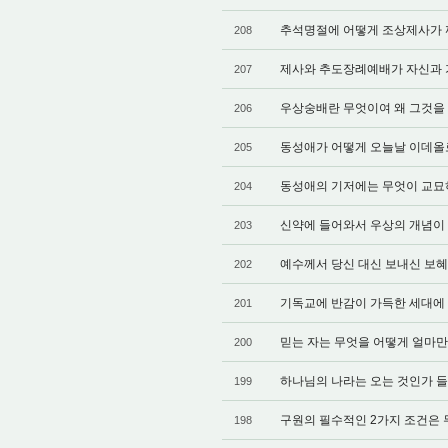
추석명절에 어떻게 조상제사가 끼어들
208
제사와 추도장례예배가 자신과 가족과
207
우상숭배란 무엇이여 왜 그것을 계속
206
동성애가 어떻게 오늘날 이데올로기
205
동성애의 기저에는 무엇이 교묘하게 
204
신약에 들어와서 우상의 개념이 어떻
203
예수께서 당신 대신 보내신 보혜사 
202
기독교에 반감이 가득한 세대에 무엇
201
믿는 자는 무엇을 어떻게 얼마만큼 
200
하나님의 나라는 오는 것인가 들어가는
199
구원의 필수적인 2가지 조건은 무엇인
198