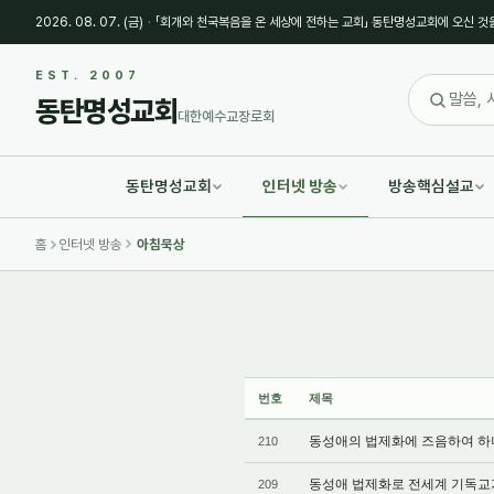
2026. 08. 07. (금)
·
「회개와 천국복음을 온 세상에 전하는 교회」 동탄명성교회에 오신 것
Sketchbook5, 스케치북5
Sketchbook5, 스케치북5
EST. 2007
동탄명성교회
대한예수교장로회
동탄명성교회
인터넷 방송
방송핵심설교
Sketchbook5, 스케치북5
Sketchbook5, 스케치북5
홈
인터넷 방송
아침묵상
번호
제목
동성애의 법제화에 즈음하여 하나님이
210
동성애 법제화로 전세계 기독교가 망
209