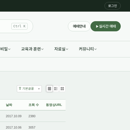
로그인
예배안내
실시간 예배
Ctrl K
적비밀
교육과 훈련
자료실
커뮤니티
T
기본글꼴
List
Zine
Gallery
날짜
조회 수
동영상URL
2017.10.09
2380
2017.10.06
3057