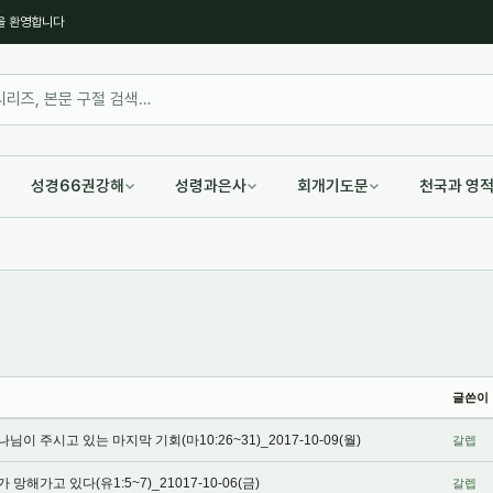
을 환영합니다
성경66권강해
성령과은사
회개기도문
천국과 영
글쓴이
 주시고 있는 마지막 기회(마10:26~31)_2017-10-09(월)
갈렙
해가고 있다(유1:5~7)_21017-10-06(금)
갈렙