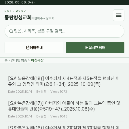
2026. 08. 06. (목)
·
Sketchbook5, 스케치북5
EST. 2007
동탄명성교회
대한예수교장로회
예배안내
실시간 예배
Sketchbook5, 스케치북5
홈
인터넷 방송
아침묵상
[요한복음강해(18)] 예수께서 제4표적과 제5표적을 행하신 이
유와 그 영적인 의미(요6:1~34)_2025-10-09(목)
Date
2025.10.14
By
갈렙
Views
1073
[요한복음강해(17)] 아버지와 아들이 하는 일과 그분의 증언 및
유대인들의 반응(요5:19~47)_2025.10.08(수)
Date
2025.10.14
By
갈렙
Views
1043
[요한복음강해(16)] 예수께서 제2표적과 제3표적을 행하신 이