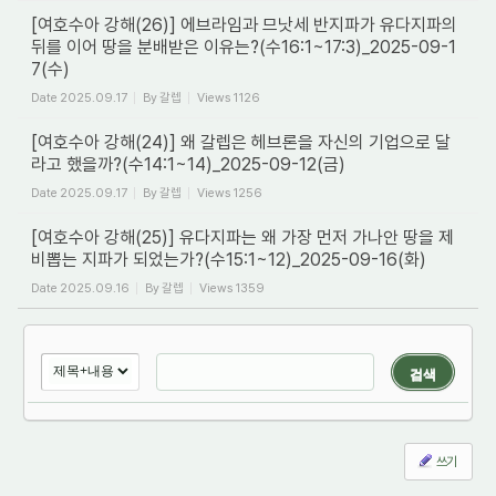
[여호수아 강해(26)] 에브라임과 므낫세 반지파가 유다지파의
뒤를 이어 땅을 분배받은 이유는?(수16:1~17:3)_2025-09-1
7(수)
Date
2025.09.17
By
갈렙
Views
1126
[여호수아 강해(24)] 왜 갈렙은 헤브론을 자신의 기업으로 달
라고 했을까?(수14:1~14)_2025-09-12(금)
Date
2025.09.17
By
갈렙
Views
1256
[여호수아 강해(25)] 유다지파는 왜 가장 먼저 가나안 땅을 제
비뽑는 지파가 되었는가?(수15:1~12)_2025-09-16(화)
Date
2025.09.16
By
갈렙
Views
1359
검색
쓰기