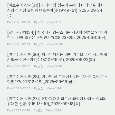
[여호수아 강해(31)] 가나안 땅 정복과 분배에 나타난 위대한
신앙의 거성 갈렙과 여호수아(수19:49~51)_2025-09-24
(수)
Date
2025.09.24
By
갈렙
Views
1071
[로마서강해(34)] 천국에서 영광스러운 지위와 신분을 얻기 위
한 세 번째 조건은 무엇인가?(롬8:23~25)_2025-06-06(금)
Date
2025.09.24
By
갈렙
Views
1053
[여호수아 강해(30)] 하나님께서는 어떤 기준으로 각 지파에게
기업을 주셨는가?(수18:10~19:51)_2025-09-23(화)
Date
2025.09.23
By
갈렙
Views
1030
[여호수아 강해(28)] 가나안 땅 분배에 나타난 7가지 특징은 무
엇인가?(수17:12~18)_2025-09-19(금)
Date
2025.09.22
By
갈렙
Views
1144
[여호수아 강해(27)] 유다지파 기업분배 과정에 나타난 갈렙의
위대한 신앙(수15:13~19)_2025-09-18(목)
Date
2025.09.19
By
갈렙
Views
1072