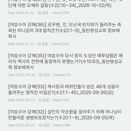
단에 대한 오해와 갈등(수22:10~34)_2026-10-02(목)
Date
2025.10.02
By
갈렙
Views
2774
[여호수아 강해(36)] 르우벤, 갓, 므낫세 반지파가 들려주는 축
복된 떠나감의 3대 법칙은?(수22:1~9)_동탄명성교회 정보배
목사
Date
2025.10.01
By
갈렙
Views
2255
[여호수아 강해(35)] 여호수아 당시 왕의 도성인 예루살렘은 왜
아직 역사의 전면에 등장하지 못했는가?(수15:63)_동탄명성교
회 정보배목사
Date
2025.09.30
By
갈렙
Views
4705
[여호수아 강해(33)] 제사장과 레위인들이 받은 48개 성읍이
들려주는 영적인 비밀은?(수21:1~45)_2025-09-26(금)
Date
2025.09.27
By
갈렙
Views
1135
[여호수아 강해(32)] 살인의 악순환을 끊어주기 위해 하나님이
만들어준 생명보호장치는?(수20:1~9)_2025-09-25(목)
Date
2025.09.25
By
갈렙
Views
1084