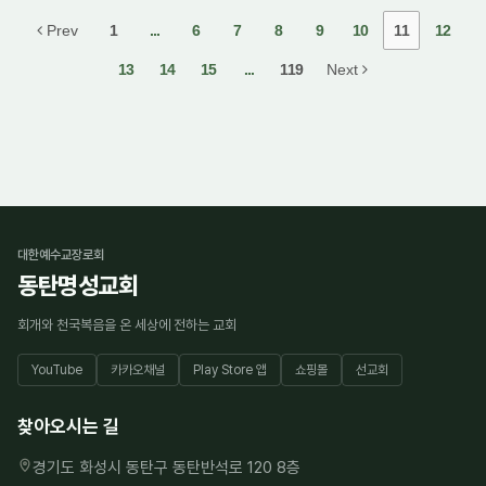
Prev
1
...
6
7
8
9
10
11
12
13
14
15
...
119
Next
대한예수교장로회
동탄명성교회
회개와 천국복음을 온 세상에 전하는 교회
YouTube
카카오채널
Play Store 앱
쇼핑몰
선교회
찾아오시는 길
경기도 화성시 동탄구 동탄반석로 120 8층