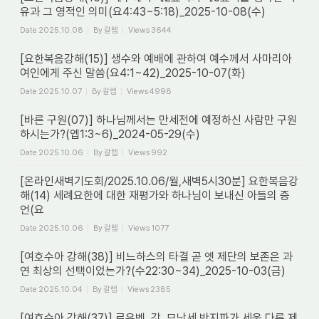
유과 그 영적인 의미(요4:43~5:18)_2025-10-08(수)
Date
2025.10.08
By
갈렙
Views
3644
[요한복음강해(15)] 생수와 예배에 관하여 예수께서 사마리아
여인에게 주신 말씀(요4:1~42)_2025-10-07(화)
Date
2025.10.07
By
갈렙
Views
4998
[바른 구원(07)] 하나님께서는 만세전에 예정하신 사람만 구원
하시는가?(엡1:3~6)_2024-05-29(수)
Date
2025.10.06
By
갈렙
Views
992
[온라인새벽기도회/2025.10.06/월,새벽5시30분] 요한복음강
해(14) 세례요한에 대한 재평가와 하나님이 보내신 아들의 증
언(요
Date
2025.10.06
By
갈렙
Views
1077
[여호수아 강해(38)] 비느하스의 타결 곧 엣 제단의 보존은 과
연 최상의 선택이었는가?(수22:30~34)_2025-10-03(금)
Date
2025.10.04
By
갈렙
Views
2385
[여호수아 강해(37)] 르우벤, 갓, 므낫세 반지파가 세운 다른 제