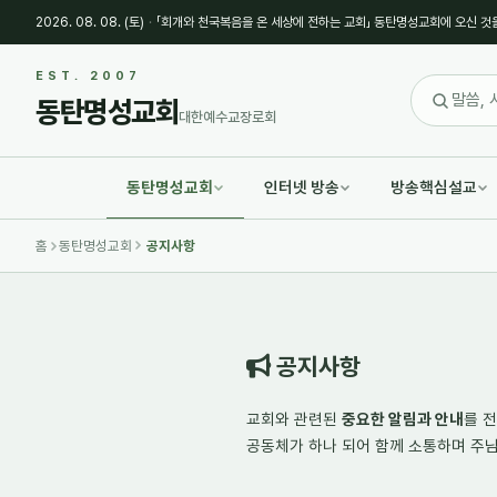
2026. 08. 08. (토)
·
「회개와 천국복음을 온 세상에 전하는 교회」 동탄명성교회에 오신 것
Sketchbook5, 스케치북5
Sketchbook5, 스케치북5
EST. 2007
동탄명성교회
대한예수교장로회
동탄명성교회
인터넷 방송
방송핵심설교
Sketchbook5, 스케치북5
Sketchbook5, 스케치북5
홈
동탄명성교회
공지사항
공지사항
교회와 관련된
중요한 알림과 안내
를 
공동체가 하나 되어
함께 소통하며
주님