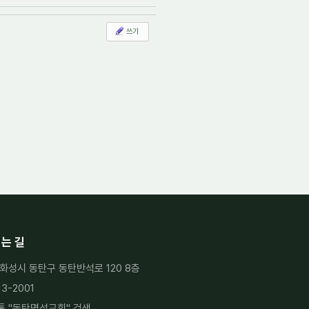
쓰기
는 길
화성시 동탄구 동탄반석로 120 8층
13-2001
 "
동탄명성교회
" 검색