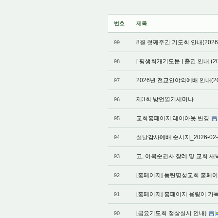
번호
제목
8월 첫째주간 기도회 안내(2026
99
[ 평생회개기도문 ] 출간 안내 (202
98
2026년 전교인야외예배 안내(202
97
제3회 방언열기세미나
96
교회홈페이지 레이아웃 변경
95
설날감사예배 순서지_2026-02-
94
고, 이복순권사 장례 및 교회 
93
[홈페이지] 동탄명성교회 홈페이지 
92
[홈페이지] 홈페이지 용량이 
91
[금요기도회 정상실시 안내]
90