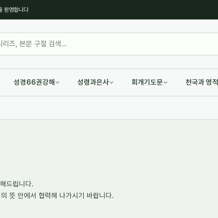
을 환영합니다
성경66권강해
성령과은사
회개기도문
천국과 영
전해드립니다.
의 뜻 안에서 협력해 나가시기 바랍니다.