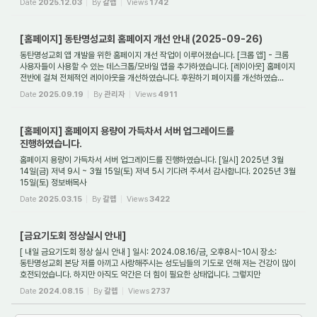
Date
2025.12.03
By
갈렙
Views
1742
[홈페이지] 동탄명성교회 홈페이지 개선 안내 (2025-09-26)
동탄명성교회 앱 개발을 위한 홈페이지 개선 작업이 이루어졌습니다. [크롭 앱] - 크롬
사용자들이 사용할 수 있는 데스크톱/모바일 앱을 추가하였습니다. [레이아웃] 홈페이지
전반에 걸쳐 전체적인 레이아웃을 개선하였습니다. 후원하기 페이지를 개선하였습...
Date
2025.09.19
By
관리자
Views
4911
[홈페이지] 홈페이지 용량이 가득차서 서버 업그레이드를
진행하였습니다.
홈페이지 용량이 가득차서 서버 업그레이드를 진행하였습니다. [일시] 2025년 3월
14일(금) 저녁 9시 ~ 3월 15일(토) 저녁 5시 기다려 주셔서 감사합니다. 2025년 3월
15일(토) 정보배목사
Date
2025.03.15
By
갈렙
Views
3422
[금요기도회 정상실시 안내]
[ 내일 금요기도회 정상 실시 안내 ] 일시: 2024.08.16/금, 오후8시~10시 장소:
동탄명성교회 본당 저를 아끼고 사랑해주시는 성도님들의 기도로 인해 저는 건강이 많이
호전되었습니다. 하지만 아직도 약간은 더 힘이 필요한 상태입니다. 그렇지만
금요기도회...
Date
2024.08.15
By
갈렙
Views
2737