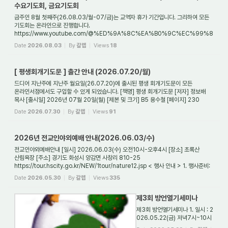
수요기도회, 금요기도회
금주인 8월 첫째주(26.08.03/월-07/금)는 교역자 휴가 기간입니다. 그리하여 모든
기도회는 온라인으로 진행합니다.
https://www.youtube.com/@%ED%9A%8C%EA%B0%9C%EC%99%8
0%EC%B2%9C%EA%B5%AD%EB%B3%B5%EC%9D%8C 온라인기도회
Date
2026.08.03
By
갈렙
Views
18
시간은 새벽기도회는 매일 오전5...
[ 평생회개기도문 ] 출간 안내 (2026.07.20/월)
드디어 지난주에 지난주 월요일(26.07.20)에 출시된 평생 회개기도문이 모든
온라인서점에서도 구입할 수 있게 되었습니다. [책명] 평생 회개기도문 [저자] 정보배
목사 [출시일] 2026년 07월 20일(월) [제본 및 크기] B5 용수철 [페이지] 230
page [값] 정가 ...
Date
2026.07.30
By
갈렙
Views
91
2026년 전교인야외예배 안내(2026.06.03/수)
전교인야외예배안내 [일시] 2026.06.03(수) 오전10시-오후4시 [장소] 초록산
산림욕장 [주소] 경기도 화성시 양감면 사창리 810-25
https://tour.hscity.go.kr/NEW/1tour/nature12.jsp < 행사 안내 > 1. 행사준비:
준비위원장 김태우 안수집사(차양막 설치), ...
Date
2026.05.30
By
갈렙
Views
335
제3회 방언열기세미나
제3회 방언열기세미나 1. 일시 : 2
026.05.22(금) 저녁7시~10시
(찬양은 6시30분부터) 2. 장소: