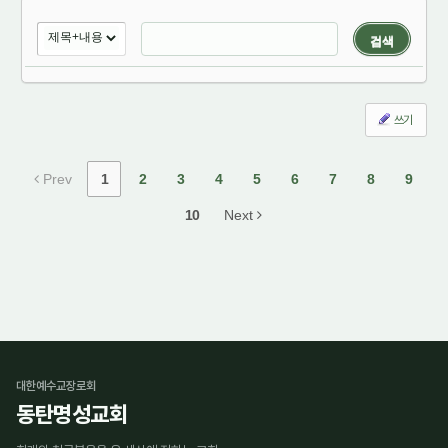
검색
쓰기
Prev
1
2
3
4
5
6
7
8
9
10
Next
대한예수교장로회
동탄명성교회