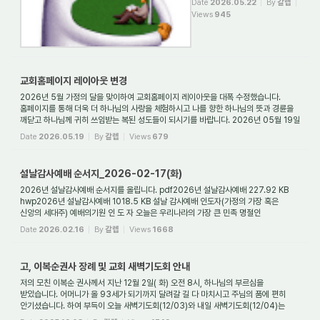
Date
2026.05.22
By
갈렙
동탄명성교회 본당 (경기도 화성
Views
945
시 동탄구 동탄반석로 120, 8층)
3. 대상: 방언을 못하거나 언어방
언과 전투방언을 사모하는 자 (단,
회개기도문으로 회개하고 있...
교회홈페이지 레이아웃 변경
2026년 5월 가정의 달을 맞이하여 교회홈페이지 레이아웃을 대폭 수정했습니다.
홈페이지를 통해 더욱 더 하나님의 사랑을 체험하시고 나를 향한 하나님의 뜻과 경륜을
깨닫고 하나님께 귀히 쓰임받는 복된 성도들이 되시기를 바랍니다. 2026년 05월 19일
(화) ...
Date
2026.05.19
By
갈렙
Views
679
설날감사예배 순서지_2026-02-17(화)
2026년 설날감사예배 순서지를 올립니다. pdf2026년 설날감사예배 227.92 KB
hwp2026년 설날감사예배 1018.5 KB 설날 감사예배 인도자(가정의 가장 혹은
신앙의 세대주) 예배의기원 인 도 자 오늘은 우리나라의 가장 큰 민족 명절인
설날입니다. 이 복된 음력...
Date
2026.02.16
By
갈렙
Views
1668
고, 이복순권사 장례 및 교회 새벽기도회 안내
저의 모친 이복순 권사께서 지난 12월 2일( 화) 오전 8시, 하나님의 부르심을
받았습니다. 어머니가 올 93세가 되기까지 달려갈 길 다 마치시고 주님의 품에 편히
안기셨습니다. 하여 부득이 오늘 새벽기도회(12/03)와 내일 새벽기도회(12/04)는
현장예배는 없...