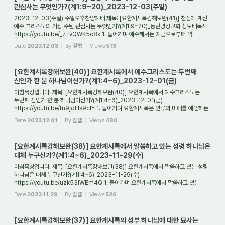
관심사는 무엇인가?(계1:9~20)_2023-12-03(주일)
2023-12-03(주일) 주일오후찬양예배 제목: [요한계시록강해보완(41)] 천상에 계신
예수 그리스도의 가장 주된 관심사는 무엇인가?(계1:9~20)_동탄명성교회 정보배목사
https://youtu.be/_zTvQWK5o8k 1. 들어가며 예수께서는 지금으로부터 약
2천년전 이 땅에서...
Date
2023.12.03
By
갈렙
Views
513
[요한계시록강해보완(40)] 요한계시록에서 예수그리스도는 두번째
신인가 한 분 하나님이신가?(계1:4~6)_2023-12-01(금)
아침묵상입니다. 제목: [요한계시록강해보완(40)] 요한계시록에서 예수그리스도는
두번째 신인가 한 분 하나님이신가?(계1:4~6)_2023-12-01(금)
https://youtu.be/fn9jqHs9clY 1. 들어가며 요한계시록은 인류의 미래를 예언하는
예언의 책이며, 또한 하나님이 ...
Date
2023.12.01
By
갈렙
Views
480
[요한계시록강해보완(38)] 요한계시록에서 말씀하고 있는 성령 하나님은
대체 누구신가?(계1:4~6)_2023-11-29(수)
아침묵상입니다. 제목: [요한계시록강해보완(38)] 요한계시록에서 말씀하고 있는 성령
하나님은 대체 누구신가?(계1:4~6)_2023-11-29(수)
https://youtu.be/uzk53lWEm4Q 1. 들어가며 요한계시록에서 말씀하고 있는
성령은 이전에 알려진 성령과 어떤 차이를 보...
Date
2023.11.29
By
갈렙
Views
526
[요한계시록강해보완(37)] 요한계시록의 성부 하나님에 대한 묘사는