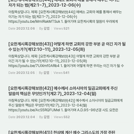
자가 되는 법(계2:1~7)_2023-12-06(수)
아침묵상입니다. 제목: [요한계시록강해보완(44)] 에베소 교회의 예를 통해서 배우는
이기는 자가 되는 법(계2:1~7)_2023-12-06(수)
https://youtu.be/MmIRakMTSuk 1. 들어가며 요한계시록의 말씀이 우리에게
가르쳐 주는 사실 중의 하나는 주님께서는 교회의 ...
Date
2023.12.06
By
갈렙
Views
521
[요한계시록강해보완(43)] 어떻게 하면 교회의 강한 부분 곧 이긴 자가 될
수 있는가?(계12:10~11)_2023-12-05(화)
아침묵상입니다. 제목: [요한계시록강해보완(43)] 어떻게 하면 교회의 강한 부분 곧
이긴 자가 될 수 있는가?(계12:10~11)_2023-12-05(화)
https://youtu.be/7UIXmf0ARb4 1. 들어가며 어떻게 하면 우리는 이긴 자가 될 수
있는가? 여기서 이긴 자가 된다는 말...
Date
2023.12.05
By
갈렙
Views
541
[요한계시록강해보완(42)] 예수께서 소아시아의 일곱교회에게 주신
말씀의 핵심은 무엇인가?(계2:7)_2023-12-04(월)
아침묵상입니다. 제목: [요한계시록강해보완(42)] 예수께서 소아시아의 일곱교회에게
주신 말씀의 핵심은 무엇인가?(계2:7)_2023-12-04(월)
https://youtu.be/AcS5RQFUMeI 1. 들어가며 A.D.95~96년경 사도 요한은
유배된 밧모섬에 있을 때 환상을 보게 된다. ...
Date
2023.12.04
By
갈렙
Views
552
[요한계시록강해보완(41)] 천상에 계신 예수 그리스도의 가장 주된