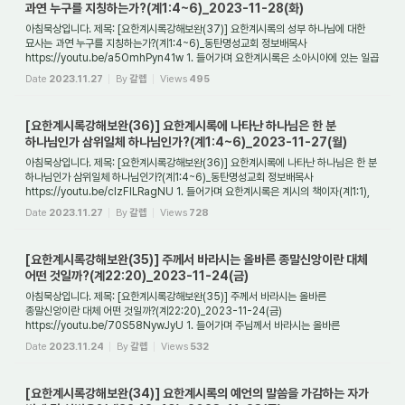
과연 누구를 지칭하는가?(계1:4~6)_2023-11-28(화)
아침묵상입니다. 제목: [요한계시록강해보완(37)] 요한계시록의 성부 하나님에 대한
묘사는 과연 누구를 지칭하는가?(계1:4~6)_동탄명성교회 정보배목사
https://youtu.be/a5OmhPyn41w 1. 들어가며 요한계시록은 소아시아에 있는 일곱
교회에게 보낸 편지 형식...
Date
2023.11.27
By
갈렙
Views
495
[요한계시록강해보완(36)] 요한계시록에 나타난 하나님은 한 분
하나님인가 삼위일체 하나님인가?(계1:4~6)_2023-11-27(월)
아침묵상입니다. 제목: [요한계시록강해보완(36)] 요한계시록에 나타난 하나님은 한 분
하나님인가 삼위일체 하나님인가?(계1:4~6)_동탄명성교회 정보배목사
https://youtu.be/clzFlLRagNU 1. 들어가며 요한계시록은 계시의 책이자(계1:1),
예언의 책이며(계1:...
Date
2023.11.27
By
갈렙
Views
728
[요한계시록강해보완(35)] 주께서 바라시는 올바른 종말신앙이란 대체
어떤 것일까?(계22:20)_2023-11-24(금)
아침묵상입니다. 제목: [요한계시록강해보완(35)] 주께서 바라시는 올바른
종말신앙이란 대체 어떤 것일까?(계22:20)_2023-11-24(금)
https://youtu.be/70S58NywJyU 1. 들어가며 주님께서 바라시는 올바른
종말신앙은 과연 어떤 것일까? 어떤 사람은 종말론 이...
Date
2023.11.24
By
갈렙
Views
532
[요한계시록강해보완(34)] 요한계시록의 예언의 말씀을 가감하는 자가