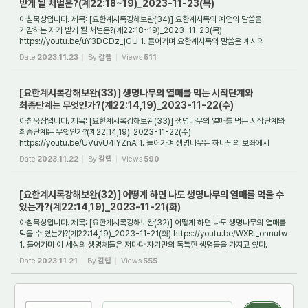
받게 될 처벌은?(계22:18~19)_2023-11-23(목)
아침묵상입니다. 제목: [요한계시록강해보완(34)] 요한계시록의 예언의 말씀을
가감하는 자가 받게 될 처벌은?(계22:18~19)_2023-11-23(목)
https://youtu.be/uY3DCDz_jGU 1. 들어가며 요한계시록의 말씀은 계시의
말씀이다. 왜냐하면 요한계시록 구약성경에 ...
Date
2023.11.23
By
갈렙
Views
511
[요한계시록강해보완(33)] 생명나무의 열매를 먹는 시작단계와
최종단계는 무엇인가?(계22:14,19)_2023-11-22(수)
아침묵상입니다. 제목: [요한계시록강해보완(33)] 생명나무의 열매를 먹는 시작단계와
최종단계는 무엇인가?(계22:14,19)_2023-11-22(수)
https://youtu.be/UVuvU4IYZnA 1. 들어가며 생명나무는 하나님의 보좌에서
흘러내리는 생명수를 먹고 과실을 맺는 셋째 ...
Date
2023.11.22
By
갈렙
Views
590
[요한계시록강해보완(32)] 어떻게 하면 나도 생명나무의 열매를 먹을 수
있는가?(계22:14,19)_2023-11-21(화)
아침묵상입니다. 제목: [요한계시록강해보완(32)] 어떻게 하면 나도 생명나무의 열매를
먹을 수 있는가?(계22:14,19)_2023-11-21(화) https://youtu.be/WXRt_onnutw
1. 들어가며 이 세상의 생명체들은 저마다 자기만의 독특한 생명들을 가지고 있다.
그래서 식...
Date
2023.11.21
By
갈렙
Views
555