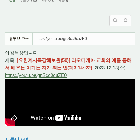
갈렙
조회 수
568
추천 수
0
댓글
0
유투브 주소
https://youtu.be/gnScc9cuZE0
아침묵상입니다.
제목:
[요한계시록강해보완(50)] 라오디게아 교회의 예를 통해
서 배우는 이기는 자가 되는 법(계3:14~22)
_2023-12-13(수)
https://youtu.be/gnScc9cuZE0
1. 들어가며