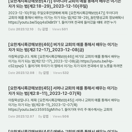
[요한계시록강해보완(47)] 두아디라 교회의 예를 통해서 배우는 이기는
자가 되는 법(계2:18~29)_2023-12-10(주일)
2023-12-10(주일) 주일오후찬양예배 제목: [요한계시록강해보완(47)] 두아디라
교회의 예를 통해서 배우는 이기는 자가 되는 법(계2:18~29)_동탄명성교회 정보배목사
https://youtu.be/Sqq4s0kBrSY 1. 들어가며 천국에 들어갔을 때에 과연 누가
왕노릇하는 사...
Date
2023.12.10
By
갈렙
Views
501
[요한계시록강해보완(46)] 버가모 교회의 예를 통해서 배우는 이기는
자가 되는 법(계2:12~17)_2023-12-08(금)
아침묵상입니다. 제목: [요한계시록강해보완(46)] 버가모 교회의 예를 통해서 배우는
이기는 자가 되는 법(계2:12~17)_2023-12-08(금) https://youtu.be/Hp-
cS2zpvjQ 1. 들어가며 우리가 이 땅에서 이기는 자가 되어 천국에서 왕 노릇을 하려면
어떻게 해야 하...
Date
2023.12.08
By
갈렙
Views
532
[요한계시록강해보완(45)] 서머나 교회의 예를 통해서 배우는 이기는
자가 되는 법(계2:8~11)_2023-12-07(목)
아침묵상입니다. 제목: [요한계시록강해보완(45)] 서머나 교회의 예를 통해서 배우는
이기는 자가 되는 법(계2:8~11)_2023-12-07(목)
https://youtu.be/z3595SgMVho 1. 들어가며 우리 주 예수께서는 교회의
성도들이 이기는 자가 되기를 바라신다. 그래야 새 ...
Date
2023.12.07
By
갈렙
Views
506
[요한계시록강해보완(44)] 에베소 교회의 예를 통해서 배우는 이기는