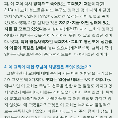
째, 이 교회 역시
영적으로 죽어있는 교회였기 때문
이다(계
3:18). 이 교회 성도들은 어느 누구도 영적인 것에 대하여 갈망
하지 않았다. 열망이 없었다. 오히려 열정은 식어 있었고 죽어
있었다. 셋째, 가장 심각한 것은
자기가 지금 어떤 상태에 있는
지를 잘 모르고 있었다
는 사실이다(계3:17). 자기 교회의 영적인
상태가 어떻다는 것을 전혀 인식하지 못한 채 살고 있었던 것이
다. 넷째,
특히 말씀사역자인 목회자나 그리고 평신도에 상관없
이 이들이 똑같은 상태
에 놓여 있었다(계3:15~18). 교회가 죽어
있다는 것을 보면 주의 종과 평신도들이 다 하나였던 것이다.
4. 이 교회에 대한 주님의 처방전은 무엇이었는가?
그렇다면 이 교회에 대해 주님께서는 어떤 처방전을 내리셨는
가? 그것은 딱 2가지다.
첫째는 열심을 내라는 것
이다(계3:19).
왜냐하면 이 교회는 주님과 천국을 향한 어떤 열정도 가지고 있
지 않았기 때문이다. 이들은 식어있었다. 아니 죽어있었다. 특히
이 교회의 말씀전달자인 사역자들도 그 어떤 열정도 가지고 있
지 않았다. 왜 그랬을까? 그것은 이 교회는 부자여서 물질적으
로는 부족한 것이 없었기 때문이다. 그래서 주의 종이나 성도나
자기들이 잘 살고 있는 것은 하나님이 주시는 축복을 누리고 있