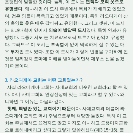
은행업이 발달한 것이다. 둘째, 이 도시는
면직과 모직 옷으로
유명
했다. 왜냐하면 이 도시 주변에서 목화가 재배되고 있었으
며, 검은 양들이 목축되고 있었기 때문이다. 특히 라오디게아 산
의 흑양털 옷은 매우 값비싸고 유명했다. 그리고 셋째, 이 도시
는 의과대학이 있어서
의술이 발달된 도시
였다. 특히 안과가 유
명했다. 그중에서도 눈 치료약으로써 브루기아 안약이 유명했
다. 그러므로 이 도시는 부족함이 없이 넉넉하게 살 수 있는 매
우 부자인 도시였다. 또한 이 도시가 이렇게 번영을 구가하게 된
것은 일찌감치 로마에 지배를 받아들이면서 제우스 신을 섬겼
기 때문이다.
3, 라오디게아 교회는 어떤 교회였는가?
사실 라오디게아 교회는 사데교회의 비슷한 교회라고 할 수 있
다. 아니 사데교회의 연장선상에 있는 교회라고 할 수 있다. 왜
냐하면 그 이유는 다음과 같다.
첫째, 책망만 있는 교회이기 때문
이다. 사데교회와 더불어 라
오디게아 교회도 역시 주님으로부터 책망만 들었다. 특히 이 교
회는 주님께서도 뜨겁지도 않고 차지도 아니하고 드뜻미지근함
으로 토해내버리고 싶다고 그렇게 말씀하셨다(계3:15~16). 둘