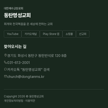
대한예수교장로회
동탄명성교회
회개와 천국복음을 온 세상에 전하는 교회
YouTube
카카오채널
Play Store 앱
쇼핑몰
선교회
찾아오시는 길
경기도 화성시 동탄구 동탄반석로 120 8층
031-613-2001
카카오톡 "
동탄명성교회
" 검색
church@dongtanms.kr
Copyright 2026 © 동탄명성교회
개인정보처리방침
·
이용약관