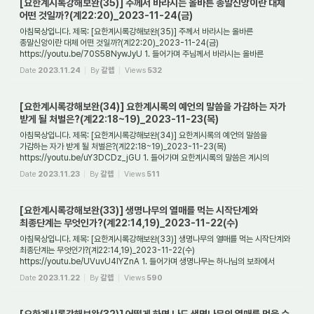
[요한계시록강해보완(35)] 주께서 바라시는 올바른 종말신앙이란 대체
어떤 것일까?(계22:20)_2023-11-24(금)
아침묵상입니다. 제목: [요한계시록강해보완(35)] 주께서 바라시는 올바른
종말신앙이란 대체 어떤 것일까?(계22:20)_2023-11-24(금)
https://youtu.be/70S58NywJyU 1. 들어가며 주님께서 바라시는 올바른
종말신앙은 과연 어떤 것일까? 어떤 사람은 종말론 이...
Date
2023.11.24
By
갈렙
Views
532
[요한계시록강해보완(34)] 요한계시록의 예언의 말씀을 가감하는 자가
받게 될 처벌은?(계22:18~19)_2023-11-23(목)
아침묵상입니다. 제목: [요한계시록강해보완(34)] 요한계시록의 예언의 말씀을
가감하는 자가 받게 될 처벌은?(계22:18~19)_2023-11-23(목)
https://youtu.be/uY3DCDz_jGU 1. 들어가며 요한계시록의 말씀은 계시의
말씀이다. 왜냐하면 요한계시록 구약성경에 ...
Date
2023.11.23
By
갈렙
Views
511
[요한계시록강해보완(33)] 생명나무의 열매를 먹는 시작단계와
최종단계는 무엇인가?(계22:14,19)_2023-11-22(수)
아침묵상입니다. 제목: [요한계시록강해보완(33)] 생명나무의 열매를 먹는 시작단계와
최종단계는 무엇인가?(계22:14,19)_2023-11-22(수)
https://youtu.be/UVuvU4IYZnA 1. 들어가며 생명나무는 하나님의 보좌에서
흘러내리는 생명수를 먹고 과실을 맺는 셋째 ...
Date
2023.11.22
By
갈렙
Views
590