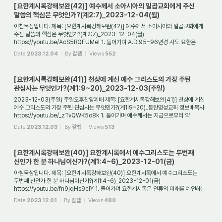
[요한계시록강해보완(42)] 예수께서 소아시아의 일곱교회에게 주신
말씀의 핵심은 무엇인가?(계2:7)_2023-12-04(월)
아침묵상입니다. 제목: [요한계시록강해보완(42)] 예수께서 소아시아의 일곱교회에게
주신 말씀의 핵심은 무엇인가?(계2:7)_2023-12-04(월)
https://youtu.be/AcS5RQFUMeI 1. 들어가며 A.D.95~96년경 사도 요한은
유배된 밧모섬에 있을 때 환상을 보게 된다. ...
Date
2023.12.04
By
갈렙
Views
552
[요한계시록강해보완(41)] 천상에 계신 예수 그리스도의 가장 주된
관심사는 무엇인가?(계1:9~20)_2023-12-03(주일)
2023-12-03(주일) 주일오후찬양예배 제목: [요한계시록강해보완(41)] 천상에 계신
예수 그리스도의 가장 주된 관심사는 무엇인가?(계1:9~20)_동탄명성교회 정보배목사
https://youtu.be/_zTvQWK5o8k 1. 들어가며 예수께서는 지금으로부터 약
2천년전 이 땅에서...
Date
2023.12.03
By
갈렙
Views
513
[요한계시록강해보완(40)] 요한계시록에서 예수그리스도는 두번째
신인가 한 분 하나님이신가?(계1:4~6)_2023-12-01(금)
아침묵상입니다. 제목: [요한계시록강해보완(40)] 요한계시록에서 예수그리스도는
두번째 신인가 한 분 하나님이신가?(계1:4~6)_2023-12-01(금)
https://youtu.be/fn9jqHs9clY 1. 들어가며 요한계시록은 인류의 미래를 예언하는
예언의 책이며, 또한 하나님이 ...
Date
2023.12.01
By
갈렙
Views
480