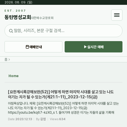
2026. 08. 09. (일)
·
Sketchbook5, 스케치북5
EST. 2007
동탄명성교회
대한예수교장로회
예배안내
실시간 예배
Sketchbook5, 스케치북5
홈
Home
[요한계시록강해보완(52)] 어떻게 하면 마지막 시대를 살고 있는 나도
이기는 자가 될 수 있는가(계21:1~11)_2023-12-15(금)
아침묵상입니다. 제목: [요한계시록강해보완(52)] 어떻게 하면 마지막 시대를 살고 있는
나도 이기는 자가 될 수 있는가(계21:1~11)_2023-12-15(금)
https://youtu.be/kq67-kzX0_s 1. 들어가며 성경은 이기는 자들의 삶을 기록해
놓은 책이다. 그러므로 우리는...
Date
2023.12.13
By
갈렙
Views
634