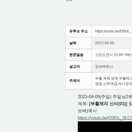
유투브 주소
https://youtu.be/O0G
날짜
2023-04-09
본문말씀
고린도전서 15:40~49(
설교자
정보배목사
부활,육체,영체,부활
주제어
영광,신부계급,제사장계
2023-04-09(주일) 주일낮
제목:
[부활체의 신비(01)]
장
보배)목사
https://youtu.be/O0GL_0LC