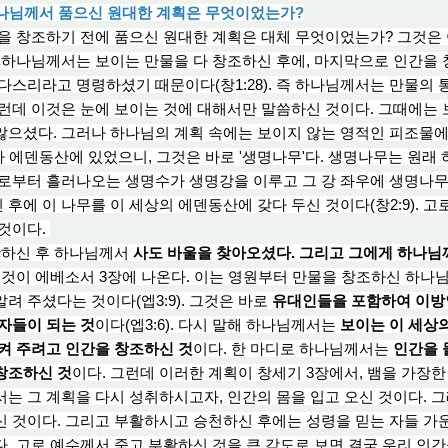
하나님께서 품으신 원대한 계획은 무엇이었는가?
 창조하기 전에 품으신 원대한 계획은 대체 무엇이었는가? 그것은
면 하나님께서는 보이는 만물을 다 창조하신 후에, 마지막으로 인간을
다스리라고 명령하셨기 때문이다(창1:28). 즉 하나님께서는 만물의
런데 이것은 눈에 보이는 것에 대해서만 말씀하신 것이다. 그때에는
않으셨다. 그러나 하나님의 계획 속에는 보이지 않는 영적인 피조물에
가 에덴동산
에
있었으니, 그것은 바로 '생명나무'다. 생명나무는 원래
좌로부터 흘러나오는 생명수가 생명강을 이루고 그 강 좌우에 생명나무
후에 이 나무를 이 세상의 에덴동산에 갖다 두신 것이다(창2:9). 고
 것이다.
하신 후 하나님께
서
사
도 바
울을 찾아오셨다. 그리고 그에게 하나님
그것이 에베소서 3장에 나온다. 이는 영원부터 만물을 창조하신 하나
알
려 주
셨다는 것이다(엡3:9). 그것은 바로
유대인들을 포함하여 이방
자들이 되는 것
이다(엡3:6). 다시 말해 하나님께서는
보이는 이 세상의
켜 주
려고 인간을 창조하신 것
이다. 한 마디로 하나님께서는
인간을 
창조하신 것
이다. 그런데 이러한 계획이 창세기 3장에서, 뱀을 가장
는 그 계획을 다
시 성
취하시고자, 인간의 몸을 입고 오신 것이다. 
신 것이다. 그리고 부활하시고 승천하신 후에는 성령을 믿는 자들 가
. 고로 예수께서 죽고 부활하신 것을 큰 각도로 보면 결국 우리 인간