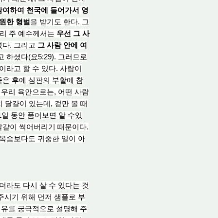
참여하여 천국에 들어가서 영
영원한 형벌
을 받기도 한다. 그
 우리 주 예수께서는
우선 그 사
셨다. 그리고
그 사람 안에 여
고 하셨다(요5:29). 그러므로
이라고 할 수 있다. 사람이
죽은 후에 심판의 부활에 참
 우리 육안으로는, 어떤 사람
치 달걀이 있는
데, 겉
만 볼 때
1
일 동
안 품어보면 알 수있
달걀이 썩어버리기 때문이다.
 목숨보다도 귀중한 일이 아
라도 다시 살 수 있다는 것
주시기 위해 먼저 샘플로 부
 이유를 궁극적으로 설명
해 주