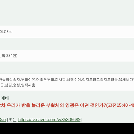
L_0LC8so
신약 284면)
체,만물의상속자,부활이유,더좋은부활,죄사함,생명수여,썩지도않고죽지도않음,육체보
급,섬김,충성,영적싸움
2부예배
차 우리가 받을 놀라운 부활체의 영광은 어떤 것인가?(고전15:40~49
8so
[또는
https://tv.naver.com/v/35305689
]