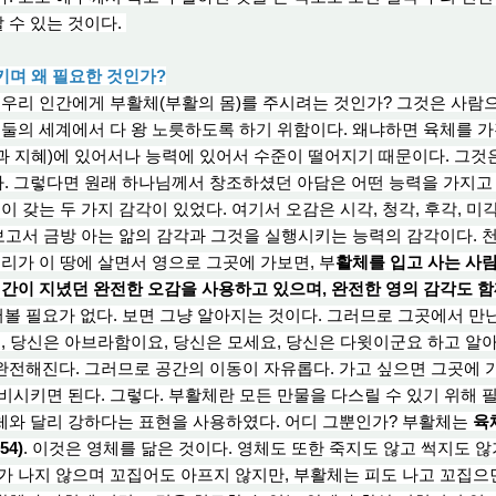
 수 있는 것이다.
리키며 왜 필요한 것인가?
우리 인간에게 부활체(부활의 몸)를 주시려는 것인가? 그것은 사람
즉
둘의 세계에서 다
왕 노
릇하도록 하기 위함이다. 왜냐하면 육체를 가
과 지혜)에 있어서나 능력에 있어서 수준이 떨어지기 때문이다. 그것
. 그렇다면 원래 하나님께서 창조하셨던 아담은 어떤 능력을 가지고
이 갖는 두 가지 감각
이 있
었다. 여기서
오감은
시각, 청각, 후각, 미
보고서 금방 아는 앎의 감각과 그것을 실행시키는 능력의 감각이다. 
우리가 이 땅에 살면서 영으로 그곳에 가보면, 부
활체를 입고 사는 사
인간이 지녔던 완전한 오감을 사용하고 있으며, 완전한 영의 감각도 
 필요가 없다. 보면 그냥 알아지는 것이다. 그러므로 그곳에서 만
고, 당신은 아브라함이요, 당신은 모세요, 당신은 다윗이군요 하고 알
전해진다. 그러므로 공간의 이동이 자유롭다. 가고 싶으면 그곳에 가
비시키면 된다. 그렇다. 부활체란 모든 만물을 다스릴 수 있기 위
해
필
체와 달리 강하다는 표현을 사용하였다. 어디 그뿐인가? 부활체는
육체
54)
. 이것은 영체를 닮은 것이다. 영체도 또한 죽지도 않고 썩지도 
가
나지 않으며 꼬집어도 아프지 않지만, 부활체는 피도 나
고
꼬집으