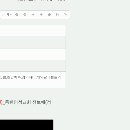
?
가
다강함,칠감회복,영의나이,해와달과별들의
)
_동탄명성교회 정보배(정