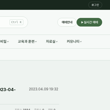
로그인
예배안내
실시간 예배
Ctrl K
적비밀
교육과 훈련
자료실
커뮤니티
23-04-
2023.04.09 19:32
조회 수
1884
추천 수
0
댓글
0