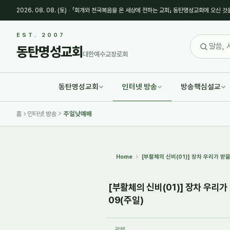
2026. 08. 08. (토)
·
「회개와 천국복음을 온 세상에 전하는 교회」 동탄명성교회에 오신 것
Sketchbook5, 스케치북5
Sketchbook5, 스케치북5
EST. 2007
동탄명성교회
대한예수교장로회
동탄명성교회
인터넷 방송
방송핵심설교
Sketchbook5, 스케치북5
Sketchbook5, 스케치북5
홈
인터넷 방송
주일낮예배
Home
[부활체의 신비(01)] 장차 우리가 받
[부활체의 신비(01)] 장차 우리가
09(주일)
갈렙