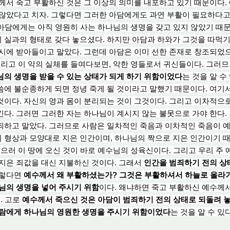
께서 죽고 부활하신 것은 그 이상의 의미를
내포
하고 있기 때문이다.
않았다고 치자. 그렇다면 그러한 아담에게도 과연 부활이 필요하다고 
 아담에게는 아직 영원히 사는 하나님의 생명을 갖고 있지 않았기 때
의
실과의 형태로 갖다 놓으셨다. 하지만 아담과 하와가 그것을 따먹기
시에 받아들이고 말았다. 그런
데 아
담은 이미 선한 존재로 창조되었으
그리고 이 악의 실체를 들여다보면, 악한 영들로서 귀신들이다. 그러
의 생명을 받을 수 있는 상태가 되게 하기 위함이었다
는 것을 알 수
에 불순종하게 되면 정녕 죽게 될 것이라고 말했기 때문이다. 여기서
것이다. 자신의 영과 몸이 분리되는 것이 그것이다. 그리고 이차적으
다. 그러면 그러한 자는 하나님이 계시지 않는 불못으로 가야 한다.
죄하고 말았다. 그러므로 사람은 일차적인 죽음과 이차적인 죽음이 예
 형상과 모양대로 지은 인간이며, 하나님의 짝으로 지은 인간이기 때
죽으러 이 땅에 오신 것이 바로 예수님의 성육신이다. 그리고 우리 
지
은 죄
값을 대신 지불하신 것이다. 그래서
인간을 범죄하기 전의 상
그렇다면
예수께서 왜 부활하셨는가? 그것은 부활하셔서 하늘로 올라가
님의 생명을 넣
어 주
시기 위함
이다. 왜냐하면 죽고 부활하신 예수께
. 고로
예수께서 죽으신 것은 아담이 범죄하기 전의 상태로 되돌려 놓
사람에게 하나님의 영원한 생명을 주시기 위함이었다
는 것을 알 수 있