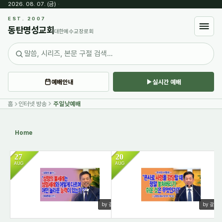
2026. 08. 07. (금)
·
Sketchbook5, 스케치북5
EST. 2007
동탄명성교회
대한예수교장로회
예배안내
실시간 예배
Sketchbook5, 스케치북5
홈
인터넷 방송
주일낮예배
Home
27
20
AUG
AUG
3096
2514
by 갈렙
by 갈렙