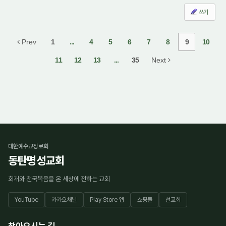
쓰기
Prev
1
...
4
5
6
7
8
9
10
11
12
13
...
35
Next
대한예수교장로회
동탄명성교회
회개와 천국복음을 온 세상에 전하는 교회
YouTube
카카오채널
Play Store 앱
쇼핑몰
선교회
찾아오시는 길