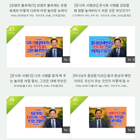
[성령의 불세례(1)] 성령의 불세례는 성령
[은사와 사명(8)] 은사로 사명을 감당할
세례와 어떻게 다르며 어떤 놀라운 능력이
때 정말 놓쳐버리기 쉬운 것은 무엇인가?
있는가?(마3:11)_2023-08-27(주일)
(고전12:31~13:3)_2023-08-20(주일)
13
06
AUG
AUG
2615
2895
by 갈렙
by 갈렙
[은사와 사명(1)] 나의 사명을 알게 해 주
[하나님의 음성듣기(6)] 꿈과 환상과 예언
는 놀라운 비밀 열쇠, 그것은 대체 무엇인
이라도 귀신이 주는 것인지 어떻게 알 수
가?(딤후1:6)_2023-08-13(주일)
있는가?(고후11:14~15)_2023-08-
06(주일)
30
16
JUL
JUL
2490
1662
by 갈렙
by 갈렙