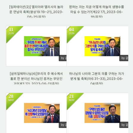
[임파테이션(2)] 엘리야와 엘리사의 놀라
원하는 자는 지금 어떻게 하늘의 생명수를
운 만남의 축복(왕상19:19~21)_2023-
마실 수 있는가?(계22:17)_2023-06-
06-25(주일)
18(주일)
11
04
JUN
JUN
2211
2813
by 갈렙
by 갈렙
[삼위일체하나님(4)]우리의 주 예수께서
하나님의 나라와 그분의 의를 구하는 자가
홀로 한 분이신 하나님인 증거는 무엇인
받게 될 축복(마6:31~33)_2023-06-
가?(계3:12)_2023-06-11(주일)
04(주일)
28
21
MAY
MAY
2719
2325
by 갈렙
by 갈렙