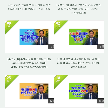
지금 우리는 종말의 어느 시점에 와 있는
[부르심(7)] 바울의 부르심이 여느 부르심
것일까?(계7:1~4)_2023-07-30(주일)
과 다른 이유는(행9:10~20)_2023-
07-16(주일)
09
02
JUL
JUL
2969
2846
by 갈렙
by 갈렙
[부르심(1)] 주께서 나를 부르신다는 것을
한 해의 절반을 마감하며 우리가 주께 드
우리는 어떻게 알 수 있는가?(마
려야 할 감사는?(시136:1~26)_2023-
4:18~22)_2023-07-09(주일)
07-02(주일)
25
18
JUN
JUN
2078
2221
by 갈렙
by 갈렙