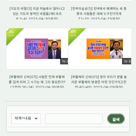
[기도의 비밀(1)] 지금 하늘에서 일어나고
[천국의실상(1)] 천국에서 예배하는 세 종
있는 기도의 영적인 비밀들(계5:8과
류의 사람들은 대체 누구인가?(계
8:3~4)_2023-04-30(주일)
7:1~12)_2023-04-23(주일)
16
09
APR
APR
2117
1868
by 갈렙
by 갈렙
[부활체의 신비(07)] 사람은 언제 부활체
[부활체의 신비(01)] 장차 우리가 받을 놀
를 입게 되며 그 시기는 왜 그리 중요한가?
라운 부활체의 영광은 어떤 것인가?(고전
(고전15:16~24)_2023-04-16(주일)
15:40~49)_2023-04-09(주일)
검색