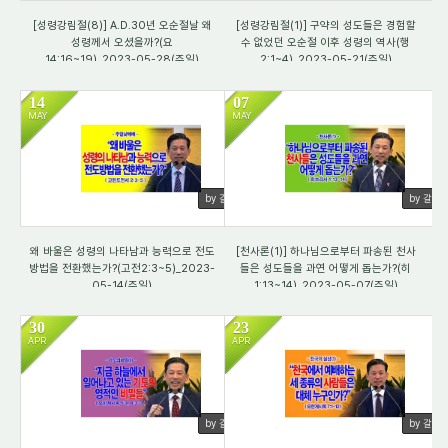
[성령강림절(8)] A.D.30년 오순절날 왜
[성령강림절(1)] 구약의 성도들은 경험할
성령께서 오셨을까?(요
수 없었던 오순절 이후 성령의 역사(행
14:16~19)_2023-05-28(주일)
2:1~4)_2023-05-21(주일)
14
07
MAY
MAY
3179
2962
by 갈렙
by 갈렙
왜 바울은 성령의 나타남과 능력으로 전도
[천사론(1)] 하나님으로부터 파송된 천사
방법을 전환했는가?(고전2:3~5)_2023-
들은 성도들을 과연 어떻게 돕는가?(히
05-14(주일)
1:13~14)_2023-05-07(주일)
30
23
APR
APR
3810
4221
by 갈렙
by 갈렙