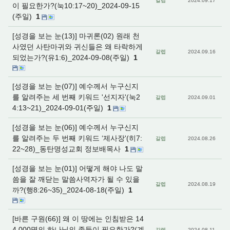
갈렙
2024.09.17
이 필요한가?(눅10:17~20)_2024-09-15
(주일)
1
[성경을 보는 눈(13)] 마귀론(02) 원래 천
사였던 사탄마귀와 귀신들은 왜 타락하게
갈렙
2024.09.16
되었는가?(유1:6)_2024-09-08(주일)
1
[성경을 보는 눈(07)] 예수께서 누구신지
를 알려주는 세 번째 키워드 '선지자'(눅2
갈렙
2024.09.01
4:13~21)_2024-09-01(주일)
1
[성경을 보는 눈(06)] 예수께서 누구신지
를 알려주는 두 번째 키워드 ‘제사장'(히7:
갈렙
2024.08.26
22~28)_동탄명성교회 정보배목사
1
[성경을 보는 눈(01)] 어떻게 해야 나도 말
씀을 잘 깨닫는 말씀사역자가 될 수 있을
갈렙
2024.08.19
까?(행8:26~35)_2024-08-18(주일)
1
[바른 구원(66)] 왜 이 땅에는 인침받은 14
4,000명의 하나님의 종들이 필요한가?(계
갈렙
2024.08.11