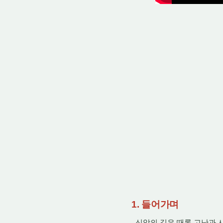
1. 들어가며
신앙의 길은 때론 고난과 