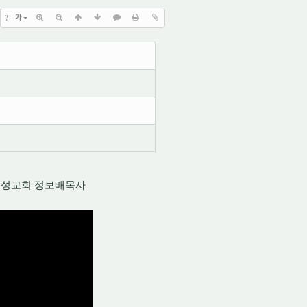
?
가
명성교회 정보배목사