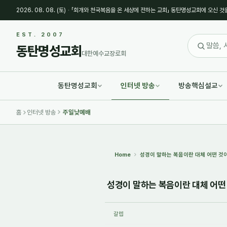
2026. 08. 08. (토)
·
「회개와 천국복음을 온 세상에 전하는 교회」 동탄명성교회에 오신 것
Sketchbook5, 스케치북5
Sketchbook5, 스케치북5
EST. 2007
동탄명성교회
대한예수교장로회
동탄명성교회
인터넷 방송
방송핵심설교
Sketchbook5, 스케치북5
Sketchbook5, 스케치북5
홈
인터넷 방송
주일낮예배
Home
성경이 말하는 복음이란 대체 어떤 것이며,
성경이 말하는 복음이란 대체 어떤 것
갈렙