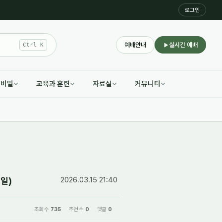
로그인
예배안내
실시간 예배
Ctrl K
적비밀
교육과 훈련
자료실
커뮤니티
(일)
2026.03.15 21:40
조회 수
735
추천 수
0
댓글
0