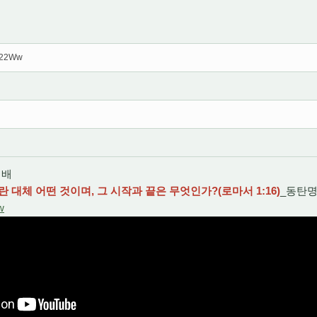
zb22Ww
예배
 대체 어떤 것이며, 그 시작과 끝은 무엇인가?(로마서
1:16
)
_동탄
w