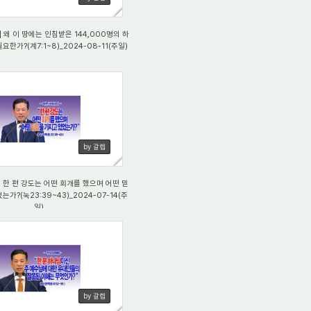
] 왜 이 땅에는 인침받은 144,000명의 하
한가?(계7:1~8)_2024-08-11(주일)
31
by 갈렙
)] 한 편 강도는 어떤 회개를 했으며 어떤 믿
가?(눅23:39~43)_2024-07-14(주
일)
21
by 갈렙