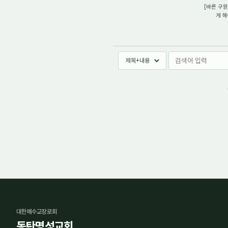
[바른 구원
게 해
대한예수교장로회
동탄명성교회