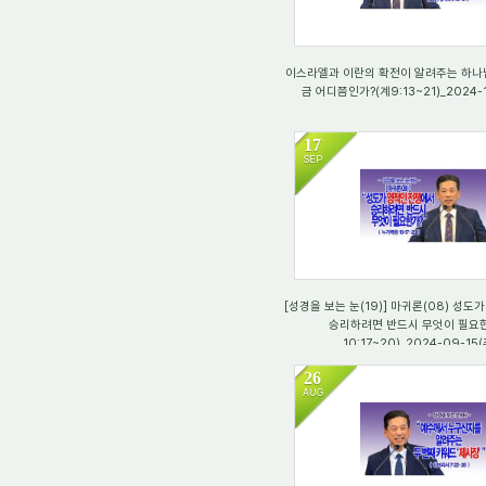
이스라엘과 이란의 확전이 알려주는 하나
금 어디쯤인가?(계9:13~21)_2024-
17
SEP
2558
[성경을 보는 눈(19)] 마귀론(08) 성도
승리하려면 반드시 무엇이 필요한
10:17~20)_2024-09-15
26
AUG
2134