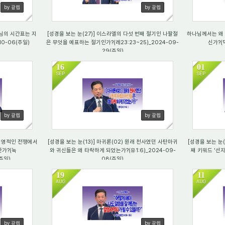
by 갈렙
by 갈렙
님의 시간표는 지
[성경을 보는 눈(27)] 이스라엘의 다섯 번째 절기인 나팔절
하나님께서는 왜 
10-06(주일)
은 무엇을 예표하는 절기인가?(레23:23~25)_2024-09-
신가?(막
29(주일)
16
01
SEP
SEP
2875
20
by 갈렙
by 갈렙
가 영적인 전쟁에서
[성경을 보는 눈(13)] 마귀론(02) 원래 천사였던 사탄마귀
[성경을 보는 눈
가?(눅
와 귀신들은 왜 타락하게 되었는가?(유1:6)_2024-09-
째 키워드 '선지자
(주일)
08(주일)
19
11
AUG
AUG
2601
30
by 갈렙
by 갈렙