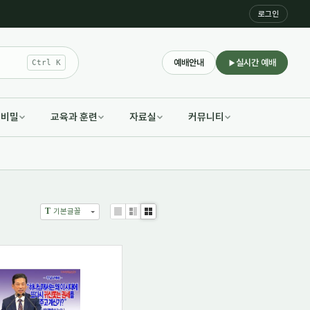
로그인
예배안내
실시간 예배
Ctrl K
적비밀
교육과 훈련
자료실
커뮤니티
T
기본글꼴
List
Zine
Gallery
57