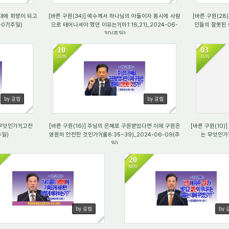
시대에 희망이 되고
[바른 구원(34)] 예수께서 하나님의 아들이자 동시에 사람
[바른 구원(28
-07(주일)
으로 태어나셔야 했던 이유는?(마1:16,21)_2024-06-
인들의 잘못된 이
30(주일)
10
03
JUN
JUN
2938
19
by 갈렙
by 갈렙
무엇인가?(고전
[바른 구원(16)] 주님의 은혜로 구원받았다면 이제 구원은
[바른 구원(10)
주일)
영원히 안전한 것인가?(롬8:35~39)_2024-06-09(주
는 무엇인가?
일)
20
MAY
2433
2253
by 갈렙
by 