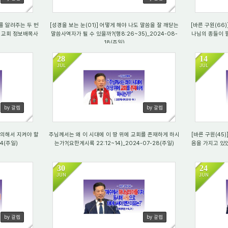
를 알려주는 두 번
[성경을 보는 눈(01)] 어떻게 해야 나도 말씀을 잘 깨닫는
[바른 구원(66)
명성교회 정보배목사
말씀사역자가 될 수 있을까?(행8:26~35)_2024-08-
나님의 종들이 필요
18(주일)
28
14
JUL
JUL
2339
23
by 갈렙
by 갈렙
주의해서 지켜야 할
주님께서는 왜 이 시대에 이 땅 위에 교회를 존재하게 하시
[바른 구원(45
04(주일)
는가?(요한계시록 22:12~14)_2024-07-28(주일)
음을 가지고 있었는
30
24
JUN
JUN
2283
30
by 갈렙
by 갈렙