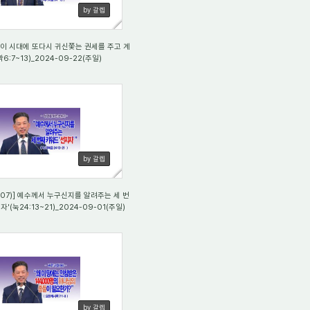
by 갈렙
이 시대에 또다시 귀신쫓는 권세를 주고 계
6:7~13)_2024-09-22(주일)
57
by 갈렙
(07)] 예수께서 누구신지를 알려주는 세 번
'(눅24:13~21)_2024-09-01(주일)
46
by 갈렙