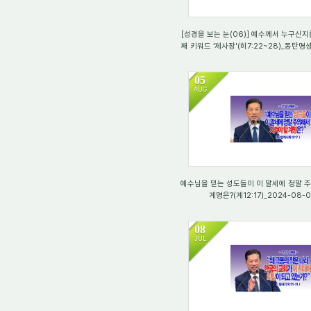
[성경을 보는 눈(06)] 예수께서 누구신지
째 키워드 ‘제사장'(히7:22~28)_동탄
05
AUG
2907
예수님을 믿는 성도들이 이 말세에 정말 
계명은?(계12:17)_2024-08-
08
JUL
1928