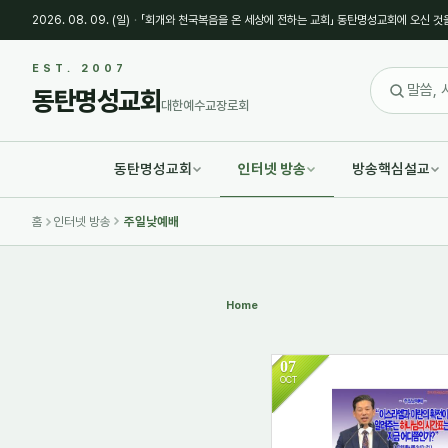
2026. 08. 09. (일)
·
「회개와 천국복음을 온 세상에 전하는 교회」 동탄명성교회에 오신 것
Sketchbook5, 스케치북5
Sketchbook5, 스케치북5
EST. 2007
동탄명성교회
대한예수교장로회
동탄명성교회
인터넷 방송
방송핵심설교
Sketchbook5, 스케치북5
Sketchbook5, 스케치북5
홈
인터넷 방송
주일낮예배
Home
07
OCT
2226