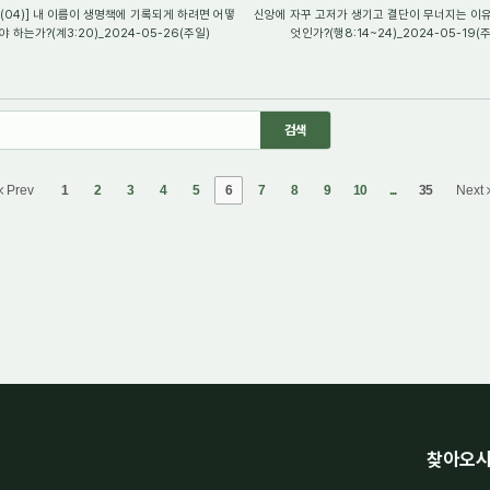
(04)] 내 이름이 생명책에 기록되게 하려면 어떻
신앙에 자꾸 고저가 생기고 결단이 무너지는 이유
야 하는가?(계3:20)_2024-05-26(주일)
엇인가?(행8:14~24)_2024-05-19(
Prev
1
2
3
4
5
6
7
8
9
10
...
35
Next
찾아오시