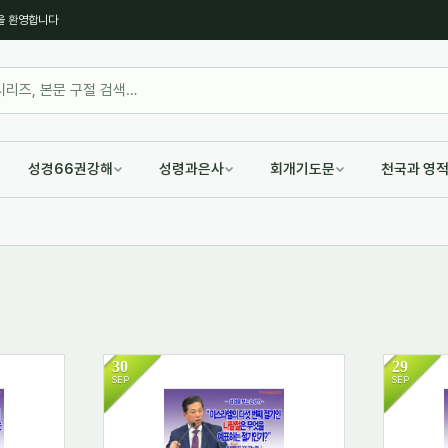
을 환영합니다
성경66권강해
성령과은사
회개기도문
천국과 영
30
29
SEP
SEP
2223
31