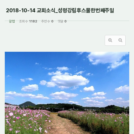
2018-10-14 교회소식_성령강림후스물한번째주일
갈렙
조회 수
1182
추천 수
0
댓글
0