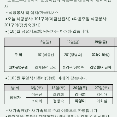
사
<식당봉사 및 섬김/헌물/감사>
●오늘 식당봉사: 101구역(이금선집사) ●다음주일 식당봉사:
201구역(정병숙권사)
●( 10 )월 금요기도회: 담당자는 아래와 같습니다.
5
일
(
금
)
12
일
(
금
)
19
일
(
금
)
구 역
101(
이금선
201(
정병숙
)
301(
이화실
)
교회운영위원
조재윤
/
이금선
한경우
/
정병숙
김명환
/
서공자
●( 10 )월 주일식사준비(당번): 아래와 같습니다.
날 짜
6
일
(
토
)
13
일
(
토
)
20
일
(
토
)
27
일
(
토
)
이금선
조양희
김나희
김신애
담당자
조아라
정병숙
박영미
이화실
<새가족환영> 새가족으로 주의 이름으로 환영합니다.
●환경미화: 토요일-김명환집사 권성은집사, 주일-이화실집사