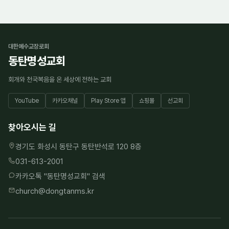
대한예수교장로회
동탄명성교회
회개와 천국복음을 온 세상에 전하는 교회
YouTube
카카오채널
Play Store 앱
쇼핑몰
선교회
찾아오시는 길
경기도 화성시 동탄구 동탄반석로 120 8층
031-613-2001
카카오톡 "
동탄명성교회
" 검색
church@dongtanms.kr