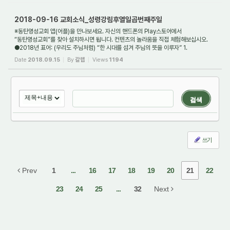
2018-09-16 교회소식_성령강림후열일곱번째주일
※동탄명성교회 앱(어플)을 만나보세요. 자신의 핸드폰의 Play스토어에서
“동탄명성교회”를 찾아 설치하시면 됩니다. 컨텐츠의 놀라움을 직접 체험해보십시오.
●2018년 표어: (우리도 주님처럼) “한 시대를 섬겨 주님의 뜻을 이루자” 1.
새가족환영: 동탄명성교...
Date
2018.09.15
By
갈렙
Views
1194
검색
쓰기
Prev
1
...
16
17
18
19
20
21
22
23
24
25
...
32
Next