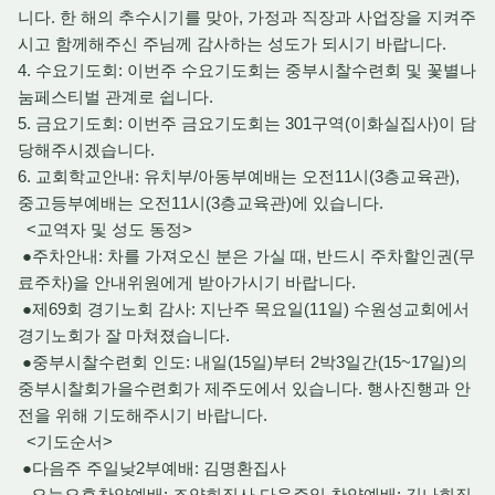
니다. 한 해의 추수시기를 맞아, 가정과 직장과 사업장을 지켜주
시고 함께해주신 주님께 감사하는 성도가 되시기 바랍니다.
4. 수요기도회: 이번주 수요기도회는 중부시찰수련회 및 꽃별나
눔페스티벌 관계로 쉽니다.
5. 금요기도회: 이번주 금요기도회는 301구역(이화실집사)이 담
당해주시겠습니다.
6. 교회학교안내: 유치부/아동부예배는 오전11시(3층교육관),
중고등부예배는 오전11시(3층교육관)에 있습니다.
<교역자 및 성도 동정>
●주차안내: 차를 가져오신 분은 가실 때, 반드시 주차할인권(무
료주차)을 안내위원에게 받아가시기 바랍니다.
●제69회 경기노회 감사: 지난주 목요일(11일) 수원성교회에서
경기노회가 잘 마쳐졌습니다.
●중부시찰수련회 인도: 내일(15일)부터 2박3일간(15~17일)의
중부시찰회가을수련회가 제주도에서 있습니다. 행사진행과 안
전을 위해 기도해주시기 바랍니다.
<기도순서>
●다음주 주일낮2부예배: 김명환집사
오늘오후찬양예배: 조양희집사 다음주일 찬양예배: 김나희집