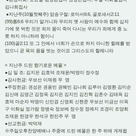
김나희집사
●지난주(10월첫째주) 암송구절: 로마서6:6, 골로새서2:11
(99)롬6:6 우리가 알거니와 우리의 옛 사람이 예수와 함께 십자
가에 못 박힌 것은 죄의 몸이 죽어 다시는 우리가 죄에게 종 노
릇 하지 아니하려 함이니
(100)골2:11 또 그 안에서 너희가 손으로 하지 아니한 할례를 받
았으니 곧 육의 몸을 벗는 것이요 그리스도의 할례니라
< 지난주 드린 향기로운 예물 >
●십 일 조: 김지은 김효덕 조재윤/박영미 정수정
●감사헌금: 우보선 이재원 무 명
●주정헌금: 권성은 권용빈 권혜빈 김나희 김루아 김명환 김미순
김신애 김영근 김정옥 김지은 김지인 김진혁 김춘수 김태옥 김
효덕 마순자 박영미 신민겸 신영희 신현준 우보선 이금선 이옥
구 이화실 정가람 정병숙 정보배 정수정 정예지 조경미 조양희
조재윤 한경우 한석규 한진주 무 명
●선교헌금: 박덕재
※주일오후찬양예배나 주중에 드린 예물은 한 주 뒤에 게제됩