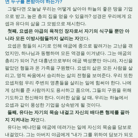
연 누구를 본받아야 하는가?
그렇다면 오늘날 우리는 어떻게 살아야 하늘의 좋은 땅을 기업
으로 받고, 높은 층의 집을 얻을 수 있을까? 성경은 우리에게 요
셉과 유다의 삶을 그 모범으로 제시한다.
첫째, 요셉은 야곱의 육적인 장자로서 자기의 식구들 뿐만 아
니라 모든 이방사람들까지 살리는 자
였다.
요셉은 형들의 시기로 인해 애굽에 종으로 팔려가는 고난을 겪
었지만, 하나님과 동행하며 모든 역경을 이겨냈다. 그는 애굽의
총리가 되어 7년 대흉년으로부터 애굽 백성뿐만 아니라, 자신을
팔았던 형들과 온 가족을 구원했다. 요셉의 삶은 모든 사람을 살
리고, 영적 싸움에서 승리하는 삶의 전형을 보여준다. 우리 또한
요셉처럼 우리 주변의 영혼들을 살리는 일에 힘써야 한다. 나에
게 상처를 준 사람까지도 용서하고 품으며, 그들의 구원을 위해
기도하고 헌신해야 한다. 이러한 삶을 살 때, 우리는 하늘에서
요셉과 같이 풍성한 기업을 상속받게 될 것이다.
둘째, 유다는 자기의 목숨 내걸고 자신의 배다른 형제를 끝까
지 지켜내는 자
였다.
유다는 베냐민을 애굽에 데려가는 일에 자신의 목숨을 담보로
내걸었다. 그는 아버지 야곱에게 “내가 그를 위하여 담보가 되오