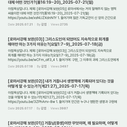
대체 어떤 것인가?(롬16:19~20)_2025-07-21(월)
아침묵상입니다. 제목: [로마서강해 보완(05)] 로마서에서는 거의 말해주지 않는 영적
싸움이란 대체 어떤 것인가?(롬16:19~20)_2025-07-21(월)
https://youtu.be/xsNUZXdnN1Y 1. 들어가며 많은 기독교인이 신 앙의 근간으로
삼는 책이 있다면 그것은 아마도 ...
Date
2025.07.21
By
갈렙
Views
2735
[로마서강해 보완(03)] 그리스도인이 되었어도 지속적으로 회개를
해야만 하는 3가지 이유는?(요일1:7~9)_2025-07-18(금)
아침묵상입니다. 제목: [로마서강해 보완(03)] 그리스도인이 되었어도 지속적으로
회개를 해야만 하는 3가지 이유는?(요일1:7~9)_2025-07-18(금)
https://youtu.be/wCFm_oIf3_4 1. 들어가며: 구원, 그 이후의 과제 그리스도인에게
있어 로마서는 구원론의 핵심...
Date
2025.07.18
By
갈렙
Views
3497
[로마서강해 보완(02)] 내가 거듭나서 생명책에 기록되어 있다는 것을
어떻게 알 수 있는가?(계21:27)_2025-07-17(목)
아침묵상입니다. 제목: [로마서강해 보완(02)] 내가 거듭나서 생명책에 기록되어 있다는
것을 어떻게 알 수 있는가?(계21:27)_2025-07-17(목)
https://youtu.be/3ZPhArrv-8w 1. 들어가며 인간은 누구나 영원한 생명과 구원에
대해 갈망을 가지고 있다. 그러나 ...
Date
2025.07.17
By
갈렙
Views
3987
[로마서강해 보완(01)] 거듭남(중생)이란 무엇이며, 왜 필요하며, 어떻게