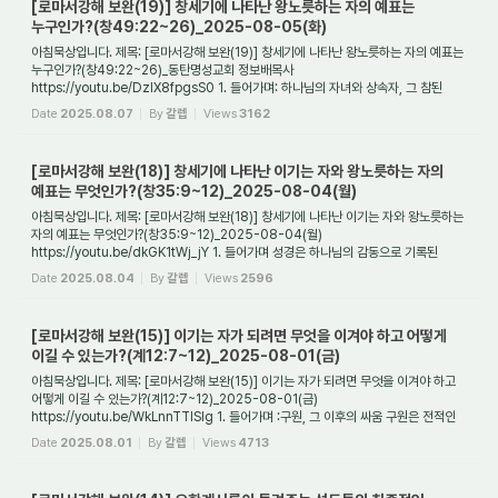
[로마서강해 보완(19)] 창세기에 나타난 왕노릇하는 자의 예표는
누구인가?(창49:22~26)_2025-08-05(화)
아침묵상입니다. 제목: [로마서강해 보완(19)] 창세기에 나타난 왕노릇하는 자의 예표는
누구인가?(창49:22~26)_동탄명성교회 정보배목사
https://youtu.be/DzIX8fpgsS0 1. 들어가며: 하나님의 자녀와 상속자, 그 참된
의미 하나님의 자녀가 되는 것은 전적인 ...
Date
2025.08.07
By
갈렙
Views
3162
[로마서강해 보완(18)] 창세기에 나타난 이기는 자와 왕노릇하는 자의
예표는 무엇인가?(창35:9~12)_2025-08-04(월)
아침묵상입니다. 제목: [로마서강해 보완(18)] 창세기에 나타난 이기는 자와 왕노릇하는
자의 예표는 무엇인가?(창35:9~12)_2025-08-04(월)
https://youtu.be/dkGK1tWj_jY 1. 들어가며 성경은 하나님의 감동으로 기록된
책으로서, 우리에게 구원의 길을 제시하...
Date
2025.08.04
By
갈렙
Views
2596
[로마서강해 보완(15)] 이기는 자가 되려면 무엇을 이겨야 하고 어떻게
이길 수 있는가?(계12:7~12)_2025-08-01(금)
아침묵상입니다. 제목: [로마서강해 보완(15)] 이기는 자가 되려면 무엇을 이겨야 하고
어떻게 이길 수 있는가?(계12:7~12)_2025-08-01(금)
https://youtu.be/WkLnnTTlSIg 1. 들어가며 :구원, 그 이후의 싸움 구원은 전적인
하나님의 은혜로 주어지는 선물이다...
Date
2025.08.01
By
갈렙
Views
4713