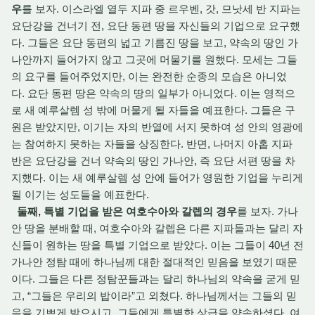
우
를 보자. 이스라엘 열두 지파 중 르우벤, 갓, 므낫세 반 지파는
요단강을 건너기 전, 요단 동편 땅을 자신들의 기업으로 요구했
다. 그들은 요단 동편의 넓고 기름진 땅을 보고, 약속의 땅인 가
나안까지 들어가지 않고 그곳에 머물기를 원했다. 모세는 그들
의 요구를 들어주었지만, 이는 완전한 순종의 모습은 아니었
다. 요단 동편 땅은 약속의 땅의 일부가 아니었다. 이는 영적으
로 새 예루살렘 성 밖에 머물게 될 자들을 예표한다. 그들은 구
원은 받았지만, 이기는 자의 반열에 서지 못하여 성 안의 영광에
는 참여하지 못하는 자들을 상징한다. 반면, 나머지 아홉 지파
반은 요단강을 건너 약속의 땅인 가나안, 즉 요단 서편 땅을 차
지했다. 이는 새 예루살렘 성 안에 들어가 영원한 기업을 누리게
될 이기는 성도들을 예표한다.
둘째, 특별 기업을 받은 여호수아와 갈렙의 경우
를 보자. 가나
안 땅을 분배할 때, 여호수아와 갈렙은 다른 지파들과는 달리 자
신들이 원하는 땅을 특별 기업으로 받았다. 이는 그들이 40년 전
가나안 정탐 때에 하나님께 대한 절대적인 믿음을 보였기 때문
이다. 그들은 다른 정탐꾼들과는 달리 하나님의 약속을 굳게 믿
고, “그들은 우리의 밥이라”고 외쳤다. 하나님께서는 그들의 믿
음을 기쁘게 받으시고, 그들에게 특별한 상급을 약속하셨다. 여