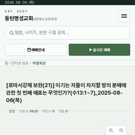
2026. 08. 06. (목)
·
Sketchbook5, 스케치북5
EST. 2007
동탄명성교회
대한예수교장로회
예배안내
실시간 예배
Sketchbook5, 스케치북5
홈
인터넷 방송
아침묵상
[로마서강해 보완(21)] 이기는 자들이 차지할 땅의 분배에
관한 첫 번째 예표는 무엇인가?(수13:1~7)_2025-08-
06(목)
갈렙
조회 수
3625
추천 수
0
댓글
0