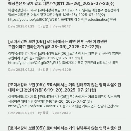
예정론은 어떻게 같고 다른가?(롬11:25~26)_2025-07-23(수)
아침묵상입니다. 제목: [로마서강해 보완(07)] 로마서가 말하는 예정론과 성경전체가
말하는 예정론은 어떻게 같고 다른가?(롬11:25~26)_2025-07-23(수)
https://youtu.be/pb9IC51jW28 1. 들어가며 '예정론(Predestination)'만큼
기독교 역사 속에서 뜨거운 논...
Date
2025.07.23
By
갈렙
Views
5047
[로마서강해 보완(06)] 로마서에서는 과연 한 번 구원이 영원한
구원이라고 말하는가?(롬8:38~39)_2025-07-22(화)
아침묵상입니다. 제목: [로마서강해 보완(06)] 로마서에서는 과연 한 번 구원이 영원한
구원이라고 말하는가?(롬8:38~39)_2025-07-22(화)
https://youtu.be/Cl9gSoZEyEU 1. 들어가며 기독교 구원론의 심장부가 기록된
책이 있다면 사람들은 서슴없이 로마서를 ...
Date
2025.07.22
By
갈렙
Views
4209
[로마서강해 보완(05)] 로마서에서는 거의 말해주지 않는 영적 싸움이란
대체 어떤 것인가?(롬16:19~20)_2025-07-21(월)
아침묵상입니다. 제목: [로마서강해 보완(05)] 로마서에서는 거의 말해주지 않는 영적
싸움이란 대체 어떤 것인가?(롬16:19~20)_2025-07-21(월)
https://youtu.be/xsNUZXdnN1Y 1. 들어가며 많은 기독교인이 신앙의 근간으로
삼는 책이 있다면 그것은 아마도 로...
Date
2025.07.21
By
갈렙
Views
2940
[로마서강해 보완(05)] 로마서에서는 거의 말해주지 않는 영적 싸움이란