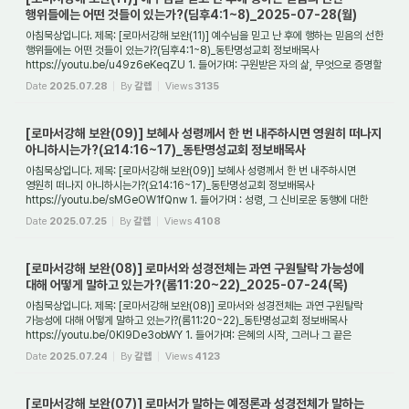
행위들에는 어떤 것들이 있는가?(딤후4:1~8)_2025-07-28(월)
아침묵상입니다. 제목: [로마서강해 보완(11)] 예수님을 믿고 난 후에 행하는 믿음의 선한
행위들에는 어떤 것들이 있는가?(딤후4:1~8)_동탄명성교회 정보배목사
https://youtu.be/u49z6eKeqZU 1. 들어가며: 구원받은 자의 삶, 무엇으로 증명할
것인가? “나는 ...
Date
2025.07.28
By
갈렙
Views
3135
[로마서강해 보완(09)] 보혜사 성령께서 한 번 내주하시면 영원히 떠나지
아니하시는가?(요14:16~17)_동탄명성교회 정보배목사
아침묵상입니다. 제목: [로마서강해 보완(09)] 보혜사 성령께서 한 번 내주하시면
영원히 떠나지 아니하시는가?(요14:16~17)_동탄명성교회 정보배목사
https://youtu.be/sMGeOW1fQnw 1. 들어가며 : 성령, 그 신비로운 동행에 대한
근원적 질문 성령(聖靈, Holy...
Date
2025.07.25
By
갈렙
Views
4108
[로마서강해 보완(08)] 로마서와 성경전체는 과연 구원탈락 가능성에
대해 어떻게 말하고 있는가?(롬11:20~22)_2025-07-24(목)
아침묵상입니다. 제목: [로마서강해 보완(08)] 로마서와 성경전체는 과연 구원탈락
가능성에 대해 어떻게 말하고 있는가?(롬11:20~22)_동탄명성교회 정보배목사
https://youtu.be/0Kl9De3obWY 1. 들어가며: 은혜의 시작, 그러나 그 끝은
어디인가? 구원은 전적...
Date
2025.07.24
By
갈렙
Views
4123
[로마서강해 보완(07)] 로마서가 말하는 예정론과 성경전체가 말하는