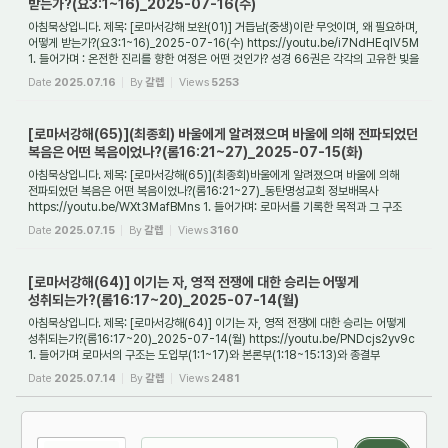
받는가?(요3:1~16)_2025-07-16(수)
아침묵상입니다. 제목: [로마서강해 보완(01)] 거듭남(중생)이란 무엇이며, 왜 필요하며,
어떻게 받는가?(요3:1~16)_2025-07-16(수) https://youtu.be/i7NdHEqlV5M
1. 들어가며 : 온전한 진리를 향한 여정은 어떤 것인가? 성경 66권은 각각의 고유한 빛을
발하...
Date
2025.07.16
By
갈렙
Views
5253
[로마서강해(65)](최종회) 바울에게 알려졌으며 바울에 의해 전파되었던
복음은 어떤 복음이었나?(롬16:21~27)_2025-07-15(화)
아침묵상입니다. 제목: [로마서강해(65)](최종회)바울에게 알려졌으며 바울에 의해
전파되었던 복음은 어떤 복음이었나?(롬16:21~27)_동탄명성교회 정보배목사
https://youtu.be/WXt3MafBMns 1. 들어가며: 로마서를 기록한 목적과 그 구조
사도 바울이 로마서...
Date
2025.07.15
By
갈렙
Views
3160
[로마서강해(64)] 이기는 자, 영적 전쟁에 대한 승리는 어떻게
성취되는가?(롬16:17~20)_2025-07-14(월)
아침묵상입니다. 제목: [로마서강해(64)] 이기는 자, 영적 전쟁에 대한 승리는 어떻게
성취되는가?(롬16:17~20)_2025-07-14(월) https://youtu.be/PNDcjs2yv9c
1. 들어가며 로마서의 구조는 도입부(1:1~17)와 본론부(1:18~15:13)와 종결부
(15:14~16:27)로 구성...
Date
2025.07.14
By
갈렙
Views
2481