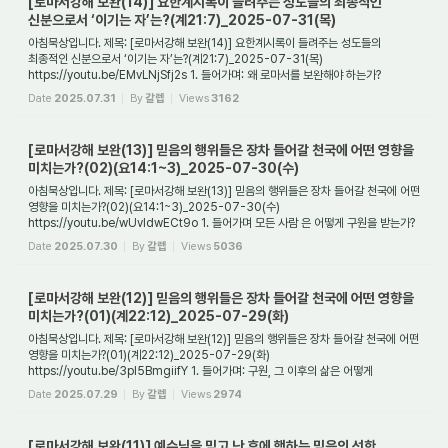
[로마서강해 보완(14)] 요한계시록이 들려주는 성도들의 최종적인
신분으로서 ‘이기는 자’는?(계21:7)_2025-07-31(목)
아침묵상입니다. 제목: [로마서강해 보완(14)] 요한계시록이 들려주는 성도들의
최종적인 신분으로서 ‘이기는 자’는?(계21:7)_2025-07-31(목)
https://youtu.be/EMvLNjSfj2s 1. 들어가며: 왜 로마서를 보완해야 하는가?
로마서는 기독교 교리의 핵심인 구원론...
Date
2025.07.31
By
갈렙
Views
3162
[로마서강해 보완(13)] 믿음의 행위들은 장차 들어갈 천국에 어떤 영향을
미치는가?(02)(요14:1~3)_2025-07-30(수)
아침묵상입니다. 제목: [로마서강해 보완(13)] 믿음의 행위들은 장차 들어갈 천국에 어떤
영향을 미치는가?(02)(요14:1~3)_2025-07-30(수)
https://youtu.be/wUvldwECt9o 1. 들어가며 모든 사람 은 어떻게 구원을 받는가?
모든 사람은 은혜와 믿음으로 구원을 ...
Date
2025.07.30
By
갈렙
Views
5036
[로마서강해 보완(12)] 믿음의 행위들은 장차 들어갈 천국에 어떤 영향을
미치는가?(01)(계22:12)_2025-07-29(화)
아침묵상입니다. 제목: [로마서강해 보완(12)] 믿음의 행위들은 장차 들어갈 천국에 어떤
영향을 미치는가?(01)(계22:12)_2025-07-29(화)
https://youtu.be/3pI5BmgiifY 1. 들어가며: 구원, 그 이후의 삶은 어떻게
평가되는가? “내가 속히 오리니 내가 줄 상이...
Date
2025.07.29
By
갈렙
Views
2974
[로마서강해 보완(11)] 예수님을 믿고 난 후에 행하는 믿음의 선한