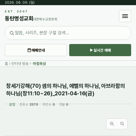
2026. 08. 09. (일)
·
Sketchbook5, 스케치북5
EST. 2007
동탄명성교회
대한예수교장로회
예배안내
실시간 예배
Sketchbook5, 스케치북5
홈
인터넷 방송
아침묵상
창세기강해(70) 셈의 하나님, 에벨의 하나님, 아브라함의
하나님(창11:10~26)_2021-04-16(금)
갈렙
조회 수
2570
추천 수
0
댓글
0