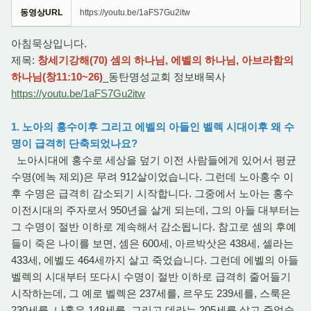
동영상URL
https://youtu.be/1aFS7Gu2itw
아침묵상입니다.
제목:
창세기강해(70) 셈의 하나님, 에벨의 하나님, 아브라함의
하나님(창11:10~26)
_동탄명성교회 정보배목사
https://youtu.be/1aFS7Gu2itw
1. 노아의 홍수이후 그리고 에벨의 아들인 벨렉 시대이후 왜 수
명이 급격히 단축되었나요?
노아시대에 홍수로 세상을 덮기 이전 사람들에게 있어서 평균
수명(에녹 제외)은 무려 912살이었습니다. 그런데 노아홍수 이
후 수명은 급격히 감소되기 시작합니다. 그중에서 노아는 홍수
이전시대의 주자로서 950년을 살게 되는데, 그의 아들 대부터는
그 수명이 절반 이하로 계속해서 감소됩니다. 참고로 셈의 후예
들이 죽은 나이를 보면, 셈은 600세, 아르박삿은 438세, 셀라는
433세, 에벨도 464세까지 살고 죽었습니다. 그런데 에벨의 아들
벨렉의 시대부터 또다시 수명이 절반 이하로 급격히 줄어들기
시작하는데, 그 예로 벨렉은 237세를, 르우도 239세를, 스룩은
230세를, 나홀은 148세를, 그리고 데라는 205세를 살고 죽었습