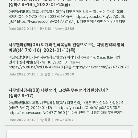
(삼하7:8~16 )_2022-01-14(금)
아침묵상입니다. 제목: 사무엘하강해(10) 다윗 언약에 나타난 하나님이 주시는 복의
4가지 특징(삼하7:8~16 )_2022-01-14(금) https://youtu.be/FlqVJ7j0J6k
[혹은 https://tv.naver.com/v/24773187 ] 1. 다윗 언약은 어떤 언약인가? 다윗
언약은 편무언약(片...
Date
2022.01.14
By
갈렙
Views
3885
사무엘하강해(09) 회개와 천국복음의 관점으로 보는 다윗 언약의 영적
비밀(삼하7:8~16)_2021-01-13(목)
아침묵상입니다. 제목: 사무엘하강해(09) 회개와 천국복음의 관점으로 보는 다윗
언약의 영적 비밀(삼하7:8~16)_2021-01-13(목)
https://youtu.be/AxEHN47d848 [혹은 https://tv.naver.com/v/24772073
] 1. 왜 다윗은 성전을 지을 수 없다고 했을까? 하나님께...
Date
2022.01.13
By
갈렙
Views
3909
사무엘하강해(08) 다윗 언약, 그것은 무슨 언약의 완성인가?
(삼하7:8~17)
아침묵상입니다. 제목: 사무엘하강해(08) 다윗 언약, 그것은 무슨 언약의 완성인가?
(삼하7:8~17)_2022-01-12(수) https://youtu.be/Ct4cWqoX3O8 [혹은
https://tv.naver.com/v/24771960 ] 1. 다윗 언약, 그 내용은 대체 무엇인가?
하나님께서 다윗과 맺은 언약...
Date
2022.01.12
By
갈렙
Views
3797