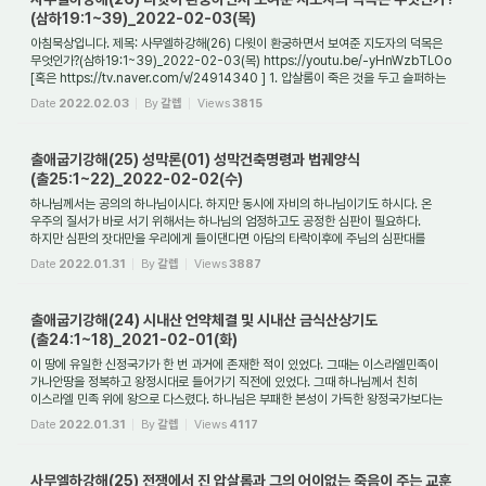
(삼하19:1~39)_2022-02-03(목)
아침묵상입니다. 제목: 사무엘하강해(26) 다윗이 환궁하면서 보여준 지도자의 덕목은
무엇인가?(삼하19:1~39)_2022-02-03(목) https://youtu.be/-yHnWzbTLOo
[혹은 https://tv.naver.com/v/24914340 ] 1. 압살롬이 죽은 것을 두고 슬퍼하는
다윗에게 항의한 요...
Date
2022.02.03
By
갈렙
Views
3815
출애굽기강해(25) 성막론(01) 성막건축명령과 법궤양식
(출25:1~22)_2022-02-02(수)
하나님께서는 공의의 하나님이시다. 하지만 동시에 자비의 하나님이기도 하시다. 온
우주의 질서가 바로 서기 위해서는 하나님의 엄정하고도 공정한 심판이 필요하다.
하지만 심판의 잣대만을 우리에게 들이댄다면 아담의 타락이후에 주님의 심판대를
통과할 ...
Date
2022.01.31
By
갈렙
Views
3887
출애굽기강해(24) 시내산 언약체결 및 시내산 금식산상기도
(출24:1~18)_2021-02-01(화)
이 땅에 유일한 신정국가가 한 번 과거에 존재한 적이 있었다. 그때는 이스라엘민족이
가나안땅을 정복하고 왕정시대로 들어가기 직전에 있었다. 그때 하나님께서 친히
이스라엘 민족 위에 왕으로 다스렸다. 하나님은 부패한 본성이 가득한 왕정국가보다는
하...
Date
2022.01.31
By
갈렙
Views
4117
사무엘하강해(25) 전쟁에서 진 압살롬과 그의 어이없는 죽음이 주는 교훈