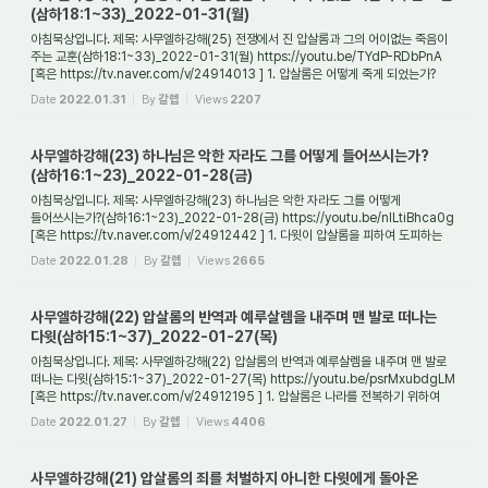
(삼하18:1~33)_2022-01-31(월)
아침묵상입니다. 제목: 사무엘하강해(25) 전쟁에서 진 압살롬과 그의 어이없는 죽음이
주는 교훈(삼하18:1~33)_2022-01-31(월) https://youtu.be/TYdP-RDbPnA
[혹은 https://tv.naver.com/v/24914013 ] 1. 압살롬은 어떻게 죽게 되었는가?
다윗의 셋째 아들로 ...
Date
2022.01.31
By
갈렙
Views
2207
사무엘하강해(23) 하나님은 악한 자라도 그를 어떻게 들어쓰시는가?
(삼하16:1~23)_2022-01-28(금)
아침묵상입니다. 제목: 사무엘하강해(23) 하나님은 악한 자라도 그를 어떻게
들어쓰시는가?(삼하16:1~23)_2022-01-28(금) https://youtu.be/nlLtiBhca0g
[혹은 https://tv.naver.com/v/24912442 ] 1. 다윗이 압살롬을 피하여 도피하는
과정에서 힘을 주었던 이...
Date
2022.01.28
By
갈렙
Views
2665
사무엘하강해(22) 압살롬의 반역과 예루살렘을 내주며 맨 발로 떠나는
다윗(삼하15:1~37)_2022-01-27(목)
아침묵상입니다. 제목: 사무엘하강해(22) 압살롬의 반역과 예루살렘을 내주며 맨 발로
떠나는 다윗(삼하15:1~37)_2022-01-27(목) https://youtu.be/psrMxubdgLM
[혹은 https://tv.naver.com/v/24912195 ] 1. 압살롬은 나라를 전복하기 위하여
어떻게 자신의 힘...
Date
2022.01.27
By
갈렙
Views
4406
사무엘하강해(21) 압살롬의 죄를 처벌하지 아니한 다윗에게 돌아온