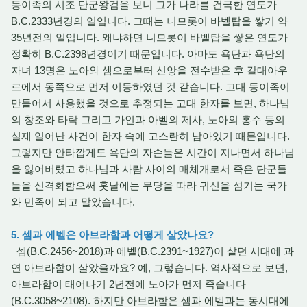
동이족의 시조 단군왕검을 보니 그가 나라를 건국한 연도가
B.C.2333년경의 일입니다. 그때는 니므롯이 바벨탑을 쌓기 약
35년전의 일입니다. 왜냐하면 니므롯이 바벨탑을 쌓은 연도가
정확히 B.C.2398년경이기 때문입니다. 아마도 욕단과 욕단의
자녀 13명은 노아와 셈으로부터 신앙을 전수받은 후 갈대아우
르에서 동쪽으로 먼저 이동하였던 것 같습니다. 고대 동이족이
만들어서 사용했을 것으로 추정되는 고대 한자를 보면, 하나님
의 창조와 타락 그리고 가인과 아벨의 제사, 노아의 홍수 등의
실제 일어난 사건이 한자 속에 고스란히 남아있기 때문입니다.
그렇지만 안타깝게도 욕단의 자손들은 시간이 지나면서 하나님
을 잃어버렸고 하나님과 사람 사이의 매체개로서 죽은 단군들
들을 신격화함으써 훗날에는 무당을 따라 귀신을 섬기는 국가
와 민족이 되고 말았습니다.
5. 셈과 에벨은 아브라함과 어떻게 살았나요?
셈(B.C.2456~2018)과 에벨(B.C.2391~1927)이 살던 시대에 과
연 아브라함이 살았을까요? 예, 그렇습니다. 역사적으로 보면,
아브라함이 태어나기 2년전에 노아가 먼저 죽습니다
(B.C.3058~2108). 하지만 아브라함은 셈과 에벨과는 동시대에