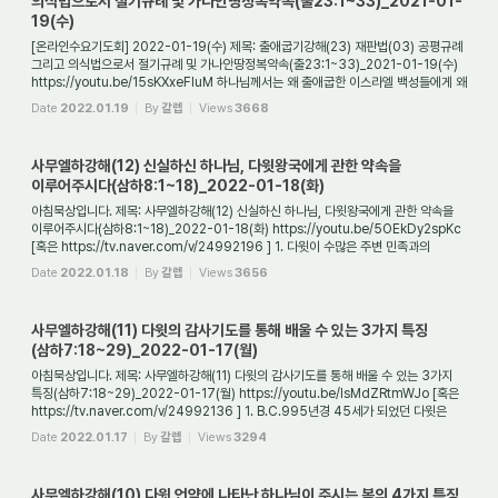
의식법으로서 절기규례 및 가나안땅정복약속(출23:1~33)_2021-01-
19(수)
[온라인수요기도회] 2022-01-19(수) 제목: 출애굽기강해(23) 재판법(03) 공평규례
그리고 의식법으로서 절기규례 및 가나안땅정복약속(출23:1~33)_2021-01-19(수)
https://youtu.be/15sKXxeFluM 하나님께서는 왜 출애굽한 이스라엘 백성들에게 왜
진실만을 말...
Date
2022.01.19
By
갈렙
Views
3668
사무엘하강해(12) 신실하신 하나님, 다윗왕국에게 관한 약속을
이루어주시다(삼하8:1~18)_2022-01-18(화)
아침묵상입니다. 제목: 사무엘하강해(12) 신실하신 하나님, 다윗왕국에게 관한 약속을
이루어주시다(삼하8:1~18)_2022-01-18(화) https://youtu.be/5OEkDy2spKc
[혹은 https://tv.naver.com/v/24992196 ] 1. 다윗이 수많은 주변 민족과의
전쟁에서 승리할 수 ...
Date
2022.01.18
By
갈렙
Views
3656
사무엘하강해(11) 다윗의 감사기도를 통해 배울 수 있는 3가지 특징
(삼하7:18~29)_2022-01-17(월)
아침묵상입니다. 제목: 사무엘하강해(11) 다윗의 감사기도를 통해 배울 수 있는 3가지
특징(삼하7:18~29)_2022-01-17(월) https://youtu.be/IsMdZRtmWJo [혹은
https://tv.naver.com/v/24992136 ] 1. B.C.995년경 45세가 되었던 다윗은
어떻게 되어서 하나님께...
Date
2022.01.17
By
갈렙
Views
3294
사무엘하강해(10) 다윗 언약에 나타난 하나님이 주시는 복의 4가지 특징