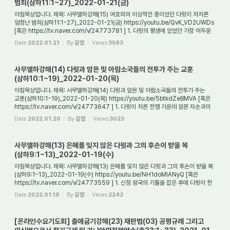
범죄(삼하11:1~27)_2022-01-21(금)
아침묵상입니다. 제목: 사무엘하강해(15) 여호와의 이상적인 종이었던 다윗이 저지른
엄청난 범죄(삼하11:1~27)_2022-01-21(금) https://youtu.be/QvK_VD2UWDs
[혹은 https://tv.naver.com/v/24773781 ] 1. 다윗의 평생에 있었던 가장 어두운
사건이자 그의 인...
Date
2022.01.21
By
갈렙
Views
3593
사무엘하강해(14) 다윗과 암몬 및 아람소국들의 전투가 주는 교훈
(삼하10:1~19)_2022-01-20(목)
아침묵상입니다. 제목: 사무엘하강해(14) 다윗과 암몬 및 아람소국들의 전투가 주는
교훈(삼하10:1~19)_2022-01-20(목) https://youtu.be/5btkdZeBMVA [혹은
https://tv.naver.com/v/24773647 ] 1. 다윗이 치른 전쟁 가운데 암몬 자손과의
전쟁은 왜 중요한가?...
Date
2022.01.20
By
갈렙
Views
3023
사무엘하강해(13) 은혜를 잊지 않은 다윗과 그의 후손이 받을 복
(삼하9:1~13)_2022-01-19(수)
아침묵상입니다. 제목: 사무엘하강해(13) 은혜를 잊지 않은 다윗과 그의 후손이 받을 복
(삼하9:1~13)_2022-01-19(수) https://youtu.be/NH1doMlANyQ [혹은
https://tv.naver.com/v/24773559 ] 1. 신정 왕국의 기틀을 잡은 후에 다윗이 한
일은 무엇인가? 신정 ...
Date
2022.01.19
By
갈렙
Views
2242
[온라인수요기도회] 출애굽기강해(23) 재판법(03) 공평규례 그리고