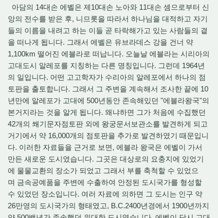
아담의 14대손 에벨은 제10대손 노아와 11대손 셈으로부터 신
앙의 전수를 받은 후, 니므롯을 따라서 하나님을 대적하고 자기
들의 이름을 내려고 하는 이들 곧 타락해가고 있는 사람들의 곁
을 떠나게 됩니다. 그래서 에벨은 유브라데스 강을 건너 약
1,100km 떨어진 에블라로 떠납니다. 오늘날 에블라는 시리아의
고대도시 알레포를 지칭하는 다른 명칭입니다. 그런데 1964년
의 일입니다. 어떤 고고학자가 수리아의 알레포에서 하나의 점
토판을 출토합니다. 그래서 그 주변을 계속해서 조사한 끝에 10
년만에 알레포가 고대에 500년동안 존속해있던 "에블라왕국"의
본거지라는 것을 알게 됩니다. 왜냐하면 그가 처음에 수집했던
42개의 쐐기문자점토판 외에 왕궁문서보관소를 발견하게 되고
거기에서 약 16,000개의 점토판을 추가로 발견하였기 때문입니
다. 이러한 자료들을 근거로 보면, 에블라 왕국은 에벨이 가서
만든 새로운 도시였습니다. 그곳은 대상로의 요충지에 있었기
에 물물교환의 장소가 되었고 그래서 부를 축척할 수 있었으
며 금속공예품을 주변에 수출하여 안정된 도시국가를 형성할
수 있었던 장소입니다. 여러 자료에 의하면 그 도시는 인구 약
26만영의 도시국가의 형태였고, B.C.2400년경에서 1900년까지
약 500백년간 존속했던 위대한 도시였습니다. 에벨이 당시 고대