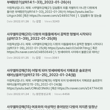
부메랑은?(삼하14:1~33)_2022-01-26(수)
아침묵상입니다. 제목: 사무엘하강해(21) 압살롬의 죄를 처벌하지 아니한 다윗에게
돌아온 부메랑은?(삼하14:1~33)_2022-01-26(수) https://youtu.be/2u-
UAgcn36E [혹은 https://tv.naver.com/v/24850766 ] 1. 압살롬이 형 암논을
죽이고 3년이 흐른 뒤에 왕궁...
Date
2022.01.26
By
갈렙
Views
3243
사무엘하강해(20) 다윗의 아들들에게서 끔찍한 형벌이 시작되다
(삼하13:1~39)_2022-01-25(화)
아침묵상입니다. 제목: 사무엘하강해(20) 다윗의 아들들에게서 끔찍한 형벌이 시작되다
(삼하13:1~39)_2022-01-25(화) https://youtu.be/cO2sG9t7dng [ 혹은
https://tv.naver.com/v/24850649 ] 1. 밧세바와의 사이에서 불륜으로 태어난
아기가 죽은 후에 다윗...
Date
2022.01.25
By
갈렙
Views
3361
사무엘하강해(19) 어떻게 되어 밧세바에게서 지혜로운 솔로몬이
태어났을까?(삼하12:15~25)_2022-01-24(월)
아침묵상입니다. 제목: 사무엘하강해(19) 어떻게 되어 밧세바에게서 지혜로운 솔로몬이
태어났을까?(삼하12:15~25)_2022-01-24(월)
https://youtu.be/UCRKoD3Ni9U [혹은 https://tv.naver.com/v/24774436
] 1. 다윗이 밧세바와의 불륜을 통해서 태어난 아이와 ...
Date
2022.01.24
By
동탄명성교회
Views
4456
사무엘하강해(15) 여호와의 이상적인 종이었던 다윗이 저지른 엄청난