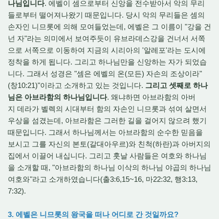
나님입니다
. 에벨이 셈으로부터 신앙을 전수받아서 악의 무리
들로부터 떨어져나왔기 때문입니다. 당시 악의 무리들은 셈의
손자인 니므롯에 의해 모여들었는데, 에벨은 그 이름이 "강을 건
넌 자"라는 의미에서 보여주듯이 유브라데스강을 건너서 서쪽
으로 서쪽으로 이동하여 지금의 시리아의 '알레포'라는 도시에
정착을 하게 됩니다. 그리고 하나님만을 신앙하는 자가 되었습
니다. 그래서 성경은 "셈은 에벨의 온(모든) 자손의 조상이라"
(창10:21)"이라고 소개하고 있는 것입니다.
그리고 셋째로 하나
님은 아브라함의 하나님입니다
. 왜냐하면 아브라함의 아버
지 데라가 벨렉의 시대부터 함의 자손인 니므롯과 섞여 살면서
우상을 섬겼는데, 아브라함은 그러한 길을 걸어지 않으려 했기
때문입니다. 그래서 하나님께서는 아브라함의 순수한 믿음을
보시고 그를 자신의 본토(갈대아우르)와 친척(하란)과 아버지의
집에서 이끌어 내십니다. 그리고 훗날 사람들은 여호와 하나님
을 소개할 때, "아브라함의 하나님 이삭의 하나님 야곱의 하나님
여호와"라고 소개하였습니다(출3:6,15~16, 마22:32, 행3:13,
7:32).
3. 에벨은 니므롯의 왕국을 떠나 어디로 간 것일까요?