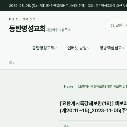
2026. 08. 08. (토)
·
「회개와 천국복음을 온 세상에 전하는 교회」 동탄명성교회에 오신 것
Sketchbook5, 스케치북5
Sketchbook5, 스케치북5
EST. 2007
동탄명성교회
대한예수교장로회
동탄명성교회
인터넷 방송
방송핵심설교
Sketchbook5, 스케치북5
Sketchbook5, 스케치북5
홈
Home
[요한계시록강해보완(18)] 백보좌 심판대
[요한계시록강해보완(18)] 백보좌
(계20:11~15)_2023-11-05(주
갈렙