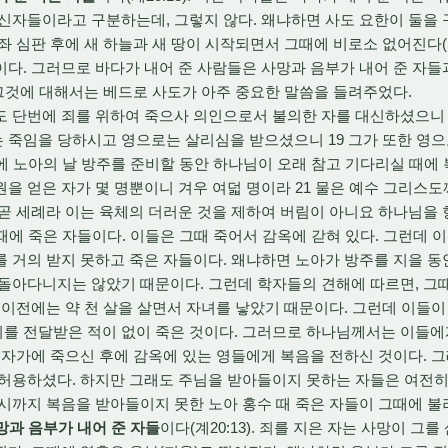
신자들이라고 구분하는데, 그렇지 않다. 왜냐하면 사도 요한이 둘을
 심판 후에 새 하늘과 새 땅이 시작되면서 그때에 비로소 없어진다(계2
다. 그러므로 바다가 내어 준 사람들은 사망과 음부가 내어 준 자들
그것에 대해서는 베드로 사도가 아주 중요한 말씀을 들려주었다.
서도 단번에 죄를 위하여 죽으사 의인으로서 불의한 자를 대신하셨으니
 죽임을 당하시고 영으로는 살리심을 받으셨으니 19 그가 또한 영으
에 노아의 날 방주를 준비할 동안 하나님이 오래 참고 기다리실 때
을 얻은 자가 몇 명뿐이니 겨우 여덟 명이라 21 물은 예수 그리
곧 세례라 이는 육체의 더러운 것을 제하여 버림이 아니요 하나님을
때에 죽은 자들이다. 이들은 그때 죽어서 감옥에 갇혀 있다. 그런데 
 거의 받지 못하고 죽은 자들이다. 왜냐하면 노아가 방주를 지을 동
돌아다니지는 않았기 때문이다. 그런데 학자들의 견해에 따르면, 그때
 이전에는 약 천 살을 살면서 자녀를 낳았기 때문이다. 그런데 이들이
를 전달받은 적이 없이 죽은 것이다. 그러므로 하나님께서는 이들에
십자가에 죽으신 후에 감옥에 있는 영들에게 복음을 전하신 것이다. 
허용하셨다. 하지만 그래도 주님을 받아들이지 못하는 자들은 여전히
시까지 복음을 받아들이지 못한 노아 홍수 때 죽은 자들이 그때에 불
망과 음부가 내어 준 자들
이다(계20:13). 죄를 지은 자는 사망이 그