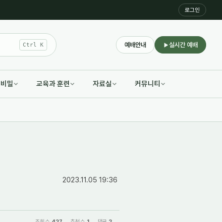
로그인
예배안내
실시간 예배
Ctrl K
적비밀
교육과 훈련
자료실
커뮤니티
2023.11.05 19:36
조회 수
427
추천 수
1
댓글
2