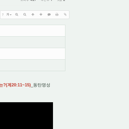
?
가
계20:11~15)
_동탄명성