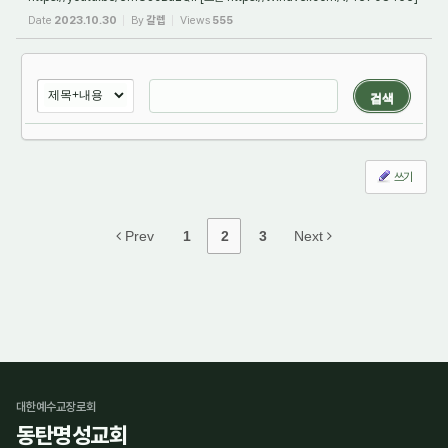
1. 들어가며 요한계시록 20장에 보면, 천 년 동안 왕 ...
Date
2023.10.30
By
갈렙
Views
555
검색
쓰기
Prev
1
2
3
Next
대한예수교장로회
동탄명성교회