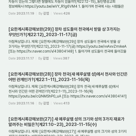
차등이 있는데 그렇다면 형벌에도 차등이 있을까?(계22:12~15)_동탄명성교회
정보배목사 https://youtu.be/wVY_R1g6VM4 1. 들어가며 천국에 사는 사람들은
모두 다 영적인 나이와 ...
Date
2023.11.19
By
갈렙
Views
426
[요한계시록강해보완(29)] 장차 성도들이 천국에서 받을 상 3가지는
무엇인가?(계22:12)_2023-11-17(금)
아침묵상입니다. 제목: [요한계시록강해보완(29)] 장차 성도들이 천국에서 받을 상
3가지는 무엇인가?(계22:12)_2023-11-17(금) https://youtu.be/vvAxvZmikeA
[또는 https://tv.naver.com/v/43804148] 1. 들어가며 성도들이 천국에 들어갔을
때에 받을 상은 ...
Date
2023.11.17
By
갈렙
Views
387
[요한계시록강해보완(28)] 장차 천국(새 예루살렘 성)에서 천사와 인간은
어떤 관계인가?(계22:1~11)_2023-11-16(목)
아침묵상입니다. 제목: [요한계시록강해보완(28)] 장차 천국(새 예루살렘 성)에서
천사와 인간은 어떤 관계인가?(계22:1~11)_2023-11-16(목)
https://youtu.be/cQNMShP0_uA [또는 https://tv.naver.com/v/43804141]
1. 들어가며 천사와 인간은 과연 어떤 관계...
Date
2023.11.16
By
갈렙
Views
413
[요한계시록강해보완(27)] 새 예루살렘 성의 크기와 성의 3가지 재료가
알려주는 비밀은?(계21:10~23)_2023-11-15(수)
아침묵상입니다. 제목: [요한계시록강해보완(27)] 새 예루살렘 성의 크기와 성의 3가지