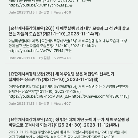
재료가 알려주는 비밀은?(계21:10~23)_2023-11-15(수)
https://youtu.be/kOCmzycNbZM [또는
https://tv.naver.com/v/43804134] 1. 들어가며 새 예루살렘 성은 새 하늘과 ...
Date
2023.11.15
By
갈렙
Views
400
[요한계시록강해보완(26)] 새 예루살렘 성의 내부 모습과 그 성 안에 살고
있는 자들의 모습은?(계21:1~10)_2023-11-14(화)
아침묵상입니다. 제목: [요한계시록강해보완(26)] 새 예루살렘 성의 내부 모습과 그 성
안에 살고 있는 자들의 모습은?(계21:1~10)_2023-11-14(화)
https://youtu.be/UiVwZWu7FH4 [또는
https://tv.naver.com/v/43804125] 1. 들어가며 새 예루살렘 성 안의 모...
Date
2023.11.14
By
갈렙
Views
413
[요한계시록강해보완(25)] 새 예루살렘 성은 어린양의 신부인가
실제하는 장소인가?(계21:1~10)_2023-11-13(월)
아침묵상입니다. 제목: [요한계시록강해보완(25)] 새 예루살렘 성은 어린양의 신부인가
실제하는 장소인가?(계21:1~10)_2023-11-13(월)
https://youtu.be/cR8knbCMB4A [또는 https://tv.naver.com/v/43804115]
1. 들어가며 천국은 과연 실재하는 장소인가 아니...
Date
2023.11.13
By
갈렙
Views
407
[요한계시록강해보완(24)] 성 밖은 대체 어떤 곳이며 누가 새 예루살렘 성
바깥으로 쫓겨나게 되는가?(마25:24~30)_2023-11-12(주일)
2023-11-12(주일) 주일오후찬양예배 제목: [요한계시록강해보완(24)] 성 밖은 대체
어떤 곳이며 누가 새 예루살렘 성 바깥으로 쫓겨나게 되는가?(마25:24~30)_