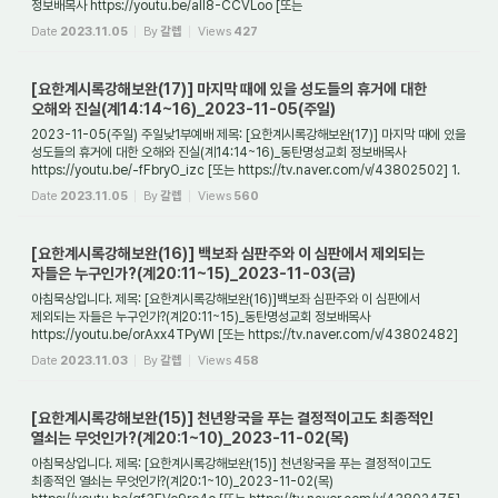
정보배목사 https://youtu.be/all8-CCVLoo [또는
https://tv.naver.com/v/43802510] 1. 들어가며 ...
Date
2023.11.05
By
갈렙
Views
427
[요한계시록강해보완(17)] 마지막 때에 있을 성도들의 휴거에 대한
오해와 진실(계14:14~16)_2023-11-05(주일)
2023-11-05(주일) 주일낮1부예배 제목: [요한계시록강해보완(17)] 마지막 때에 있을
성도들의 휴거에 대한 오해와 진실(계14:14~16)_동탄명성교회 정보배목사
https://youtu.be/-fFbryO_izc [또는 https://tv.naver.com/v/43802502] 1.
들어가며 '휴거'란 무엇...
Date
2023.11.05
By
갈렙
Views
560
[요한계시록강해보완(16)] 백보좌 심판주와 이 심판에서 제외되는
자들은 누구인가?(계20:11~15)_2023-11-03(금)
아침묵상입니다. 제목: [요한계시록강해보완(16)]백보좌 심판주와 이 심판에서
제외되는 자들은 누구인가?(계20:11~15)_동탄명성교회 정보배목사
https://youtu.be/orAxx4TPyWI [또는 https://tv.naver.com/v/43802482]
1. 들어가며 천년왕국은 보상의 때다. ...
Date
2023.11.03
By
갈렙
Views
458
[요한계시록강해보완(15)] 천년왕국을 푸는 결정적이고도 최종적인
열쇠는 무엇인가?(계20:1~10)_2023-11-02(목)
아침묵상입니다. 제목: [요한계시록강해보완(15)] 천년왕국을 푸는 결정적이고도
최종적인 열쇠는 무엇인가?(계20:1~10)_2023-11-02(목)