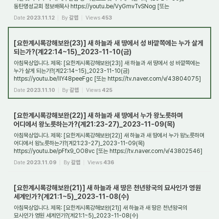
동탄명성교회 정보배목사 https://youtu.be/VyGmvTvSNog [또는
https://tv.naver.com/v/43804095] 1...
Date
2023.11.12
By
갈렙
Views
453
[요한계시록강해보완(23)] 새 하늘과 새 땅에서 성 바깥쪽에는 누가 살게
되는가?(계22:14~15)_2023-11-10(금)
아침묵상입니다. 제목: [요한계시록강해보완(23)] 새 하늘과 새 땅에서 성 바깥쪽에는
누가 살게 되는가?(계22:14~15)_2023-11-10(금)
https://youtu.be/IIY48peeFgc [또는 https://tv.naver.com/v/43804075]
1. 들어가며 일반 성도들은 '새 하늘과 새 땅'이라...
Date
2023.11.10
By
갈렙
Views
425
[요한계시록강해보완(22)] 새 하늘과 새 땅에서 누가 왕노릇하며
어디에서 왕노릇하는가?(계21:23-27)_2023-11-09(목)
아침묵상입니다. 제목: [요한계시록강해보완(22)] 새 하늘과 새 땅에서 누가 왕노릇하며
어디에서 왕노릇하는가?(계21:23-27)_2023-11-09(목)
https://youtu.be/pFfx9_OO8vc [또는 https://tv.naver.com/v/43802546]
1. 들어가며 새 하늘과 새 땅에서는 과연 ...
Date
2023.11.09
By
갈렙
Views
436
[요한계시록강해보완(21)] 새 하늘과 새 땅은 천년왕국의 묘사인가 영원
세계인가?(계21:1~5)_2023-11-08(수)
아침묵상입니다. 제목: [요한계시록강해보완(21)] 새 하늘과 새 땅은 천년왕국의
묘사인가 영원 세계인가?(계21:1~5)_2023-11-08(수)