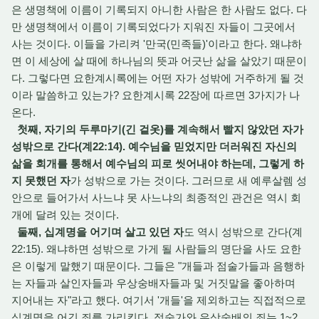
은 생명책에 이름이 기록되지 아니한 사람은 한 사람도 없다. 다
만 생명책에서 이름이 기록되었다가 지워진 자들이 그곳에서
사는 것이다. 이들을 가리켜 '만국(민족들)'이라고 한다. 왜냐하
면 이 세상에 살 때에 하나님의 뜻과 어긋난 삶을 살았기 때문이
다. 그렇다면 요한계시록에는 어떤 자가 성밖에 거주하게 될 것
이라 말씀하고 있는가? 요한계시록 22장에 따르면 3가지가 나
온다.
첫째, 자기의 두루마기(긴 겉옷)를 계속해서 빨지 않았던 자가
성밖으로 간다(계22:14). 예수님을 믿었지만 더러워진 자신의
삶을 회개를 통해서 예수님의 피로 씻어내야 하는데, 그렇게 하
지 못했던 자
가 성밖으로 가는 것이다. 그러므로 새 예루살렘 성
안으로 들어가서 사느냐 못 사느냐의 최종적인 관건은 역시 회
개에 달려 있는 것이다.
둘째, 십계명을 어기며 살고 있던 자
도 역시 성밖으로 간다(계
22:15). 왜냐하면 성밖으로 가게 될 사람들의 명단을 사도 요한
은 이렇게 말했기 때문이다. 그들은 "개들과 점술가들과 음행하
는 자들과 살인자들과 우상숭배자들과 및 거짓말을 좋아하며
지어내는 자"라고 했다. 여기서 '개들'을 제외하고는 직접적으로
십계명을 어긴 죄를 가리킨다. 점술가와 우상숭배의 죄는 1~2