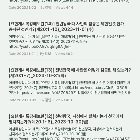
https://youtu.be/gf3EVe9re4o [또는 https://tv.naver.com/v/43802475]
1. 들어가며 천년왕국이 존재하는 목적은 무엇인...
Date
2023.11.02
By
갈렙
Views
444
[요한계시록강해보완(14)] 천년왕국 때 사탄의 활동은 제한된 것인가
중지된 것인가?(계20:1~10)_2023-11-01(수)
아침묵상입니다. 제목: [요한계시록강해보완(14)] 천년왕국 때 사탄의 활동은 제한된
것인가 중지된 것인가?(계20:1~10)_2023-11-01(수)
https://youtu.be/XAG7uq5lg9A [또는
https://tv.naver.com/v/43709729] 1. 들어가며 천년왕국을 이해하는 데 있어서
Date
2023.11.01
By
갈렙
Views
402
가...
[요한계시록강해보완(13)] 천년왕국 때 사탄은 어떻게 감금된 채 있는가?
(계20:1~7)_2023-10-31(화)
아침묵상입니다. 제목: [요한계시록강해보완(13)] 천년왕국 때 사탄은 어떻게 감금된 채
있는가?(계20:1~7)_동탄명성교회 정보배목사 https://youtu.be/vClcFjcG5C8
[또는 https://tv.naver.com/v/43708492] 1. 들어가며 천년왕국이 어떤 것인지를
풀 수 있는 ...
Date
2023.10.31
By
갈렙
Views
451
[요한계시록강해보완(12)] 천년왕국, 지상에서 펼쳐지는가 천국에서
펼쳐지는가?(계20:1~6)_2023-10-30(월)
아침묵상입니다. 제목: [요한계시록강해보완(12)] 천년왕국, 지상에서 펼쳐지는가
천국에서 펼쳐지는가?(계20:1~6)_2023-10-30(월)
https://youtu.be/3mUJcBuEQlI [또는 https://tv.naver.com/v/43708453]