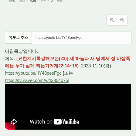
갈렙
조회 수
425
추천 수
0
댓글
1
유투브 주소
https://youtu.be/IIY48peeFgc
아침묵상입니다.
제목:
[요한계시록강해보완(23)] 새 하늘과 새 땅에서 성 바깥쪽
에는 누가 살게 되는가?(계22:14~15)
_2023-11-10(금)
https://youtu.be/IIY48peeFgc
[또는
https://tv.naver.com/v/43804075
]