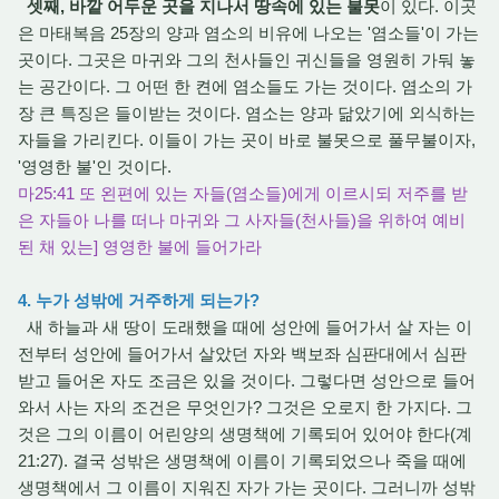
셋째, 바깥 어두운 곳을 지나서 땅속에 있는 불못
이 있다. 이곳
은 마태복음 25장의 양과 염소의 비유에 나오는 '염소들'이 가는
곳이다. 그곳은 마귀와 그의 천사들인 귀신들을 영원히 가둬 놓
는 공간이다. 그 어떤 한 켠에 염소들도 가는 것이다. 염소의 가
장 큰 특징은 들이받는 것이다. 염소는 양과 닮았기에 외식하는
자들을 가리킨다. 이들이 가는 곳이 바로 불못으로 풀무불이자,
'영영한 불'인 것이다.
마25:41 또 왼편에 있는 자들(염소들)에게 이르시되 저주를 받
은 자들아 나를 떠나 마귀와 그 사자들(천사들)을 위하여 예비
된 채 있는] 영영한 불에 들어가라
4. 누가 성밖에 거주하게 되는가?
새 하늘과 새 땅이 도래했을 때에 성안에 들어가서 살 자는 이
전부터 성안에 들어가서 살았던 자와 백보좌 심판대에서 심판
받고 들어온 자도 조금은 있을 것이다. 그렇다면 성안으로 들어
와서 사는 자의 조건은 무엇인가? 그것은 오로지 한 가지다. 그
것은 그의 이름이 어린양의 생명책에 기록되어 있어야 한다(계
21:27). 결국 성밖은 생명책에 이름이 기록되었으나 죽을 때에
생명책에서 그 이름이 지워진 자가 가는 곳이다. 그러니까 성밖