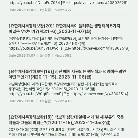
https://youtu.be/jDaruFq70F4 [또는 https://tv.naver.com/v/43802528]
1. 들어가며 드디어 새 하늘과 새 땅의 주제까지 왔...
Date
2023.11.08
By
갈렙
Views
427
[요한계시록강해보완(20)] 요한계시록이 들려주는 생명책의 5가지
비밀은 무엇인가?(계3:1~6)_2023-11-07(화)
아침묵상입니다. 제목: [요한계시록강해보완(20)] 요한계시록이 들려주는 생명책의
5가지 비밀은 무엇인가?(계3:1~6)_2023-11-07(화)
https://youtu.be/6uhJVHJWdFs [또는 https://tv.naver.com/v/43802518]
1. 들어가며 생명책이란 어떤 책인가? 생명책은 천...
Date
2023.11.07
By
갈렙
Views
382
[요한계시록강해보완(19)] 심판 때에 사용되는 행위책과 생명책은 과연
어떤 책인가?(계20:11~15)_2023-11-06(월)
아침묵상입니다. 제목: [요한계시록강해보완(19)] 심판 때에 사용되는 행위책과
생명책은 과연 어떤 책인가?(계20:11~15)_2023-11-06(월)
https://youtu.be/W0qtFIeccmE [또는 https://tv.naver.com/v/43802514]
1. 들어가며 사람이 죽어서 하나님의 심판대 앞...
Date
2023.11.06
By
갈렙
Views
413
[요한계시록강해보완(18)] 백보좌 심판대 앞에 서게 될 세 부류의 죽은
자들과 그들의 미래는?(계20:11~15)_2023-11-05(주일)
2023-11-05(주일) 오후찬양예배 제목: [요한계시록강해보완(18)] 백보좌 심판대
앞에 서게 될 세 부류의 죽은 자들과 그들의 미래는?(계20:11~15)_동탄명성교회