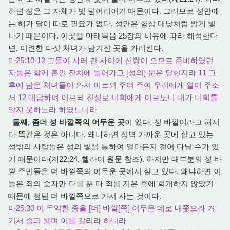
하면 성은 그 자체가 빛 덩어리이기 때문이다. 그러므로 성안에
는 해가 달이 따로 필요가 없다. 성안은 항상 대낮처럼 밝게 빛
나기 때문이다. 이곳을 마태복음 25장의 비유에 따라 해석한다
면, 미련한 다섯 처녀가 남겨진 곳을 가리킨다.
마25:10-12 그들이 사러 간 사이에 신랑이 오므로 준비하였던
자들은 함께 혼인 잔치에 들어가고 [성의] 문은 닫힌지라 11 그
후에 남은 처녀들이 와서 이르되 주여 주여 우리에게 열어 주소
서 12 대답하여 이르되 진실로 너희에게 이르노니 내가 너희를
알지 못하노라 하였느니라
둘째, 좀더 성 바깥쪽의 어두운 곳
이 있다. 성 바깥이라고 해서
다 똑같은 것은 아니다. 왜냐하면 성벽 가까운 곳에 살고 있는
성밖의 사람들은 성의 빛을 통하여 얼마든지 걸어 다닐 수가 있
기 때문이다(계22:24, 헬라어 원문 참조). 하지만 대부분의 성 바
깥 주민들은 더 바깥쪽의 어두운 곳에서 살고 있다. 왜냐하면 이
들은 죄의 숫자만 다를 뿐 다 죄를 지은 후에 회개하지 않았기
때문에 점덤 더 바깥쪽으로 가서 사는 것이다.
마25:30 이 무익한 종을 [더] 바깥[쪽] 어두운 데로 내쫓으라 거
기서 슬피 울며 이를 갈리라 하니라