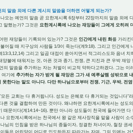
언의 말씀 외에 다른 계시의 말씀을 더하면 어떻게 되는가?
오는 예언의 말씀 곧 요한계시록 6장부터 22장까지의 말씀 외에 다
고 말했는가? 그것은
요한계시록에 나오는 재앙들이 그에게 오히려 
어떤 재앙들이 기록되어 있는가? 그것은
인간에게 내린 화
를 가리킨
불어질 때 지구상의 사람들 1/3이 죽는다(계9:18). 그리고 인간에게
상처(계13:3,12,14) 그리고 일곱 대접이 쏟아지면서 적그리스도와 음녀
 태양불에 태워지는 것, 아픈 것과 종기, 전쟁, 큰 지진과 큰 우박 재앙
예언의 말씀을 추가하는 자는 처벌이 비교적 약하다고하겠다. 그는 이
을 여기에
추가하는 자가 받게 될 재앙은 그가 새 예루살렘 성밖으로 
 못한다는 말도 아니다
.
다만 하나님으로부터 전쟁, 기근, 우박, 전염
 "모든 교회는 다 휴거됩니다. 성도는 은혜로 다 휴거되는 것입니다"라
 다른 것을 결합하여 만든 것이다. 왜냐하면 요한계시록에서는 성도
때문이다(계14:14~16). 뿐만 아니라 성도들이 천국에 들어가면 다
그러나 요한계시록에서는 천국에서 왕 같은 제사장직을 맡을 사람이 소
하나님의 인침을 받은 하나님의 종들이자, 정결한 처녀이자, 철장 권
 이들은 어린양이 어디로 인도하든지 따라가는 자며, 그의 입에는 거