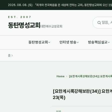
2026. 08. 08. (토)
·
「회개와 천국복음을 온 세상에 전하는 교회」 동탄명성교회에 오신 것
Sketchbook5, 스케치북5
Sketchbook5, 스케치북5
EST. 2007
동탄명성교회
대한예수교장로회
동탄명성교회
인터넷 방송
방송핵심설교
Sketchbook5, 스케치북5
Sketchbook5, 스케치북5
홈
Home
[요한계시록강해보완(34)] 요한계시록의
[요한계시록강해보완(34)] 요한계시
23(목)
갈렙