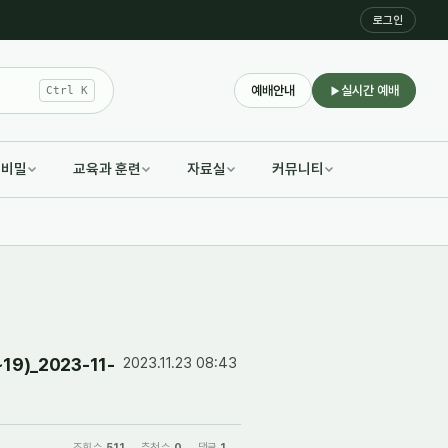
로그인
예배안내
실시간 예배
Ctrl K
적비밀
교육과 훈련
자료실
커뮤니티
)_2023-11-
2023.11.23 08:43
조회 수
511
추천 수
0
댓글
1