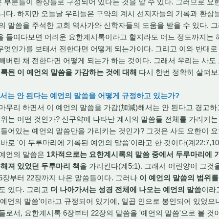
 부분들이 환상들로 구성되어 있다는 것을 알 수 있다. 그러므로 요
니다. 하지만 오늘날 우리들은 구약의 계시 선지자들의 기록과 환상들
의 말씀을 주석한 교회 역사가와 신학자들의 도움을 받을 수 있다. 
을 들여다보면 어려운 요한계시록이라고 할지라도 어느 정도까지는 해
무엇인가를 보태서 전한다면 어떻게 되는가이다. 그리고 이와 반대로 
빼버린 채 전한다면 어떻게 되는가 하는 것이다. 그래서 우리는 사
록된 이 예언의 말씀을 가감하는 것에 대해
다시 한번 정확히 살펴보
)해서는 안 된다는 예언의 말씀을 어떻게 규정하고 있는가?
무리 하면서 이 예언의 말씀을 가감(加減)해서는 안 된다고 경고하
범위는 어떤 것인가? 신구약에 나타난 계시의 말씀들 전체를 가리키는
들어있는 예언의 말씀만을 가리키는 것인가? 그것은 사도 요한이 요
로 '이 두루마리에 기록된 예언의 말씀'이라고 한 것이다(계22:7,10,1
 예언의 말씀은
1차적으로는 요한계시록의 말씀 중에서 두루마리에 기
봉해져 있었던 두루마리 책
을 가리킨다(계5:1). 그래서 어린양이 그것
6장부터 22장까지 나온 말씀들이다. 그러나
이 예언의 말씀의 범위를
도 있다. 그리고
더 나아가서는 성경 전체에 나오는 예언의 말씀
이라고
 예언의 말씀'이라고 규정되어 있기에, 일곱 인으로 봉인되어 있었으
들로서, 요한계시록 6장부터 22장의 말씀을 '예언의 말씀'으로 볼 것