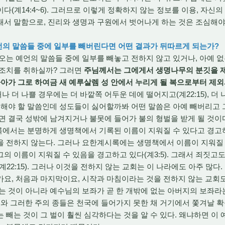
다(계14:4~6). 그러므로 이렇게 정확하지 않는 정보를 이용, 자신
서 말함으로, 진리와 생명과 구원에서 벗어나게 하는 것은 조심해야
언의 말씀들 중에 일부를 빼버린다면 어떤 결과가 뒤따르게 되는가?
는 예언의 말씀들 중에 일부를 빼놓고 전하지 않고 있거나, 아예 없
 조치를 취하실까? 그러면
주님께서는 그에게서 생명나무의 분깃을 
나아가 그로 하여금 새 예루살렘 성 안에서 누리게 될 복으로부터 제
 더 나쁠 경우에는 더 바깥쪽 어두운 데에 떨어지고(계22:15), 더
면 전해야 할 말씀인데 성도들이 싫어할까봐 어떤 말씀은 아예 빼버리고 
면 결국 성밖에 남겨지거나 불못에 들어가 불의 형벌을 받게 될 것이
에서는 분명하게 생명책에서 기록된 이름이 지워질 수 있다고 경고하고 
을 전하지 않는다. 그러나 요한계시록에는 생명책에서 이름이 지워질 
의 이름이 지워질 수 있음을 경고하고 있다(계3:5). 그래서 죄짓고
22:15). 그러나 이것을 전하지 않는 교회는 이 나라에도 아주 많다
요, 처음과 마지막이요, 시작과 마침이라는 것을 전하지 않는 교회도
는 것이 아니라 예수님의 보좌가 곧 한 개밖에 없는 아버지의 보좌라
회와 그러한 주의 종들은 천국에 들어가지 못한 채 거기에서 쫓겨날 확
 빼는 것이 그 벌이 훨씬 심각하다는 것을 알 수 있다. 왜냐하면 이