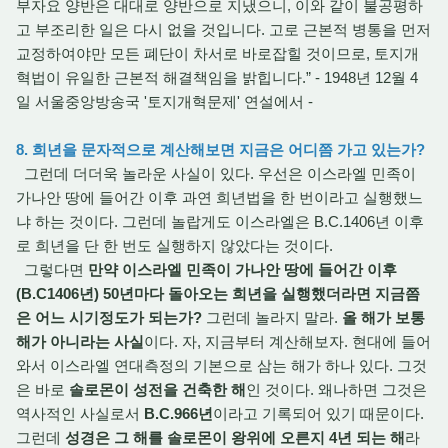
부자요 양반은 대대로 양반으로 지냈으니, 이와 같이 불공평하
고 부조리한 일은 다시 없을 것입니다. 고로 근본적 병통을 먼저
교정하여야만 모든 폐단이 차서로 바로잡힐 것이므로, 토지개
혁법이 유일한 근본적 해결책임을 밝힙니다.” - 1948년 12월 4
일 서울중앙방송국 '토지개혁문제' 연설에서 -
8. 희년을 문자적으로 계산해보면 지금은 어디쯤 가고 있는가?
그런데 더더욱 놀라운 사실이 있다. 우선은 이스라엘 민족이
가나안 땅에 들어간 이후 과연 희년법을 한 번이라고 실행했느
냐 하는 것이다. 그런데 놀랍게도 이스라엘은 B.C.1406년 이후
로 희년을 단 한 번도 실행하지 않았다는 것이다.
그렇다면
만약 이스라엘 민족이 가나안 땅에 들어간 이후
(B.C1406년) 50년마다 돌아오는 희년을 실행했더라면 지금쯤
은 어느 시기정도가 되는가?
그런데 놀라지 말라.
올 해가 보통
해가 아니라는 사실
이다. 자, 지금부터 계산해보자. 현대에 들어
와서 이스라엘 연대측정의 기본으로 삼는 해가 하나 있다. 그것
은 바로
솔로몬이 성전을 건축한 해
인 것이다. 왜나하면 그것은
역사적인 사실로서
B.C.966년
이라고 기록되어 있기 때문이다.
그런데
성경은 그 해를 솔로몬이 왕위에 오른지 4년 되는 해
라