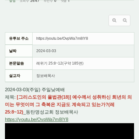
갈렙
조회 수
2647
추천 수
0
댓글
1
유투브 주소
https://youtu.be/OvpWa7m8IY8
날짜
2024-03-03
본문말씀
레위기 25:8~12(구약 185면)
설교자
정보배목사
2024-03-03(주일) 주일낮예배
제목:
[그리스도인의 율법관(18)] 예수께서 성취하신 희년의 의
미는 무엇이며 그 축복은 지금도 계속되고 있는가?(레
25:8~12)
_동탄명성교회 정보배목사
https://youtu.be/OvpWa7m8IY8