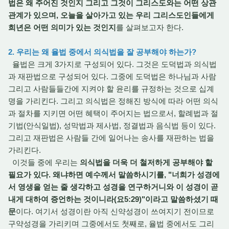
법은 왜 주어진 것인지 그리고 그것이 그리스도와는 어떤 상관
관계가 있으며, 오늘을 살아가고 있는 우리 그리스도인들에게
희년은 어떤 의미가 있는 것인지
를 살펴보고자 한다.
2. 우리는 왜 율법 중에서 의식법을 잘 공부해야 하는가?
율법은 크게 3가지로 구성되어 있다. 그것은 도덕법과 의식법
과 재판법으로 구성되어 있다. 그중에 도덕법은 하나님과 사람
그리고 사람들들간에 지켜야 할 윤리를 규정하는 것으로 십계
명을 가리킨다. 그리고 의식법은 정해진 방식에 따라 어떤 의식
과 절차를 지키면 어떤 혜택이 주어지는 법으로서, 할례법과 절
기법(안식일법), 성막법과 제사법, 정결법과 음식법 등이 있다.
그리고 재판법은 사람들 간에 일어나는 송사를 재판하는 법을
가리킨다.
이것들 중에 우리는
의식법을 더욱 더 철저하게 공부해야 할
필요가 있다. 왜냐하면 예수께서 말씀하시기를, "너희가 성경에
서 영생을 얻는 줄 생각하고 성경을 연구하거니와 이 성경이 곧
내게 대하여 증언하는 것이니라(요5:29)"이라고 말씀하셨기 때
문
이다. 여기서 성경이란 아직 신약성경이 쓰여지기 전이므로
구약성경을 가리키며 그중에서도 첫째로, 율법 중에서도 그리