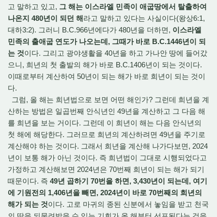
고 말하고 있고,
그 해는 이스라엘 민족이 애굽땅에서 탈출하여
나온지 480년이 되던 해
라고 말하고 있다는 사실이다(왕상6:1,
대하3:2). 그러니 B.C.966년에다가 480년을 더하면,
이스라엘
민족의 출애굽 연도가 나오는데, 그때가 바로 B.C.1446년이 되
는 것
이다. 그리고 광야생활을 40년을 하고 가나안 땅에 들어갔
으니, 희년의 첫 출발의 해가 바로 B.C.1406년이 되는 것이다.
이때로부터 계산하여 50년이 되는 해가 바로 희년이 되는 것이
다.
그럼, 올 해는 희년법으로 보면 어떤 해인가? 그런데 희년을 계
산하는 방법은 일곱번째 안식년인 49년을 계산하고 그 다음 해
를 희년을 보는 거이다. 그런데 이 희년이 해는 다음 안식년의
첫 해에 해당한다. 그러므로 희년의 계산하려면 49년을 주기로
계산해야 하는 것이다. 그래서 희년을 계산해 나가다보면, 2024
년이 보통 해가 아닌 것이다. 즉 희년법이 그대로 시행되었다고
가정하고 계산해보면 2024년은 70번째 희년이 되는 해가 되기
때문이다. 즉
49년 곱하기 70번을 하면, 3,430년이 되는데, 여기
에 기원전의 1,406년을 빼면, 2024년이 바로 70번째의 희년의
해가 되는 것
이다. 고로 마귀의 종된 신분에서 놓임을 받고 천국
의 땅을 되물려받을 수 있는 기회가 올 해부터 선포된다는 것을