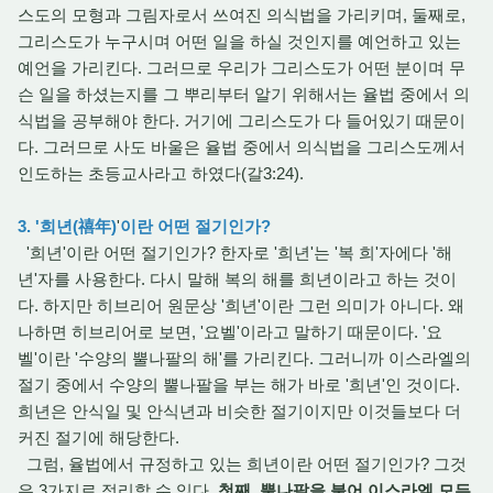
스도의 모형과 그림자로서 쓰여진 의식법을 가리키며, 둘째로,
그리스도가 누구시며 어떤 일을 하실 것인지를 예언하고 있는
예언을 가리킨다. 그러므로 우리가 그리스도가 어떤 분이며 무
슨 일을 하셨는지를 그 뿌리부터 알기 위해서는 율법 중에서 의
식법을 공부해야 한다. 거기에 그리스도가 다 들어있기 때문이
다. 그러므로 사도 바울은 율법 중에서 의식법을 그리스도께서
인도하는 초등교사라고 하였다(갈3:24).
3. '희년(禧年)
'
이란 어떤 절기인가?
'희년'이란 어떤 절기인가? 한자로 '희년'는 '복 희'자에다 '해
년'자를 사용한다. 다시 말해 복의 해를 희년이라고 하는 것이
다. 하지만 히브리어 원문상 '희년'이란 그런 의미가 아니다. 왜
나하면 히브리어로 보면, '요벨'이라고 말하기 때문이다. '요
벨'이란 '수양의 뿔나팔의 해'를 가리킨다. 그러니까 이스라엘의
절기 중에서 수양의 뿔나팔을 부는 해가 바로 '희년'인 것이다.
희년은 안식일 및 안식년과 비슷한 절기이지만 이것들보다 더
커진 절기에 해당한다.
그럼, 율법에서 규정하고 있는 희년이란 어떤 절기인가? 그것
은 3가지로 정리할 수 있다.
첫째, 뿔나팔을 불어 이스라엘 모든