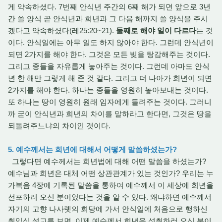
게 약속하셨다. 7번째 안식년 주간의 6째 해가 되면 앞으로 3년
간 쓸 양식 곧 안식년과 희년과 그 다음 해까지 쓸 양식을 주시
겠다고 약속하셨다(레25:20~21).
둘째로 해야 일이 다르다
는 것
이다. 안식일에는 아무 일도 하지 않아야 한다. 그런데 안식년이
되면 2가지를 해야 한다. 그것은 모든 빚을 탕감해주는 것이다.
그리고 종들을 자유롭게 놓아주는 것이다. 그런데 아마도 안식
년 한 해만 그렇게 해 준 것 같다. 그리고 더 나아가 희년이 되면
2가지를 해야 한다. 하나는 종들을 영원히 놓아보내는 것이다.
또 하나는 땅이 영원히 원래 임자에게 돌려주는 것이다. 그러니
까 굳이 안식년과 희년의 차이를 말하라고 한다면, 그것은 땅을
되돌려주느냐의 차이인 것이다.
5. 예수께서는 희년에 대해서 어떻게 말씀하셨는가?
그렇다면 예수께서는 희년법에 대해 어떤 말씀을 하셨는가?
예수님과 희년은 대체 어떤 상관관계가 있는 것인가? 우리는 누
가복음 4장에 기록된 말씀을 통하여 예수께서 이 세상에 희년을
선포하러 오신 분이었다는 것을 알 수 있다. 왜냐하면 예수께서
자기의 고향 나사렛의 회당에 가서 안식일에 처음으로 행하신
취임식 설교를 보면, 이제 예수께서 희년을 성취하러 오신 분이