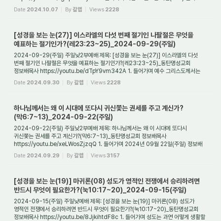
시간으로 저녁 7시, 이란이 자...
Date
2024.10.07
By
갈렙
Views
2228
[성경을 보는 눈(27)] 이스라엘의 다섯 번째 절기인 나팔절은 무엇을
예표하는 절기인가?(레23:23~25)_2024-09-29(주일)
2024-09-29(주일) 주일낮2부예배 제목: [성경을 보는 눈(27)] 이스라엘의 다섯
번째 절기인 나팔절은 무엇을 예표하는 절기인가?(레23:23~25)_동탄명성교회
정보배목사 https://youtu.be/dTpY9vm342A 1. 들어가며 예수 그리스도께서는
과연 언제 다시 오실까? ...
Date
2024.09.30
By
갈렙
Views
2228
하나님께서는 왜 이 시대에 또다시 귀신쫓는 권세를 주고 계신가?
(막6:7~13)_2024-09-22(주일)
2024-09-22(주일) 주일낮2부예배 제목: 하나님께서는 왜 이 시대에 또다시
귀신쫓는 권세를 주고 계신가?(막6:7~13)_동탄명성교회 정보배목사
https://youtu.be/xeLWosZjzqQ 1. 들어가며 2024년 09월 22일(주일) 정보배
목사
Date
2024.09.29
By
갈렙
Views
3157
[성경을 보는 눈(19)] 마귀론(08) 성도가 영적인 전쟁에서 승리하려면
반드시 무엇이 필요한가?(눅10:17~20)_2024-09-15(주일)
2024-09-15(주일) 주일낮예배 제목: [성경을 보는 눈(19)] 마귀론(08) 성도가
영적인 전쟁에서 승리하려면 반드시 무엇이 필요한가?(눅10:17~20)_동탄명성교회
정보배목사 https://youtu.be/8JjkihtdF8c 1. 들어가며 성도는 과연 어떻게 생활할