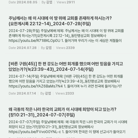
적그리스도에 의한 대환난이 시작될 것...
Date
2024.08.05
By
갈렙
Views
2911
주님께서는 왜 이 시대에 이 땅 위에 교회를 존재하게 하시는가?
(요한계시록 22:12~14)_2024-07-28(주일)
2024-07-28(주일) 주일낮예배 제목: 주님께서는 왜 이 시대에 이 땅 위에 교회를
존재하게 하시는가?(요한계시록 22:12~14)_동탄명성교회 정보배목사
https://youtu.be/R71l8KLOp0U 1. 들어가며 우리가 사는 이 세상은 계절들이
있다. 봄과 여름, 가을과 겨울...
Date
2024.07.28
By
갈렙
Views
2339
[바른 구원(45)] 한 편 강도는 어떤 회개를 했으며 어떤 믿음을 가지고
있었는가?(눅23:39~43)_2024-07-14(주일)
2024-07-14(주일) 주일낮예배 제목: [바른 구원(45)] 한 편 강도는 어떤 회개를
했으며 어떤 믿음을 가지고 있었는가?(눅23:39~43)_동탄명성교회 정보배목사
https://youtu.be/YAZ6BaMs7N4 1. 들어가며 누가 과연 천국에 들어가는가?
그것을 아는 것은 실로 우...
Date
2024.07.14
By
갈렙
Views
2333
왜 극동의 작은 나라 한국의 교회가 이 시대에 희망이 되고 있는가?
(창10:21~31)_2024-07-07(주일)
2024-07-07(주일) 주일낮예배 제목: 왜 극동의 작은 나라 한국의 교회가 이 시대에
희망이 되고 있는가?(창10:21~31)_동탄명성교회 정보배목사
https://youtu.be/FVvoG0YNL-c 1. 들어가며 한국은 이 땅에 선교사가 들어오기
전까지 반만년의 역사를 가진 나라...