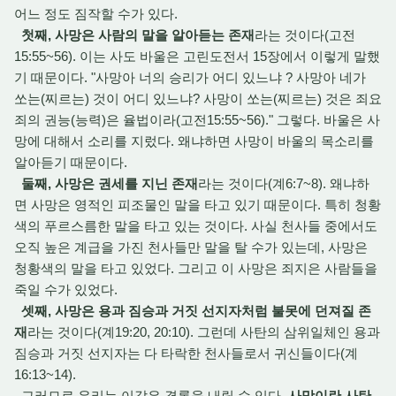
어느 정도 짐작할 수가 있다.
첫째, 사망은 사람의 말을 알아듣는 존재
라는 것이다(고전
15:55~56). 이는 사도 바울은 고린도전서 15장에서 이렇게 말했
기 때문이다. "사망아 너의 승리가 어디 있느냐 ? 사망아 네가
쏘는(찌르는) 것이 어디 있느냐? 사망이 쏘는(찌르는) 것은 죄요
죄의 권능(능력)은 율법이라(고전15:55~56)." 그렇다. 바울은 사
망에 대해서 소리를 지렀다. 왜냐하면 사망이 바울의 목소리를
알아듣기 때문이다.
둘째, 사망은 권세를 지닌 존재
라는 것이다(계6:7~8). 왜냐하
면 사망은 영적인 피조물인 말을 타고 있기 때문이다. 특히 청황
색의 푸르스름한 말을 타고 있는 것이다. 사실 천사들 중에서도
오직 높은 계급을 가진 천사들만 말을 탈 수가 있는데, 사망은
청황색의 말을 타고 있었다. 그리고 이 사망은 죄지은 사람들을
죽일 수가 있었다.
셋째, 사망은 용과 짐승과 거짓 선지자처럼 불못에 던져질 존
재
라는 것이다(계19:20, 20:10). 그런데 사탄의 삼위일체인 용과
짐승과 거짓 선지자는 다 타락한 천사들로서 귀신들이다(계
16:13~14).
그러므로 우리는 이같은 결론을 내릴 수 있다.
사망이란 사탄