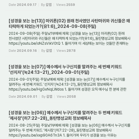
때에 신앙생활...
Date
2024.09.17
By
갈렙
Views
2559
[성경을 보는 눈(13)] 마귀론(02) 원래 천사였던 사탄마귀와 귀신들은 왜
타락하게 되었는가?(유1:6)_2024-09-08(주일)
2024-09-08(주일) 주일낮1부예배 제목: [성경을 보는 눈(13)] 마귀론(02) 원래
천사였던 사탄마귀와 귀신들은 왜 타락하게 되었는가?(유1:6)_동탄명성교회 정보배목사
https://youtu.be/oNZsVikV0tQ 1. 들어가며 이 세상에는 보이는 것들만 존재하는
것이 아니...
Date
2024.09.16
By
갈렙
Views
2878
[성경을 보는 눈(07)] 예수께서 누구신지를 알려주는 세 번째 키워드
'선지자'(눅24:13~21)_2024-09-01(주일)
2024-09-01(주일) 주일낮예배 제목: [성경을 보는 눈(07)] 예수께서 누구신지를
알려주는 세 번째 키워드 '선지자'(눅24:13~21)_동탄명성교회 정보배목사
https://youtu.be/HgGxNqLWdos 1. 들어가며 성경은 오직 예수님 한 분에 관한
기록이라고 할 수 있다. ...
Date
2024.09.01
By
갈렙
Views
2058
[성경을 보는 눈(06)] 예수께서 누구신지를 알려주는 두 번째 키워드
‘제사장'(히7:22~28)_동탄명성교회 정보배목사
2024-08-25(주일) 주일낮1부예배 제목: [성경을 보는 눈(06)] 예수께서 누구신지를
알려주는 두 번째 키워드 ‘제사장'(히7:22~28)_동탄명성교회 정보배목사
https://youtu.be/xxp90A6Tn3A 1. 들어가며 우리가 성경을 보는 이유는