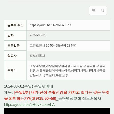
유투브 주소
https://youtu.be/5RovxLouEhA
날짜
2024-03-31
본문말씀
고린도전서 15:50~58(신약 284면)
설교자
정보배목사
소생과부활,예수님의부활과성도의부활,부활의몸,부활의
주제어
영광,부활체를입어야하는이유,생명과사망,사망의세력을
잡은자,사망의실체,부활신앙
2024-03-31(주일) 주일낮예배
제목:
[주일1부] 내가 진정 부활신앙을 가지고 있다는 것은 무엇
을 의미하는가?(고전15:50~58)
_동탄명성교회 정보배목사
https://youtu.be/5RovxLouEhA