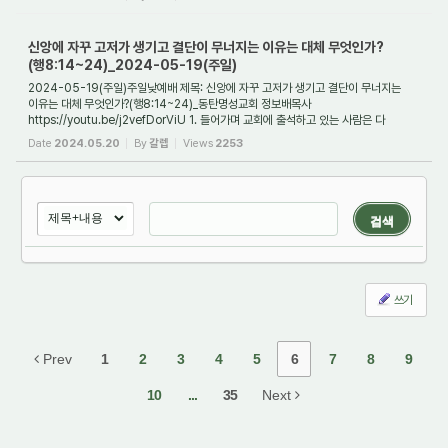
신앙에 자꾸 고저가 생기고 결단이 무너지는 이유는 대체 무엇인가?
(행8:14~24)_2024-05-19(주일)
2024-05-19(주일)주일낮예배 제목: 신앙에 자꾸 고저가 생기고 결단이 무너지는
이유는 대체 무엇인가?(행8:14~24)_동탄명성교회 정보배목사
https://youtu.be/j2vefDorViU 1. 들어가며 교회에 출석하고 있는 사람은 다
구원받은 것일까? 예전부터 장로교에서...
Date
2024.05.20
By
갈렙
Views
2253
검색
쓰기
Prev
1
2
3
4
5
6
7
8
9
10
...
35
Next