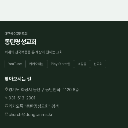
대한예수교장로회
동탄명성교회
회개와 천국복음을 온 세상에 전하는 교회
YouTube
카카오채널
Play Store 앱
쇼핑몰
선교회
찾아오시는 길
경기도 화성시 동탄구 동탄반석로 120 8층
031-613-2001
카카오톡 "
동탄명성교회
" 검색
church@dongtanms.kr