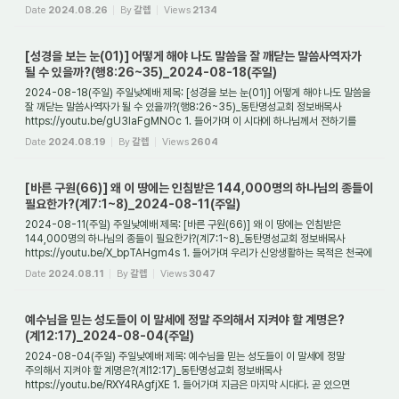
무엇인가? 그것은 성경에서 영...
Date
2024.08.26
By
갈렙
Views
2134
[성경을 보는 눈(01)] 어떻게 해야 나도 말씀을 잘 깨닫는 말씀사역자가
될 수 있을까?(행8:26~35)_2024-08-18(주일)
2024-08-18(주일) 주일낮예배 제목: [성경을 보는 눈(01)] 어떻게 해야 나도 말씀을
잘 깨닫는 말씀사역자가 될 수 있을까?(행8:26~35)_동탄명성교회 정보배목사
https://youtu.be/gU3laFgMNOc 1. 들어가며 이 시대에 하나님께서 전하기를
기뻐하시는 복음은 ...
Date
2024.08.19
By
갈렙
Views
2604
[바른 구원(66)] 왜 이 땅에는 인침받은 144,000명의 하나님의 종들이
필요한가?(계7:1~8)_2024-08-11(주일)
2024-08-11(주일) 주일낮예배 제목: [바른 구원(66)] 왜 이 땅에는 인침받은
144,000명의 하나님의 종들이 필요한가?(계7:1~8)_동탄명성교회 정보배목사
https://youtu.be/X_bpTAHgm4s 1. 들어가며 우리가 신앙생활하는 목적은 천국에
들어가기 위함이다. 그것...
Date
2024.08.11
By
갈렙
Views
3047
예수님을 믿는 성도들이 이 말세에 정말 주의해서 지켜야 할 계명은?
(계12:17)_2024-08-04(주일)
2024-08-04(주일) 주일낮예배 제목: 예수님을 믿는 성도들이 이 말세에 정말
주의해서 지켜야 할 계명은?(계12:17)_동탄명성교회 정보배목사
https://youtu.be/RXY4RAgfjXE 1. 들어가며 지금은 마지막 시대다. 곧 있으면