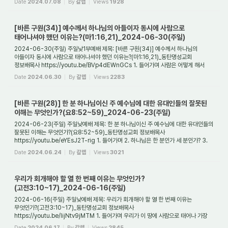
Date
2024.07.08
By
갈렙
Views
1928
[바른 구원(34)] 예수께서 하나님의 아들이자 동시에 사람으로
태어나셔야 했던 이유는?(마1:16,21)_2024-06-30(주일)
2024-06-30(주일) 주일낮1부예배 제목: [바른 구원(34)] 예수께서 하나님의
아들이자 동시에 사람으로 태어나셔야 했던 이유는?(마1:16,21)_동탄명성교회
정보배목사 https://youtu.be/BVp4dEWnGCs 1. 들어가며 사람은 어떻게 해서
구원을 받을 수 있는가? 사...
Date
2024.06.30
By
갈렙
Views
2283
[바른 구원(28)] 한 분 하나님이신 주 예수님에 대한 유대인들의 잘못된
이해는 무엇인가?(요8:52~59)_2024-06-23(주일)
2024-06-23(주일) 주일낮예배 제목: 한 분 하나님이신 주 예수님에 대한 유대인들의
잘못된 이해는 무엇인가?(요8:52~59)_동탄명성교회 정보배목사
https://youtu.be/eYEsJ2T-rig 1. 들어가며 2. 하나님은 한 분인가 세 분인가? 3.
어떻게 해서 삼위일체 하나...
Date
2024.06.24
By
갈렙
Views
3021
우리가 회개해야 할 열 한 번째 이유는 무엇인가?
(고전3:10~17)_2024-06-16(주일)
2024-06-16(주일) 주일낮예배 제목: 우리가 회개해야 할 열 한 번째 이유는
무엇인가?(고전3:10~17)_동탄명성교회 정보배목사
https://youtu.be/IijNtv9jMTM 1. 들어가며 우리가 이 땅에 사람으로 태어나 가장
잘 한 일은 무엇인가? 그것은 우리가 예수님을 믿...
Date
2024.06.17
By
갈렙
Views
2845