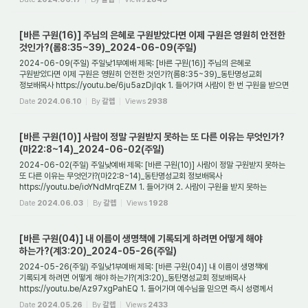
[바른 구원(16)] 주님의 은혜로 구원받았다면 이제 구원은 영원히 안전한
것인가?(롬8:35~39)_2024-06-09(주일)
2024-06-09(주일) 주일낮1부예배 제목: [바른 구원(16)] 주님의 은혜로
구원받았다면 이제 구원은 영원히 안전한 것인가?(롬8:35~39)_동탄명성교회
정보배목사 https://youtu.be/6ju5azDjIqk 1. 들어가며 사람이 한 번 구원을 받으면
영원히 구원을 받은 것인...
Date
2024.06.10
By
갈렙
Views
2938
[바른 구원(10)] 사람이 정말 구원받지 못하는 또 다른 이유는 무엇인가?
(마22:8~14)_2024-06-02(주일)
2024-06-02(주일) 주일낮예배 제목: [바른 구원(10)] 사람이 정말 구원받지 못하는
또 다른 이유는 무엇인가?(마22:8~14)_동탄명성교회 정보배목사
https://youtu.be/ioYNdMrqEZM 1. 들어가며 2. 사람이 구원을 받지 못하는
첫번째 이유는 무엇인가? 3. 사람이...
Date
2024.06.03
By
갈렙
Views
1928
[바른 구원(04)] 내 이름이 생명책에 기록되게 하려면 어떻게 해야
하는가?(계3:20)_2024-05-26(주일)
2024-05-26(주일) 주일낮1부예배 제목: [바른 구원(04)] 내 이름이 생명책에
기록되게 하려면 어떻게 해야 하는가?(계3:20)_동탄명성교회 정보배목사
https://youtu.be/Az97xgPahEQ 1. 들어가며 예수님을 믿으면 즉시 성령께서
내주하시는가? 그리고 예수믿으...
Date
2024.05.26
By
갈렙
Views
2433