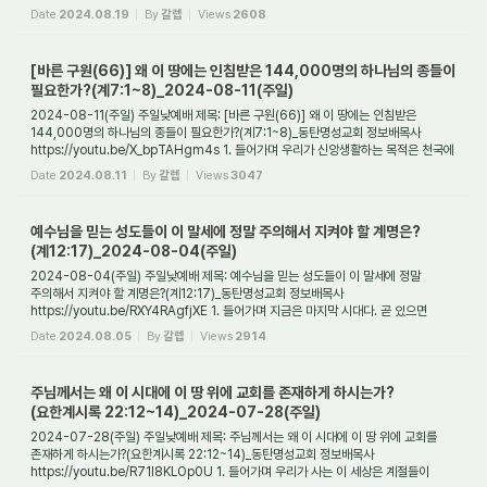
기뻐하시는 복음은 ...
Date
2024.08.19
By
갈렙
Views
2608
[바른 구원(66)] 왜 이 땅에는 인침받은 144,000명의 하나님의 종들이
필요한가?(계7:1~8)_2024-08-11(주일)
2024-08-11(주일) 주일낮예배 제목: [바른 구원(66)] 왜 이 땅에는 인침받은
144,000명의 하나님의 종들이 필요한가?(계7:1~8)_동탄명성교회 정보배목사
https://youtu.be/X_bpTAHgm4s 1. 들어가며 우리가 신앙생활하는 목적은 천국에
들어가기 위함이다. 그것...
Date
2024.08.11
By
갈렙
Views
3047
예수님을 믿는 성도들이 이 말세에 정말 주의해서 지켜야 할 계명은?
(계12:17)_2024-08-04(주일)
2024-08-04(주일) 주일낮예배 제목: 예수님을 믿는 성도들이 이 말세에 정말
주의해서 지켜야 할 계명은?(계12:17)_동탄명성교회 정보배목사
https://youtu.be/RXY4RAgfjXE 1. 들어가며 지금은 마지막 시대다. 곧 있으면
적그리스도에 의한 대환난이 시작될 것...
Date
2024.08.05
By
갈렙
Views
2914
주님께서는 왜 이 시대에 이 땅 위에 교회를 존재하게 하시는가?
(요한계시록 22:12~14)_2024-07-28(주일)
2024-07-28(주일) 주일낮예배 제목: 주님께서는 왜 이 시대에 이 땅 위에 교회를
존재하게 하시는가?(요한계시록 22:12~14)_동탄명성교회 정보배목사
https://youtu.be/R71l8KLOp0U 1. 들어가며 우리가 사는 이 세상은 계절들이