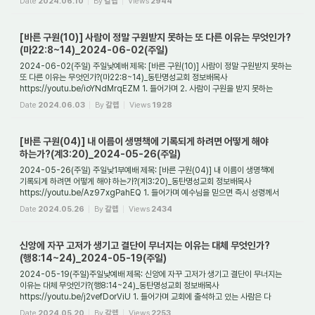
Date
2024.06.10
By
갈렙
Views
2944
[바른 구원(10)] 사람이 정말 구원받지 못하는 또 다른 이유는 무엇인가?
(마22:8~14)_2024-06-02(주일)
2024-06-02(주일) 주일낮예배 제목: [바른 구원(10)] 사람이 정말 구원받지 못하는
또 다른 이유는 무엇인가?(마22:8~14)_동탄명성교회 정보배목사
https://youtu.be/ioYNdMrqEZM 1. 들어가며 2. 사람이 구원을 받지 못하는
첫번째 이유는 무엇인가? 3. 사람이...
Date
2024.06.03
By
갈렙
Views
1928
[바른 구원(04)] 내 이름이 생명책에 기록되게 하려면 어떻게 해야
하는가?(계3:20)_2024-05-26(주일)
2024-05-26(주일) 주일낮1부예배 제목: [바른 구원(04)] 내 이름이 생명책에
기록되게 하려면 어떻게 해야 하는가?(계3:20)_동탄명성교회 정보배목사
https://youtu.be/Az97xgPahEQ 1. 들어가며 예수님을 믿으면 즉시 성령께서
내주하시는가? 그리고 예수믿으...
Date
2024.05.26
By
갈렙
Views
2434
신앙에 자꾸 고저가 생기고 결단이 무너지는 이유는 대체 무엇인가?
(행8:14~24)_2024-05-19(주일)
2024-05-19(주일)주일낮예배 제목: 신앙에 자꾸 고저가 생기고 결단이 무너지는
이유는 대체 무엇인가?(행8:14~24)_동탄명성교회 정보배목사
https://youtu.be/j2vefDorViU 1. 들어가며 교회에 출석하고 있는 사람은 다
구원받은 것일까? 예전부터 장로교에서...
Date
2024.05.20
By
갈렙
Views
2253