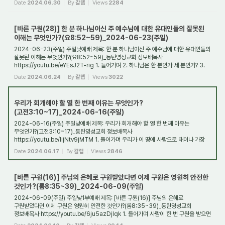
Date
2024.06.30
By
갈렙
Views
2284
[바른 구원(28)] 한 분 하나님이신 주 예수님에 대한 유대인들의 잘못된
이해는 무엇인가?(요8:52~59)_2024-06-23(주일)
2024-06-23(주일) 주일낮예배 제목: 한 분 하나님이신 주 예수님에 대한 유대인들의
잘못된 이해는 무엇인가?(요8:52~59)_동탄명성교회 정보배목사
https://youtu.be/eYEsJ2T-rig 1. 들어가며 2. 하나님은 한 분인가 세 분인가? 3.
어떻게 해서 삼위일체 하나...
Date
2024.06.24
By
갈렙
Views
3022
우리가 회개해야 할 열 한 번째 이유는 무엇인가?
(고전3:10~17)_2024-06-16(주일)
2024-06-16(주일) 주일낮예배 제목: 우리가 회개해야 할 열 한 번째 이유는
무엇인가?(고전3:10~17)_동탄명성교회 정보배목사
https://youtu.be/IijNtv9jMTM 1. 들어가며 우리가 이 땅에 사람으로 태어나 가장
잘 한 일은 무엇인가? 그것은 우리가 예수님을 믿...
Date
2024.06.17
By
갈렙
Views
2846
[바른 구원(16)] 주님의 은혜로 구원받았다면 이제 구원은 영원히 안전한
것인가?(롬8:35~39)_2024-06-09(주일)
2024-06-09(주일) 주일낮1부예배 제목: [바른 구원(16)] 주님의 은혜로
구원받았다면 이제 구원은 영원히 안전한 것인가?(롬8:35~39)_동탄명성교회
정보배목사 https://youtu.be/6ju5azDjIqk 1. 들어가며 사람이 한 번 구원을 받으면
영원히 구원을 받은 것인...