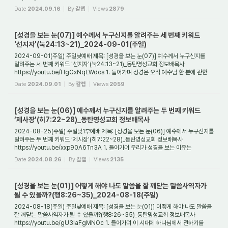
것이 아니...
Date
2024.09.16
By
갈렙
Views
2879
[성경을 보는 눈(07)] 예수께서 누구신지를 알려주는 세 번째 키워드
'선지자'(눅24:13~21)_2024-09-01(주일)
2024-09-01(주일) 주일낮예배 제목: [성경을 보는 눈(07)] 예수께서 누구신지를
알려주는 세 번째 키워드 '선지자'(눅24:13~21)_동탄명성교회 정보배목사
https://youtu.be/HgGxNqLWdos 1. 들어가며 성경은 오직 예수님 한 분에 관한
기록이라고 할 수 있다. ...
Date
2024.09.01
By
갈렙
Views
2059
[성경을 보는 눈(06)] 예수께서 누구신지를 알려주는 두 번째 키워드
‘제사장'(히7:22~28)_동탄명성교회 정보배목사
2024-08-25(주일) 주일낮1부예배 제목: [성경을 보는 눈(06)] 예수께서 누구신지를
알려주는 두 번째 키워드 ‘제사장'(히7:22~28)_동탄명성교회 정보배목사
https://youtu.be/xxp90A6Tn3A 1. 들어가며 우리가 성경을 보는 이유는
무엇인가? 그것은 성경에서 영...
Date
2024.08.26
By
갈렙
Views
2135
[성경을 보는 눈(01)] 어떻게 해야 나도 말씀을 잘 깨닫는 말씀사역자가
될 수 있을까?(행8:26~35)_2024-08-18(주일)
2024-08-18(주일) 주일낮예배 제목: [성경을 보는 눈(01)] 어떻게 해야 나도 말씀을
잘 깨닫는 말씀사역자가 될 수 있을까?(행8:26~35)_동탄명성교회 정보배목사
https://youtu.be/gU3laFgMNOc 1. 들어가며 이 시대에 하나님께서 전하기를