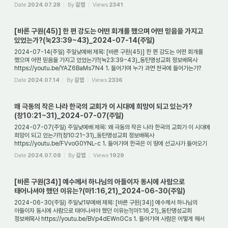
있다. 봄과 여름, 가을과 겨울...
Date
2024.07.28
By
갈렙
Views
2341
[바른 구원(45)] 한 편 강도는 어떤 회개를 했으며 어떤 믿음을 가지고
있었는가?(눅23:39~43)_2024-07-14(주일)
2024-07-14(주일) 주일낮예배 제목: [바른 구원(45)] 한 편 강도는 어떤 회개를
했으며 어떤 믿음을 가지고 있었는가?(눅23:39~43)_동탄명성교회 정보배목사
https://youtu.be/YAZ6BaMs7N4 1. 들어가며 누가 과연 천국에 들어가는가?
그것을 아는 것은 실로 우...
Date
2024.07.14
By
갈렙
Views
2336
왜 극동의 작은 나라 한국의 교회가 이 시대에 희망이 되고 있는가?
(창10:21~31)_2024-07-07(주일)
2024-07-07(주일) 주일낮예배 제목: 왜 극동의 작은 나라 한국의 교회가 이 시대에
희망이 되고 있는가?(창10:21~31)_동탄명성교회 정보배목사
https://youtu.be/FVvoG0YNL-c 1. 들어가며 한국은 이 땅에 선교사가 들어오기
전까지 반만년의 역사를 가진 나라...
Date
2024.07.08
By
갈렙
Views
1929
[바른 구원(34)] 예수께서 하나님의 아들이자 동시에 사람으로
태어나셔야 했던 이유는?(마1:16,21)_2024-06-30(주일)
2024-06-30(주일) 주일낮1부예배 제목: [바른 구원(34)] 예수께서 하나님의
아들이자 동시에 사람으로 태어나셔야 했던 이유는?(마1:16,21)_동탄명성교회
정보배목사 https://youtu.be/BVp4dEWnGCs 1. 들어가며 사람은 어떻게 해서
구원을 받을 수 있는가? 사...