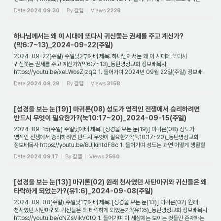
과연 언제 다시 오실까? ...
Date
2024.09.30
By
갈렙
Views
2228
하나님께서는 왜 이 시대에 또다시 귀신쫓는 권세를 주고 계신가?
(막6:7~13)_2024-09-22(주일)
2024-09-22(주일) 주일낮2부예배 제목: 하나님께서는 왜 이 시대에 또다시
귀신쫓는 권세를 주고 계신가?(막6:7~13)_동탄명성교회 정보배목사
https://youtu.be/xeLWosZjzqQ 1. 들어가며 2024년 09월 22일(주일) 정보배
목사
Date
2024.09.29
By
갈렙
Views
3158
[성경을 보는 눈(19)] 마귀론(08) 성도가 영적인 전쟁에서 승리하려면
반드시 무엇이 필요한가?(눅10:17~20)_2024-09-15(주일)
2024-09-15(주일) 주일낮예배 제목: [성경을 보는 눈(19)] 마귀론(08) 성도가
영적인 전쟁에서 승리하려면 반드시 무엇이 필요한가?(눅10:17~20)_동탄명성교회
정보배목사 https://youtu.be/8JjkihtdF8c 1. 들어가며 성도는 과연 어떻게 생활할
때에 신앙생활...
Date
2024.09.17
By
갈렙
Views
2560
[성경을 보는 눈(13)] 마귀론(02) 원래 천사였던 사탄마귀와 귀신들은 왜
타락하게 되었는가?(유1:6)_2024-09-08(주일)
2024-09-08(주일) 주일낮1부예배 제목: [성경을 보는 눈(13)] 마귀론(02) 원래
천사였던 사탄마귀와 귀신들은 왜 타락하게 되었는가?(유1:6)_동탄명성교회 정보배목사
https://youtu.be/oNZsVikV0tQ 1. 들어가며 이 세상에는 보이는 것들만 존재하는