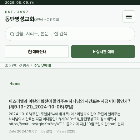
2026. 08. 09. (일)
·
Sketchbook5, 스케치북5
EST. 2007
동탄명성교회
대한예수교장로회
예배안내
실시간 예배
Sketchbook5, 스케치북5
홈
인터넷 방송
주일낮예배
Home
이스라엘과 이란의 확전이 알려주는 하나님의 시간표는 지금 어디쯤인가?
(계9:13~21)_2024-10-06(주일)
2024-10-06(주일) 주일낮2부예배 제목: 이스라엘과 이란의 확전이 알려주는
하나님의 시간표는 지금 어디쯤인가?(계9:13~21)_동탄명성교회 정보배목사
https://youtu.be/rglqKm2eyWE 1. 들어가며 지난 10월 2일 이란(Iran) 현지
시간으로 저녁 7시, 이란이 자...
Date
2024.10.07
By
갈렙
Views
2228