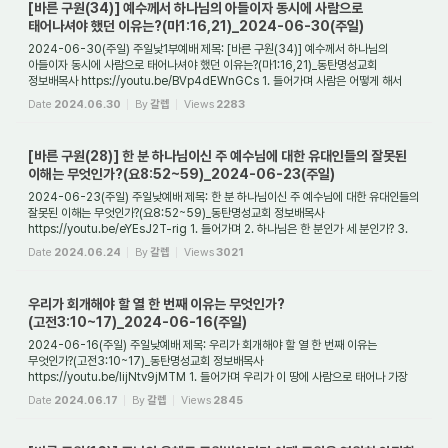
[바른 구원(34)] 예수께서 하나님의 아들이자 동시에 사람으로
태어나셔야 했던 이유는?(마1:16,21)_2024-06-30(주일)
2024-06-30(주일) 주일낮1부예배 제목: [바른 구원(34)] 예수께서 하나님의
아들이자 동시에 사람으로 태어나셔야 했던 이유는?(마1:16,21)_동탄명성교회
정보배목사 https://youtu.be/BVp4dEWnGCs 1. 들어가며 사람은 어떻게 해서
구원을 받을 수 있는가? 사...
Date
2024.06.30
By
갈렙
Views
2283
[바른 구원(28)] 한 분 하나님이신 주 예수님에 대한 유대인들의 잘못된
이해는 무엇인가?(요8:52~59)_2024-06-23(주일)
2024-06-23(주일) 주일낮예배 제목: 한 분 하나님이신 주 예수님에 대한 유대인들의
잘못된 이해는 무엇인가?(요8:52~59)_동탄명성교회 정보배목사
https://youtu.be/eYEsJ2T-rig 1. 들어가며 2. 하나님은 한 분인가 세 분인가? 3.
어떻게 해서 삼위일체 하나...
Date
2024.06.24
By
갈렙
Views
3021
우리가 회개해야 할 열 한 번째 이유는 무엇인가?
(고전3:10~17)_2024-06-16(주일)
2024-06-16(주일) 주일낮예배 제목: 우리가 회개해야 할 열 한 번째 이유는
무엇인가?(고전3:10~17)_동탄명성교회 정보배목사
https://youtu.be/IijNtv9jMTM 1. 들어가며 우리가 이 땅에 사람으로 태어나 가장
잘 한 일은 무엇인가? 그것은 우리가 예수님을 믿...
Date
2024.06.17
By
갈렙
Views
2845