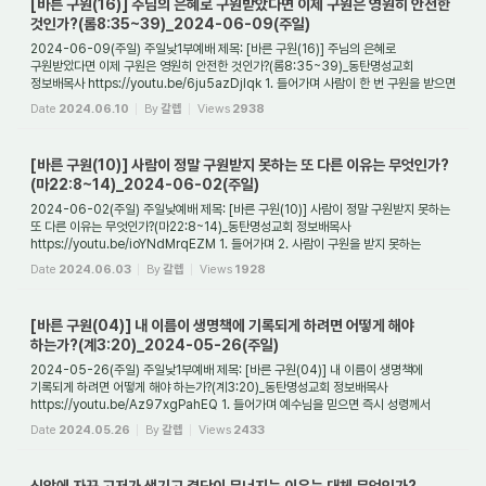
[바른 구원(16)] 주님의 은혜로 구원받았다면 이제 구원은 영원히 안전한
것인가?(롬8:35~39)_2024-06-09(주일)
2024-06-09(주일) 주일낮1부예배 제목: [바른 구원(16)] 주님의 은혜로
구원받았다면 이제 구원은 영원히 안전한 것인가?(롬8:35~39)_동탄명성교회
정보배목사 https://youtu.be/6ju5azDjIqk 1. 들어가며 사람이 한 번 구원을 받으면
영원히 구원을 받은 것인...
Date
2024.06.10
By
갈렙
Views
2938
[바른 구원(10)] 사람이 정말 구원받지 못하는 또 다른 이유는 무엇인가?
(마22:8~14)_2024-06-02(주일)
2024-06-02(주일) 주일낮예배 제목: [바른 구원(10)] 사람이 정말 구원받지 못하는
또 다른 이유는 무엇인가?(마22:8~14)_동탄명성교회 정보배목사
https://youtu.be/ioYNdMrqEZM 1. 들어가며 2. 사람이 구원을 받지 못하는
첫번째 이유는 무엇인가? 3. 사람이...
Date
2024.06.03
By
갈렙
Views
1928
[바른 구원(04)] 내 이름이 생명책에 기록되게 하려면 어떻게 해야
하는가?(계3:20)_2024-05-26(주일)
2024-05-26(주일) 주일낮1부예배 제목: [바른 구원(04)] 내 이름이 생명책에
기록되게 하려면 어떻게 해야 하는가?(계3:20)_동탄명성교회 정보배목사
https://youtu.be/Az97xgPahEQ 1. 들어가며 예수님을 믿으면 즉시 성령께서
내주하시는가? 그리고 예수믿으...
Date
2024.05.26
By
갈렙
Views
2433