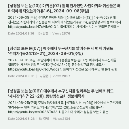
[성경을 보는 눈(13)] 마귀론(02) 원래 천사였던 사탄마귀와 귀신들은 왜
타락하게 되었는가?(유1:6)_2024-09-08(주일)
2024-09-08(주일) 주일낮1부예배 제목: [성경을 보는 눈(13)] 마귀론(02) 원래
천사였던 사탄마귀와 귀신들은 왜 타락하게 되었는가?(유1:6)_동탄명성교회 정보배목사
https://youtu.be/oNZsVikV0tQ 1. 들어가며 이 세상에는 보이는 것들만 존재하는
것이 아니...
Date
2024.09.16
By
갈렙
Views
2876
[성경을 보는 눈(07)] 예수께서 누구신지를 알려주는 세 번째 키워드
'선지자'(눅24:13~21)_2024-09-01(주일)
2024-09-01(주일) 주일낮예배 제목: [성경을 보는 눈(07)] 예수께서 누구신지를
알려주는 세 번째 키워드 '선지자'(눅24:13~21)_동탄명성교회 정보배목사
https://youtu.be/HgGxNqLWdos 1. 들어가며 성경은 오직 예수님 한 분에 관한
기록이라고 할 수 있다. ...
Date
2024.09.01
By
갈렙
Views
2057
[성경을 보는 눈(06)] 예수께서 누구신지를 알려주는 두 번째 키워드
‘제사장'(히7:22~28)_동탄명성교회 정보배목사
2024-08-25(주일) 주일낮1부예배 제목: [성경을 보는 눈(06)] 예수께서 누구신지를
알려주는 두 번째 키워드 ‘제사장'(히7:22~28)_동탄명성교회 정보배목사
https://youtu.be/xxp90A6Tn3A 1. 들어가며 우리가 성경을 보는 이유는
무엇인가? 그것은 성경에서 영...
Date
2024.08.26
By
갈렙
Views
2134