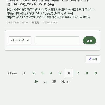
신앙에 자꾸 고저가 생기고 결단이 무너지는 이유는 대체 무엇인가?
(행8:14~24)_2024-05-19(주일)
2024-05-19(주일)주일낮예배 제목: 신앙에 자꾸 고저가 생기고 결단이 무너지는
이유는 대체 무엇인가?(행8:14~24)_동탄명성교회 정보배목사
https://youtu.be/j2vefDorViU 1. 들어가며 교회에 출석하고 있는 사람은 다
구원받은 것일까? 예전부터 장로교에서...
Date
2024.05.20
By
갈렙
Views
2253
검색
쓰기
Prev
1
2
3
4
5
6
7
8
9
10
...
35
Next