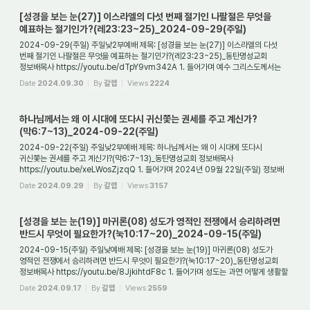
[성경을 보는 눈(27)] 이스라엘의 다섯 번째 절기인 나팔절은 무엇을
예표하는 절기인가?(레23:23~25)_2024-09-29(주일)
2024-09-29(주일) 주일낮2부예배 제목: [성경을 보는 눈(27)] 이스라엘의 다섯
번째 절기인 나팔절은 무엇을 예표하는 절기인가?(레23:23~25)_동탄명성교회
정보배목사 https://youtu.be/dTpY9vm342A 1. 들어가며 예수 그리스도께서는
과연 언제 다시 오실까? ...
Date
2024.09.30
By
갈렙
Views
2224
하나님께서는 왜 이 시대에 또다시 귀신쫓는 권세를 주고 계신가?
(막6:7~13)_2024-09-22(주일)
2024-09-22(주일) 주일낮2부예배 제목: 하나님께서는 왜 이 시대에 또다시
귀신쫓는 권세를 주고 계신가?(막6:7~13)_동탄명성교회 정보배목사
https://youtu.be/xeLWosZjzqQ 1. 들어가며 2024년 09월 22일(주일) 정보배
목사
Date
2024.09.29
By
갈렙
Views
3157
[성경을 보는 눈(19)] 마귀론(08) 성도가 영적인 전쟁에서 승리하려면
반드시 무엇이 필요한가?(눅10:17~20)_2024-09-15(주일)
2024-09-15(주일) 주일낮예배 제목: [성경을 보는 눈(19)] 마귀론(08) 성도가
영적인 전쟁에서 승리하려면 반드시 무엇이 필요한가?(눅10:17~20)_동탄명성교회
정보배목사 https://youtu.be/8JjkihtdF8c 1. 들어가며 성도는 과연 어떻게 생활할
때에 신앙생활...
Date
2024.09.17
By
갈렙
Views
2559