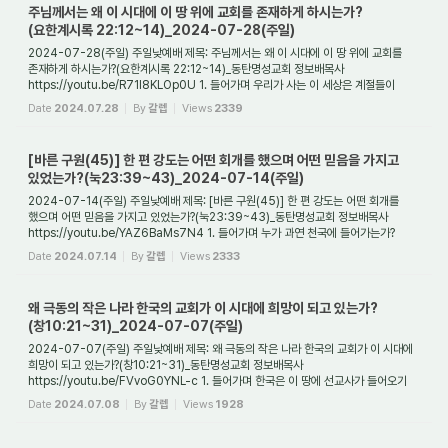
주님께서는 왜 이 시대에 이 땅 위에 교회를 존재하게 하시는가?
(요한계시록 22:12~14)_2024-07-28(주일)
2024-07-28(주일) 주일낮예배 제목: 주님께서는 왜 이 시대에 이 땅 위에 교회를
존재하게 하시는가?(요한계시록 22:12~14)_동탄명성교회 정보배목사
https://youtu.be/R71l8KLOp0U 1. 들어가며 우리가 사는 이 세상은 계절들이
있다. 봄과 여름, 가을과 겨울...
Date
2024.07.28
By
갈렙
Views
2339
[바른 구원(45)] 한 편 강도는 어떤 회개를 했으며 어떤 믿음을 가지고
있었는가?(눅23:39~43)_2024-07-14(주일)
2024-07-14(주일) 주일낮예배 제목: [바른 구원(45)] 한 편 강도는 어떤 회개를
했으며 어떤 믿음을 가지고 있었는가?(눅23:39~43)_동탄명성교회 정보배목사
https://youtu.be/YAZ6BaMs7N4 1. 들어가며 누가 과연 천국에 들어가는가?
그것을 아는 것은 실로 우...
Date
2024.07.14
By
갈렙
Views
2333
왜 극동의 작은 나라 한국의 교회가 이 시대에 희망이 되고 있는가?
(창10:21~31)_2024-07-07(주일)
2024-07-07(주일) 주일낮예배 제목: 왜 극동의 작은 나라 한국의 교회가 이 시대에
희망이 되고 있는가?(창10:21~31)_동탄명성교회 정보배목사
https://youtu.be/FVvoG0YNL-c 1. 들어가며 한국은 이 땅에 선교사가 들어오기
전까지 반만년의 역사를 가진 나라...
Date
2024.07.08
By
갈렙
Views
1928