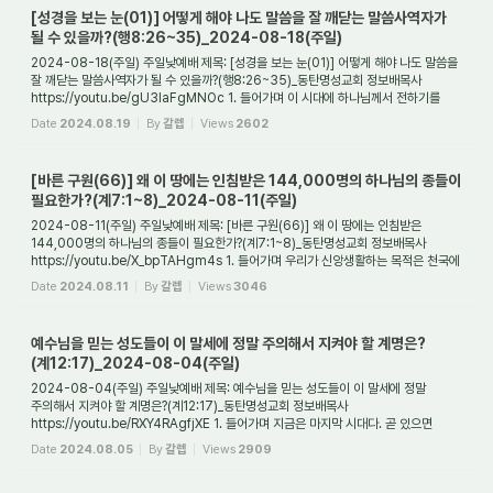
[성경을 보는 눈(01)] 어떻게 해야 나도 말씀을 잘 깨닫는 말씀사역자가
될 수 있을까?(행8:26~35)_2024-08-18(주일)
2024-08-18(주일) 주일낮예배 제목: [성경을 보는 눈(01)] 어떻게 해야 나도 말씀을
잘 깨닫는 말씀사역자가 될 수 있을까?(행8:26~35)_동탄명성교회 정보배목사
https://youtu.be/gU3laFgMNOc 1. 들어가며 이 시대에 하나님께서 전하기를
기뻐하시는 복음은 ...
Date
2024.08.19
By
갈렙
Views
2602
[바른 구원(66)] 왜 이 땅에는 인침받은 144,000명의 하나님의 종들이
필요한가?(계7:1~8)_2024-08-11(주일)
2024-08-11(주일) 주일낮예배 제목: [바른 구원(66)] 왜 이 땅에는 인침받은
144,000명의 하나님의 종들이 필요한가?(계7:1~8)_동탄명성교회 정보배목사
https://youtu.be/X_bpTAHgm4s 1. 들어가며 우리가 신앙생활하는 목적은 천국에
들어가기 위함이다. 그것...
Date
2024.08.11
By
갈렙
Views
3046
예수님을 믿는 성도들이 이 말세에 정말 주의해서 지켜야 할 계명은?
(계12:17)_2024-08-04(주일)
2024-08-04(주일) 주일낮예배 제목: 예수님을 믿는 성도들이 이 말세에 정말
주의해서 지켜야 할 계명은?(계12:17)_동탄명성교회 정보배목사
https://youtu.be/RXY4RAgfjXE 1. 들어가며 지금은 마지막 시대다. 곧 있으면
적그리스도에 의한 대환난이 시작될 것...
Date
2024.08.05
By
갈렙
Views
2909