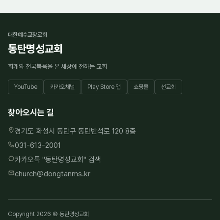
대한예수교장로회
동탄명성교회
회개와 천국복음을 온 세상에 전하는 교회
YouTube
카카오채널
Play Store 앱
쇼핑몰
선교회
찾아오시는 길
경기도 화성시 동탄구 동탄반석로 120 8층
031-613-2001
카카오톡 "
동탄명성교회
" 검색
church@dongtanms.kr
Copyright 2026 © 동탄명성교회