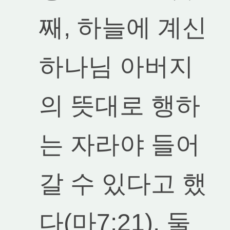
째, 하늘에 계신
하나님 아버지
의 뜻대로 행하
는 자라야 들어
갈 수 있다고 했
다(마7:21). 둘