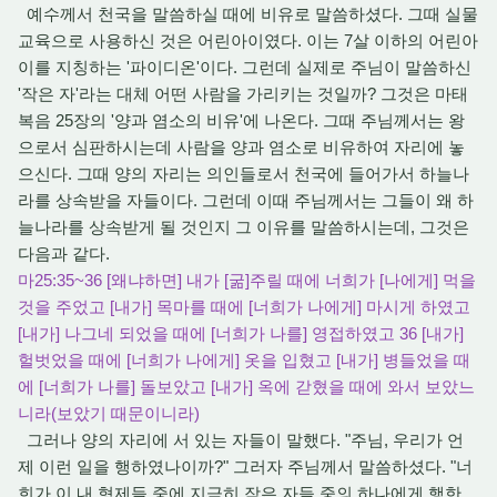
예수께서 천국을 말씀하실 때에 비유로 말씀하셨다. 그때 실물
교육으로 사용하신 것은 어린아이였다. 이는 7살 이하의 어린아
이를 지칭하는 '파이디온'이다. 그런데 실제로 주님이 말씀하신
'작은 자'라는 대체 어떤 사람을 가리키는 것일까? 그것은 마태
복음 25장의 '양과 염소의 비유'에 나온다. 그때 주님께서는 왕
으로서 심판하시는데 사람을 양과 염소로 비유하여 자리에 놓
으신다. 그때 양의 자리는 의인들로서 천국에 들어가서 하늘나
라를 상속받을 자들이다. 그런데 이때 주님께서는 그들이 왜 하
늘나라를 상속받게 될 것인지 그 이유를 말씀하시는데, 그것은
다음과 같다.
마25:35~36 [왜냐하면] 내가 [굶]주릴 때에 너희가 [나에게] 먹을
것을 주었고 [내가] 목마를 때에 [너희가 나에게] 마시게 하였고
[내가] 나그네 되었을 때에 [너희가 나를] 영접하였고 36 [내가]
헐벗었을 때에 [너희가 나에게] 옷을 입혔고 [내가] 병들었을 때
에 [너희가 나를] 돌보았고 [내가] 옥에 갇혔을 때에 와서 보았느
니라(보았기 때문이니라)
그러나 양의 자리에 서 있는 자들이 말했다. "주님, 우리가 언
제 이런 일을 행하였나이까?" 그러자 주님께서 말씀하셨다. "너
희가 이 내 형제들 중에 지극히 작은 자들 중의 하나에게 행한