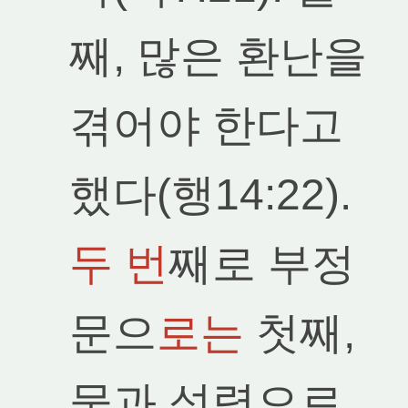
째, 많은 환난을
겪어야 한다고
했다(행14:22).
두 번
째로 부정
문으
로는
첫째,
물과 성령으로