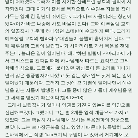
명이 더해졌다. 그러자 이를 시기한 산헤드린 공회의 핍박이 시
작되었다. 그때 자기의 출세를 목적으로 예수믿는 자들을 잡아
가두는 일에 한 청년이 뛰어든다. 그가 바로 사울이라는 청년이
었다(이가 바로 나중에 사도 바울이 된다). 그때 예루살렘 교회
의 일곱집사 가운데 하나였던 스데반이 순교하게 된다. 그러자
예루살렘 교회의 헬라파 유대인들이 뿔뿔히 흩어지게 된다. 그
때 예루살렘 교회의 빌립집사가 사마리아로 가서 복음을 전해
주는데, 놀라운 일이 일어난다. 왜냐하면 빌립이 사마리아에 가
서 그리스도를 전파할 때에 하나님께서 따르는 표적으로 그와
함께 하심으로, 그들에게 붙어있던 귀신들이 큰 소리로 떠나가
면서 많은 중풍병자가 나았고 못 걷는 장애인도 낫게 되는 일이
일어났기 때문이다. 그러자 그 성에 큰 기쁨이 일어나면서 예수
님을 믿는 자들이 발생한다. 그들 중에 많은 이들이 예수님을 믿
고 세례를 받았기 때문이다(행8:12~13).
그래서 빌립집사가 얼마나 영권을 가진 자였는지를 영안으로
진단해보았다. 그랬더니 그는 별 2개를 영적 계급으로 가지고
있었다. 그는 확실히 하나님께서 쓰시는 복음전파의 장군으로
보였다. 그는 로마장군복을 입고 있었기 때문이다. 특별히 그의
손바닦에서는 직경 4cm크기의 구멍이 나 있어서 거기에서 보