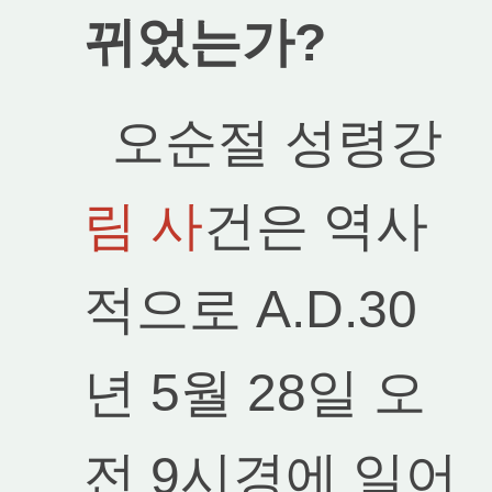
뀌었는가?
오순절 성령강
림 사
건은 역사
적으로 A.D.30
년 5월 28일 오
전 9시경에 일어