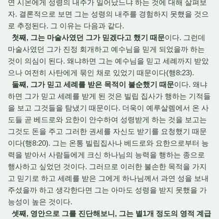
연 시몬에게 성령의 내주가 일어났느냐 하는 것에 대해 살펴보
자. 결론적으로 보면 그는 성령의 내주를 경험하지 못했을 것으
로 추정된다. 그 이유는 다음과 같다.
첫째, 그는 마술사였던 그가 믿겠다고 했기 때문
이다. 그런데
마술사였던 그가 진정 회개하고 예수님을 믿게 되었을까 하는
것이 의심이 된다. 왜냐하면 그는 예수님을 믿고 세례까지 받았
으나 여전히 사탄에게 묶인 채로 있었기 때문이다(행8:23).
둘째, 그가 믿고 세례를 받은 목적이 불순했기 때문
이다. 왜냐
하면 그가 믿고 세례를 받게 된 것은 빌립 집사가 행하는 기적들
을 보고 그것들을 탐냈기 때문이다. 더욱이 예루살렘에서 온 사
도들 곧 베드로와 요한이 안수하여 성령받게 하는 것을 보고는
그것도 돈을 주고 그러한 권세를 자신도 받기를 요청했기 때문
이다(행8:20). 그는 온통 빌립집사나 베드로와 요한으로부터 능
력을 받아서 사람들에게 크신 하나님의 능력을 행하는 종으로
행사하고 싶었던 것이다. 그러므로 이러한 불손한 목적을 가지
고 믿기로 하고 세례를 받은 그에게 하나님께서 과연 성을 보내
주셨을까 하고 생각한다면 그는 아마도 성령을 받지 못했을 가
능성이 높은 것이다.
셋째, 영안으로 그를 진단해보니, 그는 별1개 정도의 영적 계급