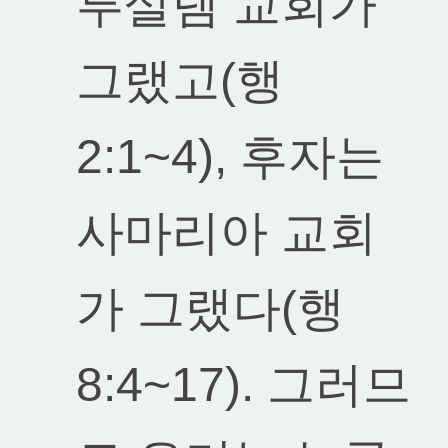
루살렘 교회가
그랬고(행
2:1~4), 후자는
사마리아 교회
가 그랬다(행
8:4~17). 그러므