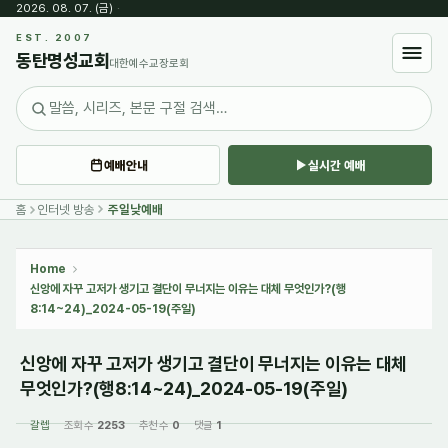
2026. 08. 07. (금)
·
Sketchbook5, 스케치북5
EST. 2007
동탄명성교회
대한예수교장로회
예배안내
실시간 예배
Sketchbook5, 스케치북5
홈
인터넷 방송
주일낮예배
Home
신앙에 자꾸 고저가 생기고 결단이 무너지는 이유는 대체 무엇인가?(행
8:14~24)_2024-05-19(주일)
신앙에 자꾸 고저가 생기고 결단이 무너지는 이유는 대체
무엇인가?(행8:14~24)_2024-05-19(주일)
갈렙
조회 수
2253
추천 수
0
댓글
1