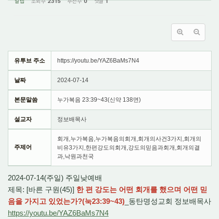
갈렙
조회 수
2315
추천 수
0
댓글
1
유투브 주소
https://youtu.be/YAZ6BaMs7N4
날짜
2024-07-14
본문말씀
누가복음 23:39~43(신약 138면)
설교자
정보배목사
회개,누가복음,누가복음의회개,회개의사건3가지,회개의
주제어
비유3가지,한편강도의회개,강도의믿음과회개,회개의결
과,낙원과천국
2024-07-14(주일) 주일낮예배
제목: [바른 구원(45)]
한 편 강도는 어떤 회개를 했으며 어떤 믿
음을 가지고 있었는가?(눅23:39~43)
_동탄명성교회 정보배목사
https://youtu.be/YAZ6BaMs7N4