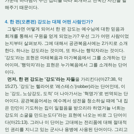
가운데 하나님이 주신 섭리를 따라 회개하고 천국간 사건을 말
해주기 때문이다.
4. 한 편(오른편) 강도는 대체 어떤 사람인가?
그렇다면 어떻게 되어서 한 편 강도는 예수님에 대한 믿음과
회개를 통해서 구원을 얻게 되었는가? 우선 그가 어떤 사람이었
는지부터 살펴보자. 그에 대해서 공관복음서에는 2가지로 소개
한다. 하나는 강도라는 것이며, 또 하나는 행악자라는 것이다.
'강도'라는 표현은 마태복음과 마가복음에서 그를 소개하는 단
어이며, '행악자'라는 표현은 누가복음에서 그를 소개하는 단어
이다.
먼저, 한 편 강도는 '강도'라는 자들
을 가리킨다(마27:38, 막
15:27). '강도'는 헬라어로 '레스테스'(robber)라는 단어인데, 이
는 '강도, 노상강도, 도적' 더 나아가서는 '혁명가'로 번역되는 단
어이다. 공관복음어세는 예수께서 성전을 청소하실 때에 "내 집
은 만민이 기도하는 집이 일컬음을 받으리라 하였거늘 너희는
강도의 소굴을 만드는도다"라는 표현에 나오는 바로 그 단어이
다(마21:13). 그러나 이 단어는 고대에는 전리품에 대해 절대적
인 권리를 지니고 있는 군사나 용병에 사용된 단어이다. 그리고