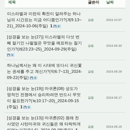
제목
글쓴이
날짜
이스라엘과 이란의 확전이 알려주는 하나
님의 시간표는 지금 어디쯤인가?(계9:13~
갈렙
2024.10.07
21)_2024-10-06(주일)
1
[성경을 보는 눈(27)] 이스라엘의 다섯 번
째 절기인 나팔절은 무엇을 예표하는 절기
갈렙
2024.09.30
인가?(레23:23~25)_2024-09-29(주일)
하나님께서는 왜 이 시대에 또다시 귀신쫓
는 권세를 주고 계신가?(막6:7~13)_2024-
갈렙
2024.09.29
09-22(주일)
[성경을 보는 눈(19)] 마귀론(08) 성도가
영적인 전쟁에서 승리하려면 반드시 무엇
갈렙
2024.09.17
이 필요한가?(눅10:17~20)_2024-09-15
(주일)
1
[성경을 보는 눈(13)] 마귀론(02) 원래 천
사였던 사탄마귀와 귀신들은 왜 타락하게
갈렙
2024.09.16