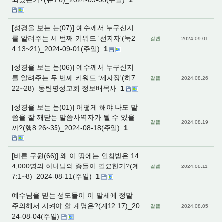
되었는가?(유1:6)_2024-09-08(주일)
1
[성경을 보는 눈(07)] 예수께서 누구신지
를 알려주는 세 번째 키워드 '선지자'(눅2
갈렙
2024.09.01
4:13~21)_2024-09-01(주일)
1
[성경을 보는 눈(06)] 예수께서 누구신지
를 알려주는 두 번째 키워드 ‘제사장'(히7:
갈렙
2024.08.26
22~28)_동탄명성교회 정보배목사
1
[성경을 보는 눈(01)] 어떻게 해야 나도 말
씀을 잘 깨닫는 말씀사역자가 될 수 있을
갈렙
2024.08.19
까?(행8:26~35)_2024-08-18(주일)
1
[바른 구원(66)] 왜 이 땅에는 인침받은 14
4,000명의 하나님의 종들이 필요한가?(계
갈렙
2024.08.11
7:1~8)_2024-08-11(주일)
1
예수님을 믿는 성도들이 이 말세에 정말
주의해서 지켜야 할 계명은?(계12:17)_20
갈렙
2024.08.05
24-08-04(주일)