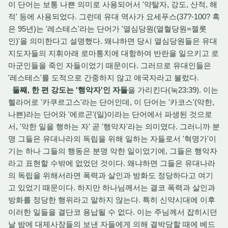
이 단어는 보통 나쁜 의미로 사용되어서 '약탈자, 강도, 산적, 해
적' 등에 사용되었다. 그런데 유대 역사가 요세푸스(37?-100? 혹
은 95년)는 '레스테스'라는 단어가 '열심당원(열혈당원=젤롯
인)'을 의미한다고 설명했다. 왜냐하면 당시 열심당원들은 유대
지도자들의 지휘아래 로마통치에 대항하여 반란을 일으키고 로
마군인들을 죽인 자들이었기 때문이다. 그러므로 유대인들은
'레스테스'를 도적으로 간중하지 않고 애국자라고 불렀다.
둘째, 한 편 강도는 '행악자'인 자들
을 가리킨다(눅23:39). 이는
헬라어로 '카쿠르고스'라는 단어인데, 이 단어는 '카코스'(악한,
나쁜)라는 단어와 '에르곤'(일)이라는 단어에서 파생된 것으로
서, '악한 일을 행하는 자' 곧 '행악자'라는 의미였다. 그러니까 분
명 그들은 유대나라의 독립을 위해 일하는 자들로서 '혁명가'이
기는 하나 그들의 행동은 분명 악한 일이었기에, 그들은 행악자
라고 표현할 수밖에 없었던 것이다. 왜냐하면 그들은 유대나라
의 독립을 위해서라면 폭력과 살인과 방화도 정당하다고 여기
고 있었기 때문이다. 하지만 하나님께서는 결코 폭력과 살인과
방화를 정당한 행위라고 말하지 않는다. 특히 신약시대에 이후
이러한 일들을 결단코 용납될 수 없다. 이는 주님께서 잡히시던
날 밤에 대제사장들의 보낸 자들에게 의해 결박당할 때에 베드