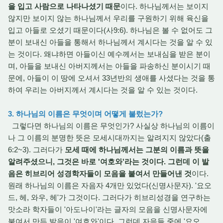
을 입고 사람으로 나타나셨기 때문
이다. 하나님께서는 보이지
않지만 보이지 않는 하나님께서 우리를 구원하기 위해 육신을
입고 아들로 오셨기 때문이다(사9:6). 하나님은 볼 수 없어도 그
분이 보내신 아들을 통해서 하나님께서 계시다는 것을 알 수 있
는 것이다. 왜냐하면 아들이신 예수께서는 보내심을 받은 분이
며, 아들을 보내신 아버지께서는 아들을 파송하신 분이시기 때
문에, 아들이 이 땅에 오셔서 33년반의 생애를 사셨다는 것을 통
하여 우리는 아버지께서 계시다는 것을 알 수 있는 것이다.
3. 하나님의 이름은 무엇이며 어떻게 불렀는가?
그렇다면 하나님의 이름은 무엇인가? 사실상 하나님의 이름이
나 그 이름의 분명한 뜻은 모세시대까지는 알려지지 않았다(출
6:2~3). 그러다가
모세 때에 하나님께서는 그분의 이름과 뜻을
알려주셨으니, 그것은 바로 '여호와'라는 것이다. 그런데 이 발
음은 히브리어 성경학자들이 모음을 붙여서 만들어낸 것
이다.
원래 하나님의 이름은 자음자 4개만 있었다(신명사문자). '요오
드, 헤, 와우, 헤'가 그것이다. 그러다가 히브리성경을 연구하는
맛소라 학자들이 '아도나이'라는 글자의 모음을 신명사문자에
붙여서 만든 발음이 '여호와'이다. 그런데 자음들 중에 '요오