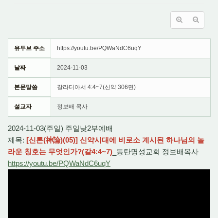
유투브 주소
https://youtu.be/PQWaNdC6uqY
날짜
2024-11-03
본문말씀
갈라디아서 4:4~7(신약 306면)
설교자
정보배 목사
2024-11-03(주일) 주일낮2부예배
제목:
[신론(神論)(05)] 신약시대에 비로소 계시된 하나님의 놀
라운 칭호는 무엇인가?(갈4:4~7)
_동탄명성교회 정보배목사
https://youtu.be/PQWaNdC6uqY