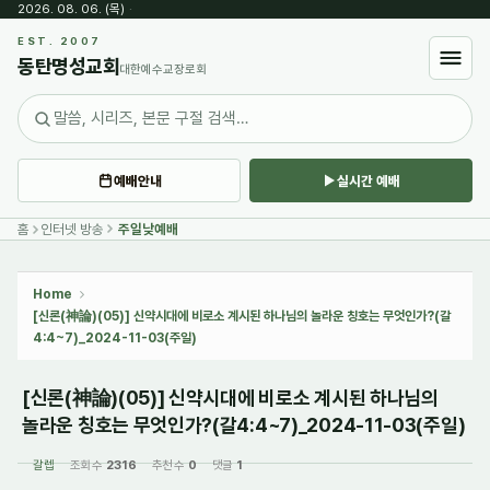
2026. 08. 06. (목)
·
Sketchbook5, 스케치북5
EST. 2007
동탄명성교회
대한예수교장로회
예배안내
실시간 예배
Sketchbook5, 스케치북5
홈
인터넷 방송
주일낮예배
Home
[신론(神論)(05)] 신약시대에 비로소 계시된 하나님의 놀라운 칭호는 무엇인가?(갈
4:4~7)_2024-11-03(주일)
[신론(神論)(05)] 신약시대에 비로소 계시된 하나님의
놀라운 칭호는 무엇인가?(갈4:4~7)_2024-11-03(주일)
갈렙
조회 수
2316
추천 수
0
댓글
1