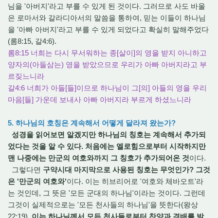
님을 '아버지'라고 부를 수 있게 된 것이다. 그러므로 사도 바울
은 로마서와 갈라디아서의 말씀을 통하여, 믿는 이들이 하나님
을 '아빠 아버지'라고 부를 수 있게 되었다고 확실히 말해주었다
(롬8:15, 갈4:6).
롬8:15 너희는 다시 무서워하는 종[살이]의 영을 받지 아니하고
양자의(아들삼는) 영을 받았으므로 우리가 아빠 아버지라고 부
르짖느니라
갈4:6 너희가 아들[들]이므로 하나님이 그[의] 아들의 영을 우리
마음[들] 가운데 보내사 아빠 아버지라 부르게 하셨느니라
5. 하나님의 호칭은 계속해서 어떻게 달라져 왔는가?
성경을 읽어보면 알겠지만 하나님의 칭호는 계속해서 추가되
었다는 것을 알 수 있다. 처음에는 엘로힘으로부터 시작하지만
맨 나중에는 만군의 여호와까지 그 칭호가 추가되어온 것
이다.
그렇다면
구약시대 마지막으로 사용된 칭호는 무엇인가? 그것
은 '만군의 여호와'
이다. 이는 히브리어로 '여호와 체바오트'라
는 것인데, 그 뜻은 '모든 군대의 하나님'이라는 것이다. 그런데
그것이 실제적으로는 '모든 천사들의 하나님'을 뜻한다(왕상
22:19).
이는 하나님께서 모든 천사들로부터 찬양과 경배를 받