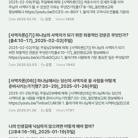
2025-02-09(주일) 주일예배 제목: [사역자론(12)] 여호수아가 모세의 뒤를 이어
주님의 사역자가 될 수 있었던 이유는 무엇인가?(출17:8~16)_동탄명성교회
정보배목사 https://youtu.be/DCEO-m-BGlY 1. 들어가며 구약시대 인물들 가운데
가장 하나님께 귀하게 ...
Date
2025.02.10
By
갈렙
Views
1858
[사역자론()7)] 하나님의 사역자가 되기 위한 최종적인 관문은 무엇인가?
(출4:10~17)_2025-02-02(주일)
2025-02-02(주일) 주일낮2부예배 제목: [사역자론()7)] 하나님의 사역자가 되기
위한 최종적인 관문은 무엇인가?(출4:10~17)_동탄명성교회 정보배목사
https://youtu.be/xU15okSCjzU 1. 들어가며 사람에게 가장 중요한 일은 무엇일까?
그것은 죽은 다음에 그의...
Date
2025.02.03
By
갈렙
Views
1943
[사역자론(06)] 하나님께서는 당신의 사역자로 쓸 사람을 어떻게
준비시키는가?(행7:20~29)_2025-01-26(주일)
2025-01-26(주일) 주일낮2부예배 제목: [사역자론(06)] 하나님께서는 당신의
사역자로 쓸 사람을 어떻게 준비시키는가?(행7:20~29)_동탄명성교회 정보배목사
https://youtu.be/Tvi6sxCUM38 1. 들어가며 하나님께서 당신의 사역자(일꾼)으로
쓰실 사람을 과연 ...
Date
2025.01.26
By
갈렙
Views
1791
나의 인생길에 낙심하지 않으려면 어떻게 해야 할까?
(고후4:16~18)_2025-01-19(주일)