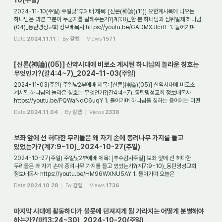
10(주일)
2024-11-10(주일) 주일낮1부예배 제목: [신론(神論)(11)] 요한계시록에 나오는
하나님은 과연 그분이 누군지를 말해주는가?(계1:8)_한 분 하나님과 삼위일체 하나님
(04)_동탄명성교회 정보배목사 https://youtu.be/GADMXJlcrtE 1. 들어가며
하나님은 한 분이시...
Date
2024.11.11
By
갈렙
Views
1571
[신론(神論)(05)] 신약시대에 비로소 계시된 하나님의 놀라운 칭호는
무엇인가?(갈4:4~7)_2024-11-03(주일)
2024-11-03(주일) 주일낮2부예배 제목: [신론(神論)(05)] 신약시대에 비로소
계시된 하나님의 놀라운 칭호는 무엇인가?(갈4:4~7)_동탄명성교회 정보배목사
https://youtu.be/PQWaNdC6uqY 1. 들어가며 하나님을 칭하는 용어에는 어떤
것들이 있는가? 구약성경을...
Date
2024.11.04
By
갈렙
Views
2338
보좌 앞에 선 허다한 무리들은 왜 자기 손에 종려나무 가지를 들고
있었는가?(계7:9~10)_2024-10-27(주일)
2024-10-27(주일) 주일낮2부예배 제목: [추수감사주일] 보좌 앞에 선 허다한
무리들은 왜 자기 손에 종려나무 가지를 들고 있었는가?(계7:9~10)_동탄명성교회
정보배목사 https://youtu.be/HM96WXNU5AY 1. 들어가며 오늘은
추수감사주일로 지키는 날이다. 우리...
Date
2024.10.28
By
갈렙
Views
1736
마지막 시대에 활동하다가 불못에 던져지게 될 가라지는 어떻게 분별해야
하는가?(마13:24~30)_2024-10-20(주일)