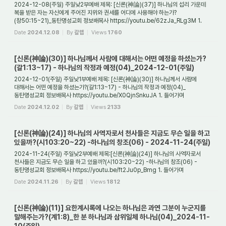
2024-12-08(주일) 주일낮2부예배 제목: [신론(神論)(37)] 하나님의 섭리 가운데
복을 받은 자는 자신에게 주어진 지위와 권세를 어디에 사용해야 하는가?
(창50:15~21)_동탄명성교회 정보배목사 https://youtu.be/62zJa_RLg3M 1.
들어가며 지금도 하나님께서는 ...
Date
2024.12.08
By
갈렙
Views
1760
[신론(神論)(30)] 하나님께서 사람에 대해서는 어떤 예정을 하셨는가?
(갈1:13~17) - 하나님의 작정과 예정(04)_2024-12-01(주일)
2024-12-01(주일) 주일낮1부예배 제목: [신론(神論)(30)] 하나님께서 사람에
대해서는 어떤 예정을 하셨는가?(갈1:13~17) - 하나님의 작정과 예정(04)_
동탄명성교회 정보배목사 https://youtu.be/X0QjnSnkuJA 1. 들어가며
하나님께서는 모든 만물을 창조하기 ...
Date
2024.12.02
By
갈렙
Views
2133
[신론(神論)(24)] 하나님의 사역자로서 천사들은 지금도 무슨 일을 하고
있을까?(시103:20~22) -하나님의 창조(06) - 2024-11-24(주일)
2024-11-24(주일) 주일낮2부예배 제목:[신론(神論)(24)] 하나님의 사역자로서
천사들은 지금도 무슨 일을 하고 있을까?(시103:20~22) -하나님의 창조(06) -
동탄명성교회 정보배목사 https://youtu.be/ft2Ju0p_Bmg 1. 들어가며
하나님께서는 당신의 심부름꾼으...
Date
2024.11.26
By
갈렙
Views
1812
[신론(神論)(11)] 요한계시록에 나오는 하나님은 과연 그분이 누군지를
말해주는가?(계1:8)_한 분 하나님과 삼위일체 하나님(04)_2024-11-