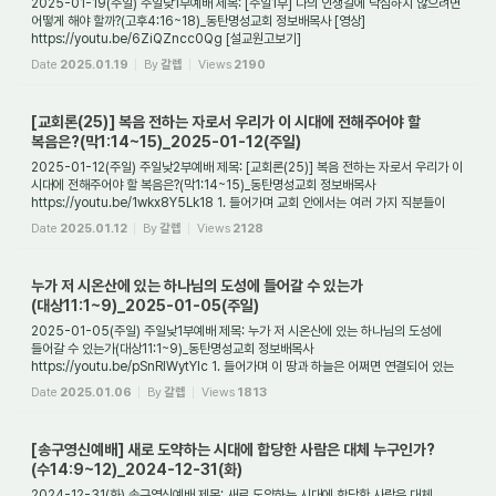
2025-01-19(주일) 주일낮1부예배 제목: [주일1부] 나의 인생길에 낙심하지 않으려면
어떻게 해야 할까?(고후4:16~18)_동탄명성교회 정보배목사 [영상]
https://youtu.be/6ZiQZncc0Qg [설교원고보기]
https://dongtanms.kr/board_TrYN84/142390 1. 들어가며 살...
Date
2025.01.19
By
갈렙
Views
2190
[교회론(25)] 복음 전하는 자로서 우리가 이 시대에 전해주어야 할
복음은?(막1:14~15)_2025-01-12(주일)
2025-01-12(주일) 주일낮2부예배 제목: [교회론(25)] 복음 전하는 자로서 우리가 이
시대에 전해주어야 할 복음은?(막1:14~15)_동탄명성교회 정보배목사
https://youtu.be/1wkx8Y5Lk18 1. 들어가며 교회 안에서는 여러 가지 직분들이
있다. 그중에는 사도, 선...
Date
2025.01.12
By
갈렙
Views
2128
누가 저 시온산에 있는 하나님의 도성에 들어갈 수 있는가
(대상11:1~9)_2025-01-05(주일)
2025-01-05(주일) 주일낮1부예배 제목: 누가 저 시온산에 있는 하나님의 도성에
들어갈 수 있는가(대상11:1~9)_동탄명성교회 정보배목사
https://youtu.be/pSnRIWytYIc 1. 들어가며 이 땅과 하늘은 어쩌면 연결되어 있는
것 같다. 왜냐하면 하늘에서 벌어질 일...
Date
2025.01.06
By
갈렙
Views
1813
[송구영신예배] 새로 도약하는 시대에 합당한 사람은 대체 누구인가?
(수14:9~12)_2024-12-31(화)
2024-12-31(화) 송구영신예배 제목: 새로 도약하는 시대에 합당한 사람은 대체