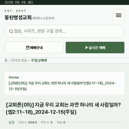
2026. 08. 08. (토)
·
Sketchbook5, 스케치북5
EST. 2007
동탄명성교회
대한예수교장로회
예배안내
실시간 예배
Sketchbook5, 스케치북5
홈
인터넷 방송
주일낮예배
Home
[교회론(05)] 지금 우리 교회는 과연 하나의 새 사람일까?(엡2:11~18)_2024-
12-15(주일)
[교회론(05)] 지금 우리 교회는 과연 하나의 새 사람일까?
(엡2:11~18)_2024-12-15(주일)
갈렙
조회 수
2064
추천 수
0
댓글
0