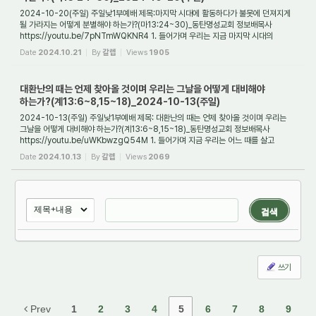
2024-10-20(주일) 주일낮1부예배 제목:마지막 시대에 활동하다가 불못에 던져지게
될 가라지는 어떻게 분별해야 하는가?(마13:24~30)_동탄명성교회 정보배목사
https://youtu.be/7pNTmWQKNR4 1. 들어가며 우리는 지금 마지막 시대의
끝무렵에 살고 있다. 그러...
Date
2024.10.21
By
갈렙
Views
1905
대환난의 때는 언제 찾아올 것이며 우리는 그날을 어떻게 대비해야
하는가?(계13:6~8,15~18)_2024-10-13(주일)
2024-10-13(주일) 주일낮1부예배 제목: 대환난의 때는 언제 찾아올 것이며 우리는
그날을 어떻게 대비해야 하는가?(계13:6~8,15~18)_동탄명성교회 정보배목사
https://youtu.be/uWKbwzgQ54M 1. 들어가며 지금 우리는 어느 때를 살고
있는가? 그것을 구약시대의...
Date
2024.10.13
By
갈렙
Views
2069
검색
쓰기
Prev
1
2
3
4
5
6
7
8
9