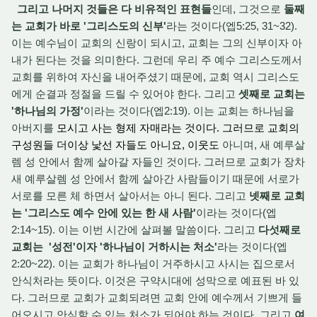
그리고 나머지 것들은 다 비유적인 표현들
인데, 그것으로
둘째
는 교회가 바로 '그리스도의 신부'
라는 것이다(엡5:25, 31~32).
이는 예수님이 교회의 신랑이 되시고, 교회는 그의 신부이자 아
내가 된다는 것을 의미한다. 그런데 우리 주 예수 그리스도께서
교회를 위하여 자신을 내어주셨기 때문에, 교회 역시 그리스도
에게 순결과 정절을 드릴 수 있어야 한다. 그리고
셋째로 교회는
'하나님의 가정'
이라는 것이다(엡2:19). 이는 교회는 하나님을
아버지를
모시고 사는 형제 자매라는 것이다. 그러므로 교회의
구성원들 더이상 낯선 자들도 아니요, 이웃도
아니며, 새 예루살
렘 성 안에서 함께 살아갈 자들인 것이다. 그러므로 교회가 장차
새 예루살렘 성 안에서 함께 살아간 사람들이기 때문에 서로가
서로를 모른 체 하면서 살아서는 아니 된다. 그리고
넷째로 교회
는 '그리스도 예수 안에 있는 한 새 사람'
이라는 것이다(엡
2:14~15). 이는 이번 시간에 살펴볼 말씀이다. 그리고
다섯째로
교회는 '성전'이자 '하나님이 거하시는 처소'
라는 것이다(엡
2:20~22). 이는 교회가 하나님이 거주하시고 사시는 집으로서
안식처라는 뜻이다. 이것은 구약시대에 성막으로 예표된 바 있
다. 그러므로 교회가 교회되려면 교회 안에 예수께서 기쁘게 들
어오시고 안식할 수 있는 처소가 되어야 하는 것이다. 그리고
여