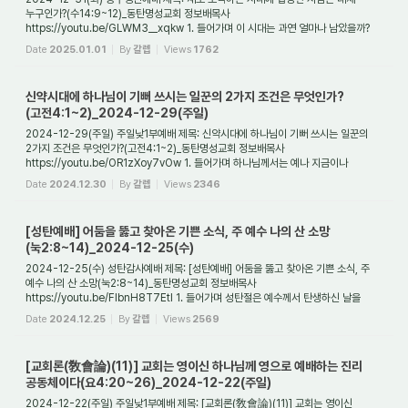
누구인가?(수14:9~12)_동탄명성교회 정보배목사
https://youtu.be/GLWM3__xqkw 1. 들어가며 이 시대는 과연 얼마나 남았을까?
성경은 마지막 시대에 나타날 징조들과 상황에 대해 ...
Date
2025.01.01
By
갈렙
Views
1762
신약시대에 하나님이 기뻐 쓰시는 일꾼의 2가지 조건은 무엇인가?
(고전4:1~2)_2024-12-29(주일)
2024-12-29(주일) 주일낮1부예배 제목: 신약시대에 하나님이 기뻐 쓰시는 일꾼의
2가지 조건은 무엇인가?(고전4:1~2)_동탄명성교회 정보배목사
https://youtu.be/OR1zXoy7vOw 1. 들어가며 하나님께서는 예나 지금이나
사람들을 불러 일하게 하신다. 그렇게 해...
Date
2024.12.30
By
갈렙
Views
2346
[성탄예배] 어둠을 뚫고 찾아온 기쁜 소식, 주 예수 나의 산 소망
(눅2:8~14)_2024-12-25(수)
2024-12-25(수) 성탄감사예배 제목: [성탄예배] 어둠을 뚫고 찾아온 기쁜 소식, 주
예수 나의 산 소망(눅2:8~14)_동탄명성교회 정보배목사
https://youtu.be/FlbnH8T7EtI 1. 들어가며 성탄절은 예수께서 탄생하신 날을
기념하는 기독교의 양대절기 가운데 하나...
Date
2024.12.25
By
갈렙
Views
2569
[교회론(敎會論)(11)] 교회는 영이신 하나님께 영으로 예배하는 진리
공동체이다(요4:20~26)_2024-12-22(주일)
2024-12-22(주일) 주일낮1부예배 제목: [교회론(敎會論)(11)] 교회는 영이신