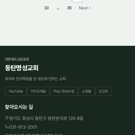
10
...
35
Next
대한예수교장로회
동탄명성교회
회개와 천국복음을 온 세상에 전하는 교회
YouTube
카카오채널
Play Store 앱
쇼핑몰
선교회
찾아오시는 길
경기도 화성시 동탄구 동탄반석로 120 8층
031-613-2001