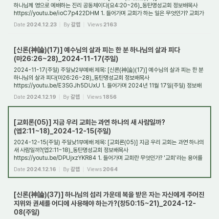
하나님께 영으로 예배하는 진리 공동체이다(요4:20~26)_동탄명성교회 정보배목사
https://youtu.be/ioC7p422DHM 1. 들어가며 교회가 하는 일은 무엇인가? 교회가
하는 일들은 아주 ...
Date
2024.12.23
By
갈렙
Views
2163
[신론(神論)(17)] 예수님의 살과 피는 한 분 하나님의 살과 피다
(마26:26~28)_2024-11-17(주일)
2024-11-17(주일) 주일낮2부예배 제목: [신론(神論)(17)] 예수님의 살과 피는 한 분
하나님의 살과 피다(마26:26~28)_동탄명성교회 정보배목사
https://youtu.be/E3SGJh5DUxU 1. 들어가며 2024년 11월 17일(주일) 정보배
목사
Date
2024.12.19
By
갈렙
Views
1856
[교회론(05)] 지금 우리 교회는 과연 하나의 새 사람일까?
(엡2:11~18)_2024-12-15(주일)
2024-12-15(주일) 주일낮1부예배 제목: [교회론(05)] 지금 우리 교회는 과연 하나의
새 사람일까?(엡2:11~18)_동탄명성교회 정보배목사
https://youtu.be/DPUjxzYKR84 1. 들어가며 교회란 무엇인가? '교회'라는 용어를
최초로 사용하신 분은 우리 주 예수님이...
Date
2024.12.16
By
갈렙
Views
2064
[신론(神論)(37)] 하나님의 섭리 가운데 복을 받은 자는 자신에게 주어진
지위와 권세를 어디에 사용해야 하는가?(창50:15~21)_2024-12-
08(주일)