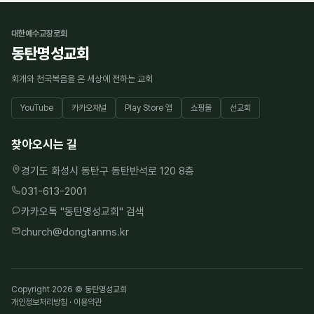
대한예수교장로회
동탄명성교회
회개와 천국복음을 온 세상에 전하는 교회
YouTube
카카오채널
Play Store 앱
쇼핑몰
선교회
찾아오시는 길
경기도 화성시 동탄구 동탄반석로 120 8층
031-613-2001
카카오톡 "
동탄명성교회
" 검색
church@dongtanms.kr
Copyright 2026 © 동탄명성교회
개인정보처리방침
·
이용약관