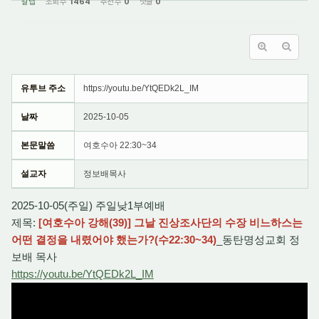
갈렙
조회 수
1464
추천 수
0
댓글
0
유투브 주소
https://youtu.be/YtQEDk2L_IM
날짜
2025-10-05
본문말씀
여호수아 22:30~34
설교자
정보배목사
2025-10-05(주일) 주일낮1부예배
제목:
[여호수아 강해(39)] 그날 진상조사단의 수장 비느하스는
어떤 결정을 내렸어야 했는가?(수
22:30
~34)
_동탄명성교회 정
보배 목사
https://youtu.be/YtQEDk2L_IM