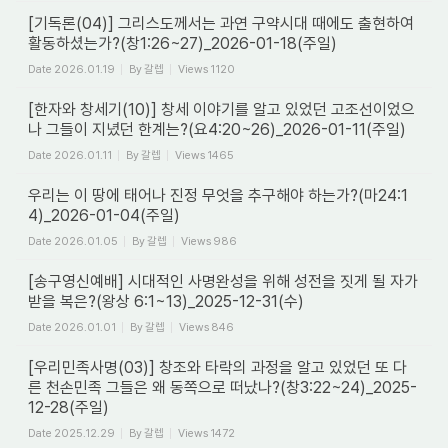
[기독론(04)] 그리스도께서는 과연 구약시대 때에도 출현하여
활동하셨는가?(창1:26~27)_2026-01-18(주일)
Date
2026.01.19
By
갈렙
Views
1120
[한자와 창세기(10)] 창세 이야기를 알고 있었던 고조선이었으
나 그들이 지녔던 한계는?(요4:20~26)_2026-01-11(주일)
Date
2026.01.11
By
갈렙
Views
1465
우리는 이 땅에 태어나 진정 무엇을 추구해야 하는가?(마24:1
4)_2026-01-04(주일)
Date
2026.01.05
By
갈렙
Views
986
[송구영신예배] 시대적인 사명완성을 위해 성전을 짓게 될 자가
받을 복은?(왕상 6:1~13)_2025-12-31(수)
Date
2026.01.01
By
갈렙
Views
846
[우리민족사명(03)] 창조와 타락의 과정을 알고 있었던 또 다
른 천손민족 그들은 왜 동쪽으로 떠났나?(창3:22~24)_2025-
12-28(주일)
Date
2025.12.29
By
갈렙
Views
1472