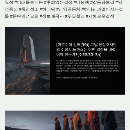
요성 #미래를보는눈 #후회없는결정 #미봉책 #갈등과해결 #영
적중심 #중앙성소 #하나됨 #신앙공동체 #하나님과멀어지는것
들 #동탄명성교회 #정보배목사 #주일설교 #지혜로운결정