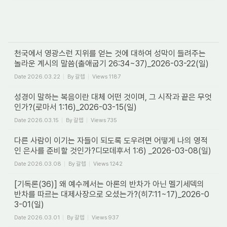
천국에서 영광스런 지위를 얻는 것에 대하여 성막이 들려주는
놀라운 계시의 말씀(출애굽기 26:34~37)_2026-03-22(일)
Date
2026.03.22
By
갈렙
Views
1187
성경이 말하는 복음이란 대체 어떤 것이며, 그 시작과 끝은 무엇
인가?(로마서 1:16)_2026-03-15(일)
Date
2026.03.15
By
갈렙
Views
735
다른 사람이 이기는 자들이 되도록 도우려면 어떻게 나의 영적
인 은사를 준비할 것인가?디모데후서 1:6) _2026-03-08(일)
Date
2026.03.08
By
갈렙
Views
1242
[기독론(36)] 왜 예수께서는 아론의 반차가 아닌 멜기세덱의
반차를 따르는 대제사장으로 오셨는가?(히7:11~17)_2026-0
3-01(일)
Date
2026.03.01
By
갈렙
Views
937