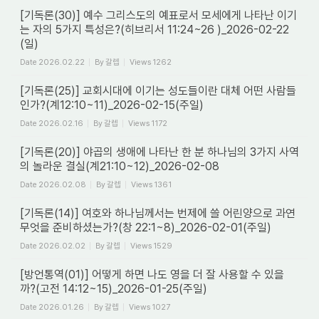
[기독론(30)] 예수 그리스도의 예표로서 모세에게 나타난 이기
는 자의 5가지 특성은?(히브리서 11:24~26 )_2026-02-22
(일)
Date
2026.02.22
By
갈렙
Views
1262
[기독론(25)] 교회시대에 이기는 성도들이란 대체 어떤 사람들
인가?(계12:10~11)_2026-02-15(주일)
Date
2026.02.16
By
갈렙
Views
1172
[기독론(20)] 야곱의 생애에 나타난 한 분 하나님의 3가지 사역
의 놀라운 결실(계21:10~12)_2026-02-08
Date
2026.02.08
By
갈렙
Views
1361
[기독론(14)] 여호와 하나님께서는 번제에 쓸 어린양으로 과연
무엇을 준비하셨는가?(창 22:1~8)_2026-02-01(주일)
Date
2026.02.02
By
갈렙
Views
1529
[방언통역(01)] 어떻게 하면 나도 영을 더 잘 사용할 수 있을
까?(고전 14:12~15)_2026-01-25(주일)
Date
2026.01.26
By
갈렙
Views
1027