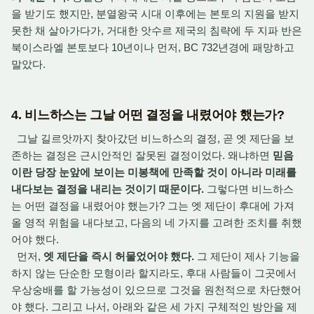
을 받기도 했지만, 분열왕국 시대 이후에는 본토의 지원을 받지
못한 채 살아가다가, 거대한 앗수르 제국의 침략에 두 지파 반은
북이스라엘 본토보다 10년이나 먼저, BC 732년경에 패망하고
말았다.
4. 비느하스는 그날 어떤 결정을 내렸어야 했는가?
그날 길르앗까지 찾아갔던 비느하스의 결정, 곧 엣 제단을 보
존하는 결정은 근시안적인 잘못된 결정이었다. 왜냐하면
믿음
이란 당장 눈앞에 보이는 미봉책에 만족할 것이 아니라 미래를
내다보는 결정을 내리는 것이기 때문이다.
그렇다면 비느하스
는 어떤 결정을 내렸어야 했는가? 그는 엣 제단이 후대에 가져
올 영적 위험을 내다보고, 다음의 네 가지를 고려한 조치를 취했
어야 했다.
먼저,
엣 제단을 즉시 허물었어야 했다.
그 제단이 제사 기능을
하지 않는 단순한 모형이라 할지라도, 후대 사람들이 그곳에서
우상숭배를 할 가능성이 있으므로 그것을 원천적으로 차단했어
야 했다. 그리고 나서, 아래와 같은 세 가지 구체적인 방안을 제