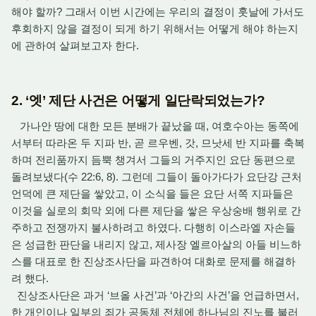
해야 할까? 그래서 이번 시간에는 우리의 결정이 훗날에 가서도
후회하지 않을 결정이 되게 하기 위해서는 어떻게 해야 하는지
에 관하여 살펴보고자 한다.
2.
‘엣’ 제단 사건은 어떻게 일단락되었는가?
가나안 땅에 대한 모든 분배가 끝났을 때, 여호수아는 동쪽에
서부터 따라온 두 지파 반, 곧 르우벤, 갓, 므낫세 반 지파를 축복
하며 전리품까지 듬뿍 챙겨서 그들의 거주지인 요단 동편으로
돌려보냈다(수 22:6, 8). 그런데 그들이 돌아가다가 요단강 근처
언덕에 큰 제단을 쌓았고, 이 소식을 들은 요단 서쪽 지파들은
이것을 실로의 회막 외에 다른 제단을 쌓은 우상숭배 행위로 간
주하고 전쟁까지 불사하려고 하였다. 다행히 이스라엘 자손들
은 성급한 판단을 내리지 않고, 제사장 엘르아살의 아들 비느하
스를 대표로 한 진상조사단을 파견하여 대화로 문제를 해결하
려 했다.
진상조사단은 과거 ‘브올 사건’과 ‘아간의 사건’을 언급하면서,
한 개인이나 일부의 죄가 공동체 전체에 하나님의 진노를 불러