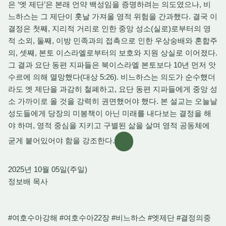
은 ‘엣 제단’은 본래 언약 백성임을 증명하려는 의도였으나, 비
느하스는 그 제단이 훗날 가져올 영적 위험을 간과했다. 결국 이
결정은 첫째, 지리적 거리로 인한 중앙 성소(실로)로부터의 영
적 소외, 둘째, 이방 민족과의 접촉으로 인한 우상숭배와 혼합주
의, 셋째, 본토 이스라엘로부터의 보호와 지원 상실로 이어졌다.
그 결과 요단 동편 지파들은 북이스라엘 본토보다 10년 먼저 앗
수르에 의해 멸망했다(대상 5:26). 비느하스는 의도가 순수했더
라도 엣 제단을 과감히 철폐하고, 요단 동편 지파들에게 중앙 성
소 가까이로 올 것을 강력히 권면했어야 했다. 본 설교는 오늘날
성도들에게 당장의 미봉책이 아닌 미래를 내다보는 결정을 해
야 하며, 영적 중심을 지키고 구별된 삶을 살며 영적 공동체에
굳게 붙어있어야 함을 강조한다.
2025년 10월 05일(주일)
정보배 목사
#여호수아강해 #여호수아22장 #비느하스 #엣제단 #결정의중