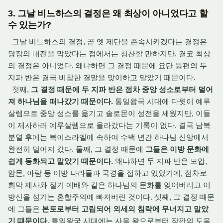
3. 그날 비느하스의 결정은 왜 최상이 아니었다고 할
수 있는가?
그날 비느하스의 결정, 곧 엣 제단을 존속시키겠다는 결정은
당장의 내전을 막았다는 점에서는 칭찬할 만하지만, 결코 최상
의 결정은 아니었다. 왜냐하면 그 결정 때문에 요단 동편의 두
지파 반은 결국 비참한 결말을 맞이하고 말았기 때문이다.
첫째,
그 결정 때문에 두 지파 반은 점차 중앙 성소로부터 멀어
져 하나님을 떠나갔기 때문이다.
통일왕국 시대에 다윗이 예루
살렘으로 중앙 성소를 옮기고 솔로몬이 성전을 세웠지만, 이들
이 제사하러 예루살렘으로 올라갔다는 기록이 없다. 결국 남북
분열 후에는 북이스라엘에 속하여 수백 년간 하나님 신앙에서
완전히 멀어져 갔다. 둘째, 그 결정 때문에
그들은 이방 문화에
쉽게 동화되고 말았기 때문이다.
왜냐하면 두 지파 반은 모압,
암몬, 아람 등 이방 나라들과 국경을 접하고 있었기에, 점차로
회막 제사와 절기 예배와 같은 하나님의 문화를 잊어버리고 이
방신을 섬기는 혼합주의에 빠져버린 것이다. 셋째, 그 결정 때문
에 그들은
본토로부터 고립되어 외세의 침략에 무너지고 말았
기 때문이다.
통일왕국 시대에는 사울 왕으로부터 잠깐의 도움