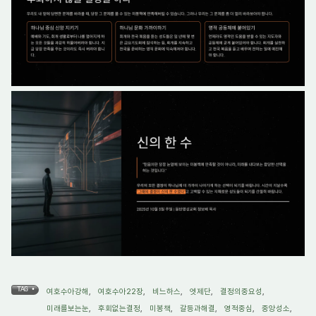
TAG •
여호수아강해
,
여호수아22장
,
비느하스
,
엣제단
,
결정의중요성
,
미래를보는눈
,
후회없는결정
,
미봉책
,
갈등과해결
,
영적중심
,
중앙성소
,