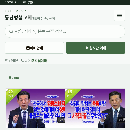
2026. 08. 09. (일)
·
Sketchbook5, 스케치북5
EST. 2007
동탄명성교회
대한예수교장로회
예배안내
실시간 예배
Sketchbook5, 스케치북5
홈
인터넷 방송
주일낮예배
Home
22
15
MAR
MAR
1187
735
by 갈렙
by 갈렙