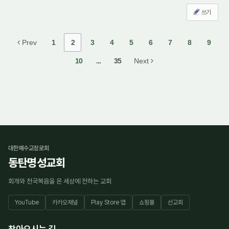
쓰기
Prev
1
2
3
4
5
6
7
8
9
10
...
35
Next
대한예수교장로회
동탄명성교회
회개와 천국복음을 온 세상에 전하는 교회
YouTube
카카오채널
Play Store 앱
쇼핑몰
선교회
찾아오시는 길