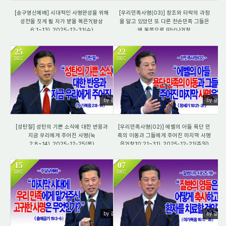
[송구영신예배] 시대적인 사명완성을 위해
[우리민족사명(03)] 창조와 타락의 과정
성전을 짓게 될 자가 받을 복은?(왕상
을 알고 있었던 또 다른 천손민족 그들은
6:1~13)_2025-12-31(수)
왜 동쪽으로 떠났나?(창
3:22~24)_2025-12-28(주일)
25
22
DEC
DEC
1078
1611
by 갈렙
by 갈렙
[성탄절] 성탄의 기쁜 소식에 대한 반응과
[우리민족사명(02)] 에벨의 아들 욕단 민
지금 우리에게 주어진 사명(눅
족의 이동과 그들에게 주어진 마지막 사명
2:8~14)_2025-12-25(목)
은?(창10:21~31)_2025-12-21(주일)
15
07
DEC
DEC
1407
1129
by 갈렙
by 갈렙