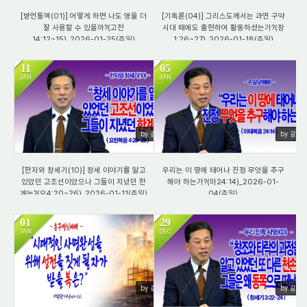
[방언통역(01)] 어떻게 하면 나도 영을 더
[기독론(04)] 그리스도께서는 과연 구약
잘 사용할 수 있을까?(고전
시대 때에도 출현하여 활동하셨는가?(창
14:12~15)_2026-01-25(주일)
1:26~27)_2026-01-18(주일)
11
05
JAN
JAN
1468
990
by 갈렙
by 갈렙
[한자와 창세기(10)] 창세 이야기를 알고
우리는 이 땅에 태어나 진정 무엇을 추구
있었던 고조선이었으나 그들이 지녔던 한
해야 하는가?(마24:14)_2026-01-
계는?(요4:20~26)_2026-01-11(주일)
04(주일)
01
29
JAN
DEC
851
1473
by 갈렙
by 갈렙