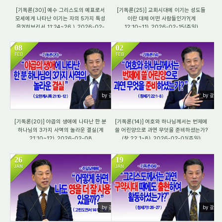
[기독론(30)] 예수 그리스도의 예표로서
[기독론(25)] 교회시대에 이기는 성도들
모세에게 나타난 이기는 자의 5가지 특성
이란 대체 어떤 사람들인가?(계
은?(히브리서 11:24~26 )_2026-02-
12:10~11)_2026-02-15(주일)
22(일)
08
02
FEB
FEB
1362
1531
by 갈렙
by 갈렙
[기독론(20)] 야곱의 생애에 나타난 한 분
[기독론(14)] 여호와 하나님께서는 번제에
하나님의 3가지 사역의 놀라운 결실(계
쓸 어린양으로 과연 무엇을 준비하셨는가?
21:10~12)_2026-02-08
(창 22:1~8)_2026-02-01(주일)
26
19
JAN
JAN
1029
1123
by 갈렙
by 갈렙