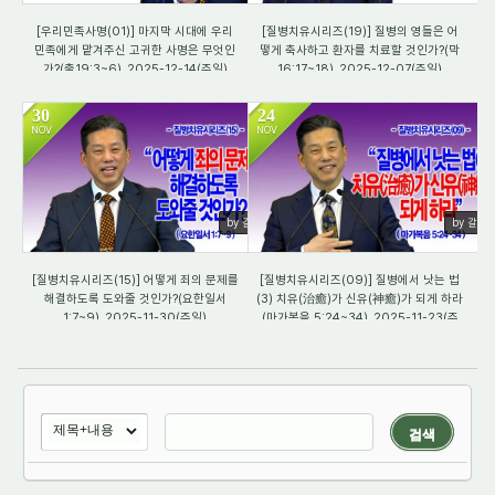
[우리민족사명(01)] 마지막 시대에 우리
[질병치유시리즈(19)] 질병의 영들은 어
민족에게 맡겨주신 고귀한 사명은 무엇인
떻게 축사하고 환자를 치료할 것인가?(막
가?(출19:3~6)_2025-12-14(주일)
16:17~18)_2025-12-07(주일)
30
24
NOV
NOV
1232
1639
by 갈렙
by 갈렙
[질병치유시리즈(15)] 어떻게 죄의 문제를
[질병치유시리즈(09)] 질병에서 낫는 법
해결하도록 도와줄 것인가?(요한일서
(3) 치유(治癒)가 신유(神癒)가 되게 하라
1:7~9)_2025-11-30(주일)
(마가복음 5:24~34)_2025-11-23(주
일)
검색