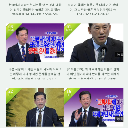
천국에서 영광스런 지위를 얻는 것에 대하
성경이 말하는 복음이란 대체 어떤 것이
여 성막이 들려주는 놀라운 계시의 말씀
며, 그 시작과 끝은 무엇인가?(로마서
(출애굽기 26:34~37)_2026-03-
1:16)_2026-03-15(일)
22(일)
08
01
MAR
MAR
1246
937
by 갈렙
by 갈렙
다른 사람이 이기는 자들이 되도록 도우려
[기독론(36)] 왜 예수께서는 아론의 반차
면 어떻게 나의 영적인 은사를 준비할 것
가 아닌 멜기세덱의 반차를 따르는 대제사
인가?디모데후서 1:6) _2026-03-
장으로 오셨는가?(히7:11~17)_2026-
08(일)
03-01(일)
22
16
FEB
FEB
1264
1172
by 갈렙
by 갈렙