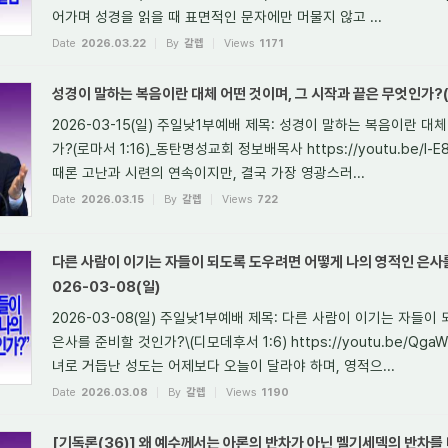
어가며 성경을 읽을 때 표면적인 문자에만 머물지 않고 ...
Date
2026.03.22
By
갈렙
Views
1171
성경이 말하는 복음이란 대체 어떤 것이며, 그 시작과 끝은 무엇인가?(로마
2026-03-15(일) 주일낮1부예배 제목: 성경이 말하는 복음이란 대
가?(로마서 1:16)_동탄명성교회 정보배목사 https://youtu.be/l-
때론 고난과 시련의 연속이지만, 결국 가장 영광스러...
Date
2026.03.15
By
갈렙
Views
722
다른 사람이 이기는 자들이 되도록 도우려면 어떻게 나의 영적인 은사를
026-03-08(일)
2026-03-08(일) 주일낮1부예배 제목: 다른 사람이 이기는 자들
은사를 준비할 것인가?\(디모데후서 1:6) https://youtu.be/Qg
녀로 거듭난 성도는 어제보다 오늘이 달라야 하며, 영적으...
Date
2026.03.08
By
갈렙
Views
1190
[기독론(36)] 왜 예수께서는 아론의 반차가 아닌 멜기세덱의 반차를