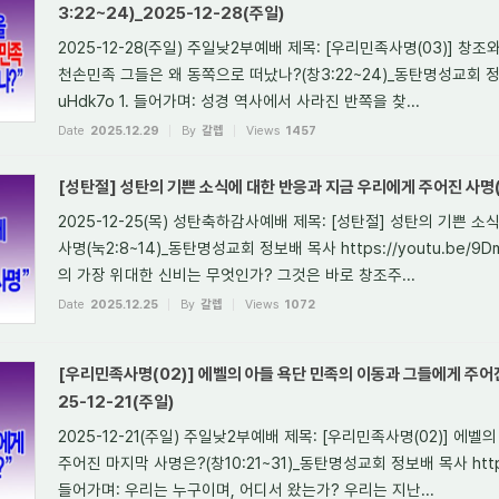
3:22~24)_2025-12-28(주일)
2025-12-28(주일) 주일낮2부예배 제목: [우리민족사명(03)] 창
천손민족 그들은 왜 동쪽으로 떠났나?(창3:22~24)_동탄명성교회 정보배 목
uHdk7o 1. 들어가며: 성경 역사에서 사라진 반쪽을 찾...
Date
2025.12.29
By
갈렙
Views
1457
[성탄절] 성탄의 기쁜 소식에 대한 반응과 지금 우리에게 주어진 사명(눅2
2025-12-25(목) 성탄축하감사예배 제목: [성탄절] 성탄의 기쁜 
사명(눅2:8~14)_동탄명성교회 정보배 목사 https://youtu.be/9
의 가장 위대한 신비는 무엇인가? 그것은 바로 창조주...
Date
2025.12.25
By
갈렙
Views
1072
[우리민족사명(02)] 에벨의 아들 욕단 민족의 이동과 그들에게 주어진 
25-12-21(주일)
2025-12-21(주일) 주일낮2부예배 제목: [우리민족사명(02)] 에
주어진 마지막 사명은?(창10:21~31)_동탄명성교회 정보배 목사 https:/
들어가며: 우리는 누구이며, 어디서 왔는가? 우리는 지난...