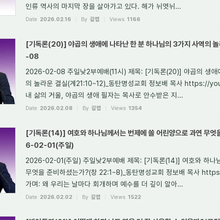
인류 역사의 마지막 장을 살아가고 있다. 해가 뉘엿뉘...
Date
2026.02.16
By
갈렙
Views
1166
[기독론(20)] 야곱의 생애에 나타난 한 분 하나님의 3가지 사역의 놀라
-08
2026-02-08 주일낮2부예배(11시) 제목: [기독론(20)] 야곱의 
의 놀라운 결실(계21:10~12)_동탄명성교회 정보배 목사 https://yout
내 삶의 거울, 야곱의 생애 필자는 목사로 안수받은 지...
Date
2026.02.08
By
갈렙
Views
1354
[기독론(14)] 여호와 하나님께서는 번제에 쓸 어린양으로 과연 무엇을
6-02-01(주일)
2026-02-01(주일) 주일낮2부예배 제목: [기독론(14)] 여호와
무엇을 준비하셨는가?(창 22:1~8)_동탄명성교회 정보배 목사 https://yo
가며: 왜 우리는 날마다 회개하며 예수를 더 깊이 알아...
Date
2026.02.02
By
갈렙
Views
1522