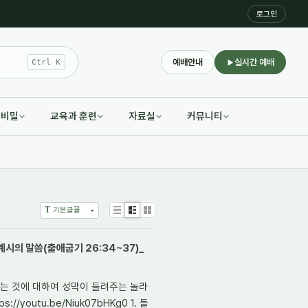
로그인
예배안내
실시간 예배
Ctrl K
적비밀
교육과 훈련
자료실
커뮤니티
T
기본글꼴
List
Zine
Gallery
시의 말씀(출애굽기 26:34~37)_
 얻는 것에 대하여 성막이 들려주는 놀라
youtu.be/Niuk07bHKg0 1. 들