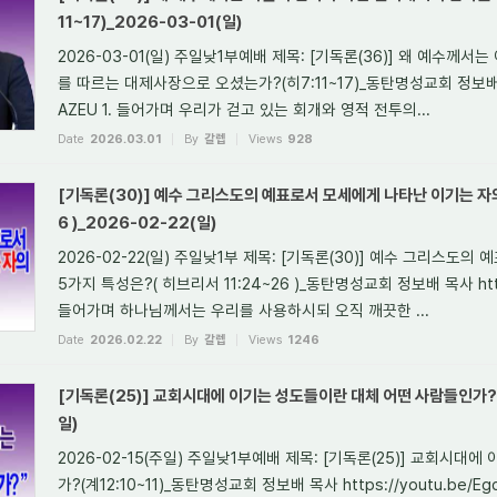
11~17)_2026-03-01(일)
2026-03-01(일) 주일낮1부예배 제목: [기독론(36)] 왜 예수께
를 따르는 대제사장으로 오셨는가?(히7:11~17)_동탄명성교회 정보배 목사 
AZEU 1. 들어가며 우리가 걷고 있는 회개와 영적 전투의...
Date
2026.03.01
By
갈렙
Views
928
[기독론(30)] 예수 그리스도의 예표로서 모세에게 나타난 이기는 자의
6 )_2026-02-22(일)
2026-02-22(일) 주일낮1부 제목: [기독론(30)] 예수 그리스도
5가지 특성은?( 히브리서 11:24~26 )_동탄명성교회 정보배 목사 https:
들어가며 하나님께서는 우리를 사용하시되 오직 깨끗한 ...
Date
2026.02.22
By
갈렙
Views
1246
[기독론(25)] 교회시대에 이기는 성도들이란 대체 어떤 사람들인가?(계1
일)
2026-02-15(주일) 주일낮1부예배 제목: [기독론(25)] 교회시
가?(계12:10~11)_동탄명성교회 정보배 목사 https://youtu.be/