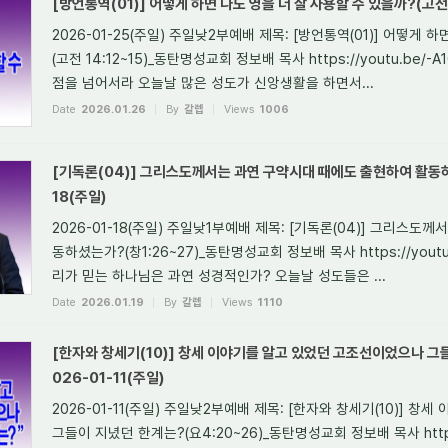
[방언통역(01)] 어떻게 하면 나도 영을 더 잘 사용할 수 있을까?(고전 1
2026-01-25(주일) 주일낮2부예배 제목: [방언통역(01)] 어떻게 
(고전 14:12~15)_동탄명성교회 정보배 목사 https://youtu.be/-
점을 넘어서라 오늘날 많은 성도가 신앙생활을 하면서...
Date
2026.01.26
By
갈렙
Views
1006
[기독론(04)] 그리스도께서는 과연 구약시대 때에도 출현하여 활동하셨
18(주일)
2026-01-18(주일) 주일낮1부예배 제목: [기독론(04)] 그리스
동하셨는가?(창1:26~27)_동탄명성교회 정보배 목사 https://youtu.b
리가 믿는 하나님은 과연 성경적인가? 오늘날 성도들은 ...
Date
2026.01.19
By
갈렙
Views
1110
[한자와 창세기(10)] 창세 이야기를 알고 있었던 고조선이었으나 그들
026-01-11(주일)
2026-01-11(주일) 주일낮2부예배 제목: [한자와 창세기(10)] 
그들이 지녔던 한계는?(요4:20~26)_동탄명성교회 정보배 목사 https://y