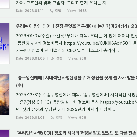
가며: 고조선의 빛과 그림자, 그리고 한계 우리는 지...
Date
2026.01.11
By
갈렙
Views
1453
우리는 이 땅에 태어나 진정 무엇을 추구해야 하는가?(마24:14)_20
2026-01-04(주일) 주일낮2부예배 제목: 우리는 이 땅에 태어나 진
_동탄명성교회 정보배목사 https://youtu.be/CJK0I6AdY58 1
서곡인가? 얼마 전 테슬라의 CEO 일론 머스크가 충격적...
Date
2026.01.05
By
갈렙
Views
976
[송구영신예배] 시대적인 사명완성을 위해 성전을 짓게 될 자가 받을 복은?
(수)
2025-12-31(수) 송구영신예배 제목: [송구영신예배] 시대적인 사
복은?(왕상 6:1~13)_동탄명성교회 정보배 목사 https://youtu.be/
년, 빛의 성전과 무장한 군대 2025년의 마지막 태양이 ...
Date
2026.01.01
By
갈렙
Views
808
[우리민족사명(03)] 창조와 타락의 과정을 알고 있었던 또 다른 천