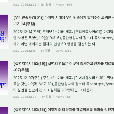
Date
2025.12.22
By
갈렙
Views
1593
[우리민족사명(01)] 마지막 시대에 우리 민족에게 맡겨주신 고귀한 사
-12-14(주일)
2025-12-14(주일) 주일낮2부예배 제목: [우리민족사명(01)] 
한 사명은 무엇인가?(출19:3~6)_동탄명성교회 정보배 목사 https://yo
가며 이번 메세지는 필자의 인생 60 평생을 결산하는 아...
Date
2025.12.15
By
갈렙
Views
1359
[질병치유시리즈(19)] 질병의 영들은 어떻게 축사하고 환자를 치료할 것
-07(주일)
2025-12-07(주일) 주일낮1부예배 제목: [질병치유시리즈(19)]
료할 것인가?(막16:17~18)_동탄명성교회 정보배 목사 https://youtu
의 원인을 진단하였고 그 실체를 파악했다면 그 다음에...
Date
2025.12.07
By
갈렙
Views
1121
[질병치유시리즈(15)] 어떻게 죄의 문제를 해결하도록 도와줄 것인가?(