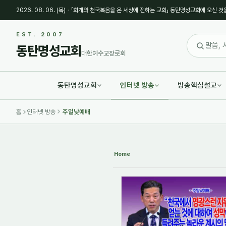
2026. 08. 06. (목)
·
「회개와 천국복음을 온 세상에 전하는 교회」 동탄명성교회에 오신 것
Sketchbook5, 스케치북5
Sketchbook5, 스케치북5
EST. 2007
동탄명성교회
대한예수교장로회
동탄명성교회
인터넷 방송
방송핵심설교
Sketchbook5, 스케치북5
Sketchbook5, 스케치북5
홈
인터넷 방송
주일낮예배
Home