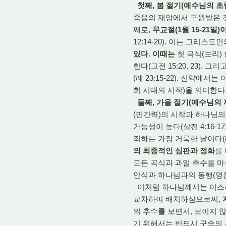
첫째, 봄 절기(예수님의 초
죽음의 재앙에서 구원받은 것
째로,
무교절(1월 15-21일
12:14-20). 이는 그리스도
있다. 이때는
첫 곡식(보리)
한다(고전 15:20, 23). 그
(레 23:15-22). 신약에서는
회 시대의 시작)을 의미한다
둘째, 가을 절기(예수님의 
(민간력)의 시작과 하나님의 임
가능성이 높다(살전 4:16-17;
죄하는 가장 거룩한 날이다(레 1
의 최종적인 심판과 정화
를
모든 곡식과 과일 추수를 마친
안식과 하나님과의 동행(영혼 
이처럼 하나님께서는 이스라엘
교차하여 배치하심으로써,
의 추수를 보면서, 보이지 
기 위해서는 반드시 구속의 