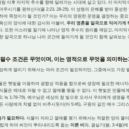
림 이후 마지막 추수를 향해 달려가는 시대에 살고 있다. 이 마지
주시기를 원하신다(욜 2:23, 28-29). 이 성령의 은혜를 받아 풍성
하여 쭉정이가 될 것인가? 이는 우리의 영원한 운명을 결정하는 중요
육신의 양식에 대한 감사와 더불어,
우리 영혼을 알곡으로 익어가게 
다. 또한 이스라엘 절기에 나타난 영적 추수의 원리를 깨닫고, 마지막
한 알곡으로 하나님 나라 곳간에 들어가게 될 것인지 함께 살펴보는 
한 필수 조건은 무엇이며, 이는 영적으로 무엇을 의미하는
성하게 열리기 위해서는 여러 조건이 필요하지만, 그중에서도 가장 
물은 햇빛을 이용하여 광합성 작용을 함으로써 생장에 필요한 에너지
식물은 제대로 자랄 수 없고 열매를 맺을 수 없다. 이 햇빛은 만물에
 8:12; 눅 1:78-79). 예수님은 세상의 참 빛으로 오셔서 우리에게 생
든 사람에게 차별 없이 비추시듯이(마 5:45), 구원의 길인 예수 그
)가 필요하다.
식물이 자라고 열매를 맺기 위해서는 적절한 양의 물이
 부드럽게 하여 씨앗이 뿌리내리도록 돕는
이른 비
와, 결실기(봄, 3-4월