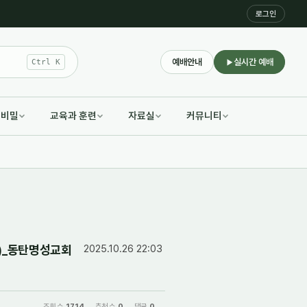
로그인
예배안내
실시간 예배
Ctrl K
적비밀
교육과 훈련
자료실
커뮤니티
5)_동탄명성교회
2025.10.26 22:03
조회 수
1714
추천 수
0
댓글
0