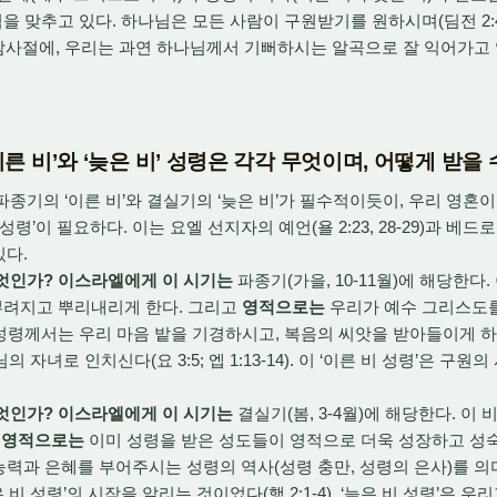
점을 맞추고 있다. 하나님은 모든 사람이 구원받기를 원하시며(딤전 2:
 감사절에, 우리는 과연 하나님께서 기뻐하시는 알곡으로 잘 익어가
‘이른 비’와 ‘늦은 비’ 성령은 각각 무엇이며, 어떻게 받을
종기의 ‘이른 비’와 결실기의 ‘늦은 비’가 필수적이듯이, 우리 영혼
비 성령’이 필요하다. 이는 요엘 선지자의 예언(욜 2:23, 28-29)과 베
있다.
무엇인가? 이스라엘에게 이 시기는
파종기(가을, 10-11월)에 해당한다
뿌려지고 뿌리내리게 한다. 그리고
영적으로는
우리가 예수 그리스도를
 성령께서는 우리 마음 밭을 기경하시고, 복음의 씨앗을 받아들이게 
자녀로 인치신다(요 3:5; 엡 1:13-14). 이 ‘이른 비 성령’은 구원
무엇인가? 이스라엘에게 이 시기는
결실기(봄, 3-4월)에 해당한다. 이
.
영적으로는
이미 성령을 받은 성도들이 영적으로 더욱 성장하고 성
 능력과 은혜를 부어주시는 성령의 역사(성령 충만, 성령의 은사)를 의
 비 성령’의 시작을 알리는 것이었다(행 2:1-4). ‘늦은 비 성령’은 