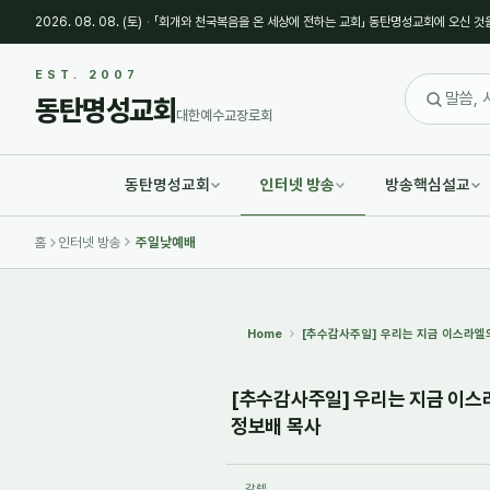
2026. 08. 08. (토)
·
「회개와 천국복음을 온 세상에 전하는 교회」 동탄명성교회에 오신 것
Sketchbook5, 스케치북5
Sketchbook5, 스케치북5
EST. 2007
동탄명성교회
대한예수교장로회
동탄명성교회
인터넷 방송
방송핵심설교
Sketchbook5, 스케치북5
Sketchbook5, 스케치북5
홈
인터넷 방송
주일낮예배
Home
[추수감사주일] 우리는 지금 이스라엘의
[추수감사주일] 우리는 지금 이스라
정보배 목사
갈렙