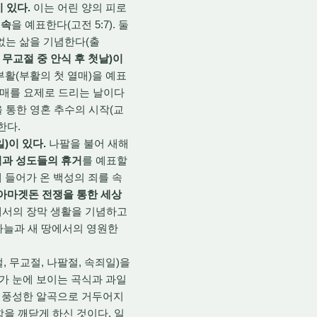
이 있다.
이는 어린 양의 피로
대속
을 예표한다(고전 5:7). 둘
없는 삶을 기념한다(출
, 무교절 중 안식 후 첫날)이
 부활(부활의 첫 열매)을 예표
열매를 요제로 드리는 날이다
을 통한 영혼 추수의 시작(교
한다.
일)이 있다.
나팔을 불어 새해
림과 성도들의 휴거
를 예표할
들어가 온 백성의 죄를 속
아마겟돈 전쟁을 통한 세상
서의 장막 생활을 기념하고
새 하늘과 새 땅에서의 영원한
 무교절, 나팔절, 속죄일)을
리가 눈에 보이는 곡식과 과일
, 풍성한 알곡으로 거두어지
함을 깨닫게 하신 것이다. 일