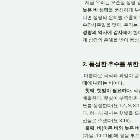
지금 우리는 오순절 성령 강
늦은 비 성령
을 풍성하게 부어
니면 성령의 은혜를 소홀히 
수감사주일을 맞아, 우리는 
성령의 역사에 감사
해야 한
게 성령의 은혜를 받아 풍성
2. 풍성한 추수를 위
아름다운 곡식과 과일이 풍
때에 내리는 비
이다.
첫째, 햇빛이 필요하다.
식
배출한다. 햇빛이 부족하면 
도
를 상징한다(요 1:4, 9;
다. 하나님께서는 햇빛을 모
선물로 주셨다(요 3:16).
둘째, 비(이른 비와 늦은 비
(가을, 10-11월)에 땅을