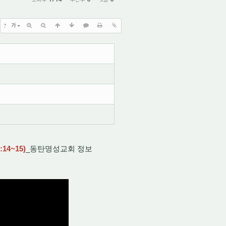
?
가
:14
~15)
_동탄명성교회 정보