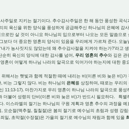
사주일로 지키는 절기이다. 추수감사주일은 한 해 동안 풍성한 곡식
우리의 육신을 위한 양식을 풍성하게 공급해주신 하나님의 은혜에 감사
 떡으로만 살 것이 아니요 하나님의 입으로부터 나오는 모든 말씀으로 
그보다 더 중요한 영혼의 양식이 있음을 우리에게 가르쳐 준다. 오
 ‘내가 농사짓지도 않았는데 왜 추수감사절을 지켜야 하는가?’라고 생
단순히 육신의 양식에 대한 감사를 넘어,
우리 영혼의 추수
와 깊은 관
 영혼이 어떻게 하나님 나라의 알곡으로 익어가야 하는지에 대한 중
위해서는 햇빛과 함께 적절한 때에 내리는 비(이른 비와 늦은 비)가 
 비는 그렇지 않다. 비는 하나님의
은혜
를 상징하며, 때로는 우리의
 11:13-17). 마찬가지로 우리 영혼이 하나님 나라의 알곡으로 풍
 더불어 성령의 단비(이른 비와 늦은 비)가 반드시 필요하다. 특별
다. 이스라엘의 절기는 하나님의 구원 계획과 영혼 추수의 과정을 
실절, 오순절(맥추절, 칠칠절)은 봄의 절기로 예수님의 초림과 성령 강
속죄일, 초막절(수장절)은 가을의 절기로 예수님의 재림과 함께 있을