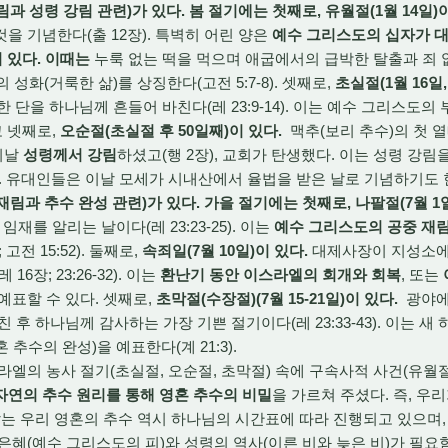
림과 성령 강림 관련)가 있다. 봄 절기에는 첫째로,
유월절(1월 14일)
을 기념한다(출 12장). 특벽히 어린 양은
예수 그리스도의 십자가 
)이 있다. 이때는
누룩 없는 떡을 먹으며 애굽에서의 급박한 탈출과 죄 
인의 성화(거룩한 삶)를 상징한다(고전 5:7-8). 셋째로,
초실절(1월 16일
 한 단을 하나님께 흔들어 바친다(레 23:9-14). 이는 예수 그리스도의
리고 넷째로,
오순절(초실절 후 50일째)이 있다.
맥추(보리 추수)의 첫 
 이날
성령께서 강림
하셨고(행 2장), 교회가 탄생했다. 이는 성령 강림
. 유대인들은 이날 모세가 시내산에서 율법을 받은 날로 기념하기도 
재림과 추수 완성 관련)가 있다. 가을 절기에는 첫째로,
나팔절(7월 1
재를 알리는 날이다(레 23:23-25). 이는
예수 그리스도의 공중 재
 고전 15:52). 둘째로,
속죄일(7월 10일)이 있다.
대제사장이 지성소에 
6장; 23:26-32). 이는
환난기 동안 이스라엘의 회개와 회복
, 또는
 예표할 수 있다. 셋째로,
초막절(수장절)(7월 15-21일)이 있다.
광야에
 후 하나님께 감사하는 가장 기쁜 절기이다(레 23:33-43). 이는 
추수의 완성)을 예표한다(계 21:3).
의 농사 절기(초실절, 오순절, 초막절) 속에 구속사적 사건(유월절,
자연의 추수 원리를 통해 영혼 추수의 비밀
을 가르쳐 주셨다. 즉, 우
않는 우리 영혼의 추수 역시 하나님의 시간표에 따라 진행되고 있으며
은혜(예수 그리스도의 피)와 성령의 역사(이른 비와 늦은 비)가 필요