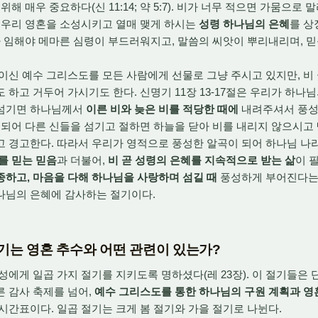
위해 매우 중요하다(신 11:14; 약 5:7). 비가 너무 적으면 가뭄으로
 우리 영혼을 소성시키고 열매 맺게 하시는
성령 하나님의 은혜
를 상징
령의 단비가 임해야 메마른 심령이 부드러워지고, 말씀의 씨앗이 뿌리내리며,
신 예수 그리스도를 모든 사람에게 선물로 그냥 주시고 있지만, 비
 하고 거두어 가시기도 한다. 신명기 11장 13-17절은 우리가 하
 섬기면 하나님께서
이른 비와 늦은 비를 적당한 때에
내려주셔서 풍성
혹되어 다른 신들을 섬기고 절하면 하늘을 닫아 비를 내리지 않으시고
고 경고한다. 따라서 우리가 영적으로 풍성한 알곡이 되어 하나님 나
를 믿는 믿음
과 더불어,
비 곧 성령의 은혜를 지속적으로 받는 삶
이 
하고, 마음을 다해 하나님을 사랑하며 섬길 때
풍성하게 부어진다는 
나님의 은혜에 감사하는 절기이다.
절기는 영혼 추수와 어떤 관련이 있는가?
게 일곱 가지 절기를 지키도록 명하셨다(레 23장). 이 절기들은 
 감사 축제를 넘어,
예수 그리스도를 통한 하나님의 구원 계획과 영
시간표이다. 일곱 절기는 크게 봄 절기와 가을 절기로 나뉜다.