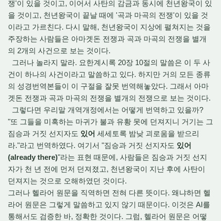
쟁'이 있을 것이고, 이어서 사탄의 감금과 동시에 천년왕국이 있
을 것이고, 천년왕국이 끝날 때에 '곡과 마곡의 전쟁'이 있을 것
이라고 가르친다. 다시 말해, 천년왕국이 지상에 펼쳐지는 것을
주장하는 사람들은 아마겟돈 전쟁과 곡과 마곡의 전쟁을 별개
의 2개의 사건으로 보는 것이다.
그러나 놀라지 말라. 요한계시록 20장 10절의 말씀은 이 두 사
건이 하나의 사건이라고 말씀하고 있다. 하지만 거의 모든 종류
의 성경번역본들이 이 구절을 잘못 번역해놓았다. 그래서 아마
겟돈 전쟁과 곡과 마곡의 전쟁을 별개의 전쟁으로 보는 것이다.
그렇다면 우리말 개역개정에서는 어떻게 번역하고 있을까?
"또 그들을 미혹하는 마귀가 불과 유황 못에 던져지니 거기는 그
짐승과 거짓 선지자도
있어
세세토록 밤낮 괴로움을 받으리
라."라고 번역하였다. 여기서 "짐승과 거짓 선지자도
있어
(already there)
"라는 표현 때문에, 사람들은 짐승과 거짓 선지
자가 천 년 전에 먼저 던져졌고, 천년왕국이 지난 후에 사탄이
던져지는 것으로 오해하였던 것이다.
그러나 헬라어 원문을 직역하면 전혀 다른 뜻이다. 왜냐하면 헬
라어 원문은 그렇게 말씀하고 있지 않기 때문이다. 이것은 AI를
통해서도 검증한 바, 정확한 것이다. 그럼, 헬라어 원문은 어떻