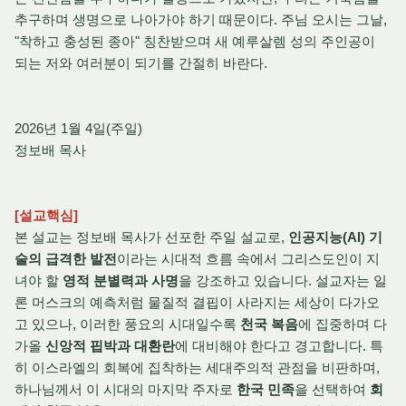
추구하며 생명으로 나아가야 하기 때문이다. 주님 오시는 그날,
"착하고 충성된 종아" 칭찬받으며 새 예루살렘 성의 주인공이
되는 저와 여러분이 되기를 간절히 바란다.
2026년 1월 4일(주일)
정보배 목사
[설교핵심]
본 설교는 정보배 목사가 선포한 주일 설교로,
인공지능(AI) 기
술의 급격한 발전
이라는 시대적 흐름 속에서 그리스도인이 지
녀야 할
영적 분별력과 사명
을 강조하고 있습니다. 설교자는 일
론 머스크의 예측처럼 물질적 결핍이 사라지는 세상이 다가오
고 있으나, 이러한 풍요의 시대일수록
천국 복음
에 집중하며 다
가올
신앙적 핍박과 대환란
에 대비해야 한다고 경고합니다. 특
히 이스라엘의 회복에 집착하는 세대주의적 관점을 비판하며,
하나님께서 이 시대의 마지막 주자로
한국 민족
을 선택하여
회