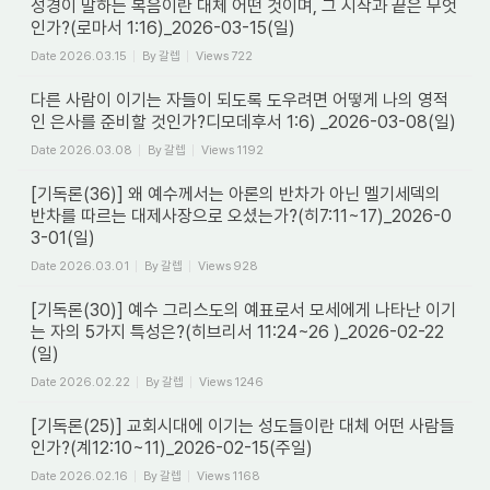
성경이 말하는 복음이란 대체 어떤 것이며, 그 시작과 끝은 무엇
인가?(로마서 1:16)_2026-03-15(일)
Date
2026.03.15
By
갈렙
Views
722
다른 사람이 이기는 자들이 되도록 도우려면 어떻게 나의 영적
인 은사를 준비할 것인가?디모데후서 1:6) _2026-03-08(일)
Date
2026.03.08
By
갈렙
Views
1192
[기독론(36)] 왜 예수께서는 아론의 반차가 아닌 멜기세덱의
반차를 따르는 대제사장으로 오셨는가?(히7:11~17)_2026-0
3-01(일)
Date
2026.03.01
By
갈렙
Views
928
[기독론(30)] 예수 그리스도의 예표로서 모세에게 나타난 이기
는 자의 5가지 특성은?(히브리서 11:24~26 )_2026-02-22
(일)
Date
2026.02.22
By
갈렙
Views
1246
[기독론(25)] 교회시대에 이기는 성도들이란 대체 어떤 사람들
인가?(계12:10~11)_2026-02-15(주일)
Date
2026.02.16
By
갈렙
Views
1168