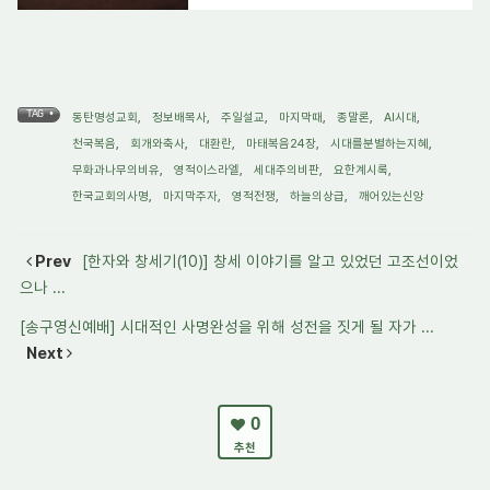
TAG •
동탄명성교회
,
정보배목사
,
주일설교
,
마지막때
,
종말론
,
AI시대
,
천국복음
,
회개와축사
,
대환란
,
마태복음24장
,
시대를분별하는지혜
,
무화과나무의비유
,
영적이스라엘
,
세대주의비판
,
요한계시록
,
한국교회의사명
,
마지막주자
,
영적전쟁
,
하늘의상급
,
깨어있는신앙
Prev
[한자와 창세기(10)] 창세 이야기를 알고 있었던 고조선이었
으나 ...
[송구영신예배] 시대적인 사명완성을 위해 성전을 짓게 될 자가 ...
Next
0
추천