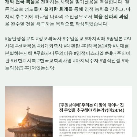
개와 천국 복음
을 전파하는 사명을 맡기셨음을 역설합니다. 결
론적으로 성도들이
철저한 회개
를 통해 영적 능력을 갖추고, 마
지막 추수기에 하나님 나라의 주인공으로서
복음 전파의 과업
을 완수할 것을 촉구하는 목적으로 작성되었습니다.
#동탄명성교회 #정보배목사 #주일설교 #마지막때 #종말론 #AI
시대 #천국복음 #회개와축사 #대환란 #마태복음24장 #시대를
분별하는지혜 #무화과나무의비유 #영적이스라엘 #세대주의비
판 #요한계시록 #한국교회의사명 #마지막주자 #영적전쟁 #하
늘의상급 #깨어있는신앙