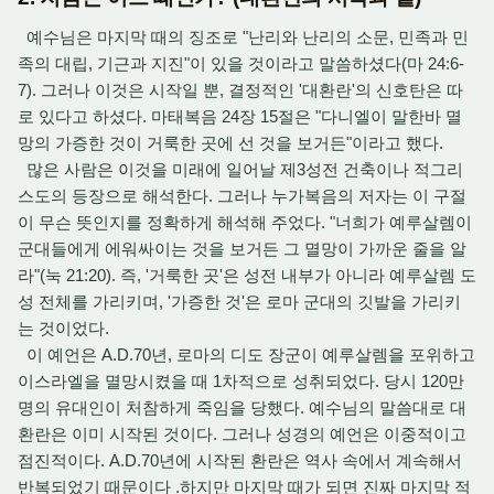
예수님은 마지막 때의 징조로 "난리와 난리의 소문, 민족과 민
족의 대립, 기근과 지진"이 있을 것이라고 말씀하셨다(마 24:6-
7). 그러나 이것은 시작일 뿐, 결정적인 '대환란'의 신호탄은 따
로 있다고 하셨다. 마태복음 24장 15절은 "다니엘이 말한바 멸
망의 가증한 것이 거룩한 곳에 선 것을 보거든"이라고 했다.
많은 사람은 이것을 미래에 일어날 제3성전 건축이나 적그리
스도의 등장으로 해석한다. 그러나 누가복음의 저자는 이 구절
이 무슨 뜻인지를 정확하게 해석해 주었다. "너희가 예루살렘이
군대들에게 에워싸이는 것을 보거든 그 멸망이 가까운 줄을 알
라"(눅 21:20). 즉, '거룩한 곳'은 성전 내부가 아니라 예루살렘 도
성 전체를 가리키며, '가증한 것'은 로마 군대의 깃발을 가리키
는 것이었다.
이 예언은 A.D.70년, 로마의 디도 장군이 예루살렘을 포위하고
이스라엘을 멸망시켰을 때 1차적으로 성취되었다. 당시 120만
명의 유대인이 처참하게 죽임을 당했다. 예수님의 말씀대로 대
환란은 이미 시작된 것이다. 그러나 성경의 예언은 이중적이고
점진적이다. A.D.70년에 시작된 환란은 역사 속에서 계속해서
반복되었기 때문이다 .하지만 마지막 때가 되면 진짜 마지막 적