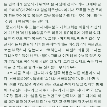
든 민족에게 증언되기 위하여 온 세상에 전파되리니 그제야 끝
이 오리라"(마 24:14)고 말씀해주셨다. 여기서 주목할 것은 우리
가 전해주어야 할 복음은 그냥 복음을 가리키는 것이 아니라 '천
국(왕국) 복음'이라는 것이다.
종교개혁 이후 오늘까지 대부분의 개혁교회는 바울의 서신서
에 기초한 '이신칭의(믿음으로 의롭게 됨)' 복음에 머물러 있다.
물론 이것도 귀한 복음이다. 그러나 마지막 때, 뱀과 전갈이 우
글거리는 대환란의 시기를 통과하기에는 이신칭의의 복음만으
로는 부족하다. 믿는다고 고백하면서도 여전히 죄를 짓고 사는
그리스도인들이 너무나 많다. 그래서 여전히 예수님을 믿은 자
가 되었어도 귀신에게 시달리고 있다. 그리고 실제로 죽은 다음
에는 성 밖으로 쫓겨나는 신자들이 부지기수다.
고로 지금 우리가 전파해야 할 천국 복음은 다른 복음이 아니
다. 천국복음이다. 특별히 '회개와 천국복음'이다. 왜냐하면 첫
째, 죄를 지었으면 막연히 믿는 것으로 퉁치지 말고 철저히
회개
해야 귀신이 떠나가고 저주가 떠나가기 때문이다(마 4:17, 요일
1:7,9). 둘째, 예수님을 믿는 것만으로 만족하지 말고 과거의 죄
를 회개할 때에 자신의 죄가 씻져지고 생명책에저 자신의 이름