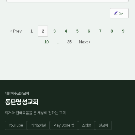
쓰기
Prev
1
2
3
4
5
6
7
8
9
10
...
35
Next
대한예수교장로회
동탄명성교회
회개와 천국복음을 온 세상에 전하는 교회
YouTube
카카오채널
Play Store 앱
쇼핑몰
선교회