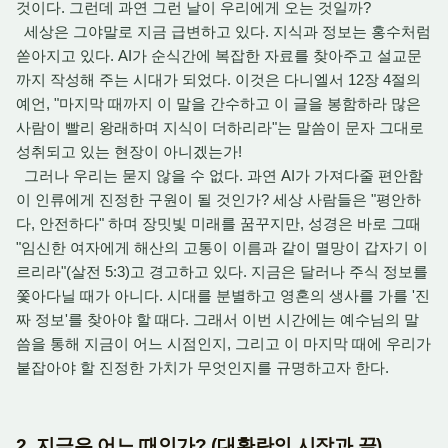
것이다. 그런데 과연 그런 날이 우리에게 오는 것일까?
세상은
그야말로 지금
급변하고 있다. 지식과 정보는 홍수처럼
쏟아지고 있다. AI가 순식간에 복잡한 자료를 찾아주고 설교문
까지 작성해 주는 시대가 되었다. 이것은 다니엘서 12장 4절의
예언, "마지막 때까지 이 말을 간수하고 이 글을 봉함하라 많은
사람이 빨리 왕래하며 지식이 더하리라"는 말씀이 문자 그대로
성취되고 있는 현장이 아니겠는가!
그러나 우리는 묻지 않을 수 없다. 과연 AI가 가져다줄 편안함
이 인류에게 진정한 구원이 될 것인가? 세상 사람들은 "평안하
다, 안전하다" 하며 장밋빛 미래를 꿈꾸지만, 성경은 바로 그때
"임신한 여자에게 해산의 고통이 이름과 같이 멸망이 갑자기 이
르리라"(살전 5:3)고 경고하고 있다. 지금은 달러나 주식 정보를
쫓아다닐 때가 아니다. 시대를 분별하고 영혼의 생사를 가를 '진
짜 정보'를 찾아야 할 때다. 그래서 이번 시간에는 예수님의 말
씀을 통해 지금이 어느 시점인지, 그리고 이 마지막 때에 우리가
붙잡아야 할 진정한 가치가 무엇인지를 규명하고자 한다.
2. 지금은 어느 때인가? (대환란의 시작과 끝)