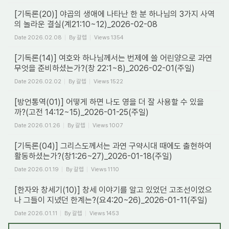
[기독론(20)] 야곱의 생애에 나타난 한 분 하나님의 3가지 사역
의 놀라운 결실(계21:10~12)_2026-02-08
Date
2026.02.08
By
갈렙
Views
1354
[기독론(14)] 여호와 하나님께서는 번제에 쓸 어린양으로 과연
무엇을 준비하셨는가?(창 22:1~8)_2026-02-01(주일)
Date
2026.02.02
By
갈렙
Views
1522
[방언통역(01)] 어떻게 하면 나도 영을 더 잘 사용할 수 있을
까?(고전 14:12~15)_2026-01-25(주일)
Date
2026.01.26
By
갈렙
Views
1007
[기독론(04)] 그리스도께서는 과연 구약시대 때에도 출현하여
활동하셨는가?(창1:26~27)_2026-01-18(주일)
Date
2026.01.19
By
갈렙
Views
1110
[한자와 창세기(10)] 창세 이야기를 알고 있었던 고조선이었으
나 그들이 지녔던 한계는?(요4:20~26)_2026-01-11(주일)
Date
2026.01.11
By
갈렙
Views
1453