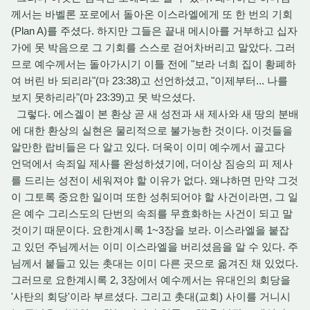
께서는 바벨론 포로에서 돌아온 이스라엘에게 또 한 번의 기회
(Plan A)를 주셨다. 하지만 그들은 끝내 메시아를 거부하고 십자
가에 못 박음으로 그 기회를 스스로 걷어차버리고 말았다. 그러
므로 예수께서는 돌아가시기 이틀 전에 "보라 너희 집이 황폐하
여 버린 바 되리라"(마 23:38)고 선언하셨고, "이제부터... 나를
보지 못하리라"(마 23:39)고 못 박으셨다.
그렇다. 에스겔이 본 환상 곧 새 성전과 새 제사와 새 땅의 분배
에 대한 환상의 실현은 물리적으로 불가능한 것이다. 이것들을
알만한 랍비들은 다 알고 있다. 더욱이 이미 예수께서 골고다
언덕에서 속죄일 제사를 완성하셨기에, 더이상 짐승의 피 제사
를 드리는 성전이 세워져야 할 이유가 없다. 왜냐하면 만약 그것
이 그토록 중요한 일이며 또한 성취되어야 할 사건이라면, 그 일
은 예수 그리스도의 단번의 속죄를 무효화하는 사건이 되고 말
것이기 때문이다. 요한계시록 1~3장을 보라. 이스라엘을 붙잡
고 있던 주님께서는 이미 이스라엘을 버리셨음을 알 수 있다. 주
님께서 붙들고 있는 촛대는 이미 다른 곳으로 옮겨진 채 있었다.
그러므로 요한계시록 2, 3장에서 예수께서는 유대인의 회당을
'사탄의 회당'이라 부르셨다. 그리고 촛대(교회) 사이를 거니시