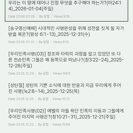
우리는 이 땅에 태어나 진정 무엇을 추구해야 하는가?(마24:1
4)_2026-01-04(주일)
Date
2026.01.05
By
갈렙
Views
976
[송구영신예배] 시대적인 사명완성을 위해 성전을 짓게 될 자가
받을 복은?(왕상 6:1~13)_2025-12-31(수)
Date
2026.01.01
By
갈렙
Views
810
[우리민족사명(03)] 창조와 타락의 과정을 알고 있었던 또 다
른 천손민족 그들은 왜 동쪽으로 떠났나?(창3:22~24)_2025-
12-28(주일)
Date
2025.12.29
By
갈렙
Views
1459
[성탄절] 성탄의 기쁜 소식에 대한 반응과 지금 우리에게 주어
진 사명(눅2:8~14)_2025-12-25(목)
Date
2025.12.25
By
갈렙
Views
1072
[우리민족사명(02)] 에벨의 아들 욕단 민족의 이동과 그들에게
주어진 마지막 사명은?(창10:21~31)_2025-12-21(주일)
Date
2025.12.22
By
갈렙
Views
1596