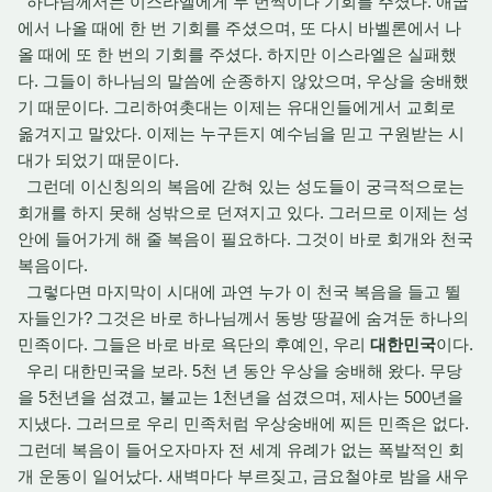
하나님께서는 이스라엘에게 두 번씩이나 기회를 주셨다. 애굽
에서 나올 때에 한 번 기회를 주셨으며, 또 다시 바벨론에서 나
올 때에 또 한 번의 기회를 주셨다. 하지만 이스라엘은 실패했
다. 그들이 하나님의 말씀에 순종하지 않았으며, 우상을 숭배했
기 때문이다. 그리하여촛대는 이제는 유대인들에게서 교회로
옮겨지고 말았다. 이제는 누구든지 예수님을 믿고 구원받는 시
대가 되었기 때문이다.
그런데 이신칭의의 복음에 갇혀 있는 성도들이 궁극적으로는
회개를 하지 못해 성밖으로 던져지고 있다. 그러므로 이제는 성
안에 들어가게 해 줄 복음이 필요하다. 그것이 바로 회개와 천국
복음이다.
그렇다면 마지막이 시대에 과연 누가 이 천국 복음을 들고 뛸
자들인가? 그것은 바로 하나님께서 동방 땅끝에 숨겨둔 하나의
민족이다. 그들은 바로 바로 욕단의 후예인, 우리
대한민국
이다.
우리 대한민국을 보라. 5천 년 동안 우상을 숭배해 왔다. 무당
을 5천년을 섬겼고, 불교는 1천년을 섬겼으며, 제사는 500년을
지냈다. 그러므로 우리 민족처럼 우상숭배에 찌든 민족은 없다.
그런데 복음이 들어오자마자 전 세계 유례가 없는 폭발적인 회
개 운동이 일어났다. 새벽마다 부르짖고, 금요철야로 밤을 새우