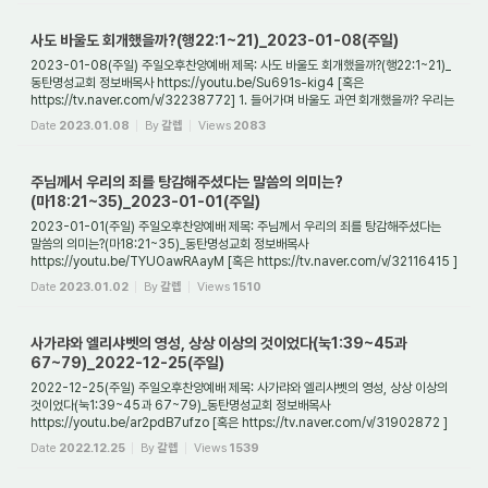
사도 바울도 회개했을까?(행22:1~21)_2023-01-08(주일)
2023-01-08(주일) 주일오후찬양예배 제목: 사도 바울도 회개했을까?(행22:1~21)_
동탄명성교회 정보배목사 https://youtu.be/Su691s-kig4 [혹은
https://tv.naver.com/v/32238772] 1. 들어가며 바울도 과연 회개했을까? 우리는
성경에 바울에 관한 기록들을 갖...
Date
2023.01.08
By
갈렙
Views
2083
주님께서 우리의 죄를 탕감해주셨다는 말씀의 의미는?
(마18:21~35)_2023-01-01(주일)
2023-01-01(주일) 주일오후찬양예배 제목: 주님께서 우리의 죄를 탕감해주셨다는
말씀의 의미는?(마18:21~35)_동탄명성교회 정보배목사
https://youtu.be/TYUOawRAayM [혹은 https://tv.naver.com/v/32116415 ]
1. 들어가며 예수님을 믿게 되면 그전에 지었던 ...
Date
2023.01.02
By
갈렙
Views
1510
사가랴와 엘리샤벳의 영성, 상상 이상의 것이었다(눅1:39~45과
67~79)_2022-12-25(주일)
2022-12-25(주일) 주일오후찬양예배 제목: 사가랴와 엘리샤벳의 영성, 상상 이상의
것이었다(눅1:39~45과 67~79)_동탄명성교회 정보배목사
https://youtu.be/ar2pdB7ufzo [혹은 https://tv.naver.com/v/31902872 ]
1. 들어가며 우리는 사가랴와 엘리샤벳을 떠...
Date
2022.12.25
By
갈렙
Views
1539