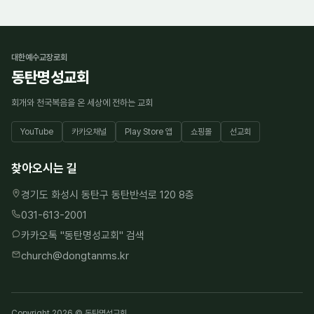
대한예수교장로회
동탄명성교회
회개와 천국복음을 온 세상에 전하는 교회
YouTube
카카오채널
Play Store 앱
쇼핑몰
선교회
찾아오시는 길
경기도 화성시 동탄구 동탄반석로 120 8층
031-613-2001
카카오톡 "
동탄명성교회
" 검색
church@dongtanms.kr
Copyright 2026 © 동탄명성교회