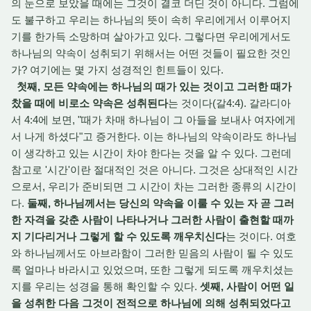
의 눈으로 보았을 때에는 그것이 결코 더딘 것이 아니다. 그럼에
도 불구하고 우리는 하나님의 뜻이 속히 우리에게서 이루어지
기를 한가득 소망하며 살아가고 있다. 그렇다면 우리에게서도
하나님의 약속이 성취되기 위해서는 어떤 것들이 필요한 것인
가? 여기에는 몇 가지 성경적인 힌트들이 있다.
첫째, 모든 약속에는 하나님의 때가 있는 것이고 그러한 때가
찼을 때에 비로소 약속은 성취된다
는 것이다(갈4:4). 갈라디아
서 4:4에 보면, "때가 차매 하나님이 그 아들을 보내사 여자에게
서 나게 하셨다"고 증거한다. 이는 하나님의 약속이라도 하나님
이 생각하고 있는 시간이 차야 한다는 것을 알 수 있다. 그런데
참고로 '시간'이란 절대적인 것은 아니다. 그것은 상대적인 시간
으로서, 우리가 준비되면 그 시간이 차는 그러한 종류의 시간이
다.
둘째, 하나님께서는 당신의 약속을 이룰 수 있는 자 곧 그러
한 자격을 갖춘 사람이 나타나거나 그러한 사람이 출현할 때까
지 기다리거나 그렇게 할 수 있도록 깨우치신다
는 것이다. 여호
와 하나님께서도 아브라함이 그러한 믿음의 사람이 될 수 있도
록 얼마나 바라시고 있었으며, 또한 그렇게 되도록 깨우치셨는
지를 우리는 성경을 통해 확인할 수 있다.
셋째, 사람이 어떤 일
을 성취한 다음 그것이 전적으로 하나님에 의해 성취되었다고