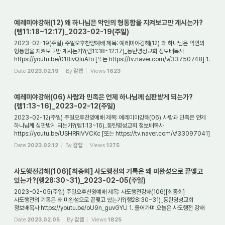
예레미야강해(12) 왜 하나님은 악인의 형통함을 지켜보고만 계시는가?
(렘11:18~12:17)_2023-02-19(주일)
2023-02-19(주일) 주일오후찬양예배 제목: 예레미야강해(12) 왜 하나님은 악인의
형통함을 지켜보고만 계시는가?(렘11:18~12:17)_동탄명성교회 정보배목사
https://youtu.be/018ivQluAfo [또는 https://tv.naver.com/v/33750748] 1.
들어가며 예레미야는 남유...
Date
2023.02.19
By
갈렙
Views
1623
예레미야강해(06) 사람과 민족은 언제 하나님께 심판받게 되는가?
(렘1:13~16)_2023-02-12(주일)
2023-02-12(주일) 주일오후찬양예배 제목: 예레미야강해(06) 사람과 민족은 언제
하나님께 심판받게 되는가?(렘1:13~16)_동탄명성교회 정보배목사
https://youtu.be/USHRRiVVCKc [또는 https://tv.naver.com/v/33097041]
1. 들어가며 하나님께서는 언제 개인과...
Date
2023.02.12
By
갈렙
Views
1275
사도행전강해(106)[최종회] 사도행전의 기록은 왜 미완성으로 끝맺고
있는가?(행28:30~31)_2023-02-05(주일)
2023-02-05(주일) 주일오후찬양예배 제목: 사도행전강해(106)[최종회]
사도행전의 기록은 왜 미완성으로 끝맺고 있는가?(행28:30~31)_동탄명성교회
정보배목사 https://youtu.be/oU9n_guvGYU 1. 들어가며 오늘은 사도행전 강해
마지막 시간이다. 사도행전은 총...
Date
2023.02.05
By
갈렙
Views
1825