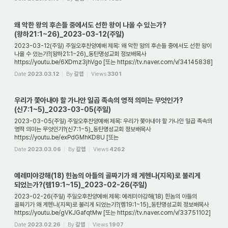
왜 악한 왕의 후손들 중에서도 선한 왕이 나올 수 있는가?
(왕하21:1~26)_2023-03-12(주일)
2023-03-12(주일) 주일오후찬양예배 제목: 왜 악한 왕의 후손들 중에서도 선한 왕이
나올 수 있는가?(왕하21:1~26)_동탄명성교회 정보배목사
https://youtu.be/6XDmz3jhVgo [또는 https://tv.naver.com/v/34145838]
1. 들어가며 남유다 왕국의 역대 왕들을 살...
Date
2023.03.12
By
갈렙
Views
3301
우리가 쫓아내야 할 가나안 일곱 족속의 영적 의미는 무엇인가?
(신7:1~5)_2023-03-05(주일)
2023-03-05(주일) 주일오후찬양예배 제목: 우리가 쫓아내야 할 가나안 일곱 족속의
영적 의미는 무엇인가?(신7:1~5)_동탄명성교회 정보배목사
https://youtu.be/exPdGMhKD8U [또는
https://tv.naver.com/v/34139518] 1. 들어가며 하나님께서 가나안 정복을 앞...
Date
2023.03.06
By
갈렙
Views
4262
예레미야강해(18) 힌놈의 아들의 골짜기가 왜 게헨나(지옥)로 불리게
되었는가?(렘19:1~15)_2023-02-26(주일)
2023-02-26(주일) 주일오후찬양예배 제목: 예레미야강해(18) 힌놈의 아들의
골짜기가 왜 게헨나(지옥)로 불리게 되었는가?(렘19:1~15)_동탄명성교회 정보배목사
https://youtu.be/gVKJGafqtMw [또는 https://tv.naver.com/v/33751102]
1. 들어가며 예레미야는 ...
Date
2023.02.26
By
갈렙
Views
1907