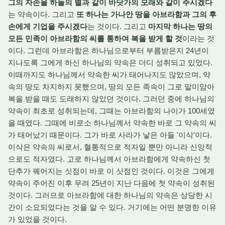
그의 자손을 하늘의 별과 같이 바닷가의 모래와 같이 주시겠다
는 약속이다. 그리고
또 하나는 가나안 땅을 아브라함과 그의 후
손에게 기업을 주시겠다
는 것이다. 그리고
마지막 하나는 땅의
모든 민족이 아브라함의 씨를 통하여 복을 받게 할 것
이라는 것
이다. 그런데 아브라함은 하나님으로부터 부름받은지 24년이
지나도록 그에게 하신 하나님의 약속은 더디 성취되고 있었다.
이때까지도 하나님께서 약속한 씨가 태어나지도 않았으며, 약
속의 땅도 차지하지 못했으며, 땅의 모든 족속이 그로 말미암아
복을 받을 때도 도래하지 않았던 것이다. 그러던 중에 하나님의
약속이 최초로 성취되는데, 그때는 아브라함의 나이가 100세였
을 때였다. 그때에 비로소 하나님께서 약속한 바로 그 약속의 씨
가 태어났기 때문이다. 그가 바로 사라가 낳은 아들 '이삭'이다.
이삭은 약속의 씨로서, 혈통적으로 적자일 뿐만 아니라 신앙적
으로도 적자였다. 고로 하나님께서 아브라함에게 약속하신 첫
단추가 꿰어지는 싯점이 바로 이 싯점인 것이다. 이것은 그에게
약속이 주어진 이후 무려 25년이 지난 다음에 첫 약속이 성취된
것이다. 그러므로 아브라함에 대한 하나님의 약속은 상당한 시
간이 소요되었다는 것을 알 수 있다. 거기에는 어떤 분명한 이유
가 있었을 것이다.