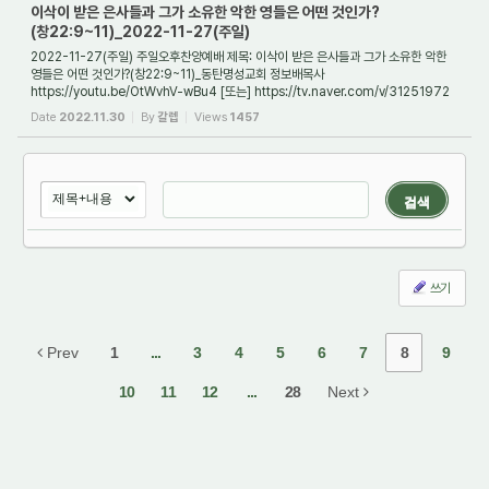
이삭이 받은 은사들과 그가 소유한 악한 영들은 어떤 것인가?
(창22:9~11)_2022-11-27(주일)
2022-11-27(주일) 주일오후찬양예배 제목: 이삭이 받은 은사들과 그가 소유한 악한
영들은 어떤 것인가?(창22:9~11)_동탄명성교회 정보배목사
https://youtu.be/OtWvhV-wBu4 [또는] https://tv.naver.com/v/31251972
1. 들어가며 창세기에서 이삭의 삶은 그의 ...
Date
2022.11.30
By
갈렙
Views
1457
검색
쓰기
Prev
1
...
3
4
5
6
7
8
9
10
11
12
...
28
Next