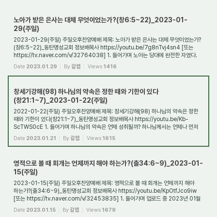
노아가 받은 은사는 대체 무엇이었는가?(창6:5~22)_2023-01-
29(주일)
2023-01-29(주일) 주일오후찬양예배 제목: 노아가 받은 은사는 대체 무엇이었는가?
(창6:5~22)_동탄명성교회 정보배목사 https://youtu.be/7g8nTvj4sn4 [또는
https://tv.naver.com/v/32764038] 1. 들어가며 노아는 당대에 완전한 자였다.
다시 말해 흠이 없는 ...
Date
2023.01.29
By
갈렙
Views
1416
창세기강해(98) 하나님의 약속은 정한 때와 기한이 있다
(창21:1~7)_2023-01-22(주일)
2022-01-22(주일) 주일오후찬양예배 제목: 창세기강해(98) 하나님의 약속은 정한
때와 기한이 있다(창21:1~7)_동탄명성교회 정보배목사 https://youtu.be/Kb-
ScTWS0cE 1. 들어가며 하나님의 약속은 언제 성취될까? 하나님께서는 언제나 먼저
약속을 하신 다음...
Date
2023.01.21
By
갈렙
Views
1615
영적으로 볼 때 회개는 언제까지 해야 하는가?(출34:6~9)_2023-01-
15(주일)
2023-01-15(주일) 주일오후찬양예배 제목: 영적으로 볼 때 회개는 언제까지 해야
하는가?(출34:6~9)_동탄명성교회 정보배목사 https://youtu.be/KpOtfJco9iw
[또는 https://tv.naver.com/v/32453835] 1. 들어가며 업로드 중 2023년 01월
15일(주일) 정보배목사
Date
2023.01.15
By
갈렙
Views
1679