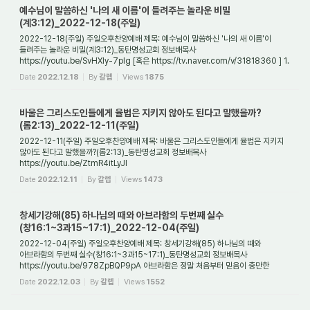
예수님이 말씀하신 '나의 새 이름'이 들려주는 놀라운 비밀
(계3:12)_2022-12-18(주일)
2022-12-18(주일) 주일오후찬양예배 제목: 예수님이 말씀하신 '나의 새 이름'이
들려주는 놀라운 비밀(계3:12)_동탄명성교회 정보배목사
https://youtu.be/SvHXly-7plg [혹은 https://tv.naver.com/v/31818360 ] 1.
들어가며 성경은 계시들의 기록이다. 그것은...
Date
2022.12.18
By
갈렙
Views
1875
바울은 그리스도인들에게 율법은 지키지 않아도 된다고 말했을까?
(롬2:13)_2022-12-11(주일)
2022-12-11(주일) 주일오후찬양예배 제목: 바울은 그리스도인들에게 율법은 지키지
않아도 된다고 말했을까?(롬2:13)_동탄명성교회 정보배목사
https://youtu.be/ZtmR4itLyJI
Date
2022.12.11
By
갈렙
Views
1473
창세기강해(85) 하나님의 때와 아브라함의 두번째 실수
(창16:1~3과15~17:1)_2022-12-04(주일)
2022-12-04(주일) 주일오후찬양예배 제목: 창세기강해(85) 하나님의 때와
아브라함의 두번째 실수(창16:1~3과15~17:1)_동탄명성교회 정보배목사
https://youtu.be/978ZpBQP9pA 아브라함은 정말 처음부터 믿음이 충만한
사람이었을까? 그래서 갈대아 우르를 떠...
Date
2022.12.03
By
갈렙
Views
1552