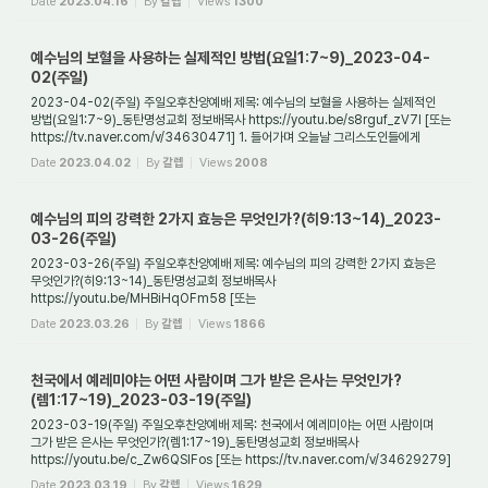
Date
2023.04.16
By
갈렙
Views
1300
예수님의 보혈을 사용하는 실제적인 방법(요일1:7~9)_2023-04-
02(주일)
2023-04-02(주일) 주일오후찬양예배 제목: 예수님의 보혈을 사용하는 실제적인
방법(요일1:7~9)_동탄명성교회 정보배목사 https://youtu.be/s8rguf_zV7I [또는
https://tv.naver.com/v/34630471] 1. 들어가며 오늘날 그리스도인들에게
예수님의 피는 속죄의 피...
Date
2023.04.02
By
갈렙
Views
2008
예수님의 피의 강력한 2가지 효능은 무엇인가?(히9:13~14)_2023-
03-26(주일)
2023-03-26(주일) 주일오후찬양예배 제목: 예수님의 피의 강력한 2가지 효능은
무엇인가?(히9:13~14)_동탄명성교회 정보배목사
https://youtu.be/MHBiHqOFm58 [또는
https://tv.naver.com/v/34629459] 1. 들어 가며 예수께서는 원래 말씀이셨다.
Date
2023.03.26
By
갈렙
Views
1866
그러므로 그분...
천국에서 예레미야는 어떤 사람이며 그가 받은 은사는 무엇인가?
(렘1:17~19)_2023-03-19(주일)
2023-03-19(주일) 주일오후찬양예배 제목: 천국에서 예레미야는 어떤 사람이며
그가 받은 은사는 무엇인가?(렘1:17~19)_동탄명성교회 정보배목사
https://youtu.be/c_Zw6QSIFos [또는 https://tv.naver.com/v/34629279]
1. 들어 가며 예레미야서는 구약의 4대 ...
Date
2023.03.19
By
갈렙
Views
1629