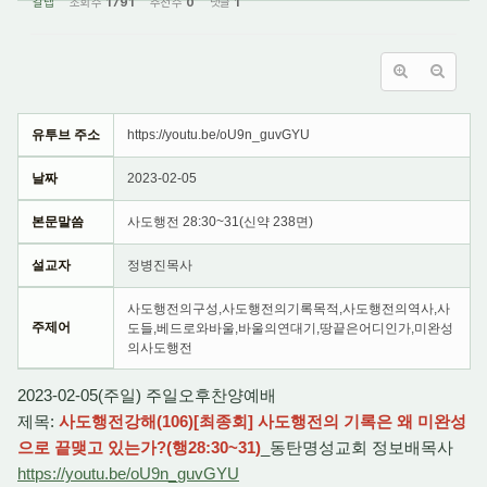
갈렙
조회 수
1791
추천 수
0
댓글
1
유투브 주소
https://youtu.be/oU9n_guvGYU
날짜
2023-02-05
본문말씀
사도행전 28:30~31(신약 238면)
설교자
정병진목사
사도행전의구성,사도행전의기록목적,사도행전의역사,사
주제어
도들,베드로와바울,바울의연대기,땅끝은어디인가,미완성
의사도행전
2023-02-05(주일) 주일오후찬양예배
제목:
사도행전강해(106)[최종회] 사도행전의 기록은 왜 미완성
으로 끝맺고 있는가?(행28:30~31)
_동탄명성교회 정보배목사
https://youtu.be/oU9n_guvGYU