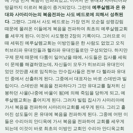
에 가장 먼저 복음이 전파되었고, 이어서 온 유대와 사마리아와
땅끝까지 이르러 복음이 증거되었다. 그런데
예루살렘과 온 유
대와 사마리아는의 복음전파는 사도 베드로에 의해서 성취된
다
. 그랬다. 그래서 사도 베드로는 가장 먼저 오순절 성령강림
때문에 몰려온 이들에게 복음을 전파하여 최초의 예루살렘교회
를 세우게 된다. 이것이 사도행전 2장의 기록이다. 그러므로 이
때 세워진 예루살렘교회는 이방인들은 한 사람도 없었고 오직
히브리파 유대인들과 헬라파 유대인들로만 구성되었다. 하지만
구제 문제 때문에 다툼이 일어났을 때에, 사도들은 집사를 세워
이 문제를 해결하였는데, 자신들이 모두가 히브리파 유대인이
었던 것만큼 새로 임직하는 안수집사들은 전부 다 헬라파 유대
인 중에서 선출하게 된다. 그중에서 대표자는 바로 스데반과 빌
립이다. 스데반은 복음을 전파하다가 그만 유대교를 철저히 신
봉하던 사울(나중에 바울이 됨)에 의해 죽임을 당하게 되고, 예
루살렘교회는 흩어지게 된다. 그러자 빌립 집사가 사마리아에
가서 복음을 전파하여 사마리아교회를 세우게 된다. 그리고 흩
어진 성도들이 온 유대에 복음을 전파하게 된다. 그중에 어떤 이
들은 수리아의 안디옥에 가서 복음을 전파하여 교회를 세우게
되는데 이것이 바로 최초의 이방인 교회인 수리아 안디옥교회