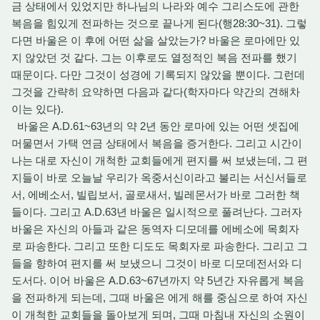
금 상태에서 있었지만 하나님의 나라와 예수 그리스도에 관한
복음을 힘있게 전파하는 것으로 끝나게 된다(행28:30~31). 그렇
다면 바울은 이 후에 어떤 삶을 살았는가? 바울은 로마에만 있
지 않았던 것 같다. 그는 이후로도 열정적인 복음 전파를 했기
때문이다. 다만 그것이 성경에 기록되지 않았을 뿐이다. 그런데
그것을 간략히 요약하면 다음과 같다(학자마다 약간의 견해차
이는 있다).
바울은 A.D.61~63년의 약 2년 동안 로마에 있는 어떤 셋집에
머물면서 가택 연금 상태에서 복음을 증거한다. 그리고 시간이
나는 대로 자신이 개척한 교회들에게 편지를 써 보냈는데, 그 편
지들이 바로 오늘날 우리가 옥중서신이라고 불리는 서신서들로
서, 에베소서, 빌립보서, 골로새서, 빌레몬서가 바로 그러한 책
들이다. 그리고 A.D.63년 바울은 일시적으로 풀려난다. 그러자
바울은 자신의 아들과 같은 동역자 디모데를 에베소에 목회자
로 파송한다. 그리고 또한 디도도 목회자로 파송한다. 그리고 그
들을 향하여 편지를 써 보냈으니 그것이 바로 디모데전서와 디
도서다. 이어 바울은 A.D.63~67년까지 약 5년간 자유롭게 복음
을 전파하게 되는데, 그때 바울은 에게 해를 중심으로 하여 자신
이 개척한 교회들을 돌아보게 되며, 그때 마침내 자신의 소원이