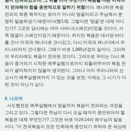
음이 전파되었으나, 그 뒤를 이어 누군가가 복음을 다른 지역까
지 전파해야 함을 웅변적으로 말하기 위함
이다. 왜냐하면 복음
전파의 최종 목적지는 로마가 아니라 땅끝이라고 주님께서 분
명히 말씀하셨기 때문이다(행1:8). 그렇다면 '땅끝'은 대체 어디
인가? 그곳은 당시에는 아마 서바나(스페인)이었을 것이다. 서
쪽 땅끝이 스페인이었기 때문이다. 하지만 복음은 대서양 바다
를 건너 미국과 캐나다로 건너갔고, 다시 미국과 캐나다에서 우
리나라까지 건너왔다. 그때가 바로 1,885년경의 일이다. 그리하
여 우리라에도 복음이 전파된 것이다. 그러므로 우리는 다시 복
음이 증거되기 시작한 예루살렘으로까지 되돌려주어야 복음 전
파가 끝마쳐지지 않을까 생각된다. 그러나 이미 우리나라의 선
교사가 예루살렘에까지 가 있는 것을 보면, 이제는 그 시기가 다
된 것이 아닌가 싶다.
8. 나오며
사도행전은 예루살렘에서 땅끝까지 복음이 전파되는 과정을
그리고 있다. 그렇다면 주님이 다시 오실 때까지 증언되어야 할
복음은 대체 무엇인가? 그것은 바로 마24:14의 예수님의 말씀
이다. "이 천국복음이 모든 민족에게 증언되기 위하여 온 세상에