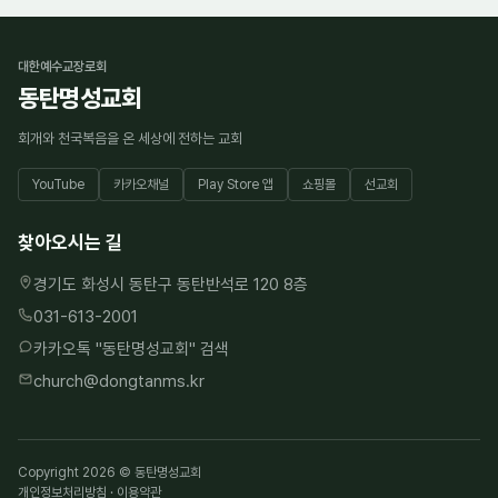
대한예수교장로회
동탄명성교회
회개와 천국복음을 온 세상에 전하는 교회
YouTube
카카오채널
Play Store 앱
쇼핑몰
선교회
찾아오시는 길
경기도 화성시 동탄구 동탄반석로 120 8층
031-613-2001
카카오톡 "
동탄명성교회
" 검색
church@dongtanms.kr
Copyright 2026 © 동탄명성교회
개인정보처리방침
·
이용약관