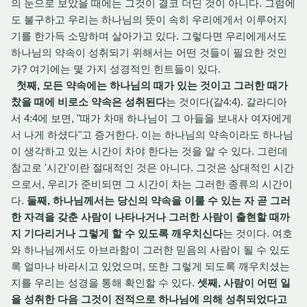
의 눈으로 보았을 때에는 그것이 결코 더딘 것이 아니다. 그럼에
도 불구하고 우리는 하나님의 뜻이 속히 우리에게서 이루어지
기를 한가득 소망하며 살아가고 있다. 그렇다면 우리에게서도
하나님의 약속이 성취되기 위해서는 어떤 것들이 필요한 것인
가? 여기에는 몇 가지 성경적인 힌트들이 있다.
첫째, 모든 약속에는 하나님의 때가 있는 것이고 그러한 때가
찼을 때에 비로소 약속은 성취된다
는 것이다(갈4:4). 갈라디아
서 4:4에 보면, "때가 차매 하나님이 그 아들을 보내사 여자에게
서 나게 하셨다"고 증거한다. 이는 하나님의 약속이라도 하나님
이 생각하고 있는 시간이 차야 한다는 것을 알 수 있다. 그런데
참고로 '시간'이란 절대적인 것은 아니다. 그것은 상대적인 시간
으로서, 우리가 준비되면 그 시간이 차는 그러한 종류의 시간이
다.
둘째, 하나님께서는 당신의 약속을 이룰 수 있는 자 곧 그러
한 자격을 갖춘 사람이 나타나거나 그러한 사람이 출현할 때까
지 기다리거나 그렇게 할 수 있도록 깨우치신다
는 것이다. 여호
와 하나님께서도 아브라함이 그러한 믿음의 사람이 될 수 있도
록 얼마나 바라시고 있었으며, 또한 그렇게 되도록 깨우치셨는
지를 우리는 성경을 통해 확인할 수 있다.
셋째, 사람이 어떤 일
을 성취한 다음 그것이 전적으로 하나님에 의해 성취되었다고