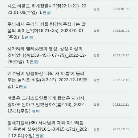
사도 바울도 회개했을까?(행22:1~21)_20
갈렙
2023.01.08
23-01-08(주일)
1
주님께서 우리의 죄를 탕감해주셨다는 말
씀의 의미는?(마18:21~35)_2023-01-01
갈렙
2023.01.02
(주일)
1
사가랴와 엘리샤벳의 영성, 상상 이상의
것이었다(눅1:39~45과 67~79)_2022-12-
갈렙
2022.12.25
25(주일)
1
예수님이 말씀하신 '나의 새 이름'이 들려
주는 놀라운 비밀(계3:12)_2022-12-18(주
갈렙
2022.12.18
일)
1
바울은 그리스도인들에게 율법은 지키지
않아도 된다고 말했을까?(롬2:13)_2022-
갈렙
2022.12.11
12-11(주일)
창세기강해(85) 하나님의 때와 아브라함
의 두번째 실수(창16:1~3과15~17:1)_202
갈렙
2022.12.03
2-12-04(주일)