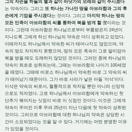
그의 자손을 하늘의 별과 같이 바닷가의 모래와 같이 주시겠다
는 약속이다. 그리고
또 하나는 가나안 땅을 아브라함과 그의 후
손에게 기업을 주시겠다
는 것이다. 그리고
마지막 하나는 땅의
모든 민족이 아브라함의 씨를 통하여 복을 받게 할 것
이라는 것
이다. 그런데 아브라함은 하나님으로부터 부름받은지 24년이
지나도록 그에게 하신 하나님의 약속은 더디 성취되고 있었다.
이때까지도 하나님께서 약속한 씨가 태어나지도 않았으며, 약
속의 땅도 차지하지 못했으며, 땅의 모든 족속이 그로 말미암아
복을 받을 때도 도래하지 않았던 것이다. 그러던 중에 하나님의
약속이 최초로 성취되는데, 그때는 아브라함의 나이가 100세였
을 때였다. 그때에 비로소 하나님께서 약속한 바로 그 약속의 씨
가 태어났기 때문이다. 그가 바로 사라가 낳은 아들 '이삭'이다.
이삭은 약속의 씨로서, 혈통적으로 적자일 뿐만 아니라 신앙적
으로도 적자였다. 고로 하나님께서 아브라함에게 약속하신 첫
단추가 꿰어지는 싯점이 바로 이 싯점인 것이다. 이것은 그에게
약속이 주어진 이후 무려 25년이 지난 다음에 첫 약속이 성취된
것이다. 그러므로 아브라함에 대한 하나님의 약속은 상당한 시
간이 소요되었다는 것을 알 수 있다. 거기에는 어떤 분명한 이유
가 있었을 것이다.