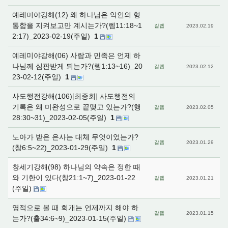
예레미야강해(12) 왜 하나님은 악인의 형
통함을 지켜보고만 계시는가?(렘11:18~1
갈렙
2023.02.19
2:17)_2023-02-19(주일)
1
예레미야강해(06) 사람과 민족은 언제 하
나님께 심판받게 되는가?(렘1:13~16)_20
갈렙
2023.02.12
23-02-12(주일)
1
사도행전강해(106)[최종회] 사도행전의
기록은 왜 미완성으로 끝맺고 있는가?(행
갈렙
2023.02.05
28:30~31)_2023-02-05(주일)
1
노아가 받은 은사는 대체 무엇이었는가?
갈렙
2023.01.29
(창6:5~22)_2023-01-29(주일)
1
창세기강해(98) 하나님의 약속은 정한 때
와 기한이 있다(창21:1~7)_2023-01-22
갈렙
2023.01.21
(주일)
영적으로 볼 때 회개는 언제까지 해야 하
갈렙
2023.01.15
는가?(출34:6~9)_2023-01-15(주일)