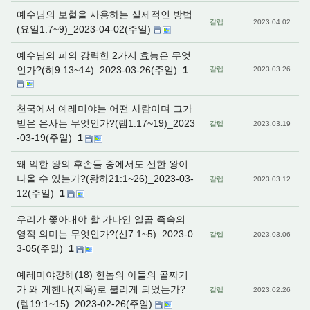
예수님의 보혈을 사용하는 실제적인 방법
갈렙
2023.04.02
(요일1:7~9)_2023-04-02(주일)
예수님의 피의 강력한 2가지 효능은 무엇
인가?(히9:13~14)_2023-03-26(주일)
1
갈렙
2023.03.26
천국에서 예레미야는 어떤 사람이며 그가
받은 은사는 무엇인가?(렘1:17~19)_2023
갈렙
2023.03.19
-03-19(주일)
1
왜 악한 왕의 후손들 중에서도 선한 왕이
나올 수 있는가?(왕하21:1~26)_2023-03-
갈렙
2023.03.12
12(주일)
1
우리가 쫓아내야 할 가나안 일곱 족속의
영적 의미는 무엇인가?(신7:1~5)_2023-0
갈렙
2023.03.06
3-05(주일)
1
예레미야강해(18) 힌놈의 아들의 골짜기
가 왜 게헨나(지옥)로 불리게 되었는가?
갈렙
2023.02.26
(렘19:1~15)_2023-02-26(주일)