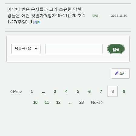
이삭이 받은 은사들과 그가 소유한 악한
영들은 어떤 것인가?(창22:9~11)_2022-1
갈렙
2022.11.30
1-27(주일)
1
검색
쓰기
Prev
1
...
3
4
5
6
7
8
9
10
11
12
...
28
Next