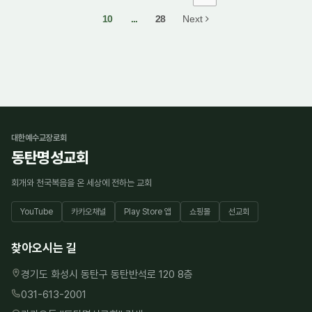
10
...
28
Next
대한예수교장로회
동탄명성교회
회개와 천국복음을 온 세상에 전하는 교회
YouTube
카카오채널
Play Store 앱
쇼핑몰
선교회
찾아오시는 길
경기도 화성시 동탄구 동탄반석로 120 8층
031-613-2001