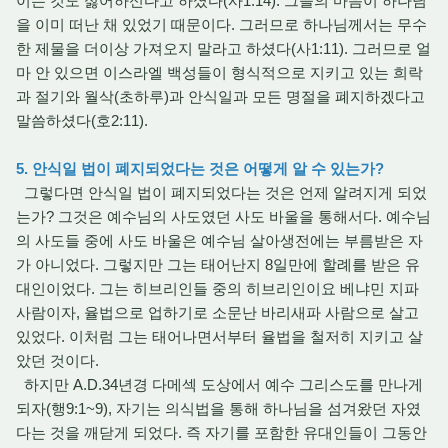
이는 것도 싫어하신다고 하셨다(사1:14). 그들의 마음이 하나님
을 이미 떠난 채 있었기 때문이다. 그러므로 하나님께서는 무수
한 제물을 더이상 가져오지 말라고 하셨다(사1:11). 그러므로 얼
마 안 있으면 이스라엘 백성들이 형식적으로 지키고 있는 희락
과 절기와 월삭(초하루)과 안식일과 모든 명절을 폐지하겠다고
말씀하셨다(호2:11).
5. 안식일 법이 폐지되었다는 것은 어떻게 알 수 있는가?
그렇다면 안식일 법이 폐지되었다는 것은 언제 알려지게 되었
는가? 그것은 예수님의 사도였던 사도 바울을 통해서다. 예수님
의 사도들 중에 사도 바울은 예수님 살아생전에는 부름받은 자
가 아니었다. 그렇지만 그는 태어난지 8일만에 할례를 받은 유
대인이었다. 그는 히브리인들 중의 히브리인이요 베냐민 지파
사람이자, 율법으로 업하기로 소문난 바리새파 사람으로 살고
있었다. 이처럼 그는 태어나면서부터 율법을 철저히 지키고 살
았던 것이다.
하지만 A.D.34년경 다메섹 도상에서 예수 그리스도를 만나게
되자(행9:1~9), 자기는 의식법을 통해 하나님을 섬겨왔던 자였
다는 것을 깨닫게 되었다. 즉 자기를 포함한 유대인들이 그동안