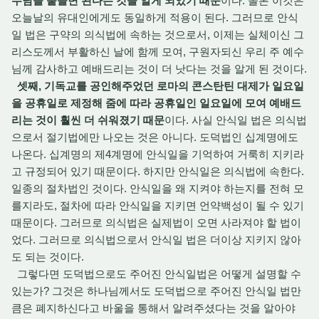
수님을 붙들면 된다는 것을 알게 되었기 때문
이다. 몰론 이것은
오늘날의 유대인에게도 동일하게 적용이 된다. 그러므로 안식
일 법은 구약의 의식법에 속하는 것으로서, 이제는 실체이신 그
리스도께서 부활하신 날에 함께 모여, 구원자되신 우리 주 예수
님께 감사하고 예배드리는 것이 더 낫다는 것을 알게 된 것이다.
셋째, 기독교를 공인해주었던 로마의 콘스탄틴 대제가 일요일
을 공휴일로 제정해 줌에 따라 공휴일인 일요일에 모여 예배드
리는 것이 훨씬 더 쉬워졌기 때문
이다. 사실 안식일 법은 의식법
으로서 절기법에만 나오는 것은 아니다. 도덕법인 십계명에도
나온다. 십계명의 제4계명에 안식일을 기억하여 거룩히 지키라
고 규정되어 있기 때문이다. 하지만 안식일은 의식법에 속한다.
일종의 절차법인 것이다. 안식일을 왜 지켜야 하는지를 전혀 모
를지라도, 절차에 따라 안식일을 지키면 언약백성이 될 수 있기
때문이다. 그러므로 의식법은 실제법이 오면 사라져야 할 법이
었다. 그러므로 의식법으로서 안식일 법은 더이상 지키지 않아
도 되는 것이다.
그렇다면 도덕법으로도 주어진 안식일법은 어떻게 설명할 수
있는가? 그것은 하나님께서도 도덕법으로 주어진 안식일 법만
큼은 폐지하신다고 바울을 통해서 알려주셨다는 것을 알아야