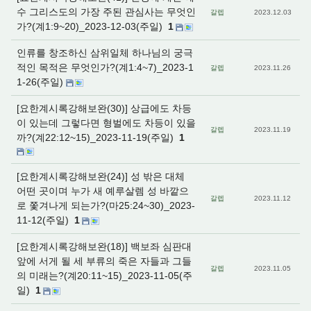
수 그리스도의 가장 주된 관심사는 무엇인
갈렙
2023.12.03
가?(계1:9~20)_2023-12-03(주일)
1
인류를 창조하신 삼위일체 하나님의 궁극
적인 목적은 무엇인가?(계1:4~7)_2023-1
갈렙
2023.11.26
1-26(주일)
[요한계시록강해보완(30)] 상급에도 차등
이 있는데 그렇다면 형벌에도 차등이 있을
갈렙
2023.11.19
까?(계22:12~15)_2023-11-19(주일)
1
[요한계시록강해보완(24)] 성 밖은 대체
어떤 곳이며 누가 새 예루살렘 성 바깥으
갈렙
2023.11.12
로 쫓겨나게 되는가?(마25:24~30)_2023-
11-12(주일)
1
[요한계시록강해보완(18)] 백보좌 심판대
앞에 서게 될 세 부류의 죽은 자들과 그들
갈렙
2023.11.05
의 미래는?(계20:11~15)_2023-11-05(주
일)
1