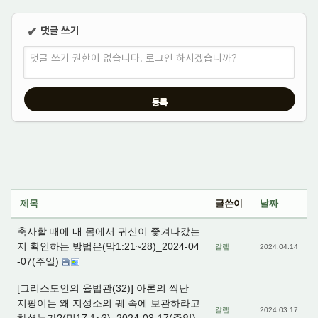
댓글 쓰기
✔
댓글 쓰기 권한이 없습니다. 로그인 하시겠습니까?
제목
글쓴이
날짜
축사할 때에 내 몸에서 귀신이 좇겨나갔는
지 확인하는 방법은(막1:21~28)_2024-04
갈렙
2024.04.14
-07(주일)
[그리스도인의 율법관(32)] 아론의 싹난
지팡이는 왜 지성소의 궤 속에 보관하라고
갈렙
2024.03.17