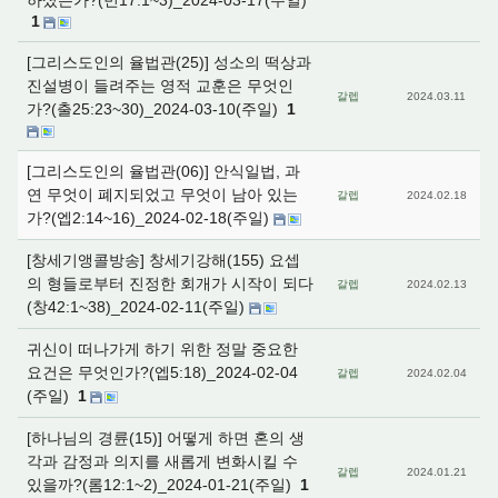
하셨는가?(민17:1~3)_2024-03-17(주일)
1
[그리스도인의 율법관(25)] 성소의 떡상과
진설병이 들려주는 영적 교훈은 무엇인
갈렙
2024.03.11
가?(출25:23~30)_2024-03-10(주일)
1
[그리스도인의 율법관(06)] 안식일법, 과
연 무엇이 폐지되었고 무엇이 남아 있는
갈렙
2024.02.18
가?(엡2:14~16)_2024-02-18(주일)
[창세기앵콜방송] 창세기강해(155) 요셉
의 형들로부터 진정한 회개가 시작이 되다
갈렙
2024.02.13
(창42:1~38)_2024-02-11(주일)
귀신이 떠나가게 하기 위한 정말 중요한
요건은 무엇인가?(엡5:18)_2024-02-04
갈렙
2024.02.04
(주일)
1
[하나님의 경륜(15)] 어떻게 하면 혼의 생
각과 감정과 의지를 새롭게 변화시킬 수
갈렙
2024.01.21
있을까?(롬12:1~2)_2024-01-21(주일)
1