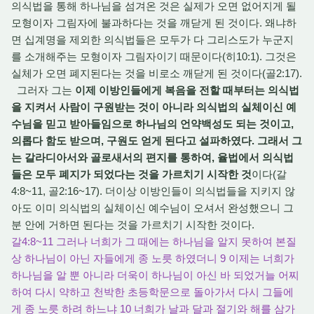
의식법을 통해 하나님을 섬겨온 것은 실제가 오면 없어지게 될
모형이자 그림자에 불과하다는 것을 깨닫게 된 것이다. 왜냐하
면 십계명을 제외한 의식법들은 모두가 다 그리스도가 누군지
를 소개해주는 모형이자 그림자이기 때문이다(히10:1). 그것은
실체가 오면 폐지된다는 것을 비로소 깨닫게 된 것이다(골2:17).
그러자 그는
이제 이방인들에게 복음을 전할 때부터는 의식법
을 지켜서 사람이 구원받는 것이 아니라 의식법의 실체이신 예
수님을 믿고 받아들임으로 하나님의 언약백성도 되는 것이고,
의롭다 함도 받으며, 구원도 얻게 된다고 설파하였다. 그래서 그
는 갈라디아서와 골로새서의 편지를 통하여, 율법에서 의식법
들은 모두 폐지가 되었다는 것을 가르치기 시작한 것
이다(갈
4:8~11, 골2:16~17). 더이상 이방인들이 의식법들을 지키지 않
아도 이미 의식법의 실체이신 예수님이 오셔서 완성했으니 그
분 안에 거하면 된다는 것을 가르치기 시작한 것이다.
갈4:8~11 그러나 너희가 그 때에는 하나님을 알지 못하여 본질
상 하나님이 아닌 자들에게 종 노릇 하였더니 9 이제는 너희가
하나님을 알 뿐 아니라 더욱이 하나님이 아신 바 되었거늘 어찌
하여 다시 약하고 천박한 초등학문으로 돌아가서 다시 그들에
게 종 노릇 하려 하느냐 10 너희가 날과 달과 절기와 해를 삼가