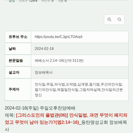
갈렙
조회 수
1264
추천 수
0
댓글
0
유투브 주소
https://youtu.be/CJgnLTOAoj4
날짜
2024-02-18
본문말씀
에베소서 2:14~16(신약 311면)
설교자
정보배목사
안식일,주일,의식법,도덕법,십계명,절기법,주간의안식일,
주제어
절기의안식일,제칠일안식일,그림자와실체,안식일의근본
정신
2024-02-18(주일) 주일오후찬양예배
제목:
[그리스도인의 율법관(06)] 안식일법, 과연 무엇이 폐지되
었고 무엇이 남아 있는가?(엡2:14~16)
_
동탄명성교회 정보배목
사