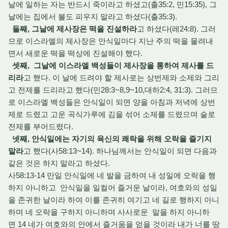
날에 일하는 자는 반드시 죽이라고 하셨고(출35:2, 민15:35), 그
날에는 집에서 불도 피우지 말라고 하셨다(출35:3).
둘째, 그날에 제사장은 떡을 진설하라
고 하셨다(레24:8). 그러
므로 이스라엘의 제사장은 안식일마다 지난 주의 떡을 물려내
면서 새로운 떡을 떡상에 진설해야 했다.
셋째, 그날에 이스라엘 백성들이 제사장을 통하여 제사를 드
리라
고 했다. 이 날에 드려야 할 제사로는 상번제와 소제와 그리
고 전제를 드리라고 했다(민28:3~8,9~10,대하2:4, 31:3). 그러므
로 이스라엘 백성들은 안식일이 되면 양을 아침과 저녁에 상번
제로 드렸고 고운 곡식가루에 김을 섞어 소제를 드렸으며 술로
전제를 부어드렸다.
넷째, 안식일에는 자기의 육신의 쾌락을 위해 오락을 즐기지
말라
고 했다(사58:13~14). 하나님께서는 안식일이 되면 다음과
같은 것은 하지 말라고 하셨다.
사58:13-14 만일 안식일에 네 발을 금하여 내 성일에 오락을 행
하지 아니하고 안식일을 일컬어 즐거운 날이라, 여호와의 성일
을 존귀한 날이라 하여 이를 존귀히 여기고 네 길로 행하지 아니
하며 네 오락을 구하지 아니하며 사사로운 말을 하지 아니하
면 14 네가 여호와의 안에서 즐거움을 얻을 것이라 내가 너를 땅