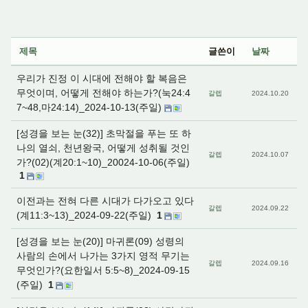
제목
글쓴이
날짜
우리가 진정 이 시대에 전해야 할 복음은
무엇이며, 어떻게 전해야 하는가?(눅24:4
갈렙
2024.10.20
7~48,마24:14)_2024-10-13(주일)
[성경을 보는 눈(32)] 초막절을 푸는 또 하
나의 열쇠, 천년왕국, 어떻게 성취될 것인
갈렙
2024.10.07
가?(02)(계20:1~10)_20024-10-06(주일)
1
이전과는 전혀 다른 시대가 다가오고 있다
갈렙
2024.09.22
(계11:3~13)_2024-09-22(주일)
1
[성경을 보는 눈(20)] 마귀론(09) 성령의
사람의 손에서 나가는 3가지 영적 무기는
갈렙
2024.09.16
무엇인가?(요한일서 5:5~8)_2024-09-15
(주일)
1