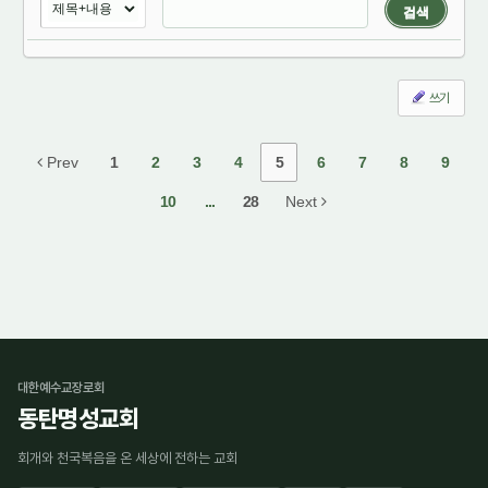
검색
쓰기
Prev
1
2
3
4
5
6
7
8
9
10
...
28
Next
대한예수교장로회
동탄명성교회
회개와 천국복음을 온 세상에 전하는 교회