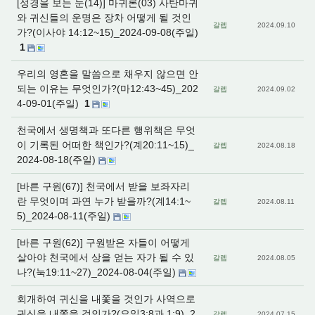
[성경을 보는 눈(14)] 마귀론(03) 사탄마귀
와 귀신들의 운명은 장차 어떻게 될 것인
갈렙
2024.09.10
가?(이사야 14:12~15)_2024-09-08(주일)
1
우리의 영혼을 말씀으로 채우지 않으면 안
되는 이유는 무엇인가?(마12:43~45)_202
갈렙
2024.09.02
4-09-01(주일)
1
천국에서 생명책과 또다른 행위책은 무엇
이 기록된 어떠한 책인가?(계20:11~15)_
갈렙
2024.08.18
2024-08-18(주일)
[바른 구원(67)] 천국에서 받을 보좌자리
란 무엇이며 과연 누가 받을까?(계14:1~
갈렙
2024.08.11
5)_2024-08-11(주일)
[바른 구원(62)] 구원받은 자들이 어떻게
살아야 천국에서 상을 얻는 자가 될 수 있
갈렙
2024.08.05
나?(눅19:11~27)_2024-08-04(주일)
회개하여 귀신을 내쫓을 것인가 사역으로
귀신을 내쫓을 것인가?(요일3:8과 1:9)_2
갈렙
2024.07.15