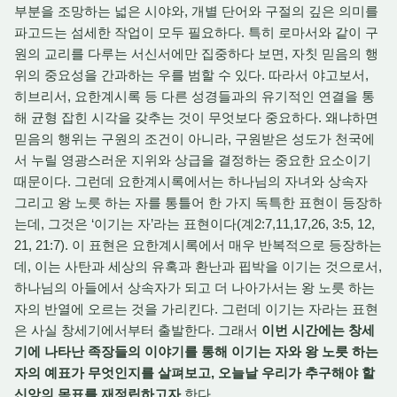
부분을 조망하는 넓은 시야와, 개별 단어와 구절의 깊은 의미를
파고드는 섬세한 작업이 모두 필요하다. 특히 로마서와 같이 구
원의 교리를 다루는 서신서에만 집중하다 보면, 자칫 믿음의 행
위의 중요성을 간과하는 우를 범할 수 있다. 따라서 야고보서,
히브리서, 요한계시록 등 다른 성경들과의 유기적인 연결을 통
해 균형 잡힌 시각을 갖추는 것이 무엇보다 중요하다. 왜냐하면
믿음의 행위는 구원의 조건이 아니라, 구원받은 성도가 천국에
서 누릴 영광스러운 지위와 상급을 결정하는 중요한 요소이기
때문이다. 그런데 요한계시록에서는 하나님의 자녀와 상속자
그리고 왕 노릇 하는 자를 통틀어 한 가지 독특한 표현이 등장하
는데, 그것은 ‘이기는 자’라는 표현이다(계2:7,11,17,26, 3:5, 12,
21, 21:7). 이 표현은 요한계시록에서 매우 반복적으로 등장하는
데, 이는 사탄과 세상의 유혹과 환난과 핍박을 이기는 것으로서,
하나님의 아들에서 상속자가 되고 더 나아가서는 왕 노릇 하는
자의 반열에 오르는 것을 가리킨다. 그런데 이기는 자라는 표현
은 사실 창세기에서부터 출발한다. 그래서
이번 시간에는 창세
기에 나타난 족장들의 이야기를 통해 이기는 자와 왕 노릇 하는
자의 예표가 무엇인지를 살펴보고, 오늘날 우리가 추구해야 할
신앙의 목표를 재정립하고자
한다.