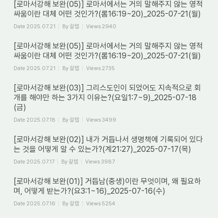
[로마서강해 보완(05)] 로마서에서는 거의 말해주지 않는 영적
싸움이란 대체 어떤 것인가?(롬16:19~20)_2025-07-21(월)
Date
2025.07.21
By
갈렙
Views
2940
[로마서강해 보완(05)] 로마서에서는 거의 말해주지 않는 영적
싸움이란 대체 어떤 것인가?(롬16:19~20)_2025-07-21(월)
Date
2025.07.21
By
갈렙
Views
2735
[로마서강해 보완(03)] 그리스도인이 되었어도 지속적으로 회
개를 해야만 하는 3가지 이유는?(요일1:7~9)_2025-07-18
(금)
Date
2025.07.18
By
갈렙
Views
3499
[로마서강해 보완(02)] 내가 거듭나서 생명책에 기록되어 있다
는 것을 어떻게 알 수 있는가?(계21:27)_2025-07-17(목)
Date
2025.07.17
By
갈렙
Views
3987
[로마서강해 보완(01)] 거듭남(중생)이란 무엇이며, 왜 필요하
며, 어떻게 받는가?(요3:1~16)_2025-07-16(수)
Date
2025.07.16
By
갈렙
Views
5254