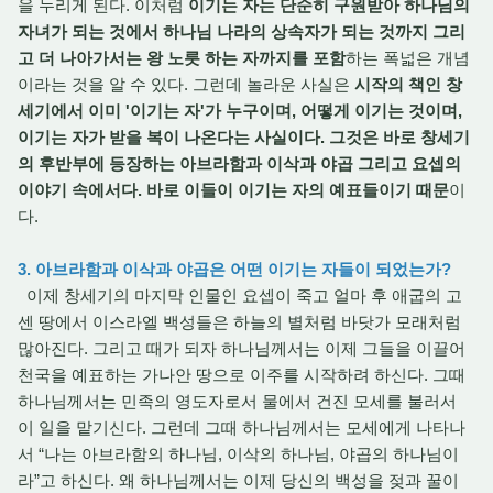
을 누리게 된다. 이처럼
이기는 자는 단순히 구원받아 하나님의
자녀가 되는 것에서 하나님 나라의 상속자가 되는 것까지 그리
고 더 나아가서는 왕 노릇 하는 자까지를 포함
하는 폭넓은 개념
이라는 것을 알 수 있다. 그런데 놀라운 사실은
시작의 책인 창
세기에서 이미 '이기는 자'가 누구이며, 어떻게 이기는 것이며,
이기는 자가 받을 복이 나온다는 사실이다. 그것은 바로 창세기
의 후반부에 등장하는 아브라함과 이삭과 야곱 그리고 요셉의
이야기 속에서다. 바로 이들이 이기는 자의 예표들이기 때문
이
다.
3. 아브라함과 이삭과 야곱은 어떤 이기는 자들이 되었는가?
이제 창세기의 마지막 인물인 요셉이 죽고 얼마 후 애굽의 고
센 땅에서 이스라엘 백성들은 하늘의 별처럼 바닷가 모래처럼
많아진다. 그리고 때가 되자 하나님께서는 이제 그들을 이끌어
천국을 예표하는 가나안 땅으로 이주를 시작하려 하신다. 그때
하나님께서는 민족의 영도자로서 물에서 건진 모세를 불러서
이 일을 맡기신다. 그런데 그때 하나님께서는 모세에게 나타나
서 “나는 아브라함의 하나님, 이삭의 하나님, 야곱의 하나님이
라”고 하신다. 왜 하나님께서는 이제 당신의 백성을 젖과 꿀이