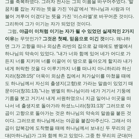
그를 축복하였다. 그러자 천사는 그의 이름을 바꾸어주었다. '발
꿈치를 잡는 자'라는 뜻을 가진 '야곱'에서 '하나님과 사람과 더
불어 겨루어 이겼다'는 뜻을 가진 '이스라엘'로 바꾸어준 것이다.
그리하여 그가 이기는 자가 되었던 것이다.
그럼,
야곱이 이처럼 이기는 자가 될 수 있었던 실제적인 2가지
이유
는 무엇인가?
그것은 첫째, 믿음으로 이긴 것
이다. 왜냐하
면 그가 고향을 떠나 외삼촌 라반의 집으로 갈 때에도 벧엘에서
하나님의 약속이 있었다. "내가 너와 함께 있어 네가 어디로 가
든지 너를 지키며 너를 이끌어 이 땅으로 돌아오게 할지라 내가
네게 허락한 것을 다 이루기까지 너를 떠나지 아니하리라 하신
지라(창28:15)" 더욱이 외삼촌 집에서 처가살이를 마쳤을 때에
도 하나님께서 자신의 출생지(고향)로 가라는 말씀이 있었기 때
문이다(창31:13)."나는 벧엘의 하나님이라 네가 거기서 기둥에
기름을 붓고 거기서 내게 서원하였으니 지금 일어나 이곳을 떠
나서 네 출생지로 돌아가라 하셨느니라(창31:13)" 그러므로 야
곱이 고향으로 돌아가는 것은 하나님의 약속의 말씀을 붙든 것
이다. 그러므로 하나님께서는 야곱을 붙잡아주신다. 그래서 야
곱이 얍복강에 도착했을 때에 하나님께서 보내신 두 무리의 군
대(마하나님)가 그와 함께 하고 있었다. 그중 한 무리의 군대(마