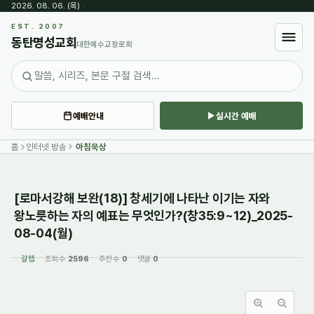
2026. 08. 06. (목)
·
Sketchbook5, 스케치북5
EST. 2007
동탄명성교회
대한예수교장로회
예배안내
실시간 예배
Sketchbook5, 스케치북5
홈
인터넷 방송
아침묵상
[로마서강해 보완(18)] 창세기에 나타난 이기는 자와
왕노릇하는 자의 예표는 무엇인가?(창35:9~12)_2025-
08-04(월)
갈렙
조회 수
2596
추천 수
0
댓글
0