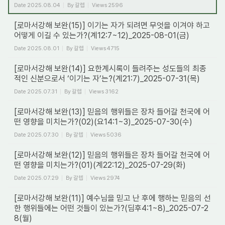
Date
2025.08.04
By
갈렙
Views
2596
[로마서강해 보완(15)] 이기는 자가 되려면 무엇을 이겨야 하고
어떻게 이길 수 있는가?(계12:7~12)_2025-08-01(금)
Date
2025.08.01
By
갈렙
Views
4715
[로마서강해 보완(14)] 요한계시록이 들려주는 성도들의 최종
적인 신분으로서 ‘이기는 자’는?(계21:7)_2025-07-31(목)
Date
2025.07.31
By
갈렙
Views
3162
[로마서강해 보완(13)] 믿음의 행위들은 장차 들어갈 천국에 어
떤 영향을 미치는가?(02)(요14:1~3)_2025-07-30(수)
Date
2025.07.30
By
갈렙
Views
5036
[로마서강해 보완(12)] 믿음의 행위들은 장차 들어갈 천국에 어
떤 영향을 미치는가?(01)(계22:12)_2025-07-29(화)
Date
2025.07.29
By
갈렙
Views
2974
[로마서강해 보완(11)] 예수님을 믿고 난 후에 행하는 믿음의 선
한 행위들에는 어떤 것들이 있는가?(딤후4:1~8)_2025-07-2
8(월)