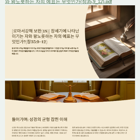
와 왕노릇하는 자의 예표는 무엇인가(창35,9_12).pdf