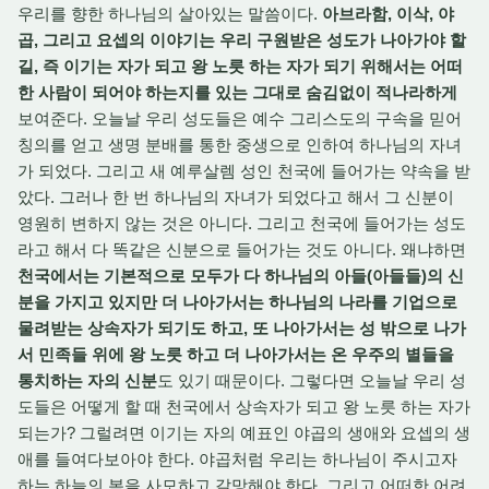
우리를 향한 하나님의 살아있는 말씀이다.
아브라함, 이삭, 야
곱, 그리고 요셉의 이야기는 우리 구원받은 성도가 나아가야 할
길, 즉 이기는 자가 되고 왕 노릇 하는 자가 되기 위해서는 어떠
한 사람이 되어야 하는지를 있는 그대로 숨김없이 적나라하게
보여준다. 오늘날 우리 성도들은 예수 그리스도의 구속을 믿어
칭의를 얻고 생명 분배를 통한 중생으로 인하여 하나님의 자녀
가 되었다. 그리고 새 예루살렘 성인 천국에 들어가는 약속을 받
았다. 그러나 한 번 하나님의 자녀가 되었다고 해서 그 신분이
영원히 변하지 않는 것은 아니다. 그리고 천국에 들어가는 성도
라고 해서 다 똑같은 신분으로 들어가는 것도 아니다. 왜냐하면
천국에서는 기본적으로 모두가 다 하나님의 아들(아들들)의 신
분을 가지고 있지만 더 나아가서는 하나님의 나라를 기업으로
물려받는 상속자가 되기도 하고, 또 나아가서는 성 밖으로 나가
서 민족들 위에 왕 노릇 하고 더 나아가서는 온 우주의 별들을
통치하는 자의 신분
도 있기 때문이다. 그렇다면 오늘날 우리 성
도들은 어떻게 할 때 천국에서 상속자가 되고 왕 노릇 하는 자가
되는가? 그럴려면 이기는 자의 예표인 야곱의 생애와 요셉의 생
애를 들여다보아야 한다. 야곱처럼 우리는 하나님이 주시고자
하는 하늘의 복을 사모하고 갈망해야 한다. 그리고 어떠한 어려