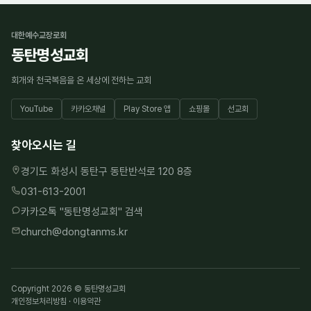
대한예수교장로회
동탄명성교회
회개와 천국복음을 온 세상에 전하는 교회
YouTube
카카오채널
Play Store 앱
쇼핑몰
선교회
찾아오시는 길
경기도 화성시 동탄구 동탄반석로 120 8층
031-613-2001
카카오톡 "
동탄명성교회
" 검색
church@dongtanms.kr
Copyright 2026 © 동탄명성교회
개인정보처리방침
·
이용약관