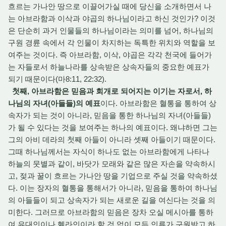
흐르는 가나안 땅으로 이끌어가실 때에 당신을 소개하면서 나
는 아브라함과 이삭과 야곱의 하나님이라고 하신 것인가? 이것
은 단순히 과거 인물들의 하나님이라는 의미를 넘어, 하나님의
구원 경륜 속에서 각 인물이 차지하는 독특한 위치와 역할을 보
여주는 것이다. 즉 아브라함, 이삭, 야곱은 각각 천국에 들어가
는 자들로서 하늘나라를 상속받은 상속자들의 중요한 예표가
되기 때문이다(마8:11, 22:32).
첫째, 아브라함은 믿음과 회개로 되어지는 이기는 자로서, 하
나님의 자녀(아들들)의 예표
이다. 아브라함은 혈통을 통하여 상
속자가 되는 것이 아니라, 믿음을 통한 하나님의 자녀(아들들)
가 될 수 있다는 것을 보여주는 하나의 예표이다. 왜냐하면 그는
그의 아비 데라의 첫째 아들이 아니라 셋째 아들이기 때문이다.
그때 하나님께서는 자식이 하나도 없는 아브라함에게 나타나
하늘의 뭇별과 같이, 바닷가 모래와 같은 많은 자손을 약속하시
고, 젖과 꿀이 흐르는 가나안 땅을 기업으로 주실 것을 약속하셨
다. 이는 장자의 혈통을 통해서가 아니라, 믿음을 통하여 하나님
의 아들들이 되고 상속자가 되는 새로운 길을 여신다는 것을 의
미한다. 그러므로 아브라함의 믿음은 장차 오실 메시아를 통하
여 유대인이나 헬라인이라 할 것 없이 모든 인류가 구원받고 하