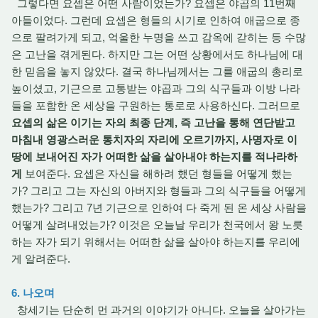
그렇다면 요셉은 어떤 사람이었는가? 요셉은 야곱의 11번째
아들이었다. 그런데 요셉은 형들의 시기로 인하여 애굽으로 종
으로 팔려가게 되고, 억울한 누명을 쓰고 감옥에 갇히는 등 수많
은 고난을 겪게된다. 하지만 그는 어떤 상황에서도 하나님에 대
한 믿음을 놓지 않았다. 결국 하나님께서는 그를 애굽의 총리로
높이셨고, 기근으로 고통받는 야곱과 그의 식구들과 이방 나라
들을 포함한 온 세상을 구원하는 통로로 사용하신다. 그러므로
요셉의 삶은 이기는 자의 최종 단계, 즉 고난을 통해 연단받고
마침내 영광스러운 통치자의 자리에 오르기까지, 사명자로 이
땅에 보내어진 자가 어떠한 삶을 살아내야 하는지를 적나라하
게
보여준다. 요셉은 자신을 해하려 했던 형들을 어떻게 했는
가? 그리고 그는 자신의 아버지와 형들과 그의 식구들을 어떻게
했는가? 그리고 7년 기근으로 인하여 다 죽게 된 온 세상 사람을
어떻게 살려내었는가? 이것은 오늘날 우리가 천국에서 왕 노릇
하는 자가 되기 위해서는 어떠한 삶을 살아야 하는지를 우리에
게 알려준다.
6. 나오며
창세기는 단순히 먼 과거의 이야기가 아니다. 오늘을 살아가는