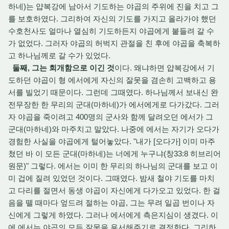
하네)는 얍복강에 남아서 기도하는 야곱의 주위에 진을 치고 그
를 보호하였다. 그리하여 자신의 기도를 가지고 올라가야 했던
수호천사도 얼마나 열심히 기도하든지 야곱에게 붙들려 갈 수
가 없었다. 그러자 야곱의 허벅지 관절을 친 후에 야곱을 축복하
고 하나님께로 갈 수가 있었다.
둘째, 그는 회개함으로 이긴 것
이다. 왜냐하면 얍복강에서 기
도하던 야곱이 형 에서에게 자신의 잘못을 겸손히 고백하고 용
서를 빌었기 때문이다. 그런데 그때였다. 하나님께서 보내신 완
전무장한 한 무리의 군대(마하네)가 에서에게로 다가갔다. 그러
자 야곱을 죽이려고 400명의 군사와 함께 달려오던 에서가 그
군대(마하네)와 마주치고 말았다. 나중에 에서는 자기가 오다가
경험한 사실을 야곱에게 털어놓았다. "내가 [오다가] 이미 마주
쳤던 바 이 모든 군대(마하네)는 너에게 누구냐(창33:8 히브리어
원문)" 그렇다. 에서는 이미 한 무리의 하나님의 군대를 보고 이
미 겁에 질려 있었던 것이다. 그때였다. 밤새 철야 기도를 마치
고 다리를 절면서 동생 야곱이 자신에게 다가오고 있었다. 한 걸
음을 뗄 때마다 엎드려 절하는 야곱, 그는 무려 일곱 번이나 자
신에게 그렇게 하였다. 그러나 에서에게 측은지심이 생겼다. 이
에 에서는 야곱의 모든 잘못을 용서해주기로 결정한다. 그리하