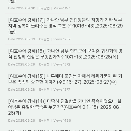
(월)
Date
2025.09.08
By
갈렙
Views
1157
[여호수아 강해(17)] 가나안 남부 연합왕들의 처형과 기타 남부
지역 정복이 들려주는 영적 교훈 (수10:16~43)_2025-08-29
(금)
Date
2025.08.30
By
갈렙
Views
1232
[여호수아 강해(16)] 가나안 남부 연합군이 보여준 귀신과의 영
적 전쟁의 실상은 무엇인가?(수10:1~15)_2025-08-28(목)
Date
2025.08.29
By
갈렙
Views
1372
[여호수아 강해(15)] 나무패며 물긷는 자에서 레위가문이 된 기
브온 족속의 숭고한 이야기(수9:16~27)_2025-08-27(수)
Date
2025.08.28
By
갈렙
Views
1277
[여호수아 강해(14)] 마땅히 진멸받을 가나안 족속이었으나 살
아남은 유일한 족속은 누군가?(여호수아 9:1~15)_2025-08-
26(화)
Date
2025.08.26
By
갈렙
Views
1486