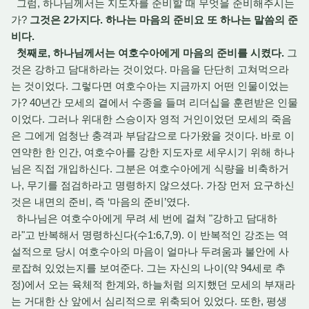
그럼, 하나님께서는 지도자를 준비할 때 무엇을 준비해주시는
가?
그것은 2가지다. 하나는 마음의 준비요 또 하나는 말씀의 준
비다.
첫째로, 하나님께서는 여호수아에게 마음의 준비를 시켰다.
그
것은 강하고 담대하라는 것이었다. 마음을 단단히 고쳐먹으라
는 것이었다. 그렇다면 여호수아는 지금까지 어떤 인물이었는
가? 40년간 모세의 곁에서 수종을 들며 리더십을 훈련받은 인물
이었다. 그러나 위대한 스승이자 영적 거인이었던 모세의 죽음
은 그에게 엄청난 충격과 부담감으로 다가왔을 것이다. 바로 이
연약한 한 인간, 여호수아를 강한 지도자로 세우시기 위해 하나
님은 직접 개입하신다. 그분은 여호수아에게 식량을 비축하거
나, 무기를 점검하라고 명령하지 않으셨다. 가장 먼저 요구하신
것은 내면의 준비, 즉 ‘마음의 준비’였다.
하나님은 여호수아에게 무려 세 번에 걸쳐 "강하고 담대하
라"고 반복해서 명령하신다(수1:6,7,9). 이 반복적인 강조는 역
설적으로 당시 여호수아의 마음이 얼마나 두려움과 불안에 사
로잡혀 있었는지를 보여준다. 그는 자신의 나이(약 94세로 추
정)에서 오는 육체적 한계와, 하늘처럼 의지했던 모세의 부재라
는 거대한 산 앞에서 심리적으로 위축되어 있었다. 또한, 평생