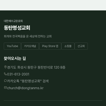
대한예수교장로회
동탄명성교회
회개와 천국복음을 온 세상에 전하는 교회
YouTube
카카오채널
Play Store 앱
쇼핑몰
선교회
찾아오시는 길
경기도 화성시 동탄구 동탄반석로 120 8층
031-613-2001
카카오톡 "
동탄명성교회
" 검색
church@dongtanms.kr