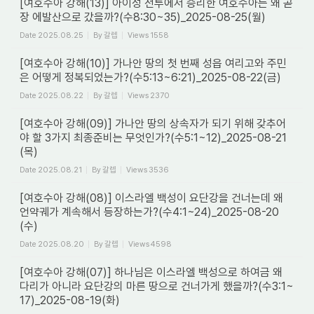
[여호수아 강해(13)] 아이성 전투에서 승리한 여호수아는 왜 곧
장 에발산으로 갔을까?(수8:30~35)_2025-08-25(월)
Date
2025.08.25
By
갈렙
Views
1558
[여호수아 강해(10)] 가나안 땅의 첫 번째 성읍 여리고와 주민
은 어떻게 정복되었는가?(수5:13~6:21)_2025-08-22(금)
Date
2025.08.22
By
갈렙
Views
2370
[여호수아 강해(09)] 가나안 땅의 상속자가 되기 위해 갖추어
야 할 3가지 최종준비는 무엇인가?(수5:1~12)_2025-08-21
(목)
Date
2025.08.21
By
갈렙
Views
3536
[여호수아 강해(08)] 이스라엘 백성이 요단강을 건너는데 왜
언약궤가 계속해서 등장하는가?(수4:1~24)_2025-08-20
(수)
Date
2025.08.20
By
갈렙
Views
4598
[여호수아 강해(07)] 하나님은 이스라엘 백성으로 하여금 왜
다리가 아니라 요단강의 마른 땅으로 건너가게 했을까?(수3:1~
17)_2025-08-19(화)