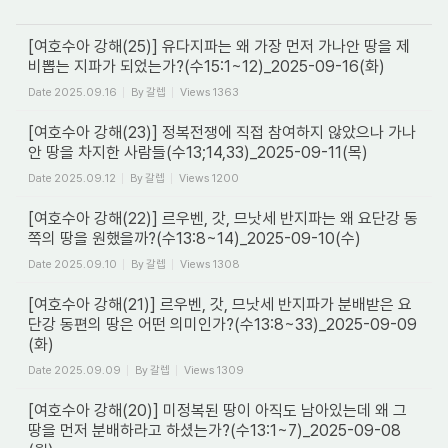
[여호수아 강해(25)] 유다지파는 왜 가장 먼저 가나안 땅을 제
비뽑는 지파가 되었는가?(수15:1~12)_2025-09-16(화)
Date
2025.09.16
By
갈렙
Views
1363
[여호수아 강해(23)] 정복전쟁에 직접 참여하지 않았으나 가나
안 땅을 차지한 사람들(수13;14,33)_2025-09-11(목)
Date
2025.09.12
By
갈렙
Views
1200
[여호수아 강해(22)] 르우벤, 갓, 므낫세 반지파는 왜 요단강 동
쪽의 땅을 원했을까?(수13:8~14)_2025-09-10(수)
Date
2025.09.10
By
갈렙
Views
1308
[여호수아 강해(21)] 르우벤, 갓, 므낫세 반지파가 분배받은 요
단강 동편의 땅은 어떤 의미인가?(수13:8~33)_2025-09-09
(화)
Date
2025.09.09
By
갈렙
Views
1309
[여호수아 강해(20)] 미정복된 땅이 아직도 남아있는데 왜 그
땅을 먼저 분배하라고 하셨는가?(수13:1~7)_2025-09-08