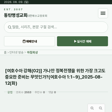
2026. 08. 09. (일)
·
Sketchbook5, 스케치북5
EST. 2007
동탄명성교회
대한예수교장로회
예배안내
실시간 예배
Sketchbook5, 스케치북5
홈
인터넷 방송
아침묵상
[여호수아 강해(02)] 가나안 정복전쟁을 위한 가장 크고도
중요한 준비는 무엇인가?(여호수아 1:1~9)_2025-08-
12(화)
갈렙
조회 수
2553
추천 수
0
댓글
0