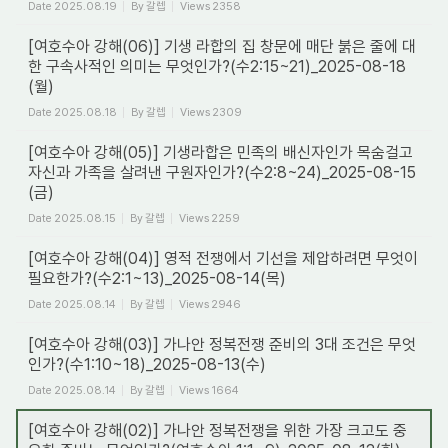
Date
2025.08.19
By
갈렙
Views
2358
[여호수아 강해(06)] 기생 라합의 집 창문에 매단 붉은 줄에 대
한 구속사적인 의미는 무엇인가?(수2:15~21)_2025-08-18
(월)
Date
2025.08.18
By
갈렙
Views
2309
[여호수아 강해(05)] 기생라합은 민족의 배신자인가 목숨걸고
자신과 가족을 살려낸 구원자인가?(수2:8~24)_2025-08-15
(금)
Date
2025.08.15
By
갈렙
Views
2259
[여호수아 강해(04)] 영적 전쟁에서 기선을 제압하려면 무엇이
필요한가?(수2:1~13)_2025-08-14(목)
Date
2025.08.14
By
갈렙
Views
2946
[여호수아 강해(03)] 가나안 정복전쟁 준비의 3대 조건은 무엇
인가?(수1:10~18)_2025-08-13(수)
Date
2025.08.14
By
갈렙
Views
1664
[여호수아 강해(02)] 가나안 정복전쟁을 위한 가장 크고도 중