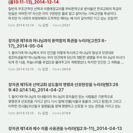
(롬10:11-13)_2014-12-14
칼빈의 무조건적인 선택과 이중예정교리를 무비판적으로 받아들인 한국교회의 작금의
현실은 어떠한가? 자신은 이미 구원받은 줄로 알고 살아가는 기독교인들 투성이다.
하지만 이 사회의 부정부패와 도적적인 해이는 왜 이리 깊어져만 가고 있는 것일까?
결국...
Date
2014.12.14
By
갈렙
Views
2521
장자권 제16과 하나님과의 동역함의 특권을 누리라(고전3:6-
17)_2014-05-04
1. 들어가며 하나님께서 우리 인간을 어떻게 하시려고 하나님의 형상과 모양대로
창조하셨을까? 하나님께서는 우리 인간에게 당신의 영원한 생명을 주어 하나님의 자녀가
되게 한 다음, 하늘나라를 유업으로 물려주고자 계획했었다. 하지만 인간은 그 계획을 ...
Date
2014.12.13
By
갈렙
Views
2609
장자권 제15과 신약교회 성도들의 명령과 선포현장을 누리라(행3:26
9:40 요14:14)_2014-04-27
1. 들어가며 하나님의 자녀들이자 하나님의 장자들인 믿는 사람들은 기본적으로
명령권과 선포권을 가지고 있다. 다시 말해 만물(식물과 동물과 그리고 환경)과 그리고
타락한 천사들(귀신들과 질병들)을 향해 명령하고 선포할 수 있는 권한을 가지고 있는
것...
Date
2014.12.13
By
갈렙
Views
2769
장자권 제14과 예수 이름 사용권을 누리라(빌2:9-11)_2014-04-13