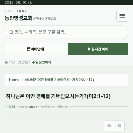
2026. 08. 10. (월)
·
Sketchbook5, 스케치북5
EST. 2007
동탄명성교회
대한예수교장로회
예배안내
실시간 예배
Sketchbook5, 스케치북5
홈
인터넷 방송
주일찬양예배
Home
하나님은 어떤 경배를 기뻐받으시는가?(마2:1-12)
하나님은 어떤 경배를 기뻐받으시는가?(마2:1-12)
갈렙
조회 수
3041
추천 수
0
댓글
0