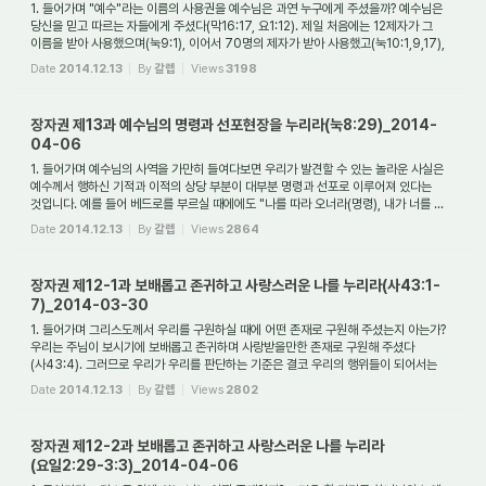
1. 들어가며 "예수"라는 이름의 사용권을 예수님은 과연 누구에게 주셨을까? 예수님은
당신을 믿고 따르는 자들에게 주셨다(막16:17, 요1:12). 제일 처음에는 12제자가 그
이름을 받아 사용했으며(눅9:1), 이어서 70명의 제자가 받아 사용했고(눅10:1,9,17),
...
Date
2014.12.13
By
갈렙
Views
3198
장자권 제13과 예수님의 명령과 선포현장을 누리라(눅8:29)_2014-
04-06
1. 들어가며 예수님의 사역을 가만히 들여다보면 우리가 발견할 수 있는 놀라운 사실은
예수께서 행하신 기적과 이적의 상당 부분이 대부분 명령과 선포로 이루어져 있다는
것입니다. 예를 들어 베드로를 부르실 때에에도 "나를 따라 오너라(명령), 내가 너를 ...
Date
2014.12.13
By
갈렙
Views
2864
장자권 제12-1과 보배롭고 존귀하고 사랑스러운 나를 누리라(사43:1-
7)_2014-03-30
1. 들어가며 그리스도께서 우리를 구원하실 때에 어떤 존재로 구원해 주셨는지 아는가?
우리는 주님이 보시기에 보배롭고 존귀하며 사랑받을만한 존재로 구원해 주셨다
(사43:4). 그러므로 우리가 우리를 판단하는 기준은 결코 우리의 행위들이 되어서는
아니된...
Date
2014.12.13
By
갈렙
Views
2802
장자권 제12-2과 보배롭고 존귀하고 사랑스러운 나를 누리라
(요일2:29-3:3)_2014-04-06