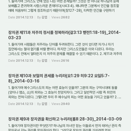
1. 들어가며 그리스도 안에 있는 나는 어떤 존재일까? 그것은 한 마디로 하나님의 눈에
보배롭고 존귀하며 사랑스러운 존재이다(사43:4). 왜냐하면 그분께서 인간을 창조할
때에 처음부터 그렇게 창조하셨기 때문이며(창127~28), 타락한 인간을 구원하기
위해...
Date
2014.12.13
By
갈렙
Views
2682
장자권 제11과 저주의 정서를 정복하라(갈3:13 벧전1:18-19)_2014-
03-23
1. 들어가며 사람들은 저주라는 단어를 두려워한다. 그런 것이 있다면 자기나 자기
집안에서는 절대 없기를 바랄 뿐이다. 하지만 그리스도인들은 이와 다르다. 우리는
그리스도 안에서 얼마든지 이 저주의 문제를 해결할 수 있기 때문이다. 2. 제11과 저주의
...
Date
2014.12.13
By
갈렙
Views
2616
장자권 제10과 보혈의 권세를 누리라(요1:29 히9:22 요일5:7-
8)_2014-03-16
1. 들어가며 예수그리스도의 피는 어떤 효능이 있을까? 그분의 피는 구약시대에 동물
(양이나 염소, 소)의 피와는 그 효능이 천양지차다. 그리고 일반적인 사람 즉 죄인의
피와는 전혀 다르다. 그렇다면 우리 주 예수님의 피는 어떤 효능을 가지고 있을까? 2. ...
Date
2014.12.13
By
갈렙
Views
2940
장자권 제9과 장자권을 확신하고 누리라(롬8:28-30)_2014-03-09
1. 들어가며 장자권이란 무엇인가? 하나님의 자녀인 믿는 이들로서 먼저 태어난 권리 즉
장자로서 갖는 권리를 장자권이라 한다. 그러므로 장자의 권리를 가지려면 먼저