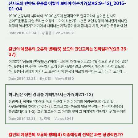
신사도와 빈야드 운동을 어떻게 보아야 하는가?(살후2:9~12)_2015-
01-04
1990년경부터 시작하여 2000년도에 본격적으로 한국교회에 불어온 신사도
빈야드운동을 과연 우리는 어떻게 보아야 하는가? 그것은 과연 성령의 역사인가 아니면
악령의 역사인가? 거기에서 나타나는 기적(금이빨과 금니)과 치유, 거룩한 웃음과 예언,
영적도...
Date
2015.01.04
By
갈렙
Views
8931
칼빈의 예정론의 오류와 병폐(5) 성도의 견인교리는 진짜일까?(요6:35-
37)
여러분은 '성도의 견인(堅忍)'이라는 교리에 대해 들어보았는가? 성도의 견인라는 말은
하나님께서 만세전에 구원하기로 예정한 사람은 결코 구원에서 떨어져나가지 않도록
하나님께서 끝까지 지키시고 보존하시어 천국에 이르게 하신다는 교리다. 이 교리에 ...
Date
2014.12.28
By
갈렙
Views
5180
하나님은 어떤 경배를 기뻐받으시는가?(마2:1-12)
동방박사, 적어도 유대인의 왕의 탄생에 관한 이야기를 어렴풋이나마 알고 있는
사람들이었을 것이다(마2:1~2). 그리고 그는 하늘의 별을 연구하는 천문학자였음에
틀림없다(마2:1~2). 그런데 그들이 그 아기를 찾아 그 아기에게 경배하기 위해 순례의
길을 떠...
Date
2014.12.21
By
갈렙
Views
3041
칼빈의 예정론의 오류와 병폐(4) 이중예정과 선택은 과연 성경적인가?