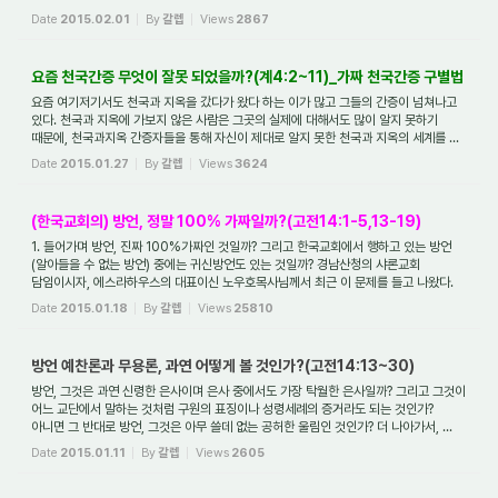
하더라...
Date
2015.02.01
By
갈렙
Views
2867
요즘 천국간증 무엇이 잘못 되었을까?(계4:2~11)_가짜 천국간증 구별법
요즘 여기저기서도 천국과 지옥을 갔다가 왔다 하는 이가 많고 그들의 간증이 넘쳐나고
있다. 천국과 지옥에 가보지 않은 사람은 그곳의 실제에 대해서도 많이 알지 못하기
때문에, 천국과지옥 간증자들을 통해 자신이 제대로 알지 못한 천국과 지옥의 세계를 ...
Date
2015.01.27
By
갈렙
Views
3624
(한국교회의) 방언, 정말 100% 가짜일까?(고전14:1-5,13-19)
1. 들어가며 방언, 진짜 100%가짜인 것일까? 그리고 한국교회에서 행하고 있는 방언
(알아들을 수 없는 방언) 중에는 귀신방언도 있는 것일까? 경남산청의 샤론교회
담임이시자, 에스라하우스의 대표이신 노우호목사님께서 최근 이 문제를 들고 나왔다.
작년 12...
Date
2015.01.18
By
갈렙
Views
25810
방언 예찬론과 무용론, 과연 어떻게 볼 것인가?(고전14:13~30)
방언, 그것은 과연 신령한 은사이며 은사 중에서도 가장 탁월한 은사일까? 그리고 그것이
어느 교단에서 말하는 것처럼 구원의 표징이나 성령세례의 증거라도 되는 것인가?
아니면 그 반대로 방언, 그것은 아무 쓸데 없는 공허한 울림인 것인가? 더 나아가서, ...
Date
2015.01.11
By
갈렙
Views
2605