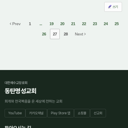
쓰기
Prev
1
...
19
20
21
22
23
24
25
26
27
28
Next
대한예수교장로회
동탄명성교회
회개와 천국복음을 온 세상에 전하는 교회
YouTube
카카오채널
Play Store 앱
쇼핑몰
선교회