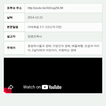
유투브 주소
http://youtu.be/3iDrugZ9LfM
날짜
2014-12-21
본문말씀
마태복음 2:1~12(신약 2면)
설교자
정병진목사
동방박사들의 경배, 이방인의 경배, 베들레헴, 요셉과 마리
주제어
아, 2살아래의 어린아이, 자원하는 경배