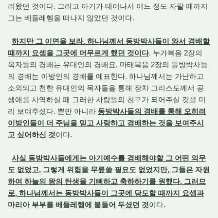
려왔던 것이다. 그리고 아기가 태어나서 어느 정도 자랄 때까지
그는 베들레헴을 떠나지 않았던 것이다.
하지만 그 이면을 보라. 하나님께서 동방박사들이 와서 경배할
때까지 요셉을 그곳에 머무르게 했던 것이다
. 누가복음 2장의
목자들의 경배는 유대인의 경배요, 마태복음 2장의 동방박사들
의 경배는 이방인의 경배를 예표한다. 하나님께서는 가난하고
소외되고 천한 유대인의 목자들을 통해 장차 그리스도께서 공
생애를 사역하실 때 그러한 사람들의 친구가 되어주실 것을 미
리 보여주셨다. 뿐만 아니라
동방박사들의 경배를 통해 오히려
이방인들이 더 주님을 믿고 사랑하고 경배하는 것을 보여주시
고 싶어하신 것
이다.
사실 동방박사들에게는 아기예수를 경배해야할 그 어떤 의무
도 없었고, 그렇게 위험을 무릎쓸 필요도 없었지만, 그들은 자원
하여 하늘의 왕의 탄생을 기뻐하고 축하하기를 원했다. 그러므
로, 하나님께서는 동방박사들이 그곳에 당도할 때까지 요셉과
마리아 부부를 베들레헴에 붙들어 두셨던 것
이다.