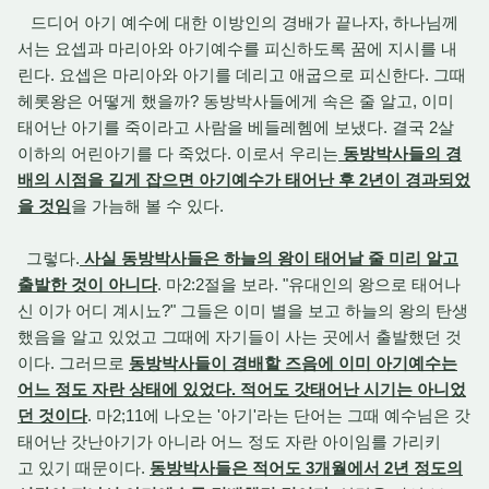
드디어 아기 예수에 대한 이방인의 경배가 끝나자, 하나님께
서는 요셉과 마리아와 아기예수를 피신하도록 꿈에 지시를 내
린다. 요셉은 마리아와 아기를 데리고 애굽으로 피신한다. 그때
헤롯왕은 어떻게 했을까? 동방박사들에게 속은 줄 알고, 이미
태어난 아기를 죽이라고 사람을 베들레헴에 보냈다. 결국 2살
이하의 어린아기를 다 죽었다. 이로서 우리는
동방박사들의 경
배의 시점을 길게 잡으면 아기예수가 태어난 후 2년이 경과되었
을 것임
을 가늠해 볼 수 있다.
그렇다.
사실 동방박사들은 하늘의 왕이 태어날 줄 미리 알고
출발한 것이 아니다
. 마2:2절을 보라. "유대인의 왕으로 태어나
신 이가 어디 계시뇨?" 그들은 이미 별을 보고 하늘의 왕의 탄생
했음을 알고 있었고 그때에 자기들이 사는 곳에서 출발했던 것
이다. 그러므로
동방박사들이 경배할 즈음에 이미 아기예수는
어느 정도 자란 상태에 있었다. 적어도 갓태어난 시기는 아니었
던 것이다
. 마2;11에 나오는 '아기'라는 단어는 그때 예수님은 갓
태어난 갓난아기가 아니라 어느 정도 자란 아이임를 가리키
고 있기 때문이다.
동방박사들은 적어도 3개월에서 2년 정도의