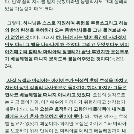
다. 만약 꿈의 지시를 받지 못했더라면 동방박사도 그때 살해되
었을 가능성이 매우 크다.
그렇다.
하나님은 스스로 자원하여 위험을 무릎쓰고라고 하늘
의 왕의 탄생을 축하하러 오는 동방박사들을 그냥 돌려보낼 수
가 없었던 것
이다. 그래서
하나님께서는 별이 중간에 사라졌지
만도 다시 그 별을 나타나게 해 주었다. 그리고 무엇보다도 이미
아기예수의 할례와 마리아의 정결례가 끝난 후였지만 요셉부부
가 베들레헴을 떠나지 못하도록 붙들어주었던 것이다
(눅2:21-
24).
사실 요셉과 마리아는 아기예수가 탄생한 후에 호적을 마치고
자신이 살던 갈릴리 나사렛으로 돌아가야 했다. 하지만 그들은
한사코 베들레헴을 떠나지 아니하고 있었다
. 요셉의 생각으로
는 지금 돌아가면, 아기예수와 마리아가 위험하다고 생각했기
때문이리라. 또한
요셉은 호적하러 고향인 베들레헴에 내려올
때에도 자기 혼자 호적하러 왔어야 했다
. 왜냐하면 여자는 호적
할 필요가 없었기 때문이다. 하지만 요셉은 아기예수와 마리아
를 보호하기 위해 만삭이 된 마리아를 데리고 베들레헴까지 내