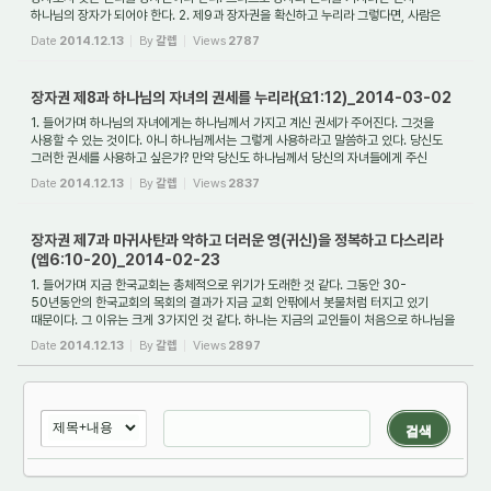
하나님의 장자가 되어야 한다. 2. 제9과 장자권을 확신하고 누리라 그렇다면, 사람은
어...
Date
2014.12.13
By
갈렙
Views
2787
장자권 제8과 하나님의 자녀의 권세를 누리라(요1:12)_2014-03-02
1. 들어가며 하나님의 자녀에게는 하나님께서 가지고 계신 권세가 주어진다. 그것을
사용할 수 있는 것이다. 아니 하나님께서는 그렇게 사용하라고 말씀하고 있다. 당신도
그러한 권세를 사용하고 싶은가? 만약 당신도 하나님께서 당신의 자녀들에게 주신
권세...
Date
2014.12.13
By
갈렙
Views
2837
장자권 제7과 마귀사탄과 악하고 더러운 영(귀신)을 정복하고 다스리라
(엡6:10-20)_2014-02-23
1. 들어가며 지금 한국교회는 총체적으로 위기가 도래한 것 같다. 그동안 30-
50년동안의 한국교회의 목회의 결과가 지금 교회 안팎에서 봇물처럼 터지고 있기
때문이다. 그 이유는 크게 3가지인 것 같다. 하나는 지금의 교인들이 처음으로 하나님을
만났을 때,...
Date
2014.12.13
By
갈렙
Views
2897
검색