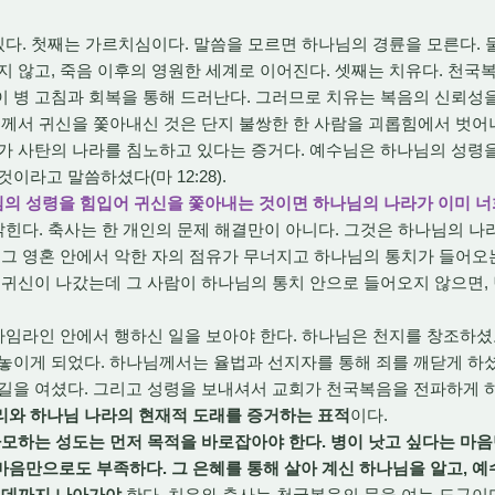
다. 첫째는 가르치심이다. 말씀을 모르면 하나님의 경륜을 모른다. 
지 않고, 죽음 이후의 영원한 세계로 이어진다. 셋째는 치유다. 천
 병 고침과 회복을 통해 드러난다. 그러므로 치유는 복음의 신뢰성을
께서 귀신을 쫓아내신 것은 단지 불쌍한 한 사람을 괴롭힘에서 벗어
라가 사탄의 나라를 침노하고 있다는 증거다. 예수님은 하나님의 성령
이라고 말씀하셨다(마 12:28).
하나님의 성령을 힘입어 귀신을 쫓아내는 것이면 하나님의 나라가 이미
힌다. 축사는 한 개인의 문제 해결만이 아니다. 그것은 하나님의 나
 그 영혼 안에서 악한 자의 점유가 무너지고 하나님의 통치가 들어오
 귀신이 나갔는데 그 사람이 하나님의 통치 안으로 들어오지 않으면,
임라인 안에서 행하신 일을 보아야 한다. 하나님은 천지를 창조하셨
놓이게 되었다. 하나님께서는 율법과 선지자를 통해 죄를 깨닫게 하셨
 길을 여셨다. 그리고 성령을 보내셔서 교회가 천국복음을 전파하게 
리와 하나님 나라의 현재적 도래를 증거하는 표적
이다.
모하는 성도는 먼저 목적을 바로잡아야 한다. 병이 낫고 싶다는 마
음만으로도 부족하다. 그 은혜를 통해 살아 계신 하나님을 알고, 
 데까지 나아가야
한다. 치유와 축사는 천국복음의 문을 여는 도구이며