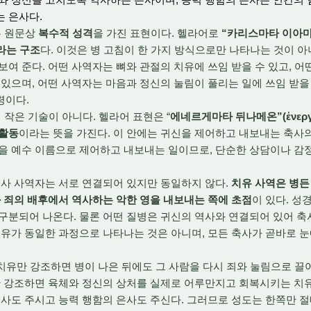
 은사다.
는 원문상
복수적 성격
을 가진 표현이다. 헬라어로
“카리스마타 이아마톤”(
라는 구조
다. 이것은 병 고침이 한 가지 방식으로만 나타나는 것이 
보여 준다. 어떤 사역자는 뼈와 관절의 치유에 쓰임 받을 수 있고, 
 있으며, 어떤 사역자는 마음과 정신의 눌림이 풀리는 일에 쓰임 받을 
령이다.
 작은 기술이 아니다. 헬라어 표현은 “
에네르게마타 뒤나메온”(ἐνεργήμ
 활동
이라는 뜻을 가진다. 이 안에는 귀신을 제어하고 내보내는 축사
을 예수 이름으로 제어하고 내보내는 일이므로, 단순한 상담이나 감
사 사역자는 서로 연결되어 있지만 동일하지 않다.
치유 사역은 병든
와 죄의 배후에서 역사하는 악한 영을 내보내는 쪽에 초점
이 있다. 성
구분되어 나온다. 물론 어떤 질병은 귀신의 역사와 연결되어 있어 축
치유가 동일한 과정으로 나타나는 것은 아니며, 모든 축사가 곧바로 
치유만 강조하면 병이 나은 뒤에도 그 사람을 다시 죄와 눌림으로 끌
만 강조하면 육체와 정신의 상처를 실제로 어루만지고 회복시키는 치유
은사도 주시고 능력 행함의 은사도 주신다. 그러므로 성도는 한쪽만 