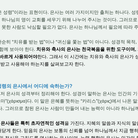
 성령”이라는 표현이다. 은사는 여러 가지이지만 출처는 하나다. 성
분 하나님의 영이 교회를 세우기 위해 나누어 주시는 것이다. 그러므
지 못한 사람도 낙심할 필요가 없다. 은사는
하나님께서 필요에 따라 주
단순히
“치유를 받는 법”이나 “귀신을 쫓는 법”이 아니다.
성경적 목적,
함께 보아야 한다.
치유와 축사의 은사는 천국복음을 위한 도구이며,
 바르게 사용되어야
한다.
그래서 이 시간에는 치유와 축사의 은사가 
 받고 사용해야 하는지를 살펴보고자 한다.
 성령의 은사에서 어디에 속하는가?
먼저 은사의 성격부터 정리해야 한다. 성경이 말하는 은사는 인간의 
”(χάρισμα)다. 이 말은 은혜를 뜻하는 “카리스”(χάρις)에서 나온
다. 그러므로 참된 은사는 사람이 만들어 내는 능력이 아니라 하나님
은사들은 특히 초자연적인 성격
을 가진다. 지혜의 말
씀과 지식의 말
 깨닫게 한다. 믿음의 은사는 보통의 신뢰를 넘어 하나님께서 지금 행
와 정신을 고치도록 역사하는 은사이며, 능력 행함의 은사는 인간의