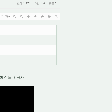
조회 수
274
추천 수
0
댓글
0
?
가
회 정보배 목사