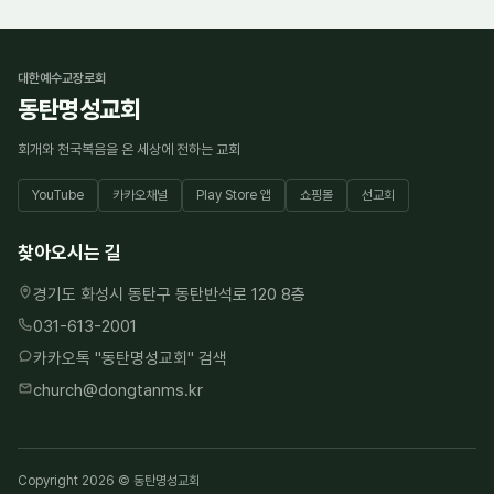
대한예수교장로회
동탄명성교회
회개와 천국복음을 온 세상에 전하는 교회
YouTube
카카오채널
Play Store 앱
쇼핑몰
선교회
찾아오시는 길
경기도 화성시 동탄구 동탄반석로 120 8층
031-613-2001
카카오톡 "
동탄명성교회
" 검색
church@dongtanms.kr
Copyright 2026 © 동탄명성교회