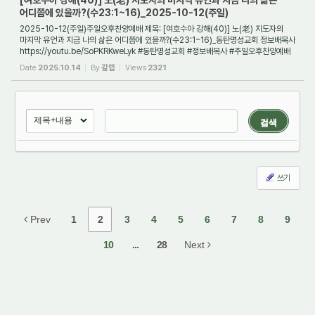
[여호수아 강해(40)] 노(老) 지도자의 마지막 유언과 지금 나의 삶은
어디쯤에 있을까?(수23:1~16)_2025-10-12(주일)
2025-10-12(주일)주일오후찬양예배 제목: [여호수아 강해(40)] 노(老) 지도자의
마지막 유언과 지금 나의 삶은 어디쯤에 있을까?(수23:1~16)_동탄명성교회 정보배목사
https://youtu.be/SoPKRKweLyk #동탄명성교회 #정보배목사 #주일오후찬양예배
#여호수아강...
Date
2025.10.14
By
갈렙
Views
2321
검색
쓰기
Prev
1
2
3
4
5
6
7
8
9
10
...
28
Next