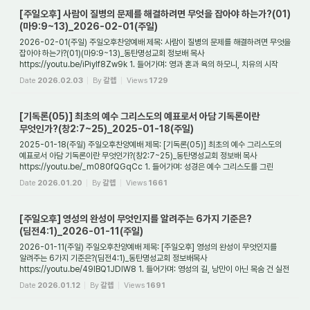
[주일오후] 사람이 질병의 문제를 해결하려면 무엇을 잡아야 하는가?(01)
(마9:9~13)_2026-02-01(주일)
2026-02-01(주일) 주일오후찬양예배 제목: 사람이 질병의 문제를 해결하려면 무엇을
잡아야 하는가?(01)(마9:9~13)_동탄명성교회 정보배 목사
https://youtu.be/iPiylf8Zw9k 1. 들어가며: 영과 혼과 육의 하모니, 치유의 시작
인간의 삶에서 질병만큼 무거운 ...
Date
2026.02.03
By
갈렙
Views
1729
[기독론(05)] 최초의 예수 그리스도의 예표로서 아담 기독론이란
무엇인가?(창2:7~25)_2025-01-18(주일)
2025-01-18(주일) 주일오후찬양예배 제목: [기독론(05)] 최초의 예수 그리스도의
예표로서 아담 기독론이란 무엇인가?(창2:7~25)_동탄명성교회 정보배 목사
https://youtu.be/_m080fQGqCc 1. 들어가며: 성경은 예수 그리스도를 그린
거대한 퍼즐이다 우리가 성...
Date
2026.01.20
By
갈렙
Views
1661
[주일오후] 영성의 완성이 무엇인지를 알려주는 6가지 기준은?
(딤전4:1)_2026-01-11(주일)
2026-01-11(주일) 주일오후찬양예배 제목: [주일오후] 영성의 완성이 무엇인지를
알려주는 6가지 기준은?(딤전4:1)_동탄명성교회 정보배목사
https://youtu.be/49lBQ1JDIW8 1. 들어가며: 영성의 길, 낭만이 아닌 목숨 건 실전
많은 성도가 영적인 세계를 동경...
Date
2026.01.12
By
갈렙
Views
1691