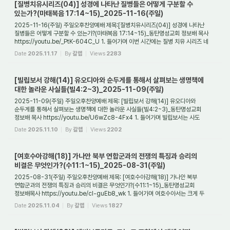
[질병치유시리즈(04)] 성경에 나타난 질병들은 어떻게 구분할 수
있는가?(마태복음 17:14~15)_2025-11-16(주일)
2025-11-16(주일) 주일오후찬양예배 제목:[질병치유시리즈(04)] 성경에 나타난
질병들은 어떻게 구분할 수 있는가?(마태복음 17:14~15)_동탄명성교회 정보배 목사
https://youtu.be/_PtK-604C_U 1. 들어가며 이번 시간에는 질병 치유 시리즈 네
번째 시간으로...
Date
2025.11.17
By
갈렙
Views
2283
[빌립보서 강해(14)] 유오디아와 순두게를 통해서 살펴보는 생명책에
대한 놀라운 사실들(빌4:2~3)_2025-11-09(주일)
2025-11-09(주일) 주일오후찬양예배 제목: [빌립보서 강해(14)] 유오디아와
순두게를 통해서 살펴보는 생명책에 대한 놀라운 사실들(빌4:2~3)_동탄명성교회
정보배 목사 https://youtu.be/U6wZc8-4Fx4 1. 들어가며 빌립보서는 사도
바울이 로마 감옥에서 기록...
Date
2025.11.10
By
갈렙
Views
2202
[여호수아강해(18)] 가나안 북부 연합군과의 전쟁의 특징과 승리의
비결은 무엇인가?(수11:1~15)_2025-08-31(주일)
2025-08-31(주일) 주일오후찬양예배 제목: [여호수아강해(18)] 가나안 북부
연합군과의 전쟁의 특징과 승리의 비결은 무엇인가?(수11:1~15)_동탄명성교회
정보배목사 https://youtu.be/cI-guEb8_wk 1. 들어가며 여호수아서는 크게 두
부분으로 나뉜다. 1장부터...
Date
2025.11.04
By
갈렙
Views
1827