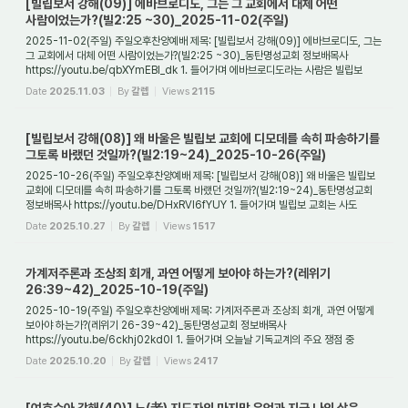
[빌립보서 강해(09)] 에바브로디도, 그는 그 교회에서 대체 어떤
사람이었는가?(빌2:25 ~30)_2025-11-02(주일)
2025-11-02(주일) 주일오후찬양예배 제목: [빌립보서 강해(09)] 에바브로디도, 그는
그 교회에서 대체 어떤 사람이었는가?(빌2:25 ~30)_동탄명성교회 정보배목사
https://youtu.be/qbXYmEBl_dk 1. 들어가며 에바브로디도라는 사람은 빌립보
교회에서 바울이 감...
Date
2025.11.03
By
갈렙
Views
2115
[빌립보서 강해(08)] 왜 바울은 빌립보 교회에 디모데를 속히 파송하기를
그토록 바랬던 것일까?(빌2:19~24)_2025-10-26(주일)
2025-10-26(주일) 주일오후찬양예배 제목: [빌립보서 강해(08)] 왜 바울은 빌립보
교회에 디모데를 속히 파송하기를 그토록 바랬던 것일까?(빌2:19~24)_동탄명성교회
정보배목사 https://youtu.be/DHxRVl6fYUY 1. 들어가며 빌립보 교회는 사도
바울에게 특별한...
Date
2025.10.27
By
갈렙
Views
1517
가계저주론과 조상죄 회개, 과연 어떻게 보아야 하는가?(레위기
26:39~42)_2025-10-19(주일)
2025-10-19(주일) 주일오후찬양예배 제목: 가계저주론과 조상죄 회개, 과연 어떻게
보아야 하는가?(레위기 26-39~42)_동탄명성교회 정보배목사
https://youtu.be/6ckhj02kd0I 1. 들어가며 오늘날 기독교계의 주요 쟁점 중
하나는 ‘조상 죄 회개’에 대한 것이다...
Date
2025.10.20
By
갈렙
Views
2417