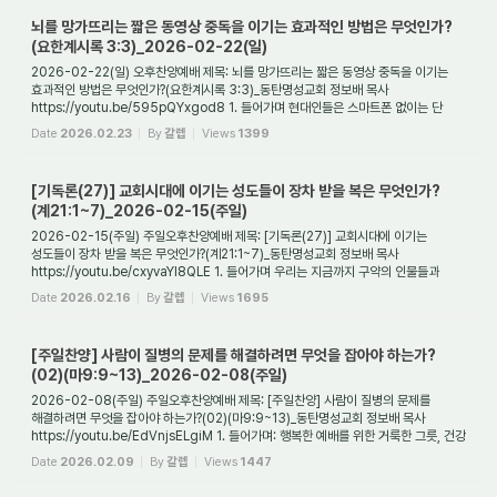
뇌를 망가뜨리는 짧은 동영상 중독을 이기는 효과적인 방법은 무엇인가?
(요한계시록 3:3)_2026-02-22(일)
2026-02-22(일) 오후찬양예배 제목: 뇌를 망가뜨리는 짧은 동영상 중독을 이기는
효과적인 방법은 무엇인가?(요한계시록 3:3)_동탄명성교회 정보배 목사
https://youtu.be/595pQYxgod8 1. 들어가며 현대인들은 스마트폰 없이는 단
하루도 살아갈 수 없는 시대...
Date
2026.02.23
By
갈렙
Views
1399
[기독론(27)] 교회시대에 이기는 성도들이 장차 받을 복은 무엇인가?
(계21:1~7)_2026-02-15(주일)
2026-02-15(주일) 주일오후찬양예배 제목: [기독론(27)] 교회시대에 이기는
성도들이 장차 받을 복은 무엇인가?(계21:1~7)_동탄명성교회 정보배 목사
https://youtu.be/cxyvaYl8QLE 1. 들어가며 우리는 지금까지 구약의 인물들과
사건들을 통해 그리스도의 모...
Date
2026.02.16
By
갈렙
Views
1695
[주일찬양] 사람이 질병의 문제를 해결하려면 무엇을 잡아야 하는가?
(02)(마9:9~13)_2026-02-08(주일)
2026-02-08(주일) 주일오후찬양예배 제목: [주일찬양] 사람이 질병의 문제를
해결하려면 무엇을 잡아야 하는가?(02)(마9:9~13)_동탄명성교회 정보배 목사
https://youtu.be/EdVnjsELgiM 1. 들어가며: 행복한 예배를 위한 거룩한 그릇, 건강
필자가 2008년에 목...
Date
2026.02.09
By
갈렙
Views
1447