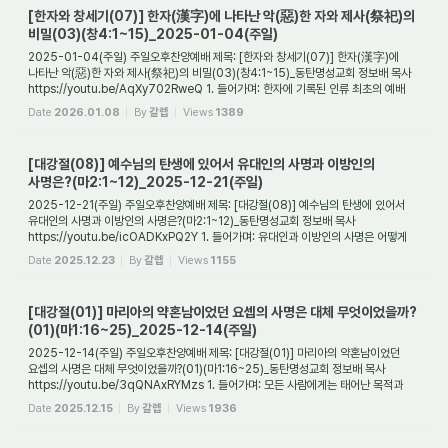
[한자와 창세기(07)] 한자(漢字)에 나타난 악(惡)한 자와 제사(祭祀)의
비밀(03)(창4:1~15)_2025-01-04(주일)
2025-01-04(주일) 주일오후찬양예배 제목: [한자와 창세기(07)] 한자(漢字)에
나타난 악(惡)한 자와 제사(祭祀)의 비밀(03)(창4:1~15)_동탄명성교회 정보배 목사
https://youtu.be/AqXy702RweQ 1. 들어가며: 한자에 기록된 인류 최초의 예배
우리는 지난 시간...
Date
2026.01.08
By
갈렙
Views
1389
[대강절(08)] 예수님의 탄생에 있어서 유대인의 사명과 이방인의
사명은?(마2:1~12)_2025-12-21(주일)
2025-12-21(주일) 주일오후찬양예배 제목: [대강절(08)] 예수님의 탄생에 있어서
유대인의 사명과 이방인의 사명은?(마2:1~12)_동탄명성교회 정보배 목사
https://youtu.be/icOADKxPQ2Y 1. 들어가며: 유대인과 이방인의 사명은 어떻게
다른가? 대강절 여덟 번...
Date
2025.12.23
By
갈렙
Views
1155
[대강절(01)] 마리아의 약혼남이었던 요셉의 사명은 대체 무엇이었을까?
(01)(마1:16~25)_2025-12-14(주일)
2025-12-14(주일) 주일오후찬양예배 제목: [대강절(01)] 마리아의 약혼남이었던
요셉의 사명은 대체 무엇이었을까?(01)(마1:16~25)_동탄명성교회 정보배 목사
https://youtu.be/3qQNAxRYMzs 1. 들어가며: 모든 사람에게는 태어난 목적과
사명이 있다 이번 시간...
Date
2025.12.15
By
갈렙
Views
1936