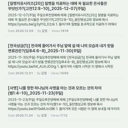
[질병치유시리즈(20)] 질병을 치료하는 데에 꼭 필요한 은사들은
무엇인가?(고전12:8~10)_2025-12-07(주일)
2025-12-07(주일) 주일오후찬양예배 제목: [질병치유시리즈(20)] 질병을 치료하는
데에 꼭 필요한 은사들은 무엇인가?(고전12:8~10)_동탄명성교회 정보배 목사
https://youtu.be/g3ylYQ_02zk 1. 들어가며 질병을 효과적으로 치료하기 위해서
반드시 필요한 영...
Date
2025.12.08
By
갈렙
Views
1819
[천국상급(1)] 천국에 들어가서 주님 앞에 설 때 나의 모습과 내가 받을
면류관은?(딤후4:6~8)_2025-11-30(주일)
2025-11-30(주일) 주일오후찬양예배 제목: [천국상급(1)] 천국에 들어가서 주님 앞에
설 때 나의 모습과 내가 받을 면류관은?(딤후4:6~8)_동탄명성교회 정보배 목사
https://youtu.be/hK_AUhJD0lg 1. 들어가며 사람의 시작은 이 땅에서 시작된
것만은 아니다. ...
Date
2025.12.01
By
갈렙
Views
1696
[사명] 나를 향한 하나님의 사명을 아는 것과 모르는 것의 차이
(렘1:4~10)_2025-11-23(주일)
2025-11-23(주일) 주일오후찬양예배 제목: [주일오후찬양예배] 나를 향한 하나님의
사명을 아는 것과 모르는 것의 차이(렘1:4~10)_동탄명성교회 정보배 목사
https://youtu.be/XYSxMUn2BtI 1. 들어가며 모든 사람은 이 땅에 보내질 때 우리의
영혼을 창조하신 ...
Date
2025.11.24
By
갈렙
Views
1712