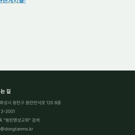
관련게시글
]
는 길
화성시 동탄구 동탄반석로 120 8층
13-2001
 "
동탄명성교회
" 검색
h@dongtanms.kr