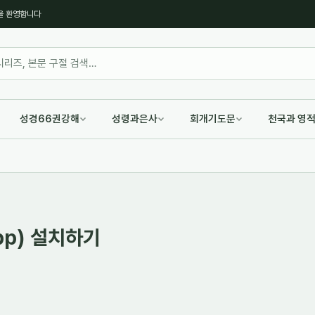
을 환영합니다
성경66권강해
성령과은사
회개기도문
천국과 영
p) 설치하기