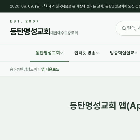
2026. 08. 09. (일)
·
「회개와 천국복음을 온 세상에 전하는 교회」 동탄명성교회에 오신 것
EST. 2007
동탄명성교회
대한예수교장로회
동탄명성교회
인터넷 방송
방송핵심설교
홈
동탄명성교회
앱 다운로드
동탄명성교회 앱(Ap