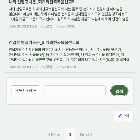
나의 신앙고백문_회개와천국복음선교회
나의 신앙고백문 회개와천국복음선교회 나는 홀로 한 분이시며 전능하신 하나님을
믿습니다. 하늘에 계신 우리 하나님은 천사들과 천지만물과 지구와 인간을 창조하셨고
그것을 지금도 보존하고 계십니다. 창조주 하나님은 지금도 낙원에서 우리 인간의 영을
...
Date
2022.01.29
By
갈렙
Views
3530
간결한 영접기도문_회개와천국복음선교회
영접기도문 천지만물의 창조주가 되시는 전능하신 하나님, 저는 하나님도 모른 채,
하나님의 아닌 것들을 신(神)으로 믿고 살아왔으며, 내 힘과 능력만을 의지한 채, 제
고집대로 살아왔던 죄인인 것을 고백합니다. 지은 죄가 너무 많아 지옥(地獄)에 떨어질
...
Date
2022.01.29
By
갈렙
Views
4234
검색
쓰기
Prev
1
Next