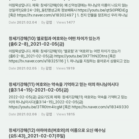
아침묵상입니다. 제목: 창세기강해(09) 왜 신약성경에는 하나님의 이름이 나오지 않는
것일까?(요8:24~28)_동탄명성교회 정보배목사 https://youtu.be/qtSi0PRDiEg
[혹은 https://tv.naver.com/v/18302497 ] 1. 천지 만물을 창조하신 우리 하나님
(엘로힘)의 이...
Date
2021.02.04
By
갈렙
Views
1477
창세기강해(10) 엘로힘과 여호와는 어떤 차이가 있는가
(출6:2~8)_2021-02-05(금)
아침묵상입니다. 제목: 창세기강해(10) '엘로힘'과 '여호와'는 어떤 차이가 있는가
(출6:2~8)_2021-02-05(금) https://youtu.be/3X7ThN2Dtns [혹은
https://tv.naver.com/v/18325116 ] 1. 하나님을 지칭하는 용어로서 상용되고 있는
'엘로힘'과 '여호와'는 어떤...
Date
2021.02.05
By
갈렙
Views
1919
창세기강해(11) 여호와는 약속을 기억하고 믿는 이의 하나님이시다
(출3:14~15)-2021-02-05(금)
2022-02-05(금) 금요기도회 제목: 창세기강해(11) 여호와는 약속을 기억하고 믿는
이의 하나님이시다(출3:14~15)_2022-02-05(금)
https://youtu.be/3TR0tm4IcgM [혹은 https://tv.naver.com/v/18349330
] 1. 들어가며 창세기를 보면 하나님을 지칭하는 용어가 ...
Date
2021.02.06
By
갈렙
Views
1815
창세기강해(12) 아하야흐(여호와)의 이름으로 오신 예수님
(요5:43)_2021-02-07(주일)