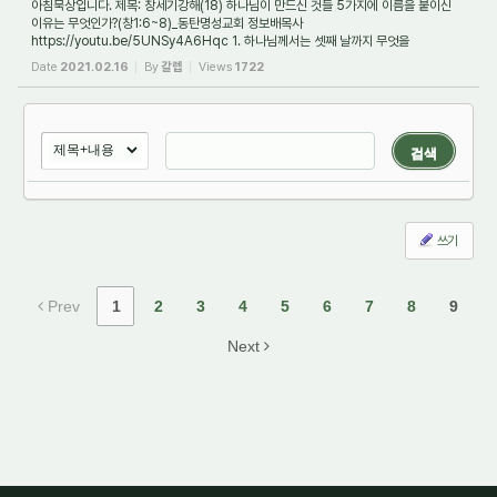
아침묵상입니다. 제목: 창세기강해(18) 하나님이 만드신 것들 5가지에 이름을 붙이신
이유는 무엇인가?(창1:6~8)_동탄명성교회 정보배목사
https://youtu.be/5UNSy4A6Hqc 1. 하나님께서는 셋째 날까지 무엇을
창조하셨는가? 하나님께서는 6일 동안 우주 만물을...
Date
2021.02.16
By
갈렙
Views
1722
검색
쓰기
Prev
1
2
3
4
5
6
7
8
9
Next