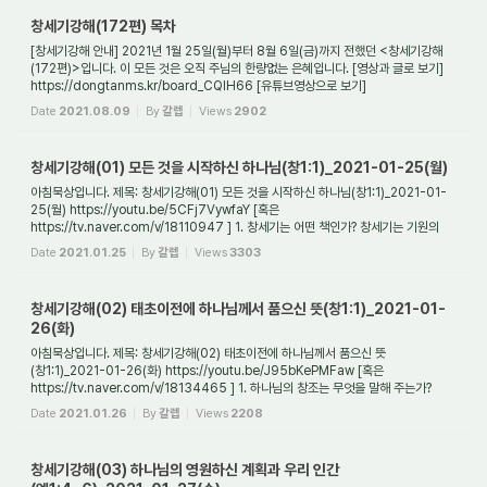
창세기강해(172편) 목차
[창세기강해 안내] 2021년 1월 25일(월)부터 8월 6일(금)까지 전했던 <창세기강해
(172편)>입니다. 이 모든 것은 오직 주님의 한량없는 은혜입니다. [영상과 글로 보기]
https://dongtanms.kr/board_CQlH66 [유튜브영상으로 보기]
https://www.youtube.com/play...
Date
2021.08.09
By
갈렙
Views
2902
창세기강해(01) 모든 것을 시작하신 하나님(창1:1)_2021-01-25(월)
아침묵상입니다. 제목: 창세기강해(01) 모든 것을 시작하신 하나님(창1:1)_2021-01-
25(월) https://youtu.be/5CFj7VywfaY [혹은
https://tv.naver.com/v/18110947 ] 1. 창세기는 어떤 책인가? 창세기는 기원의
책이며 시작의 책이다. 창세기는 우주 만물의 기...
Date
2021.01.25
By
갈렙
Views
3303
창세기강해(02) 태초이전에 하나님께서 품으신 뜻(창1:1)_2021-01-
26(화)
아침묵상입니다. 제목: 창세기강해(02) 태초이전에 하나님께서 품으신 뜻
(창1:1)_2021-01-26(화) https://youtu.be/J95bKePMFaw [혹은
https://tv.naver.com/v/18134465 ] 1. 하나님의 창조는 무엇을 말해 주는가?
하나님의 창조는 첫째, 하나님께서 누군지를 ...
Date
2021.01.26
By
갈렙
Views
2208
창세기강해(03) 하나님의 영원하신 계획과 우리 인간