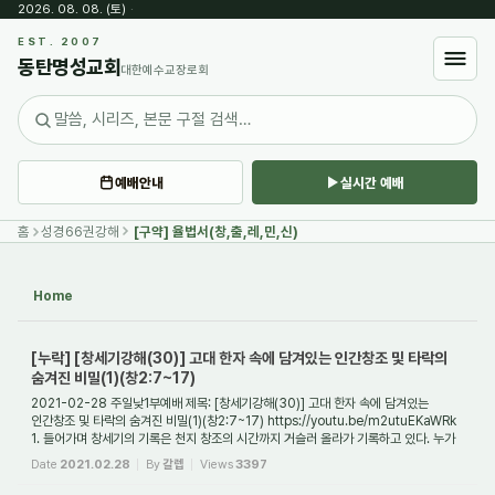
2026. 08. 08. (토)
·
Sketchbook5, 스케치북5
EST. 2007
동탄명성교회
대한예수교장로회
예배안내
실시간 예배
Sketchbook5, 스케치북5
홈
성경66권강해
[구약] 율법서(창,출,레,민,신)
Home
[누락] [창세기강해(30)] 고대 한자 속에 담겨있는 인간창조 및 타락의
숨겨진 비밀(1)(창2:7~17)
2021-02-28 주일낮1부예배 제목: [창세기강해(30)] 고대 한자 속에 담겨있는
인간창조 및 타락의 숨겨진 비밀(1)(창2:7~17) https://youtu.be/m2utuEKaWRk
1. 들어가며 창세기의 기록은 천지 창조의 시간까지 거슬러 올라가 기록하고 있다. 누가
그 장면을 보...
Date
2021.02.28
By
갈렙
Views
3397