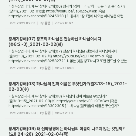
아침묵상입니다. 제목: 창세기강해(06) 창세기 1장에 나타난 하나님은 어떤 분이신가?
(창1:1)_2021-02-01(월) https://youtu.be/Js6oZpZvRok [혹은
https://tv.naver.com/v/18245928 ] 1. 창세기 1장 1절에 나오는 하나님은 어떤
분인가? 창세기 1장 1절에 나...
Date
2021.02.01
By
갈렙
Views
1867
창세기강해(07) 창조의 하나님은 전능하신 하나님이시다
(출6:2~3)_2021-02-02(화)
아침묵상입니다. 제목: 창세기강해(07) 창조의 하나님은 전능하신 하나님이시다
(출6:2~3)_2021-02-02(화) https://youtu.be/kgDTVqsnY-o [혹은
https://tv.naver.com/v/18258272 ] 1. 없는 것을 창조하시고 또한 만드실 수 있는
하나님은 어떤 하나님이어야 하...
Date
2021.02.02
By
갈렙
Views
1493
창세기강해(08) 하나님의 진짜 이름은 무엇인가?(출3:13~15)_2021-
02-03(수)
아침묵상입니다. 제목: 창세기강해(08) 하나님의 진짜 이름은 무엇인가?
(출3:13~15)_2021-02-03(수) https://youtu.be/qvFFH9TdGos [혹은
https://tv.naver.com/v/18302305 ] 1. 하나님(엘로힘)의 이름은 무엇인가?
일반적으로 알려진 하나님의 이름은 '여호와...
Date
2021.02.03
By
갈렙
Views
2118
창세기강해(09) 왜 신약성경에는 하나님의 이름이 나오지 않는 것일까?
(요8:24~28)_2021-02-04(목)