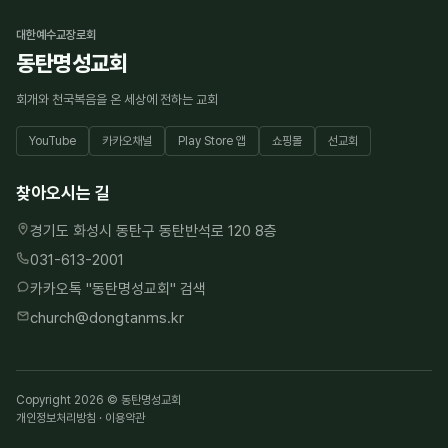
대한예수교장로회
동탄명성교회
회개와 천국복음을 온 세상에 전하는 교회
YouTube
카카오채널
Play Store 앱
쇼핑몰
선교회
찾아오시는 길
경기도 화성시 동탄구 동탄반석로 120 8층
031-613-2001
카카오톡 "
동탄명성교회
" 검색
church@dongtanms.kr
Copyright 2026 © 동탄명성교회
개인정보처리방침
·
이용약관