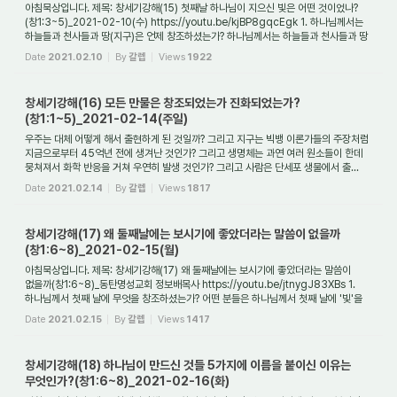
아침묵상입니다. 제목: 창세기강해(15) 첫째날 하나님이 지으신 빛은 어떤 것이었나?
(창1:3~5)_2021-02-10(수) https://youtu.be/kjBP8gqcEgk 1. 하나님께서는
하늘들과 천사들과 땅(지구)은 언제 창조하셨는가? 하나님께서는 하늘들과 천사들과 땅
(음부 포함)...
Date
2021.02.10
By
갈렙
Views
1922
창세기강해(16) 모든 만물은 창조되었는가 진화되었는가?
(창1:1~5)_2021-02-14(주일)
우주는 대체 어떻게 해서 출현하게 된 것일까? 그리고 지구는 빅뱅 이론가들의 주장처럼
지금으로부터 45억년 전에 생겨난 것인가? 그리고 생명체는 과연 여러 원소들이 한데
뭉쳐져서 화학 반응을 거쳐 우연히 발생 것인가? 그리고 사람은 단세포 생물에서 출...
Date
2021.02.14
By
갈렙
Views
1817
창세기강해(17) 왜 둘째날에는 보시기에 좋았더라는 말씀이 없을까
(창1:6~8)_2021-02-15(월)
아침묵상입니다. 제목: 창세기강해(17) 왜 둘째날에는 보시기에 좋았더라는 말씀이
없을까(창1:6~8)_동탄명성교회 정보배목사 https://youtu.be/jtnygJ83XBs 1.
하나님께서 첫째 날에 무엇을 창조하셨는가? 어떤 분들은 하나님께서 첫째 날에 '빛'을
창조하셨...
Date
2021.02.15
By
갈렙
Views
1417
창세기강해(18) 하나님이 만드신 것들 5가지에 이름을 붙이신 이유는
무엇인가?(창1:6~8)_2021-02-16(화)