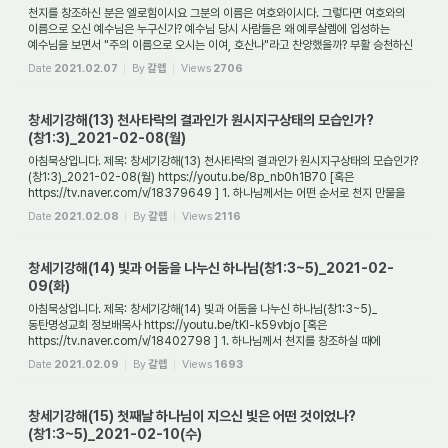
천지를 창조하신 분은 엘로힘이시요 그분의 이름은 여호와이시다. 그렇다면 여호와의
이름으로 오신 예수님은 누구신가? 예수님 당시 사람들은 왜 예루살렘에 입성하는
예수님을 보면서 "주의 이름으로 오시는 이여, 호산나"라고 찬양했을까? 부활 승천하신
예...
Date
2021.02.07
By
갈렙
Views
2706
창세기강해(13) 천사타락의 결과인가 원시지구상태의 모습인가?
(창1:3)_2021-02-08(월)
아침묵상입니다. 제목: 창세기강해(13) 천사타락의 결과인가 원시지구상태의 모습인가?
(창1:3)_2021-02-08(월) https://youtu.be/8p_nb0h1B70 [혹은
https://tv.naver.com/v/18379649 ] 1. 하나님께서는 어떤 순서로 천지 만물을
창조하셨는가? 태초에 하나님...
Date
2021.02.08
By
갈렙
Views
2116
창세기강해(14) 빛과 어둠을 나누신 하나님(창1:3~5)_2021-02-
09(화)
아침묵상입니다. 제목: 창세기강해(14) 빛과 어둠을 나누신 하나님(창1:3~5)_
동탄명성교회 정보배목사 https://youtu.be/tKI-k59vbjo [혹은
https://tv.naver.com/v/18402798 ] 1. 하나님께서 천지를 창조하실 때에
사용하신 방법 4가지는 무엇인가? 맨 처음에...
Date
2021.02.09
By
갈렙
Views
1693
창세기강해(15) 첫째날 하나님이 지으신 빛은 어떤 것이었나?
(창1:3~5)_2021-02-10(수)