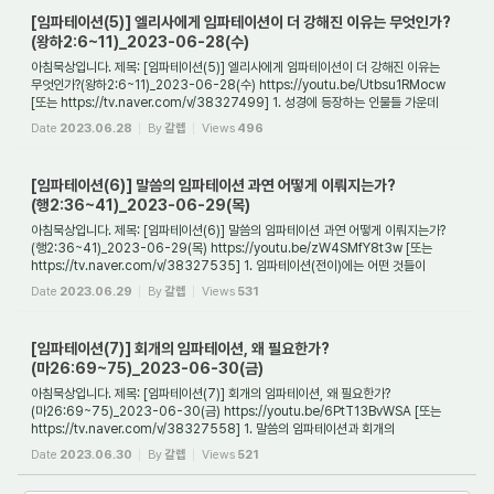
[임파테이션(5)] 엘리사에게 임파테이션이 더 강해진 이유는 무엇인가?
(왕하2:6~11)_2023-06-28(수)
아침묵상입니다. 제목: [임파테이션(5)] 엘리사에게 임파테이션이 더 강해진 이유는
무엇인가?(왕하2:6~11)_2023-06-28(수) https://youtu.be/Utbsu1RMocw
[또는 https://tv.naver.com/v/38327499] 1. 성경에 등장하는 인물들 가운데
스승과 제자 사이에도 청...
Date
2023.06.28
By
갈렙
Views
496
[임파테이션(6)] 말씀의 임파테이션 과연 어떻게 이뤄지는가?
(행2:36~41)_2023-06-29(목)
아침묵상입니다. 제목: [임파테이션(6)] 말씀의 임파테이션 과연 어떻게 이뤄지는가?
(행2:36~41)_2023-06-29(목) https://youtu.be/zW4SMfY8t3w [또는
https://tv.naver.com/v/38327535] 1. 임파테이션(전이)에는 어떤 것들이
있는가? 사람에게 영적인 어떤 것...
Date
2023.06.29
By
갈렙
Views
531
[임파테이션(7)] 회개의 임파테이션, 왜 필요한가?
(마26:69~75)_2023-06-30(금)
아침묵상입니다. 제목: [임파테이션(7)] 회개의 임파테이션, 왜 필요한가?
(마26:69~75)_2023-06-30(금) https://youtu.be/6PtT13BvWSA [또는
https://tv.naver.com/v/38327558] 1. 말씀의 임파테이션과 회개의
임파테이션은 누구에게서 그 사례를 찾아볼 수 있...
Date
2023.06.30
By
갈렙
Views
521