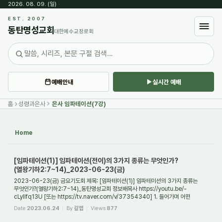
2026. 08. 09. (일)
·
Sketchbook5, 스케치북5
EST. 2007
동탄명성교회
대한예수교장로회
예배안내
실시간 예배
Sketchbook5, 스케치북5
홈
성령과은사
은사 임파테이션(7강)
Home
[임파테이션(1)] 임파테이션(전이)의 3가지 종류는 무엇인가?
(열왕기하2:7~14)_2023-06-23(금)
2023-06-23(금) 금요기도회 제목: [임파테이션(1)] 임파테이션의 3가지 종류는
무엇인가?(열왕기하2:7~14)_동탄명성교회 정보배목사 https://youtu.be/-
cLyIIfq13U [또는 https://tv.naver.com/v/37354340] 1. 들어가며 어떤
사역자가 다른 사람과 접촉을 하게...
Date
2023.06.24
By
갈렙
Views
877