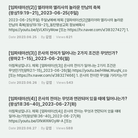
[임파테이션(2)] 엘리야와 엘리사의 놀라운 만남의 축복
(왕상19:19~21)_2023-06-25(주일)
2023-06-25(주일) 주일낮예배 제목: [임파테이션(2)]엘리야와 엘리사의 놀라운
만남의 축복(왕상19:19~21)_동탄명성교회 정보배목사
https://youtu.be/ljVLKlVyWow [또는 https://tv.naver.com/v/38327427] 1.
들어가며 엘리사, 그는 누구인가? 그는 한 마디로...
Date
2023.06.25
By
갈렙
Views
621
[임파테이션(3)] 은사의 전이가 일어나는 2가지 조건은 무엇인가?
(왕하2:1~15)_2023-06-26(월)
아침묵상입니다. 제목: [임파테이션(3)] 은사의 전이가 일어나는 2가지 조건은
무엇인가?(왕하2:1~15)_2023-06-26(월) https://youtu.be/HWeLWuqN_co
[또는 https://tv.naver.com/v/38327466] 1. 은사의 전이란 무엇을 가리키는가?
은사의 전이 곧 은사의 임파...
Date
2023.06.26
By
갈렙
Views
543
[임파테이션(4)] 은사의 전이는 무엇과 연관되어 있을 때에 일어나는가?
(왕상18:36~40)_2023-06-27(화)
아침묵상입니다. 제목: [임파테이션(4)] 은사의 전이는 무엇과 연관되어 있을 때에
일어나는가?(왕상18:36~40)_2023-06-27(화)
https://youtu.be/GfkWXWOyW-A [또는
https://tv.naver.com/v/38327482] 1. '임파테이션'에 대한 용어는 어떻게
Date
2023.06.27
By
갈렙
Views
588
알려지게 되었는가...