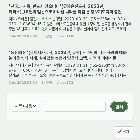
"천국과 지옥, 반드시 있습니다"(유혜은전도사, 2023년,
카리스)_16번의 입신으로 하나님 나라를 직접 본 중보기도자의 증언
저자 : 유혜은 | 출판사 : 카리스 발행일 : 2023-03-30 | (152*225)mm 183p |
979-11-86694-15-2 많은 그리스도인들에게 잊힌 소망이 된 천국을 생생하게 전해
주는 책! 천국과 지옥이 있기 때문에 이 세상을 어떻게 살아야 할지 알게 되고, 우리의
잠든 신앙...
Date
2023.05.01
By
갈렙
Views
1118
"동산의 샘"(윤제시카목사, 2023년, 규장) - 주님과 나눈 사랑의 대화,
놀라운 영의 세계, 살아있는 순종과 믿음의 고백, 기적의 이야기들
저자 : 제시카 윤 | 출판사 : 규장 발행일 : 2023-01-31 | (152*225)mm 504p |
979-11-6504-404-6 "나는 하나님밖에 몰라요!" 케냐의 장애아들과
캘리포니아의 중독자, 노숙자들을 눈물로 섬긴 제시카 윤 목사의 최신간! 주님과 나눈
사랑의 대화, 놀라운 영의...
Date
2023.05.01
By
갈렙
Views
572
검색
쓰기