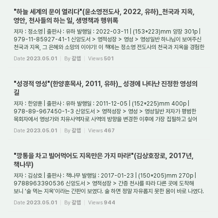
"하늘 세계의 문이 열리다"(윤소영전도사, 2022, 유하)_천국과 지옥,
영안, 천사들의 하는 일, 생명책과 행위록
저자 : 정소영 | 출판사 : 유하 발행일 : 2022-03-11 | (153*223)mm 양장 301p |
979-11-85927-41-1 신앙도서 > 영적성장 > 영성 > 영성일반 하나님이 보여주신
천국과 지옥, 그 은혜와 소망의 이야기! 이 책에는 정소영 전도사의 천국과 지옥을 경험한
생생한...
Date
2023.05.01
By
갈렙
Views
501
"성경적 영성"(한양훈목사, 2011, 유하)_ 성경에 나타난 진정한 영성의
길
저자 : 한양훈 | 출판사 : 유하 발행일 : 2011-12-05 | (152*225)mm 400p |
978-89-967450-1-3 신앙도서 > 영적성장 > 영성 > 영성일반 저자가 평범한
목회자에서 영성가와 치유사역자로 사역의 방향을 변경한 이후에 가장 집필하고 싶어
했던 책이다. 영적으...
Date
2023.05.01
By
갈렙
Views
467
"깡통을 차고 빌어먹어도 지옥만은 가지 마라!"(김상호장로, 2017년,
책나무)
저자 : 김상호 | 출판사 : 책나무 발행일 : 2017-01-23 | (150*205)mm 270p |
9788963390536 신앙도서 > 영적성장 > 간증 천사를 따라 다른 곳에 도착해
보니 ‘술 먹는 지옥’이라는 간판이 보였다. 술 하면 정말 자유롭지 못한 몸이 바로 나였다.
술을 얼마나 ...
Date
2023.05.01
By
갈렙
Views
944