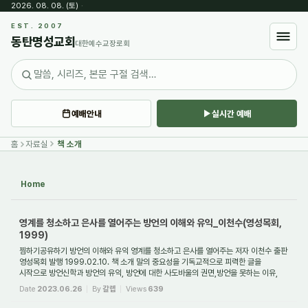
2026. 08. 08. (토)
·
Sketchbook5, 스케치북5
EST. 2007
동탄명성교회
대한예수교장로회
예배안내
실시간 예배
Sketchbook5, 스케치북5
홈
자료실
책 소개
Home
영계를 청소하고 은사를 열어주는 방언의 이해와 유익_이천수(영성목회,
1999)
찜하기공유하기 방언의 이해와 유익 영계를 청소하고 은사를 열어주는 저자 이천수 출판
영성목회 발행 1999.02.10. 책 소개 말의 중요성을 기독교적으로 피력한 글을
시작으로 방언신학과 방언의 유익, 방언에 대한 사도바울의 권면,방언을 못하는 이유,
방언...
Date
2023.06.26
By
갈렙
Views
639