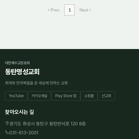
Prev
1
Next
대한예수교장로회
동탄명성교회
회개와 천국복음을 온 세상에 전하는 교회
YouTube
카카오채널
Play Store 앱
쇼핑몰
선교회
찾아오시는 길
경기도 화성시 동탄구 동탄반석로 120 8층
031-613-2001